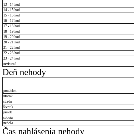
13 - 14 hod
14 - 15 hod
15 - 16 hod
16 - 17 hod
17 - 18 hod
18 - 19 hod
19 - 20 hod
20 - 21 hod
21 - 22 hod
22 - 23 hod
23 - 24 hod
nezistené
Deň nehody
pondelok
utorok
streda
štvrtok
piatok
sobota
nedeľa
Čas nahlásenia nehody