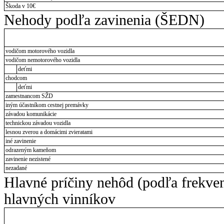
Škoda v 10€
Nehody podľa zavinenia (ŠEDN)
vodičom motorového vozidla
vodičom nemotorového vozidla
deťmi
chodcom
deťmi
zamestnancom SŽD
iným účastníkom cestnej premávky
závadou komunikácie
technickou závadou vozidla
lesnou zverou a domácimi zvieratami
iné zavinenie
odrazeným kameňom
zavinenie nezistené
nezadané
Hlavné príčiny nehôd (podľa frekve
hlavných vinníkov