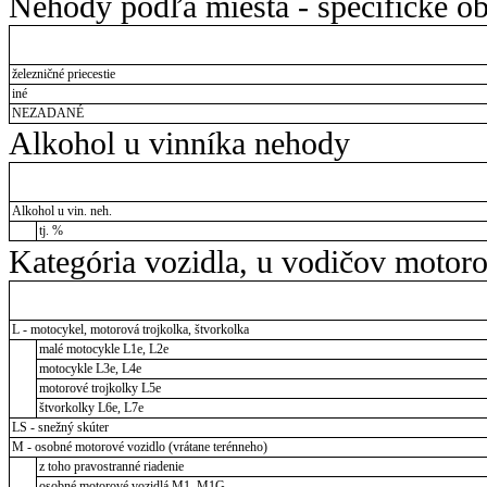
Nehody podľa miesta - špecifické ob
železničné priecestie
iné
NEZADANÉ
Alkohol u vinníka nehody
Alkohol u vin. neh.
tj. %
Kategória vozidla, u vodičov motor
L - motocykel, motorová trojkolka, štvorkolka
malé motocykle L1e, L2e
motocykle L3e, L4e
motorové trojkolky L5e
štvorkolky L6e, L7e
LS - snežný skúter
M - osobné motorové vozidlo (vrátane terénneho)
z toho pravostranné riadenie
osobné motorové vozidlá M1, M1G