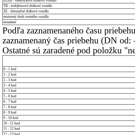
ELEK - električkové dráhové vozidlo
TR - trolejbusové dráhové vozidlo
ZE - železničné dráhové vozidlo
nezistený druh cestného vozidla
nezadané
Podľa zaznamenaného času priebehu
zaznamenaný čas priebehu (DN od: -
Ostatné sú zaradené pod položku "ne
0 - 1 hod
1 - 2 hod
2 - 3 hod
3 - 4 hod
4 - 5 hod
5 - 6 hod
6 - 7 hod
7 - 8 hod
8 - 9 hod
9 - 10 hod
10 - 11 hod
11 - 12 hod
12 - 13 hod