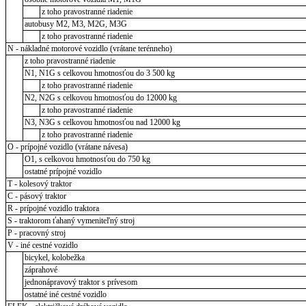
z toho pravostranné riadenie
autobusy M2, M3, M2G, M3G
z toho pravostranné riadenie
N - nákladné motorové vozidlo (vrátane terénneho)
z toho pravostranné riadenie
N1, N1G s celkovou hmotnosťou do 3 500 kg
z toho pravostranné riadenie
N2, N2G s celkovou hmotnosťou do 12000 kg
z toho pravostranné riadenie
N3, N3G s celkovou hmotnosťou nad 12000 kg
z toho pravostranné riadenie
O - prípojné vozidlo (vrátane návesa)
O1, s celkovou hmotnosťou do 750 kg
ostatné prípojné vozidlo
T - kolesový traktor
C - pásový traktor
R - prípojné vozidlo traktora
S - traktorom ťahaný vymeniteľný stroj
P - pracovný stroj
V - iné cestné vozidlo
bicykel, kolobežka
záprahové
jednonápravový traktor s prívesom
ostatné iné cestné vozidlo