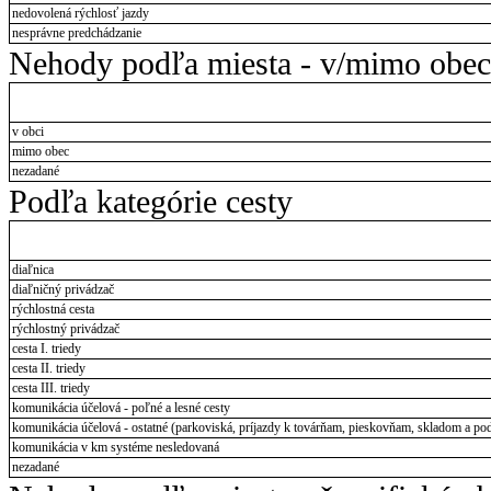
nedovolená rýchlosť jazdy
nesprávne predchádzanie
Nehody podľa miesta - v/mimo obec
v obci
mimo obec
nezadané
Podľa kategórie cesty
diaľnica
diaľničný privádzač
rýchlostná cesta
rýchlostný privádzač
cesta I. triedy
cesta II. triedy
cesta III. triedy
komunikácia účelová - poľné a lesné cesty
komunikácia účelová - ostatné (parkoviská, príjazdy k továrňam, pieskovňam, skladom a pod
komunikácia v km systéme nesledovaná
nezadané