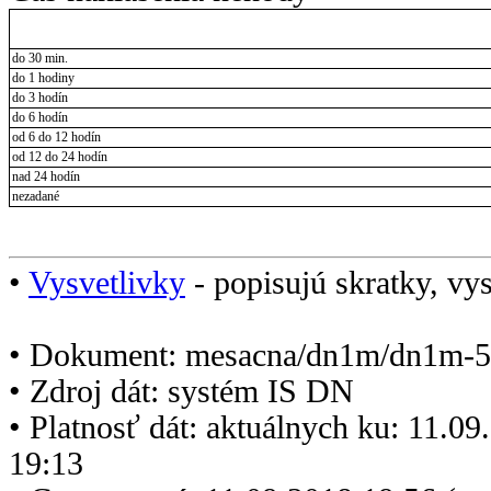
do 30 min.
do 1 hodiny
do 3 hodín
do 6 hodín
od 6 do 12 hodín
od 12 do 24 hodín
nad 24 hodín
nezadané
•
Vysvetlivky
- popisujú skratky, vys
• Dokument: mesacna/dn1m/dn1m-5
• Zdroj dát: systém IS DN
• Platnosť dát: aktuálnych ku: 11.0
19:13