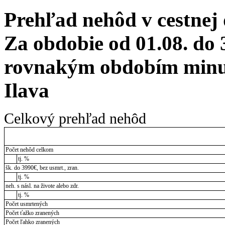
Prehľad nehôd v cestnej
Za obdobie od 01.08. do 
rovnakým obdobím minul
Ilava
Celkový prehľad nehôd
Počet nehôd celkom
tj. %
šk. do 3990€, bez usmrt., zran.
tj. %
neh. s násl. na živote alebo zdr.
tj. %
Počet usmrtených
Počet ťažko zranených
Počet ľahko zranených