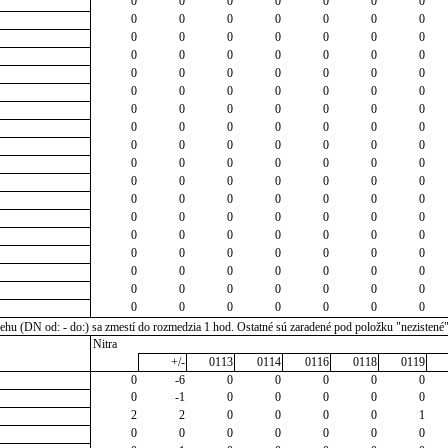
0
0
0
0
0
0
0
0
0
0
0
0
0
0
0
0
0
0
0
0
0
0
0
0
0
0
0
0
0
0
0
0
0
0
0
0
0
0
0
0
0
0
0
0
0
0
0
0
0
0
0
0
0
0
0
0
0
0
0
0
0
0
0
0
0
0
0
0
0
0
0
0
0
0
0
0
0
0
0
0
0
0
0
0
0
0
0
0
0
0
0
0
0
0
0
0
0
0
0
0
0
0
0
0
0
0
0
0
0
0
0
0
0
0
0
0
0
0
0
0
0
0
0
0
0
0
u (DN od: - do:) sa zmestí do rozmedzia 1 hod. Ostatné sú zaradené pod položku "nezistené
Nitra
+/-
0113
0114
0116
0118
0119
0
-6
0
0
0
0
0
0
-1
0
0
0
0
0
2
2
0
0
0
0
1
0
0
0
0
0
0
0