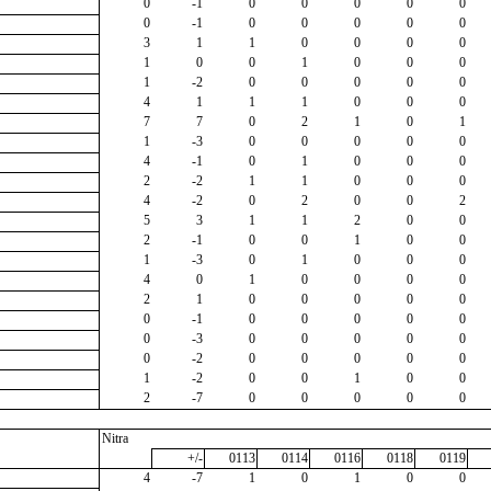
0
-1
0
0
0
0
0
0
-1
0
0
0
0
0
3
1
1
0
0
0
0
1
0
0
1
0
0
0
1
-2
0
0
0
0
0
4
1
1
1
0
0
0
7
7
0
2
1
0
1
1
-3
0
0
0
0
0
4
-1
0
1
0
0
0
2
-2
1
1
0
0
0
4
-2
0
2
0
0
2
5
3
1
1
2
0
0
2
-1
0
0
1
0
0
1
-3
0
1
0
0
0
4
0
1
0
0
0
0
2
1
0
0
0
0
0
0
-1
0
0
0
0
0
0
-3
0
0
0
0
0
0
-2
0
0
0
0
0
1
-2
0
0
1
0
0
2
-7
0
0
0
0
0
Nitra
+/-
0113
0114
0116
0118
0119
4
-7
1
0
1
0
0