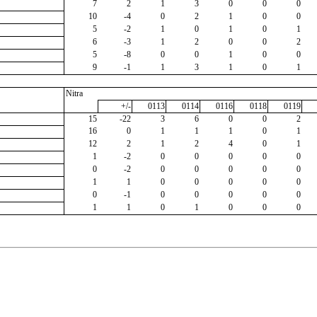
7
2
1
3
0
0
0
10
-4
0
2
1
0
0
5
-2
1
0
1
0
1
6
-3
1
2
0
0
2
5
-8
0
0
1
0
0
9
-1
1
3
1
0
1
Nitra
+/-
0113
0114
0116
0118
0119
15
-22
3
6
0
0
2
16
0
1
1
1
0
1
12
2
1
2
4
0
1
1
-2
0
0
0
0
0
0
-2
0
0
0
0
0
1
1
0
0
0
0
0
0
-1
0
0
0
0
0
1
1
0
1
0
0
0