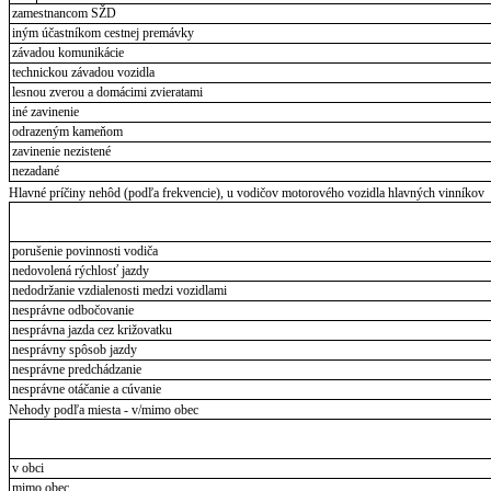
zamestnancom SŽD
iným účastníkom cestnej premávky
závadou komunikácie
technickou závadou vozidla
lesnou zverou a domácimi zvieratami
iné zavinenie
odrazeným kameňom
zavinenie nezistené
nezadané
Hlavné príčiny nehôd (podľa frekvencie), u vodičov motorového vozidla hlavných vinníkov
porušenie povinnosti vodiča
nedovolená rýchlosť jazdy
nedodržanie vzdialenosti medzi vozidlami
nesprávne odbočovanie
nesprávna jazda cez križovatku
nesprávny spôsob jazdy
nesprávne predchádzanie
nesprávne otáčanie a cúvanie
Nehody podľa miesta - v/mimo obec
v obci
mimo obec