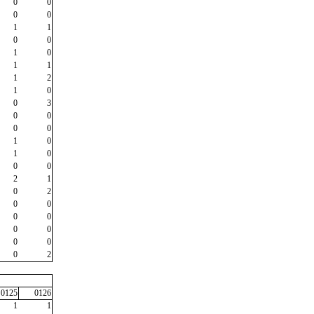
0
0
0
0
1
1
0
0
1
0
1
1
1
2
1
0
0
3
0
0
0
0
1
0
1
0
0
0
2
1
0
2
0
0
0
0
0
0
0
0
0
2
0125
0126
1
1