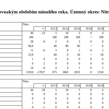
 rovnakým obdobím minulého roka. Územný okres: Nit
Nitra
+/-
0113
0114
0116
0118
0119
46
-23
5
10
5
0
4
100
100
100
100
•
100
28
-9
2
8
3
0
0
60,9
40
80
60
•
0
11
-6
3
0
1
0
2
23,9
60
0
20
•
50
1
0
0
0
0
0
0
0
-2
0
0
0
0
0
14
-6
4
0
1
0
2
11910
-17027
975
2865
2035
0
2310
Nitra
+/-
0113
0114
0116
0118
0119
44
-20
5
10
5
0
4
0
0
0
0
0
0
0
0
0
0
0
0
0
0
1
0
0
0
0
0
0
0
-1
0
0
0
0
0