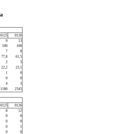
ra
0125
0126
9
13
100
100
7
8
77,8
61,5
2
3
22,2
23,1
1
0
0
0
4
3
1180
2545
0125
0126
8
12
0
0
0
0
0
1
0
0