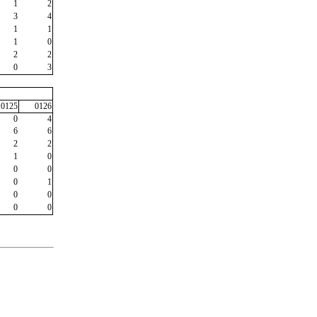
1
2
3
4
1
1
1
0
2
2
0
3
0125
0126
0
4
6
6
2
2
1
0
0
0
0
1
0
0
0
0