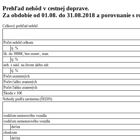
Prehľad nehôd v cestnej doprave.
Za obdobie od 01.08. do 31.08.2018 a porovnanie s
Celkový prehľad nehôd
Počet nehôd celkom
tj. %
šk. do 3990€, bez usmrt., zran.
tj. %
neh. s násl. na živote alebo zdr.
tj. %
Počet usmrtených
Počet ťažko zranených
Počet ľahko zranených
Škoda v 10€
Nehody podľa zavinenia (ŠEDN)
vodičom motorového vozidla
vodičom nemotorového vozidla
deťmi
chodcom
deťmi