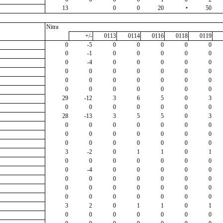
13
0
0
20
•
50
Nitra
+/-
0113
0114
0116
0118
0119
0
-5
0
0
0
0
0
0
-1
0
0
0
0
0
0
-4
0
0
0
0
0
0
0
0
0
0
0
0
0
0
0
0
0
0
0
0
0
0
0
0
0
0
29
-12
3
6
5
0
3
0
0
0
0
0
0
0
28
-13
3
5
5
0
3
0
0
0
0
0
0
0
0
0
0
0
0
0
0
0
0
0
0
0
0
0
3
-2
0
1
1
0
1
0
0
0
0
0
0
0
0
-4
0
0
0
0
0
0
0
0
0
0
0
0
0
0
0
0
0
0
0
0
0
0
0
0
0
0
3
2
0
1
1
0
1
0
0
0
0
0
0
0