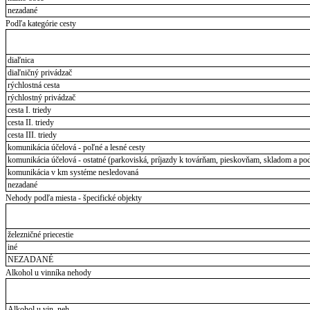
nezadané
Podľa kategórie cesty
diaľnica
diaľničný privádzač
rýchlostná cesta
rýchlostný privádzač
cesta I. triedy
cesta II. triedy
cesta III. triedy
komunikácia účelová - poľné a lesné cesty
komunikácia účelová - ostatné (parkoviská, príjazdy k továrňam, pieskovňam, skladom a pod
komunikácia v km systéme nesledovaná
nezadané
Nehody podľa miesta - špecifické objekty
železničné priecestie
iné
NEZADANÉ
Alkohol u vinníka nehody
Alkohol u vin. neh.