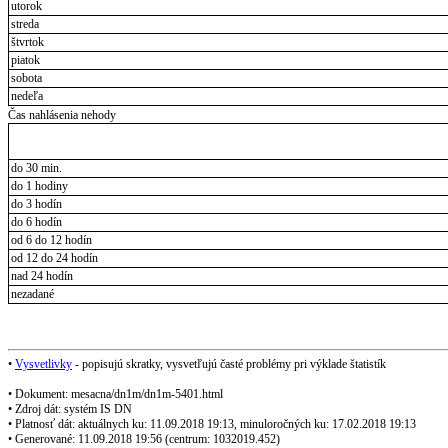
utorok
streda
štvrtok
piatok
sobota
nedeľa
Čas nahlásenia nehody
do 30 min.
do 1 hodiny
do 3 hodín
do 6 hodín
od 6 do 12 hodín
od 12 do 24 hodín
nad 24 hodín
nezadané
•
Vysvetlivky
- popisujú skratky, vysvetľujú časté problémy pri výklade štatistík
• Dokument: mesacna/dn1m/dn1m-5401.html
• Zdroj dát: systém IS DN
• Platnosť dát: aktuálnych ku: 11.09.2018 19:13, minuloročných ku: 17.02.2018 19:13
• Generované: 11.09.2018 19:56 (centrum: 1032019.452)