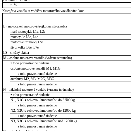
tj. %
Kategória vozidla, u vodičov motorového vozidla vinníkov
L - motocykel, motorová trojkolka, štvorkolka
malé motocykle L1e, L2e
motocykle L3e, L4e
motorové trojkolky L5e
štvorkolky L6e, L7e
LS - snežný skúter
M - osobné motorové vozidlo (vrátane terénneho)
z toho pravostranné riadenie
osobné motorové vozidlá M1, M1G
z toho pravostranné riadenie
autobusy M2, M3, M2G, M3G
z toho pravostranné riadenie
N - nákladné motorové vozidlo (vrátane terénneho)
z toho pravostranné riadenie
N1, N1G s celkovou hmotnosťou do 3 500 kg
z toho pravostranné riadenie
N2, N2G s celkovou hmotnosťou do 12000 kg
z toho pravostranné riadenie
N3, N3G s celkovou hmotnosťou nad 12000 kg
z toho pravostranné riadenie