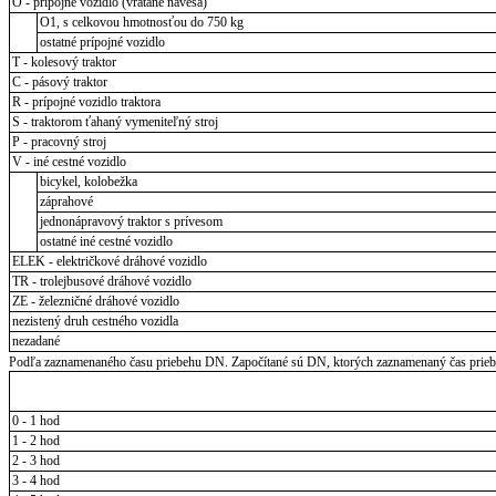
O - prípojné vozidlo (vrátane návesa)
O1, s celkovou hmotnosťou do 750 kg
ostatné prípojné vozidlo
T - kolesový traktor
C - pásový traktor
R - prípojné vozidlo traktora
S - traktorom ťahaný vymeniteľný stroj
P - pracovný stroj
V - iné cestné vozidlo
bicykel, kolobežka
záprahové
jednonápravový traktor s prívesom
ostatné iné cestné vozidlo
ELEK - električkové dráhové vozidlo
TR - trolejbusové dráhové vozidlo
ZE - železničné dráhové vozidlo
nezistený druh cestného vozidla
nezadané
Podľa zaznamenaného času priebehu DN. Započítané sú DN, ktorých zaznamenaný čas priebeh
0 - 1 hod
1 - 2 hod
2 - 3 hod
3 - 4 hod