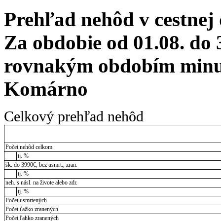
Prehľad nehôd v cestnej
Za obdobie od 01.08. do 
rovnakým obdobím minul
Komárno
Celkový prehľad nehôd
Počet nehôd celkom
tj. %
šk. do 3990€, bez usmrt., zran.
tj. %
neh. s násl. na živote alebo zdr.
tj. %
Počet usmrtených
Počet ťažko zranených
Počet ľahko zranených