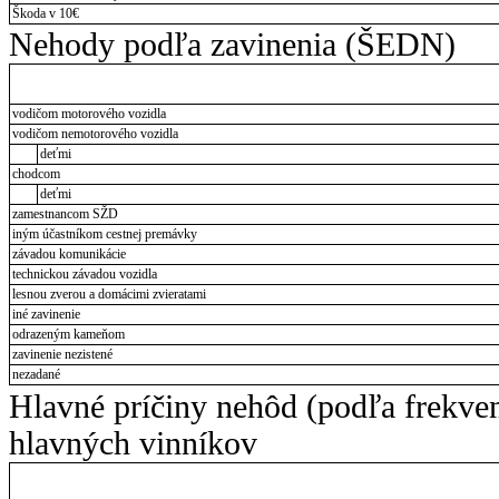
Škoda v 10€
Nehody podľa zavinenia (ŠEDN)
vodičom motorového vozidla
vodičom nemotorového vozidla
deťmi
chodcom
deťmi
zamestnancom SŽD
iným účastníkom cestnej premávky
závadou komunikácie
technickou závadou vozidla
lesnou zverou a domácimi zvieratami
iné zavinenie
odrazeným kameňom
zavinenie nezistené
nezadané
Hlavné príčiny nehôd (podľa frekve
hlavných vinníkov