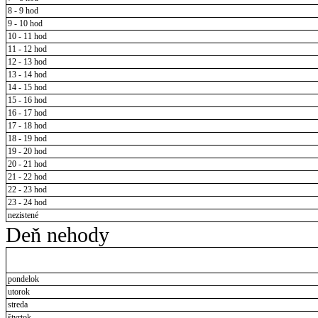
8 - 9 hod
9 - 10 hod
10 - 11 hod
11 - 12 hod
12 - 13 hod
13 - 14 hod
14 - 15 hod
15 - 16 hod
16 - 17 hod
17 - 18 hod
18 - 19 hod
19 - 20 hod
20 - 21 hod
21 - 22 hod
22 - 23 hod
23 - 24 hod
nezistené
Deň nehody
pondelok
utorok
streda
štvrtok