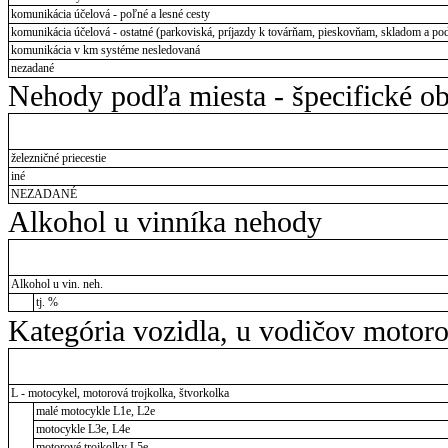
komunikácia účelová - poľné a lesné cesty
komunikácia účelová - ostatné (parkoviská, príjazdy k továrňam, pieskovňam, skladom a pod
komunikácia v km systéme nesledovaná
nezadané
Nehody podľa miesta - špecifické ob
železničné priecestie
iné
NEZADANÉ
Alkohol u vinníka nehody
Alkohol u vin. neh.
tj. %
Kategória vozidla, u vodičov motor
L - motocykel, motorová trojkolka, štvorkolka
malé motocykle L1e, L2e
motocykle L3e, L4e
motorové trojkolky L5e