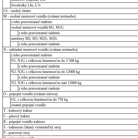
štvorkolky L6e, L7e
LS - snežný skúter
M - osobné motorové vozidlo (vrátane terénneho)
z toho pravostranné riadenie
osobné motorové vozidlá M1, M1G
z toho pravostranné riadenie
autobusy M2, M3, M2G, M3G
z toho pravostranné riadenie
N - nákladné motorové vozidlo (vrátane terénneho)
z toho pravostranné riadenie
N1, N1G s celkovou hmotnosťou do 3 500 kg
z toho pravostranné riadenie
N2, N2G s celkovou hmotnosťou do 12000 kg
z toho pravostranné riadenie
N3, N3G s celkovou hmotnosťou nad 12000 kg
z toho pravostranné riadenie
O - prípojné vozidlo (vrátane návesa)
O1, s celkovou hmotnosťou do 750 kg
ostatné prípojné vozidlo
T - kolesový traktor
C - pásový traktor
R - prípojné vozidlo traktora
S - traktorom ťahaný vymeniteľný stroj
P - pracovný stroj