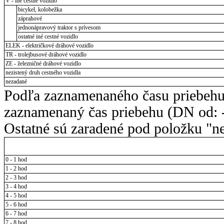
V - iné cestné vozidlo
bicykel, kolobežka
záprahové
jednonápravový traktor s prívesom
ostatné iné cestné vozidlo
ELEK - električkové dráhové vozidlo
TR - trolejbusové dráhové vozidlo
ZE - železničné dráhové vozidlo
nezistený druh cestného vozidla
nezadané
Podľa zaznamenaného času priebehu
zaznamenaný čas priebehu (DN od: -
Ostatné sú zaradené pod položku "ne
0 - 1 hod
1 - 2 hod
2 - 3 hod
3 - 4 hod
4 - 5 hod
5 - 6 hod
6 - 7 hod
7 - 8 hod