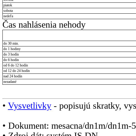
piatok
sobota
nedeľa
Čas nahlásenia nehody
do 30 min.
do 1 hodiny
do 3 hodín
do 6 hodín
od 6 do 12 hodín
od 12 do 24 hodín
nad 24 hodín
nezadané
•
Vysvetlivky
- popisujú skratky, vys
• Dokument: mesacna/dn1m/dn1m-5
• Zdroj dát: systém IS DN