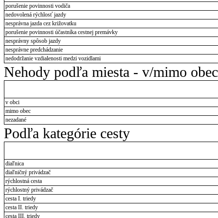
porušenie povinnosti vodiča
nedovolená rýchlosť jazdy
nesprávna jazda cez križovatku
porušenie povinnosti účastníka cestnej premávky
nesprávny spôsob jazdy
nesprávne predchádzanie
nedodržanie vzdialenosti medzi vozidlami
Nehody podľa miesta - v/mimo obec
v obci
mimo obec
nezadané
Podľa kategórie cesty
diaľnica
diaľničný privádzač
rýchlostná cesta
rýchlostný privádzač
cesta I. triedy
cesta II. triedy
cesta III. triedy