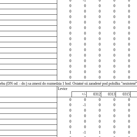
0
-1
0
0
0
0
0
0
0
0
0
0
0
0
0
0
0
0
0
0
0
0
0
0
0
0
0
0
0
0
0
0
0
0
0
0
0
0
0
0
0
0
0
0
0
0
0
0
0
0
0
0
0
0
0
0
0
0
0
0
0
0
0
0
0
0
0
0
0
0
0
0
0
0
0
u (DN od: - do:) sa zmestí do rozmedzia 1 hod. Ostatné sú zaradené pod položku "nezistené
Levice
+/-
0312
0313
0315
0
0
0
0
0
0
-1
0
0
0
0
0
0
0
0
0
0
0
0
0
0
0
0
0
0
0
0
0
0
0
1
-1
1
0
0