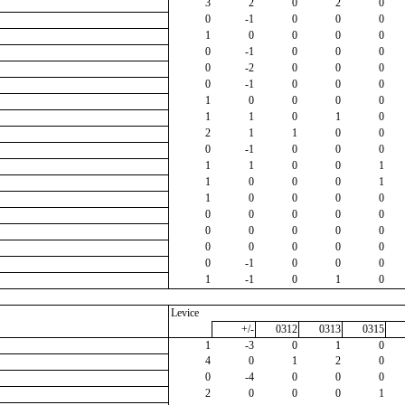
3
2
0
2
0
0
-1
0
0
0
1
0
0
0
0
0
-1
0
0
0
0
-2
0
0
0
0
-1
0
0
0
1
0
0
0
0
1
1
0
1
0
2
1
1
0
0
0
-1
0
0
0
1
1
0
0
1
1
0
0
0
1
1
0
0
0
0
0
0
0
0
0
0
0
0
0
0
0
0
0
0
0
0
-1
0
0
0
1
-1
0
1
0
Levice
+/-
0312
0313
0315
1
-3
0
1
0
4
0
1
2
0
0
-4
0
0
0
2
0
0
0
1