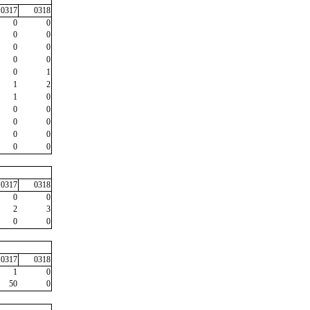
0317
0318
0
0
0
0
0
0
0
0
0
1
1
2
1
0
0
0
0
0
0
0
0
0
0317
0318
0
0
2
3
0
0
0317
0318
1
0
50
0