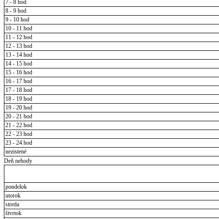
7 - 8 hod
8 - 9 hod
9 - 10 hod
10 - 11 hod
11 - 12 hod
12 - 13 hod
13 - 14 hod
14 - 15 hod
15 - 16 hod
16 - 17 hod
17 - 18 hod
18 - 19 hod
19 - 20 hod
20 - 21 hod
21 - 22 hod
22 - 23 hod
23 - 24 hod
nezistené
Deň nehody
pondelok
utorok
streda
štvrtok