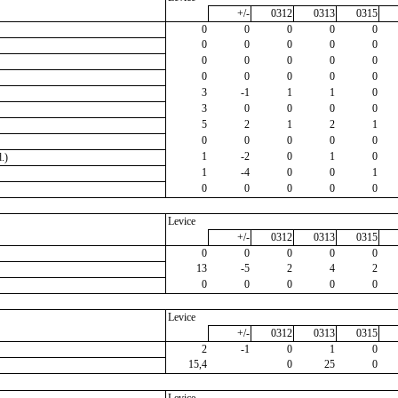
+/-
0312
0313
0315
0
0
0
0
0
0
0
0
0
0
0
0
0
0
0
0
0
0
0
0
3
-1
1
1
0
3
0
0
0
0
5
2
1
2
1
0
0
0
0
0
1
-2
0
1
0
.)
1
-4
0
0
1
0
0
0
0
0
Levice
+/-
0312
0313
0315
0
0
0
0
0
13
-5
2
4
2
0
0
0
0
0
Levice
+/-
0312
0313
0315
2
-1
0
1
0
15,4
0
25
0
Levice