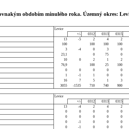
 rovnakým obdobím minulého roka. Územný okres: Lev
Levice
+/-
0312
0313
0315
13
-5
2
4
2
100
100
100
100
3
-4
0
3
0
23,1
0
75
0
10
0
2
1
2
76,9
100
25
100
0
0
0
0
0
1
-1
1
0
0
16
7
5
1
3
3055
-1535
710
740
900
Levice
+/-
0312
0313
0315
13
-4
2
4
2
0
0
0
0
0
0
0
0
0
0
0
-1
0
0
0
0
-1
0
0
0