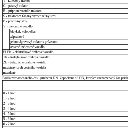
T - kolesový traktor
C - pásový traktor
R - prípojné vozidlo traktora
S - traktorom ťahaný vymeniteľný stroj
P - pracovný stroj
V - iné cestné vozidlo
bicykel, kolobežka
záprahové
jednonápravový traktor s prívesom
ostatné iné cestné vozidlo
ELEK - električkové dráhové vozidlo
TR - trolejbusové dráhové vozidlo
ZE - železničné dráhové vozidlo
nezistený druh cestného vozidla
nezadané
Podľa zaznamenaného času priebehu DN. Započítané sú DN, ktorých zaznamenaný čas priebeh
0 - 1 hod
1 - 2 hod
2 - 3 hod
3 - 4 hod
4 - 5 hod
5 - 6 hod
6 - 7 hod