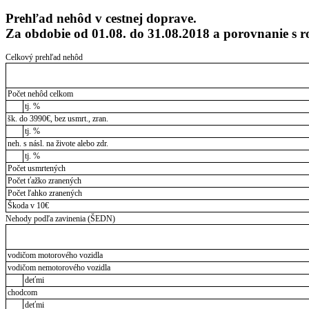
Prehľad nehôd v cestnej doprave.
Za obdobie od 01.08. do 31.08.2018 a porovnanie s
Celkový prehľad nehôd
Počet nehôd celkom
tj. %
šk. do 3990€, bez usmrt., zran.
tj. %
neh. s násl. na živote alebo zdr.
tj. %
Počet usmrtených
Počet ťažko zranených
Počet ľahko zranených
Škoda v 10€
Nehody podľa zavinenia (ŠEDN)
vodičom motorového vozidla
vodičom nemotorového vozidla
deťmi
chodcom
deťmi