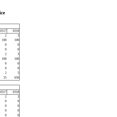
ice
0317
0318
2
3
100
100
0
0
0
0
2
3
100
100
0
0
0
0
2
5
55
650
0317
0318
2
3
0
0
0
0
0
0
0
0