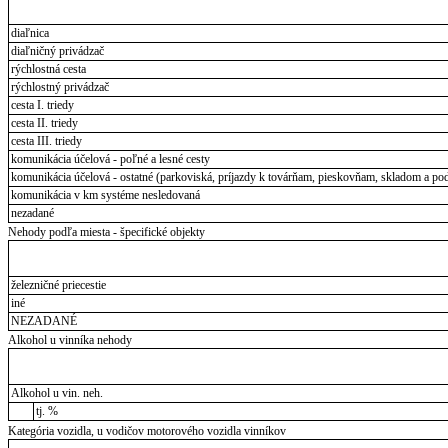
diaľnica
diaľničný privádzač
rýchlostná cesta
rýchlostný privádzač
cesta I. triedy
cesta II. triedy
cesta III. triedy
komunikácia účelová - poľné a lesné cesty
komunikácia účelová - ostatné (parkoviská, príjazdy k továrňam, pieskovňam, skladom a pod
komunikácia v km systéme nesledovaná
nezadané
Nehody podľa miesta - špecifické objekty
železničné priecestie
iné
NEZADANÉ
Alkohol u vinníka nehody
Alkohol u vin. neh.
tj. %
Kategória vozidla, u vodičov motorového vozidla vinníkov