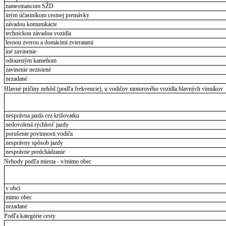
zamestnancom SŽD
iným účastníkom cestnej premávky
závadou komunikácie
technickou závadou vozidla
lesnou zverou a domácimi zvieratami
iné zavinenie
odrazeným kameňom
zavinenie nezistené
nezadané
Hlavné príčiny nehôd (podľa frekvencie), u vodičov motorového vozidla hlavných vinníkov
nesprávna jazda cez križovatku
nedovolená rýchlosť jazdy
porušenie povinnosti vodiča
nesprávny spôsob jazdy
nesprávne predchádzanie
Nehody podľa miesta - v/mimo obec
v obci
mimo obec
nezadané
Podľa kategórie cesty