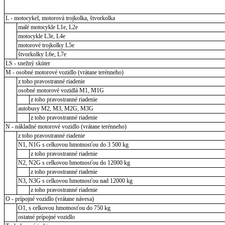
L - motocykel, motorová trojkolka, štvorkolka
malé motocykle L1e, L2e
motocykle L3e, L4e
motorové trojkolky L5e
štvorkolky L6e, L7e
LS - snežný skúter
M - osobné motorové vozidlo (vrátane terénneho)
z toho pravostranné riadenie
osobné motorové vozidlá M1, M1G
z toho pravostranné riadenie
autobusy M2, M3, M2G, M3G
z toho pravostranné riadenie
N - nákladné motorové vozidlo (vrátane terénneho)
z toho pravostranné riadenie
N1, N1G s celkovou hmotnosťou do 3 500 kg
z toho pravostranné riadenie
N2, N2G s celkovou hmotnosťou do 12000 kg
z toho pravostranné riadenie
N3, N3G s celkovou hmotnosťou nad 12000 kg
z toho pravostranné riadenie
O - prípojné vozidlo (vrátane návesa)
O1, s celkovou hmotnosťou do 750 kg
ostatné prípojné vozidlo