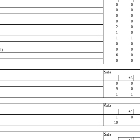
0
0
0
0
0
0
0
0
2
0
1
0
1
1
0
0
0
0
.)
6
0
0
0
Šaľa
+/-
0
0
9
0
1
1
Šaľa
+/-
1
0
10
Šaľa
+/-