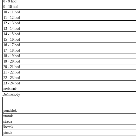
8 - 9 hod
9 - 10 hod
10 - 11 hod
11 - 12 hod
12 - 13 hod
13 - 14 hod
14 - 15 hod
15 - 16 hod
16 - 17 hod
17 - 18 hod
18 - 19 hod
19 - 20 hod
20 - 21 hod
21 - 22 hod
22 - 23 hod
23 - 24 hod
nezistené
Deň nehody
pondelok
utorok
streda
štvrtok
piatok