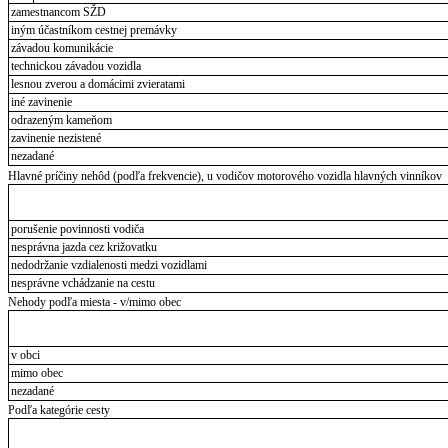
zamestnancom SŽD
iným účastníkom cestnej premávky
závadou komunikácie
technickou závadou vozidla
lesnou zverou a domácimi zvieratami
iné zavinenie
odrazeným kameňom
zavinenie nezistené
nezadané
Hlavné príčiny nehôd (podľa frekvencie), u vodičov motorového vozidla hlavných vinníkov
porušenie povinnosti vodiča
nesprávna jazda cez križovatku
nedodržanie vzdialenosti medzi vozidlami
nesprávne vchádzanie na cestu
Nehody podľa miesta - v/mimo obec
v obci
mimo obec
nezadané
Podľa kategórie cesty