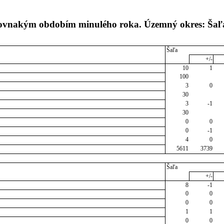
 rovnakým obdobím minulého roka. Územný okres: Šaľ
Šaľa
+/-
10
1
100
3
0
30
3
-1
30
0
0
0
-1
4
0
5611
3739
Šaľa
+/-
8
-1
0
0
0
0
1
1
0
0