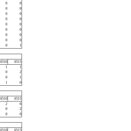
0
0
0
0
0
0
0
0
0
0
0
0
0
0
0
0
0
1
0510
0515
1
1
0
2
0
1
1
0
0510
0515
2
6
0
2
0
0
0510
0515