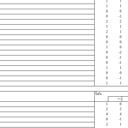
1
1
1
1
0
0
0
-1
2
2
1
1
2
1
0
0
0
0
1
0
0
-2
0
-1
0
-1
1
1
0
0
0
-1
1
1
Šaľa
+/-
1
0
2
2
4
4
0
-1
2
1