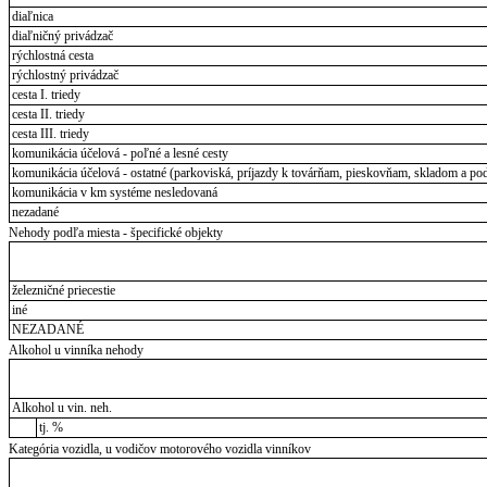
diaľnica
diaľničný privádzač
rýchlostná cesta
rýchlostný privádzač
cesta I. triedy
cesta II. triedy
cesta III. triedy
komunikácia účelová - poľné a lesné cesty
komunikácia účelová - ostatné (parkoviská, príjazdy k továrňam, pieskovňam, skladom a pod
komunikácia v km systéme nesledovaná
nezadané
Nehody podľa miesta - špecifické objekty
železničné priecestie
iné
NEZADANÉ
Alkohol u vinníka nehody
Alkohol u vin. neh.
tj. %
Kategória vozidla, u vodičov motorového vozidla vinníkov