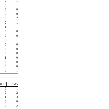
0
1
0
1
0
0
0
0
0
2
0
1
1
1
0
0
0
0
0
1
0
0
0
0
0
0
1
0
0
0
0
0
0
1
0510
0515
0
1
0
2
1
3
0
0
0
2