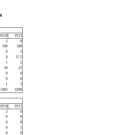
a
0510
0515
2
8
100
100
0
3
0
37,5
1
2
50
25
0
0
0
0
1
3
1405
4206
0510
0515
2
6
0
0
0
0
0
1
0
0