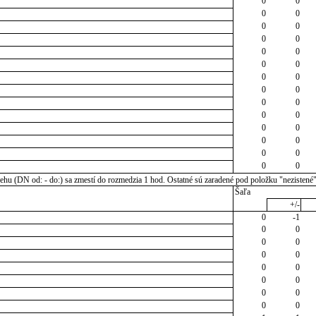
0
0
0
0
0
0
0
0
0
0
0
0
0
0
0
0
0
0
0
0
0
0
0
0
0
0
0
0
u (DN od: - do:) sa zmestí do rozmedzia 1 hod. Ostatné sú zaradené pod položku "nezistené
Šaľa
+/-
0
-1
0
0
0
0
0
0
0
0
0
0
0
0
0
0