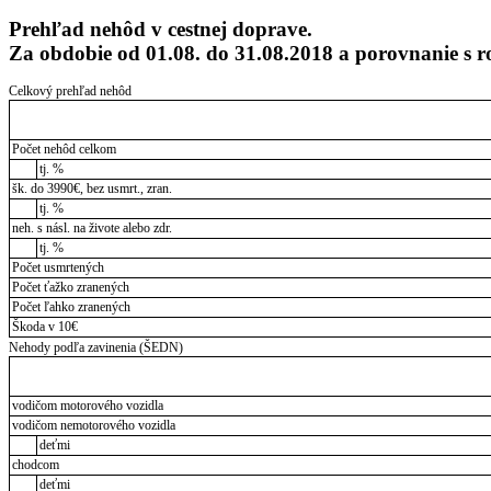
Prehľad nehôd v cestnej doprave.
Za obdobie od 01.08. do 31.08.2018 a porovnanie s
Celkový prehľad nehôd
Počet nehôd celkom
tj. %
šk. do 3990€, bez usmrt., zran.
tj. %
neh. s násl. na živote alebo zdr.
tj. %
Počet usmrtených
Počet ťažko zranených
Počet ľahko zranených
Škoda v 10€
Nehody podľa zavinenia (ŠEDN)
vodičom motorového vozidla
vodičom nemotorového vozidla
deťmi
chodcom
deťmi