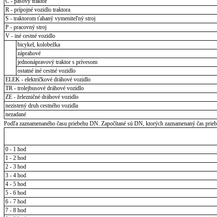
C - pásový traktor
R - prípojné vozidlo traktora
S - traktorom ťahaný vymeniteľný stroj
P - pracovný stroj
V - iné cestné vozidlo
bicykel, kolobežka
záprahové
jednonápravový traktor s prívesom
ostatné iné cestné vozidlo
ELEK - električkové dráhové vozidlo
TR - trolejbusové dráhové vozidlo
ZE - železničné dráhové vozidlo
nezistený druh cestného vozidla
nezadané
Podľa zaznamenaného času priebehu DN. Započítané sú DN, ktorých zaznamenaný čas priebeh
0 - 1 hod
1 - 2 hod
2 - 3 hod
3 - 4 hod
4 - 5 hod
5 - 6 hod
6 - 7 hod
7 - 8 hod