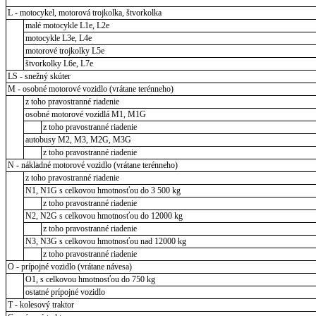
L - motocykel, motorová trojkolka, štvorkolka
malé motocykle L1e, L2e
motocykle L3e, L4e
motorové trojkolky L5e
štvorkolky L6e, L7e
LS - snežný skúter
M - osobné motorové vozidlo (vrátane terénneho)
z toho pravostranné riadenie
osobné motorové vozidlá M1, M1G
z toho pravostranné riadenie
autobusy M2, M3, M2G, M3G
z toho pravostranné riadenie
N - nákladné motorové vozidlo (vrátane terénneho)
z toho pravostranné riadenie
N1, N1G s celkovou hmotnosťou do 3 500 kg
z toho pravostranné riadenie
N2, N2G s celkovou hmotnosťou do 12000 kg
z toho pravostranné riadenie
N3, N3G s celkovou hmotnosťou nad 12000 kg
z toho pravostranné riadenie
O - prípojné vozidlo (vrátane návesa)
O1, s celkovou hmotnosťou do 750 kg
ostatné prípojné vozidlo
T - kolesový traktor