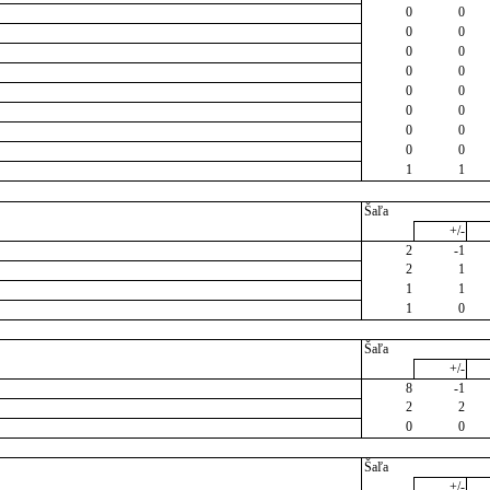
0
0
0
0
0
0
0
0
0
0
0
0
0
0
0
0
1
1
Šaľa
+/-
2
-1
2
1
1
1
1
0
Šaľa
+/-
8
-1
2
2
0
0
Šaľa
+/-