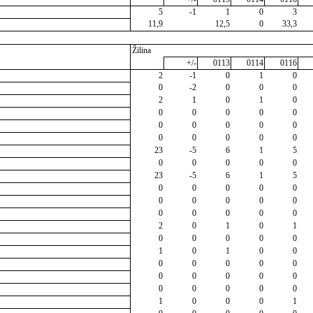
5
-1
1
0
3
11,9
12,5
0
33,3
Žilina
+/-
0113
0114
0116
2
-1
0
1
0
0
-2
0
0
0
2
1
0
1
0
0
0
0
0
0
0
0
0
0
0
0
0
0
0
0
23
-5
6
1
5
0
0
0
0
0
23
-5
6
1
5
0
0
0
0
0
0
0
0
0
0
0
0
0
0
0
2
0
1
0
1
0
0
0
0
0
1
0
1
0
0
0
0
0
0
0
0
0
0
0
0
0
0
0
0
0
1
0
0
0
1