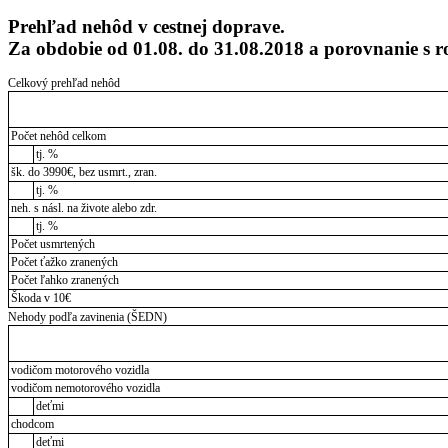
Prehľad nehôd v cestnej doprave.
Za obdobie od 01.08. do 31.08.2018 a porovnanie s
Celkový prehľad nehôd
Počet nehôd celkom
tj. %
šk. do 3990€, bez usmrt., zran.
tj. %
neh. s násl. na živote alebo zdr.
tj. %
Počet usmrtených
Počet ťažko zranených
Počet ľahko zranených
Škoda v 10€
Nehody podľa zavinenia (ŠEDN)
vodičom motorového vozidla
vodičom nemotorového vozidla
deťmi
chodcom
deťmi