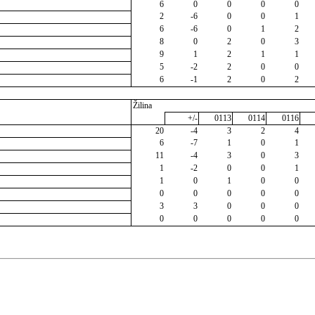
6
0
0
0
0
2
-6
0
0
1
6
-6
0
1
2
8
0
2
0
3
9
1
2
1
1
5
-2
2
0
0
6
-1
2
0
2
Žilina
+/-
0113
0114
0116
20
-4
3
2
4
6
-7
1
0
1
11
-4
3
0
3
1
-2
0
0
1
1
0
1
0
0
0
0
0
0
0
3
3
0
0
0
0
0
0
0
0