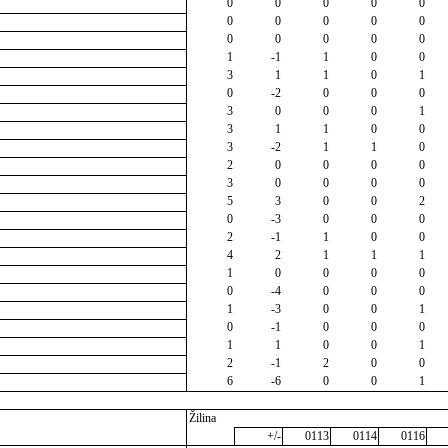
0
0
0
0
0
0
0
0
0
0
0
0
0
0
0
1
-1
1
0
0
3
1
1
0
1
0
-2
0
0
0
3
0
0
0
1
3
1
1
0
0
3
-2
1
1
0
2
0
0
0
0
3
0
0
0
0
5
3
0
0
2
0
-3
0
0
0
2
-1
1
0
0
4
2
1
1
1
1
0
0
0
0
0
-4
0
0
0
1
-3
0
0
1
0
-1
0
0
0
1
1
0
0
1
2
-1
2
0
0
6
-6
0
0
1
Žilina
+/-
0113
0114
0116