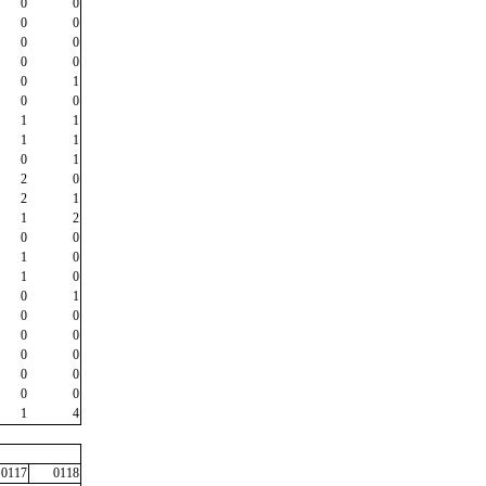
0
0
0
0
0
0
0
0
0
1
0
0
1
1
1
1
0
1
2
0
2
1
1
2
0
0
1
0
1
0
0
1
0
0
0
0
0
0
0
0
0
0
1
4
0117
0118