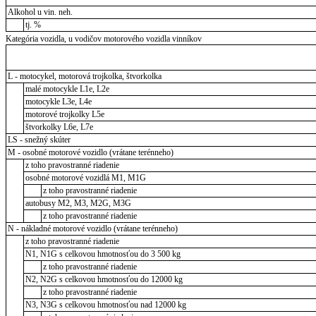
Alkohol u vin. neh.
tj. %
Kategória vozidla, u vodičov motorového vozidla vinníkov
L - motocykel, motorová trojkolka, štvorkolka
malé motocykle L1e, L2e
motocykle L3e, L4e
motorové trojkolky L5e
štvorkolky L6e, L7e
LS - snežný skúter
M - osobné motorové vozidlo (vrátane terénneho)
z toho pravostranné riadenie
osobné motorové vozidlá M1, M1G
z toho pravostranné riadenie
autobusy M2, M3, M2G, M3G
z toho pravostranné riadenie
N - nákladné motorové vozidlo (vrátane terénneho)
z toho pravostranné riadenie
N1, N1G s celkovou hmotnosťou do 3 500 kg
z toho pravostranné riadenie
N2, N2G s celkovou hmotnosťou do 12000 kg
z toho pravostranné riadenie
N3, N3G s celkovou hmotnosťou nad 12000 kg