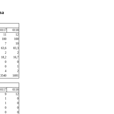
na
0117
0118
11
12
100
100
7
10
63,6
83,3
2
2
18,2
16,7
0
0
0
1
4
2
3540
1691
0117
0118
9
12
1
0
1
0
0
0
0
0