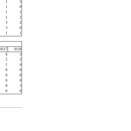
1
5
1
0
1
2
1
2
3
2
3
0
1
1
0117
0118
8
3
2
2
1
4
0
0
0
0
0
0
0
3
0
0