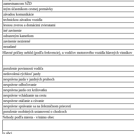
zamestnancom SŽD
iným účastníkom cestnej premávky
závadou komunikácie
technickou závadou vozidla
lesnou zverou a domácimi zvieratami
iné zavinenie
odrazeným kameňom
zavinenie nezistené
nezadané
Hlavné príčiny nehôd (podľa frekvencie), u vodičov motorového vozidla hlavných vinníkov
porušenie povinnosti vodiča
nedovolená rýchlosť jazdy
nesprávna jazda v jazdných pruhoch
nesprávne odbočovanie
nesprávna jazda cez križovatku
nesprávne vchádzanie na cestu
nesprávne otáčanie a cúvanie
nesprávne správanie sa na železničnom priecestí
porušenie osobitných ustanovení o chodcoch
Nehody podľa miesta - v/mimo obec
v obci