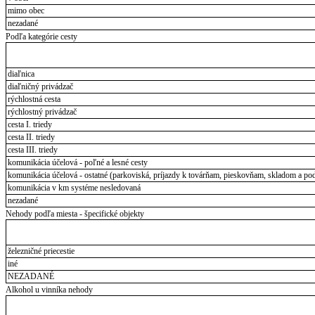
mimo obec
nezadané
Podľa kategórie cesty
diaľnica
diaľničný privádzač
rýchlostná cesta
rýchlostný privádzač
cesta I. triedy
cesta II. triedy
cesta III. triedy
komunikácia účelová - poľné a lesné cesty
komunikácia účelová - ostatné (parkoviská, príjazdy k továrňam, pieskovňam, skladom a pod
komunikácia v km systéme nesledovaná
nezadané
Nehody podľa miesta - špecifické objekty
železničné priecestie
iné
NEZADANÉ
Alkohol u vinníka nehody