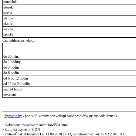
pondelok
utorok
streda
štvrtok
piatok
sobota
nedeľa
Čas nahlásenia nehody
do 30 min.
do 1 hodiny
do 3 hodín
do 6 hodín
od 6 do 12 hodín
od 12 do 24 hodín
nad 24 hodín
nezadané
•
Vysvetlivky
- popisujú skratky, vysvetľujú časté problémy pri výklade štatistík
• Dokument: mesacna/dn1m/dn1m-5501.html
• Zdroj dát: systém IS DN
• Platnosť dát: aktuálnych ku: 11.09.2018 19:13, minuloročných ku: 17.02.2018 19:13