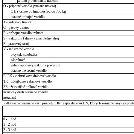
z toho pravostranné riadenie
O - prípojné vozidlo (vrátane návesa)
O1, s celkovou hmotnosťou do 750 kg
ostatné prípojné vozidlo
T - kolesový traktor
C - pásový traktor
R - prípojné vozidlo traktora
S - traktorom ťahaný vymeniteľný stroj
P - pracovný stroj
V - iné cestné vozidlo
bicykel, kolobežka
záprahové
jednonápravový traktor s prívesom
ostatné iné cestné vozidlo
ELEK - električkové dráhové vozidlo
TR - trolejbusové dráhové vozidlo
ZE - železničné dráhové vozidlo
nezistený druh cestného vozidla
nezadané
Podľa zaznamenaného času priebehu DN. Započítané sú DN, ktorých zaznamenaný čas priebeh
0 - 1 hod
1 - 2 hod
2 - 3 hod