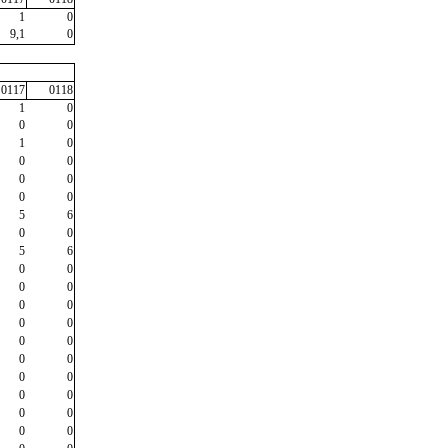
1
0
9,1
0
0117
0118
1
0
0
0
1
0
0
0
0
0
0
0
5
6
0
0
5
6
0
0
0
0
0
0
0
0
0
0
0
0
0
0
0
0
0
0
0
0