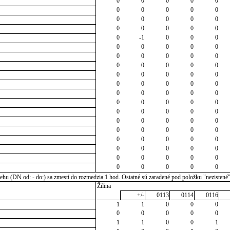
0
0
0
0
0
0
0
0
0
0
0
0
0
0
0
0
0
0
0
0
0
-1
0
0
0
0
0
0
0
0
0
0
0
0
0
0
0
0
0
0
0
0
0
0
0
0
0
0
0
0
0
0
0
0
0
0
0
0
0
0
0
0
0
0
0
0
0
0
0
0
0
0
0
0
0
0
0
0
0
0
0
0
0
0
0
0
0
0
0
0
0
0
0
0
0
u (DN od: - do:) sa zmestí do rozmedzia 1 hod. Ostatné sú zaradené pod položku "nezistené
Žilina
+/-
0113
0114
0116
1
1
0
0
0
0
0
0
0
0
1
1
0
0
1