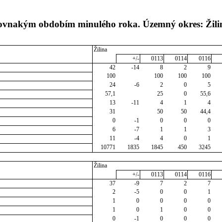
 rovnakým obdobím minulého roka. Územný okres: Žili
Žilina
+/-
0113
0114
0116
42
-14
8
2
9
100
100
100
100
24
-6
2
0
5
57,1
25
0
55,6
13
-11
4
1
4
31
50
50
44,4
0
-1
0
0
0
6
-7
1
1
3
11
-4
4
0
1
10771
1835
1845
450
3245
Žilina
+/-
0113
0114
0116
37
-9
7
2
7
2
-5
0
0
1
1
0
0
0
0
1
0
1
0
0
0
-1
0
0
0