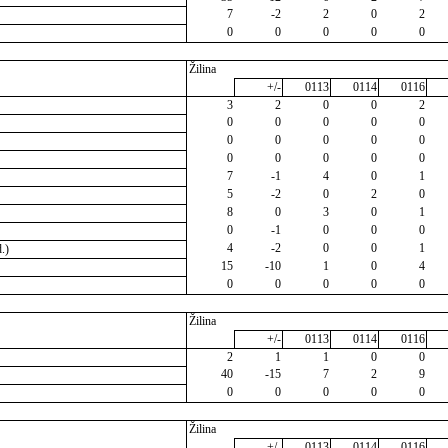
7
-2
2
0
2
0
0
0
0
0
Žilina
+/-
0113
0114
0116
3
2
0
0
2
0
0
0
0
0
0
0
0
0
0
0
0
0
0
0
7
-1
4
0
1
5
-2
0
2
0
8
0
3
0
1
0
-1
0
0
0
4
-2
0
0
1
.)
15
-10
1
0
4
0
0
0
0
0
Žilina
+/-
0113
0114
0116
2
1
1
0
0
40
-15
7
2
9
0
0
0
0
0
Žilina
+/-
0113
0114
0116