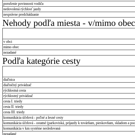
porušenie povinnosti vodiča
nedovolená rýchlosť jazdy
nesprávne predchádzanie
Nehody podľa miesta - v/mimo obec
v obci
mimo obec
nezadané
Podľa kategórie cesty
diaľnica
diaľničný privádzač
rýchlostná cesta
rýchlostný privádzač
cesta I. triedy
cesta II. triedy
cesta III. triedy
komunikácia účelová - poľné a lesné cesty
komunikácia účelová - ostatné (parkoviská, príjazdy k továrňam, pieskovňam, skladom a pod
komunikácia v km systéme nesledovaná
nezadané