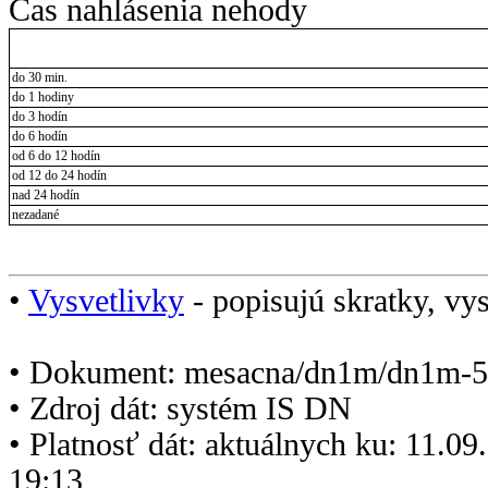
Čas nahlásenia nehody
do 30 min.
do 1 hodiny
do 3 hodín
do 6 hodín
od 6 do 12 hodín
od 12 do 24 hodín
nad 24 hodín
nezadané
•
Vysvetlivky
- popisujú skratky, vys
• Dokument: mesacna/dn1m/dn1m-5
• Zdroj dát: systém IS DN
• Platnosť dát: aktuálnych ku: 11.0
19:13