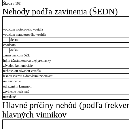
Škoda v 10€
Nehody podľa zavinenia (ŠEDN)
vodičom motorového vozidla
vodičom nemotorového vozidla
deťmi
chodcom
deťmi
zamestnancom SŽD
iným účastníkom cestnej premávky
závadou komunikácie
technickou závadou vozidla
lesnou zverou a domácimi zvieratami
iné zavinenie
odrazeným kameňom
zavinenie nezistené
nezadané
Hlavné príčiny nehôd (podľa frekve
hlavných vinníkov