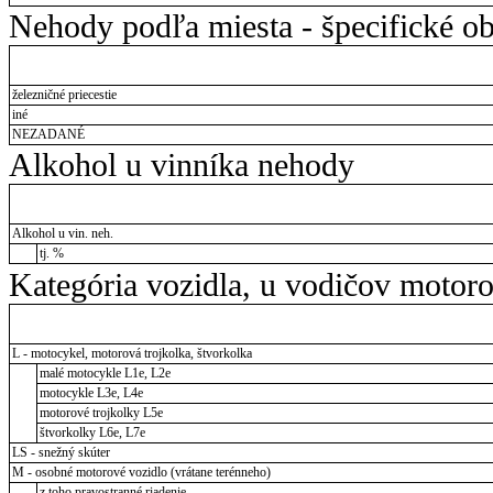
Nehody podľa miesta - špecifické ob
železničné priecestie
iné
NEZADANÉ
Alkohol u vinníka nehody
Alkohol u vin. neh.
tj. %
Kategória vozidla, u vodičov motor
L - motocykel, motorová trojkolka, štvorkolka
malé motocykle L1e, L2e
motocykle L3e, L4e
motorové trojkolky L5e
štvorkolky L6e, L7e
LS - snežný skúter
M - osobné motorové vozidlo (vrátane terénneho)
z toho pravostranné riadenie