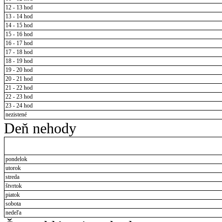
12 - 13 hod
13 - 14 hod
14 - 15 hod
15 - 16 hod
16 - 17 hod
17 - 18 hod
18 - 19 hod
19 - 20 hod
20 - 21 hod
21 - 22 hod
22 - 23 hod
23 - 24 hod
nezistené
Deň nehody
pondelok
utorok
streda
štvrtok
piatok
sobota
nedeľa