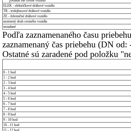
ostatné iné cestné vozidlo
ELEK - električkové dráhové vozidlo
TR - trolejbusové dráhové vozidlo
ZE - železničné dráhové vozidlo
nezistený druh cestného vozidla
nezadané
Podľa zaznamenaného času priebehu
zaznamenaný čas priebehu (DN od: -
Ostatné sú zaradené pod položku "ne
0 - 1 hod
1 - 2 hod
2 - 3 hod
3 - 4 hod
4 - 5 hod
5 - 6 hod
6 - 7 hod
7 - 8 hod
8 - 9 hod
9 - 10 hod
10 - 11 hod
11 - 12 hod