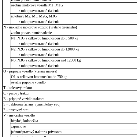
osobné motorové vozidlá M1, M1G
z toho pravostranné riadenie
autobusy M2, M3, M2G, M3G
z toho pravostranné riadenie
N - nákladné motorové vozidlo (vrátane terénneho)
z toho pravostranné riadenie
N1, N1G s celkovou hmotnosťou do 3 500 kg
z toho pravostranné riadenie
N2, N2G s celkovou hmotnosťou do 12000 kg
z toho pravostranné riadenie
N3, N3G s celkovou hmotnosťou nad 12000 kg
z toho pravostranné riadenie
O - prípojné vozidlo (vrátane návesa)
O1, s celkovou hmotnosťou do 750 kg
ostatné prípojné vozidlo
T - kolesový traktor
C - pásový traktor
R - prípojné vozidlo traktora
S - traktorom ťahaný vymeniteľný stroj
P - pracovný stroj
V - iné cestné vozidlo
bicykel, kolobežka
záprahové
jednonápravový traktor s prívesom