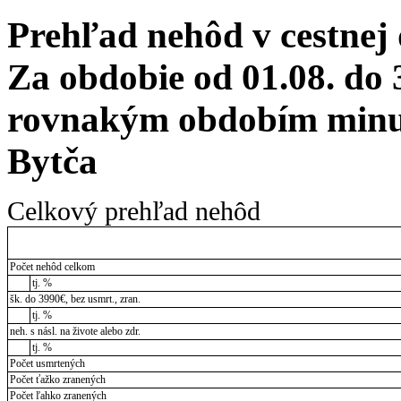
Prehľad nehôd v cestnej
Za obdobie od 01.08. do 
rovnakým obdobím minul
Bytča
Celkový prehľad nehôd
Počet nehôd celkom
tj. %
šk. do 3990€, bez usmrt., zran.
tj. %
neh. s násl. na živote alebo zdr.
tj. %
Počet usmrtených
Počet ťažko zranených
Počet ľahko zranených