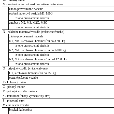
M - osobné motorové vozidlo (vrátane terénneho)
z toho pravostranné riadenie
osobné motorové vozidlá M1, M1G
z toho pravostranné riadenie
autobusy M2, M3, M2G, M3G
z toho pravostranné riadenie
N - nákladné motorové vozidlo (vrátane terénneho)
z toho pravostranné riadenie
N1, N1G s celkovou hmotnosťou do 3 500 kg
z toho pravostranné riadenie
N2, N2G s celkovou hmotnosťou do 12000 kg
z toho pravostranné riadenie
N3, N3G s celkovou hmotnosťou nad 12000 kg
z toho pravostranné riadenie
O - prípojné vozidlo (vrátane návesa)
O1, s celkovou hmotnosťou do 750 kg
ostatné prípojné vozidlo
T - kolesový traktor
C - pásový traktor
R - prípojné vozidlo traktora
S - traktorom ťahaný vymeniteľný stroj
P - pracovný stroj
V - iné cestné vozidlo
bicykel, kolobežka