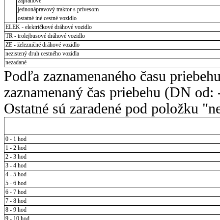
záprahové
jednonápravový traktor s prívesom
ostatné iné cestné vozidlo
ELEK - električkové dráhové vozidlo
TR - trolejbusové dráhové vozidlo
ZE - železničné dráhové vozidlo
nezistený druh cestného vozidla
nezadané
Podľa zaznamenaného času priebehu
zaznamenaný čas priebehu (DN od: -
Ostatné sú zaradené pod položku "ne
0 - 1 hod
1 - 2 hod
2 - 3 hod
3 - 4 hod
4 - 5 hod
5 - 6 hod
6 - 7 hod
7 - 8 hod
8 - 9 hod
9 - 10 hod