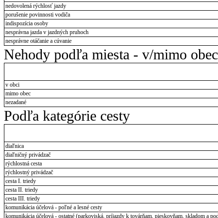
nedovolená rýchlosť jazdy
porušenie povinnosti vodiča
indispozícia osoby
nesprávna jazda v jazdných pruhoch
nesprávne otáčanie a cúvanie
Nehody podľa miesta - v/mimo obec
v obci
mimo obec
nezadané
Podľa kategórie cesty
diaľnica
diaľničný privádzač
rýchlostná cesta
rýchlostný privádzač
cesta I. triedy
cesta II. triedy
cesta III. triedy
komunikácia účelová - poľné a lesné cesty
komunikácia účelová - ostatné (parkoviská, príjazdy k továrňam, pieskovňam, skladom a pod