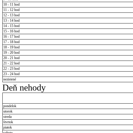
10 - 11 hod
11 - 12 hod
12 - 13 hod
13 - 14 hod
14 - 15 hod
15 - 16 hod
16 - 17 hod
17 - 18 hod
18 - 19 hod
19 - 20 hod
20 - 21 hod
21 - 22 hod
22 - 23 hod
23 - 24 hod
nezistené
Deň nehody
pondelok
utorok
streda
štvrtok
piatok
sobota