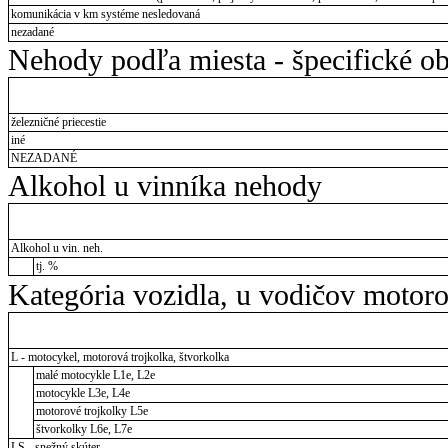
komunikácia v km systéme nesledovaná
nezadané
Nehody podľa miesta - špecifické ob
železničné priecestie
iné
NEZADANÉ
Alkohol u vinníka nehody
Alkohol u vin. neh.
tj. %
Kategória vozidla, u vodičov motor
L - motocykel, motorová trojkolka, štvorkolka
malé motocykle L1e, L2e
motocykle L3e, L4e
motorové trojkolky L5e
štvorkolky L6e, L7e
LS - snežný skúter