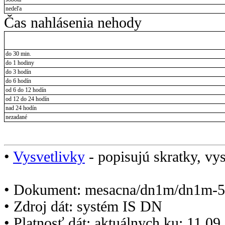
nedeľa
Čas nahlásenia nehody
do 30 min.
do 1 hodiny
do 3 hodín
do 6 hodín
od 6 do 12 hodín
od 12 do 24 hodín
nad 24 hodín
nezadané
•
Vysvetlivky
- popisujú skratky, vys
• Dokument: mesacna/dn1m/dn1m-5
• Zdroj dát: systém IS DN
• Platnosť dát: aktuálnych ku: 11.0