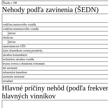
Škoda v 10€
Nehody podľa zavinenia (ŠEDN)
vodičom motorového vozidla
vodičom nemotorového vozidla
deťmi
chodcom
deťmi
zamestnancom SŽD
iným účastníkom cestnej premávky
závadou komunikácie
technickou závadou vozidla
lesnou zverou a domácimi zvieratami
iné zavinenie
odrazeným kameňom
zavinenie nezistené
nezadané
Hlavné príčiny nehôd (podľa frekve
hlavných vinníkov