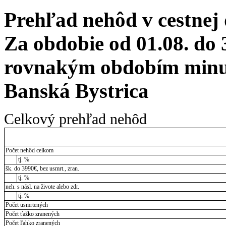
Prehľad nehôd v cestnej
Za obdobie od 01.08. do 
rovnakým obdobím minul
Banská Bystrica
Celkový prehľad nehôd
Počet nehôd celkom
tj. %
šk. do 3990€, bez usmrt., zran.
tj. %
neh. s násl. na živote alebo zdr.
tj. %
Počet usmrtených
Počet ťažko zranených
Počet ľahko zranených