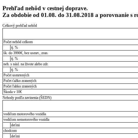
Prehľad nehôd v cestnej doprave.
Za obdobie od 01.08. do 31.08.2018 a porovnanie s
Celkový prehľad nehôd
Počet nehôd celkom
tj. %
šk. do 3990€, bez usmrt., zran.
tj. %
neh. s násl. na živote alebo zdr.
tj. %
Počet usmrtených
Počet ťažko zranených
Počet ľahko zranených
Škoda v 10€
Nehody podľa zavinenia (ŠEDN)
vodičom motorového vozidla
vodičom nemotorového vozidla
deťmi
chodcom
deťmi