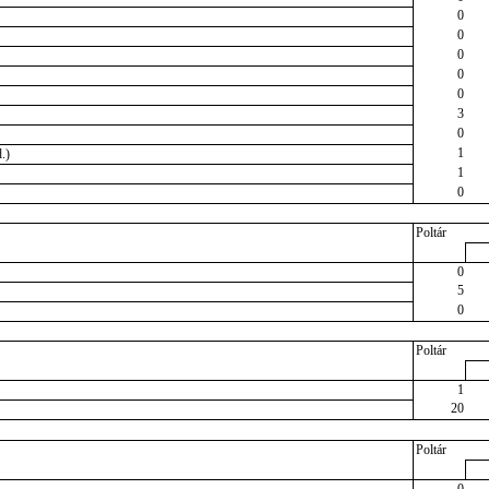
0
0
0
0
0
3
0
1
.)
1
0
Poltár
0
5
0
Poltár
1
20
Poltár
0