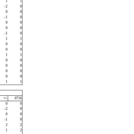
1
1
-2
0
0
0
-1
0
0
0
0
0
-1
0
1
1
0
0
0
0
1
1
0
0
0
0
0
0
0
0
1
1
+/-
0716
0
0
-2
0
0
0
-1
0
2
2
1
2