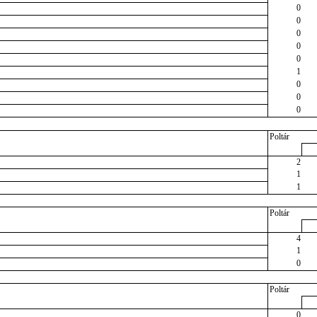
0
0
0
0
0
1
0
0
0
Poltár
2
1
1
Poltár
4
1
0
Poltár
0