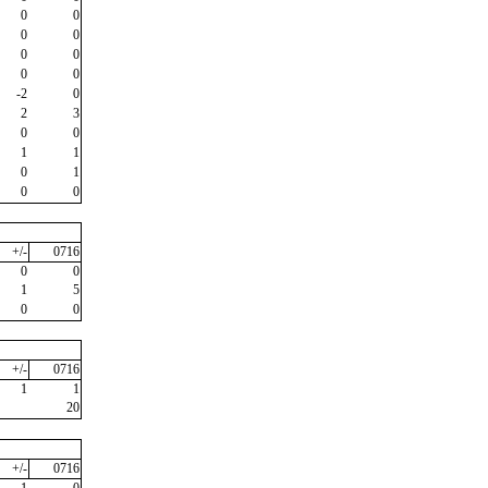
0
0
0
0
0
0
0
0
-2
0
2
3
0
0
1
1
0
1
0
0
+/-
0716
0
0
1
5
0
0
+/-
0716
1
1
20
+/-
0716
-1
0