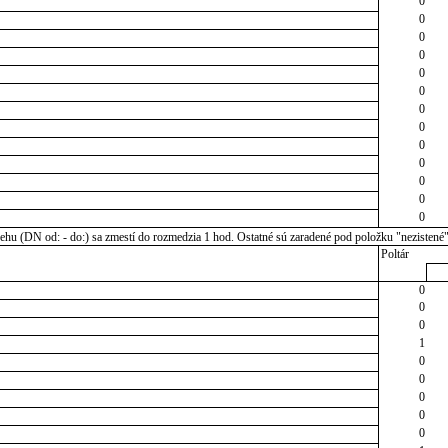
0
0
0
0
0
0
0
0
0
0
0
0
0
u (DN od: - do:) sa zmestí do rozmedzia 1 hod. Ostatné sú zaradené pod položku "nezistené
Poltár
0
0
0
1
0
0
0
0
0