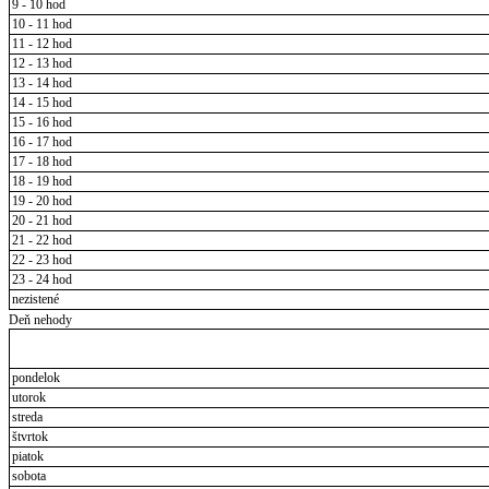
9 - 10 hod
10 - 11 hod
11 - 12 hod
12 - 13 hod
13 - 14 hod
14 - 15 hod
15 - 16 hod
16 - 17 hod
17 - 18 hod
18 - 19 hod
19 - 20 hod
20 - 21 hod
21 - 22 hod
22 - 23 hod
23 - 24 hod
nezistené
Deň nehody
pondelok
utorok
streda
štvrtok
piatok
sobota