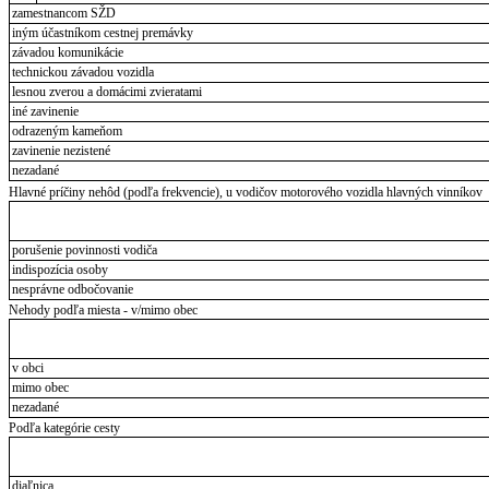
zamestnancom SŽD
iným účastníkom cestnej premávky
závadou komunikácie
technickou závadou vozidla
lesnou zverou a domácimi zvieratami
iné zavinenie
odrazeným kameňom
zavinenie nezistené
nezadané
Hlavné príčiny nehôd (podľa frekvencie), u vodičov motorového vozidla hlavných vinníkov
porušenie povinnosti vodiča
indispozícia osoby
nesprávne odbočovanie
Nehody podľa miesta - v/mimo obec
v obci
mimo obec
nezadané
Podľa kategórie cesty
diaľnica