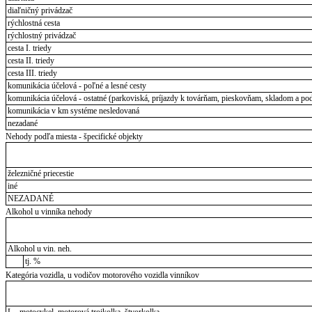
diaľničný privádzač
rýchlostná cesta
rýchlostný privádzač
cesta I. triedy
cesta II. triedy
cesta III. triedy
komunikácia účelová - poľné a lesné cesty
komunikácia účelová - ostatné (parkoviská, príjazdy k továrňam, pieskovňam, skladom a pod
komunikácia v km systéme nesledovaná
nezadané
Nehody podľa miesta - špecifické objekty
železničné priecestie
iné
NEZADANÉ
Alkohol u vinníka nehody
Alkohol u vin. neh.
tj. %
Kategória vozidla, u vodičov motorového vozidla vinníkov
L - motocykel, motorová trojkolka, štvorkolka