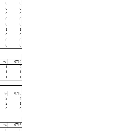
0
0
0
0
0
0
0
0
0
0
1
1
0
0
0
0
0
0
+/-
0716
1
2
1
1
1
1
+/-
0716
3
4
-2
1
0
0
+/-
0716
0
0