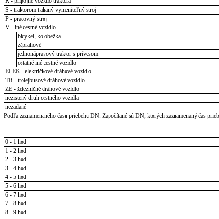
R - prípojné vozidlo traktora
S - traktorom ťahaný vymeniteľný stroj
P - pracovný stroj
V - iné cestné vozidlo
bicykel, kolobežka
záprahové
jednonápravový traktor s prívesom
ostatné iné cestné vozidlo
ELEK - električkové dráhové vozidlo
TR - trolejbusové dráhové vozidlo
ZE - železničné dráhové vozidlo
nezistený druh cestného vozidla
nezadané
Podľa zaznamenaného času priebehu DN. Započítané sú DN, ktorých zaznamenaný čas priebeh
0 - 1 hod
1 - 2 hod
2 - 3 hod
3 - 4 hod
4 - 5 hod
5 - 6 hod
6 - 7 hod
7 - 8 hod
8 - 9 hod