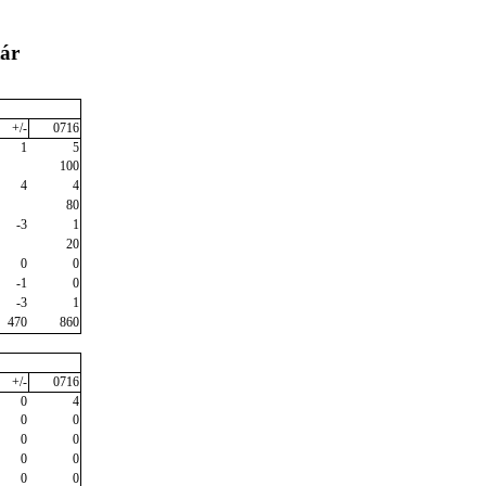
tár
+/-
0716
1
5
100
4
4
80
-3
1
20
0
0
-1
0
-3
1
470
860
+/-
0716
0
4
0
0
0
0
0
0
0
0