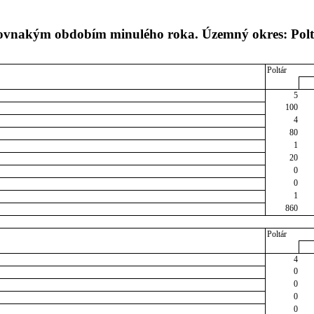
 rovnakým obdobím minulého roka. Územný okres: Pol
Poltár
5
100
4
80
1
20
0
0
1
860
Poltár
4
0
0
0
0