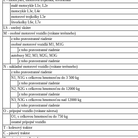
malé motocykle L1e, L2e
motocykle L3e, L4e
motorové trojkolky L5e
štvorkolky L6e, L7e
LS - snežný skúter
M - osobné motorové vozidlo (vrátane terénneho)
z toho pravostranné riadenie
osobné motorové vozidlá M1, M1G
z toho pravostranné riadenie
autobusy M2, M3, M2G, M3G
z toho pravostranné riadenie
N - nákladné motorové vozidlo (vrátane terénneho)
z toho pravostranné riadenie
N1, N1G s celkovou hmotnosťou do 3 500 kg
z toho pravostranné riadenie
N2, N2G s celkovou hmotnosťou do 12000 kg
z toho pravostranné riadenie
N3, N3G s celkovou hmotnosťou nad 12000 kg
z toho pravostranné riadenie
O - prípojné vozidlo (vrátane návesa)
O1, s celkovou hmotnosťou do 750 kg
ostatné prípojné vozidlo
T - kolesový traktor
C - pásový traktor