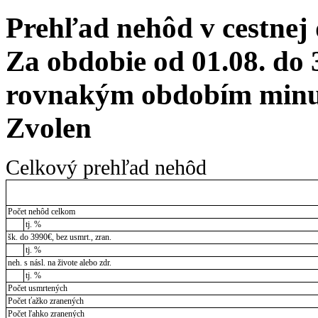
Prehľad nehôd v cestnej
Za obdobie od 01.08. do 
rovnakým obdobím minul
Zvolen
Celkový prehľad nehôd
Počet nehôd celkom
tj. %
šk. do 3990€, bez usmrt., zran.
tj. %
neh. s násl. na živote alebo zdr.
tj. %
Počet usmrtených
Počet ťažko zranených
Počet ľahko zranených