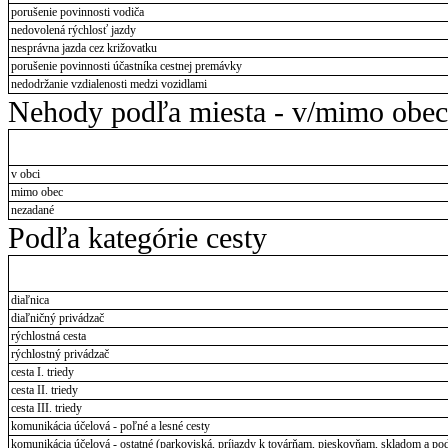
porušenie povinnosti vodiča
nedovolená rýchlosť jazdy
nesprávna jazda cez križovatku
porušenie povinnosti účastníka cestnej premávky
nedodržanie vzdialenosti medzi vozidlami
Nehody podľa miesta - v/mimo obec
v obci
mimo obec
nezadané
Podľa kategórie cesty
diaľnica
diaľničný privádzač
rýchlostná cesta
rýchlostný privádzač
cesta I. triedy
cesta II. triedy
cesta III. triedy
komunikácia účelová - poľné a lesné cesty
komunikácia účelová - ostatné (parkoviská, príjazdy k továrňam, pieskovňam, skladom a pod