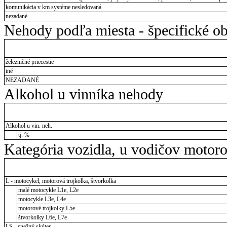
komunikácia v km systéme nesledovaná
nezadané
Nehody podľa miesta - špecifické ob
železničné priecestie
iné
NEZADANÉ
Alkohol u vinníka nehody
Alkohol u vin. neh.
tj. %
Kategória vozidla, u vodičov motor
L - motocykel, motorová trojkolka, štvorkolka
malé motocykle L1e, L2e
motocykle L3e, L4e
motorové trojkolky L5e
štvorkolky L6e, L7e
LS - snežný skúter