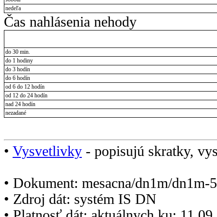
nedeľa
Čas nahlásenia nehody
do 30 min.
do 1 hodiny
do 3 hodín
do 6 hodín
od 6 do 12 hodín
od 12 do 24 hodín
nad 24 hodín
nezadané
•
Vysvetlivky
- popisujú skratky, vys
• Dokument: mesacna/dn1m/dn1m-5
• Zdroj dát: systém IS DN
• Platnosť dát: aktuálnych ku: 11.0