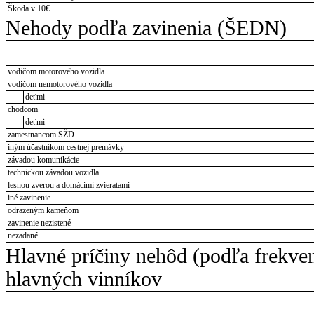
Škoda v 10€
Nehody podľa zavinenia (ŠEDN)
vodičom motorového vozidla
vodičom nemotorového vozidla
deťmi
chodcom
deťmi
zamestnancom SŽD
iným účastníkom cestnej premávky
závadou komunikácie
technickou závadou vozidla
lesnou zverou a domácimi zvieratami
iné zavinenie
odrazeným kameňom
zavinenie nezistené
nezadané
Hlavné príčiny nehôd (podľa frekve
hlavných vinníkov