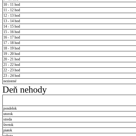
10 - 11 hod
11 - 12 hod
12 - 13 hod
13 - 14 hod
14 - 15 hod
15 - 16 hod
16 - 17 hod
17 - 18 hod
18 - 19 hod
19 - 20 hod
20 - 21 hod
21 - 22 hod
22 - 23 hod
23 - 24 hod
nezistené
Deň nehody
pondelok
utorok
streda
štvrtok
piatok
sobota