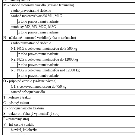
M - osobné motorové vozidlo (vrátane terénneho)
z toho pravostranné riadenie
osobné motorové vozidlá M1, M1G
z toho pravostranné riadenie
autobusy M2, M3, M2G, M3G
z toho pravostranné riadenie
N - nákladné motorové vozidlo (vrátane terénneho)
z toho pravostranné riadenie
N1, N1G s celkovou hmotnosťou do 3 500 kg
z toho pravostranné riadenie
N2, N2G s celkovou hmotnosťou do 12000 kg
z toho pravostranné riadenie
N3, N3G s celkovou hmotnosťou nad 12000 kg
z toho pravostranné riadenie
O - prípojné vozidlo (vrátane návesa)
O1, s celkovou hmotnosťou do 750 kg
ostatné prípojné vozidlo
T - kolesový traktor
C - pásový traktor
R - prípojné vozidlo traktora
S - traktorom ťahaný vymeniteľný stroj
P - pracovný stroj
V - iné cestné vozidlo
bicykel, kolobežka