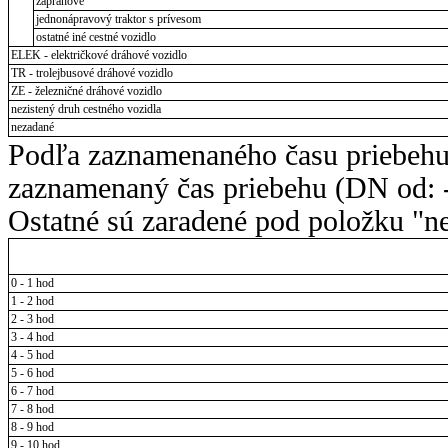
záprahové
jednonápravový traktor s prívesom
ostatné iné cestné vozidlo
ELEK - električkové dráhové vozidlo
TR - trolejbusové dráhové vozidlo
ZE - železničné dráhové vozidlo
nezistený druh cestného vozidla
nezadané
Podľa zaznamenaného času priebehu
zaznamenaný čas priebehu (DN od: -
Ostatné sú zaradené pod položku "ne
0 - 1 hod
1 - 2 hod
2 - 3 hod
3 - 4 hod
4 - 5 hod
5 - 6 hod
6 - 7 hod
7 - 8 hod
8 - 9 hod
9 - 10 hod