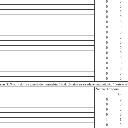
0
0
0
0
0
0
0
0
0
0
0
0
0
0
0
0
0
0
0
0
0
0
0
0
0
0
0
0
0
0
0
0
u (DN od: - do:) sa zmestí do rozmedzia 1 hod. Ostatné sú zaradené pod položku "nezistené
Žiar nad Hronom
+/-
0
0
0
0
0
0
0
0
1
1
0
0