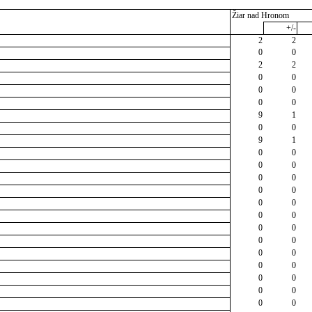
Žiar nad Hronom
+/-
2
2
0
0
2
2
0
0
0
0
0
0
9
1
0
0
9
1
0
0
0
0
0
0
0
0
0
0
0
0
0
0
0
0
0
0
0
0
0
0
0
0
0
0