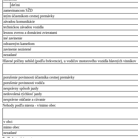
deťmi
zamestnancom SŽD
iným účastníkom cestnej premávky
závadou komunikácie
technickou závadou vozidla
lesnou zverou a domácimi zvieratami
iné zavinenie
odrazeným kameňom
zavinenie nezistené
nezadané
Hlavné príčiny nehôd (podľa frekvencie), u vodičov motorového vozidla hlavných vinníkov
porušenie povinnosti účastníka cestnej premávky
porušenie povinnosti vodiča
nesprávny spôsob jazdy
nedovolená rýchlosť jazdy
nesprávne otáčanie a cúvanie
Nehody podľa miesta - v/mimo obec
v obci
mimo obec
nezadané