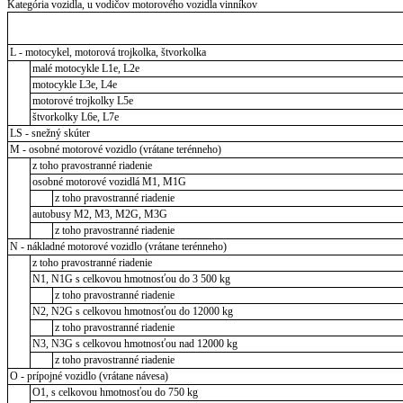
Kategória vozidla, u vodičov motorového vozidla vinníkov
L - motocykel, motorová trojkolka, štvorkolka
malé motocykle L1e, L2e
motocykle L3e, L4e
motorové trojkolky L5e
štvorkolky L6e, L7e
LS - snežný skúter
M - osobné motorové vozidlo (vrátane terénneho)
z toho pravostranné riadenie
osobné motorové vozidlá M1, M1G
z toho pravostranné riadenie
autobusy M2, M3, M2G, M3G
z toho pravostranné riadenie
N - nákladné motorové vozidlo (vrátane terénneho)
z toho pravostranné riadenie
N1, N1G s celkovou hmotnosťou do 3 500 kg
z toho pravostranné riadenie
N2, N2G s celkovou hmotnosťou do 12000 kg
z toho pravostranné riadenie
N3, N3G s celkovou hmotnosťou nad 12000 kg
z toho pravostranné riadenie
O - prípojné vozidlo (vrátane návesa)
O1, s celkovou hmotnosťou do 750 kg