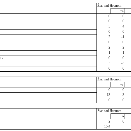
Žiar nad Hronom
+/-
0
0
0
0
5
4
0
0
2
-1
0
0
2
2
1
1
0
0
.)
3
-3
0
0
Žiar nad Hronom
+/-
0
0
13
3
0
0
Žiar nad Hronom
+/-
2
0
15,4