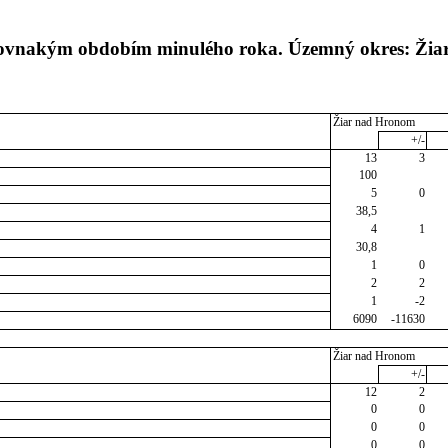
 rovnakým obdobím minulého roka. Územný okres: Žia
Žiar nad Hronom
+/-
13
3
100
5
0
38,5
4
1
30,8
1
0
2
2
1
-2
6090
-11630
Žiar nad Hronom
+/-
12
2
0
0
0
0
0
0