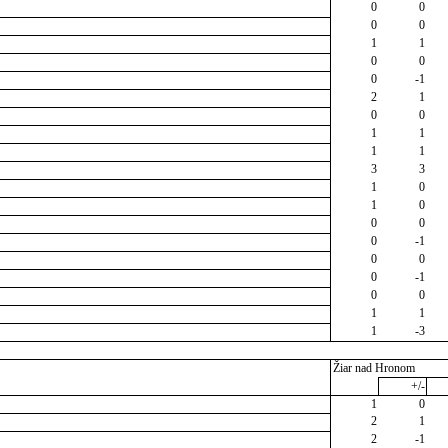
0
0
0
0
1
1
0
0
0
-1
2
1
0
0
1
1
1
1
3
3
1
0
1
0
0
0
0
-1
0
0
0
-1
0
0
1
1
1
-3
Žiar nad Hronom
+/-
1
0
2
1
2
-1