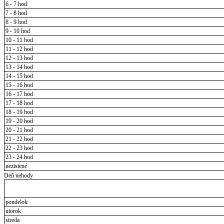
6 - 7 hod
7 - 8 hod
8 - 9 hod
9 - 10 hod
10 - 11 hod
11 - 12 hod
12 - 13 hod
13 - 14 hod
14 - 15 hod
15 - 16 hod
16 - 17 hod
17 - 18 hod
18 - 19 hod
19 - 20 hod
20 - 21 hod
21 - 22 hod
22 - 23 hod
23 - 24 hod
nezistené
Deň nehody
pondelok
utorok
streda