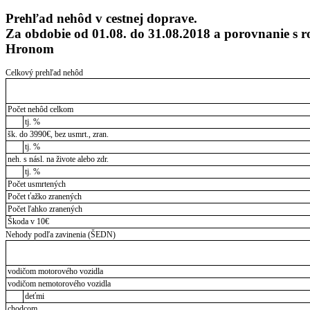
Prehľad nehôd v cestnej doprave.
Za obdobie od 01.08. do 31.08.2018 a porovnanie s
Hronom
Celkový prehľad nehôd
Počet nehôd celkom
tj. %
šk. do 3990€, bez usmrt., zran.
tj. %
neh. s násl. na živote alebo zdr.
tj. %
Počet usmrtených
Počet ťažko zranených
Počet ľahko zranených
Škoda v 10€
Nehody podľa zavinenia (ŠEDN)
vodičom motorového vozidla
vodičom nemotorového vozidla
deťmi
chodcom