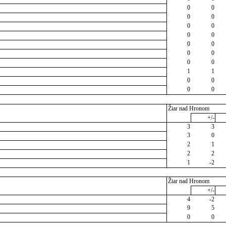
0
0
0
0
0
0
0
0
0
0
0
0
0
0
1
1
0
0
0
0
Žiar nad Hronom
+/-
3
3
3
0
2
1
2
2
1
-2
Žiar nad Hronom
+/-
4
-2
9
5
0
0