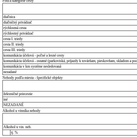
Podľa kategórie cesty
diaľnica
diaľničný privádzač
rýchlostná cesta
rýchlostný privádzač
cesta I. triedy
cesta II. triedy
cesta III. triedy
komunikácia účelová - poľné a lesné cesty
komunikácia účelová - ostatné (parkoviská, príjazdy k továrňam, pieskovňam, skladom a pod
komunikácia v km systéme nesledovaná
nezadané
Nehody podľa miesta - špecifické objekty
železničné priecestie
iné
NEZADANÉ
Alkohol u vinníka nehody
Alkohol u vin. neh.
tj. %