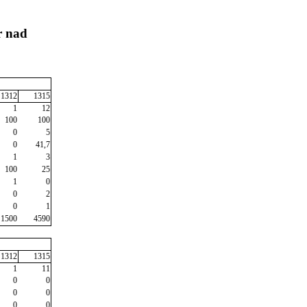
r nad
1312
1315
1
12
100
100
0
5
0
41,7
1
3
100
25
1
0
0
2
0
1
1500
4590
1312
1315
1
11
0
0
0
0
0
0