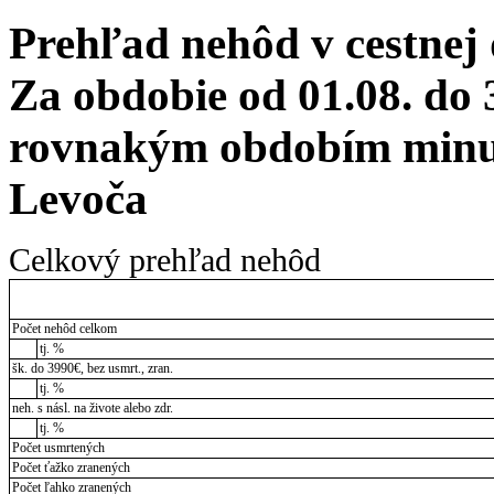
Prehľad nehôd v cestnej
Za obdobie od 01.08. do 
rovnakým obdobím minul
Levoča
Celkový prehľad nehôd
Počet nehôd celkom
tj. %
šk. do 3990€, bez usmrt., zran.
tj. %
neh. s násl. na živote alebo zdr.
tj. %
Počet usmrtených
Počet ťažko zranených
Počet ľahko zranených