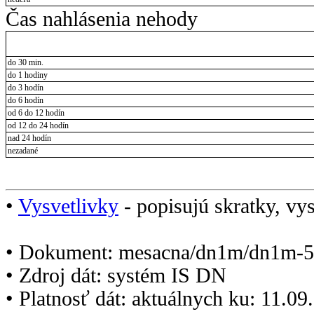
Čas nahlásenia nehody
do 30 min.
do 1 hodiny
do 3 hodín
do 6 hodín
od 6 do 12 hodín
od 12 do 24 hodín
nad 24 hodín
nezadané
•
Vysvetlivky
- popisujú skratky, vys
• Dokument: mesacna/dn1m/dn1m-5
• Zdroj dát: systém IS DN
• Platnosť dát: aktuálnych ku: 11.0