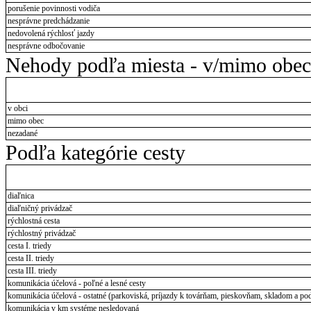
porušenie povinnosti vodiča
nesprávne predchádzanie
nedovolená rýchlosť jazdy
nesprávne odbočovanie
Nehody podľa miesta - v/mimo obec
v obci
mimo obec
nezadané
Podľa kategórie cesty
diaľnica
diaľničný privádzač
rýchlostná cesta
rýchlostný privádzač
cesta I. triedy
cesta II. triedy
cesta III. triedy
komunikácia účelová - poľné a lesné cesty
komunikácia účelová - ostatné (parkoviská, príjazdy k továrňam, pieskovňam, skladom a pod
komunikácia v km systéme nesledovaná