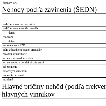
Škoda v 10€
Nehody podľa zavinenia (ŠEDN)
vodičom motorového vozidla
vodičom nemotorového vozidla
deťmi
chodcom
deťmi
zamestnancom SŽD
iným účastníkom cestnej premávky
závadou komunikácie
technickou závadou vozidla
lesnou zverou a domácimi zvieratami
iné zavinenie
odrazeným kameňom
zavinenie nezistené
nezadané
Hlavné príčiny nehôd (podľa frekve
hlavných vinníkov