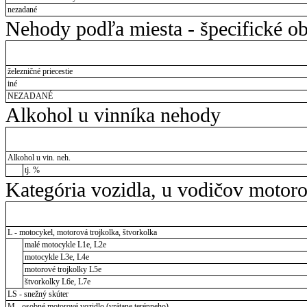
nezadané
Nehody podľa miesta - špecifické ob
železničné priecestie
iné
NEZADANÉ
Alkohol u vinníka nehody
Alkohol u vin. neh.
tj. %
Kategória vozidla, u vodičov motor
L - motocykel, motorová trojkolka, štvorkolka
malé motocykle L1e, L2e
motocykle L3e, L4e
motorové trojkolky L5e
štvorkolky L6e, L7e
LS - snežný skúter
M - osobné motorové vozidlo (vrátane terénneho)