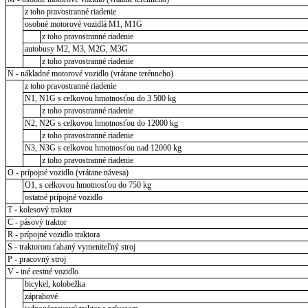
z toho pravostranné riadenie
osobné motorové vozidlá M1, M1G
z toho pravostranné riadenie
autobusy M2, M3, M2G, M3G
z toho pravostranné riadenie
N - nákladné motorové vozidlo (vrátane terénneho)
z toho pravostranné riadenie
N1, N1G s celkovou hmotnosťou do 3 500 kg
z toho pravostranné riadenie
N2, N2G s celkovou hmotnosťou do 12000 kg
z toho pravostranné riadenie
N3, N3G s celkovou hmotnosťou nad 12000 kg
z toho pravostranné riadenie
O - prípojné vozidlo (vrátane návesa)
O1, s celkovou hmotnosťou do 750 kg
ostatné prípojné vozidlo
T - kolesový traktor
C - pásový traktor
R - prípojné vozidlo traktora
S - traktorom ťahaný vymeniteľný stroj
P - pracovný stroj
V - iné cestné vozidlo
bicykel, kolobežka
záprahové