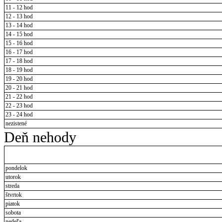
11 - 12 hod
12 - 13 hod
13 - 14 hod
14 - 15 hod
15 - 16 hod
16 - 17 hod
17 - 18 hod
18 - 19 hod
19 - 20 hod
20 - 21 hod
21 - 22 hod
22 - 23 hod
23 - 24 hod
nezistené
Deň nehody
pondelok
utorok
streda
štvrtok
piatok
sobota
nedeľa