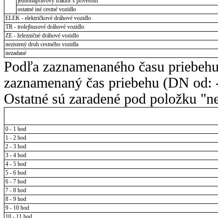
jednonápravový traktor s prívesom
ostatné iné cestné vozidlo
ELEK - električkové dráhové vozidlo
TR - trolejbusové dráhové vozidlo
ZE - železničné dráhové vozidlo
nezistený druh cestného vozidla
nezadané
Podľa zaznamenaného času priebehu
zaznamenaný čas priebehu (DN od: -
Ostatné sú zaradené pod položku "ne
0 - 1 hod
1 - 2 hod
2 - 3 hod
3 - 4 hod
4 - 5 hod
5 - 6 hod
6 - 7 hod
7 - 8 hod
8 - 9 hod
9 - 10 hod
10 - 11 hod