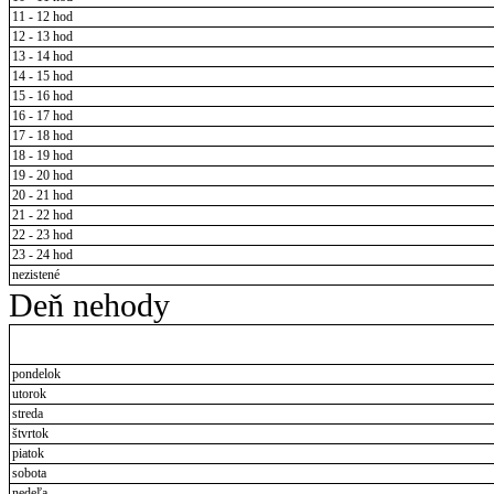
11 - 12 hod
12 - 13 hod
13 - 14 hod
14 - 15 hod
15 - 16 hod
16 - 17 hod
17 - 18 hod
18 - 19 hod
19 - 20 hod
20 - 21 hod
21 - 22 hod
22 - 23 hod
23 - 24 hod
nezistené
Deň nehody
pondelok
utorok
streda
štvrtok
piatok
sobota
nedeľa