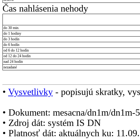
Čas nahlásenia nehody
do 30 min.
do 1 hodiny
do 3 hodín
do 6 hodín
od 6 do 12 hodín
od 12 do 24 hodín
nad 24 hodín
nezadané
•
Vysvetlivky
- popisujú skratky, vys
• Dokument: mesacna/dn1m/dn1m-5
• Zdroj dát: systém IS DN
• Platnosť dát: aktuálnych ku: 11.0