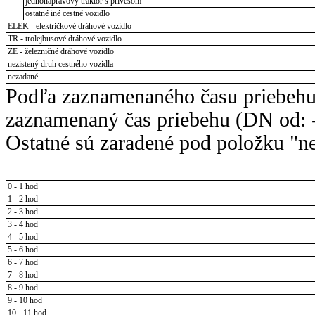
jednonápravový traktor s prívesom
ostatné iné cestné vozidlo
ELEK - električkové dráhové vozidlo
TR - trolejbusové dráhové vozidlo
ZE - železničné dráhové vozidlo
nezistený druh cestného vozidla
nezadané
Podľa zaznamenaného času priebehu
zaznamenaný čas priebehu (DN od: -
Ostatné sú zaradené pod položku "ne
0 - 1 hod
1 - 2 hod
2 - 3 hod
3 - 4 hod
4 - 5 hod
5 - 6 hod
6 - 7 hod
7 - 8 hod
8 - 9 hod
9 - 10 hod
10 - 11 hod