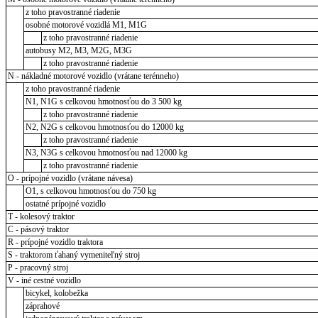
z toho pravostranné riadenie
osobné motorové vozidlá M1, M1G
z toho pravostranné riadenie
autobusy M2, M3, M2G, M3G
z toho pravostranné riadenie
N - nákladné motorové vozidlo (vrátane terénneho)
z toho pravostranné riadenie
N1, N1G s celkovou hmotnosťou do 3 500 kg
z toho pravostranné riadenie
N2, N2G s celkovou hmotnosťou do 12000 kg
z toho pravostranné riadenie
N3, N3G s celkovou hmotnosťou nad 12000 kg
z toho pravostranné riadenie
O - prípojné vozidlo (vrátane návesa)
O1, s celkovou hmotnosťou do 750 kg
ostatné prípojné vozidlo
T - kolesový traktor
C - pásový traktor
R - prípojné vozidlo traktora
S - traktorom ťahaný vymeniteľný stroj
P - pracovný stroj
V - iné cestné vozidlo
bicykel, kolobežka
záprahové