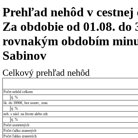
Prehľad nehôd v cestnej
Za obdobie od 01.08. do 
rovnakým obdobím minul
Sabinov
Celkový prehľad nehôd
Počet nehôd celkom
tj. %
šk. do 3990€, bez usmrt., zran.
tj. %
neh. s násl. na živote alebo zdr.
tj. %
Počet usmrtených
Počet ťažko zranených
Počet ľahko zranených