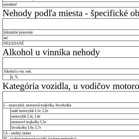
nezadané
Nehody podľa miesta - špecifické ob
železničné priecestie
iné
NEZADANÉ
Alkohol u vinníka nehody
Alkohol u vin. neh.
tj. %
Kategória vozidla, u vodičov motor
L - motocykel, motorová trojkolka, štvorkolka
malé motocykle L1e, L2e
motocykle L3e, L4e
motorové trojkolky L5e
štvorkolky L6e, L7e
LS - snežný skúter
M - osobné motorové vozidlo (vrátane terénneho)