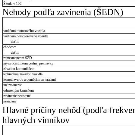
Škoda v 10€
Nehody podľa zavinenia (ŠEDN)
vodičom motorového vozidla
vodičom nemotorového vozidla
deťmi
chodcom
deťmi
zamestnancom SŽD
iným účastníkom cestnej premávky
závadou komunikácie
technickou závadou vozidla
lesnou zverou a domácimi zvieratami
iné zavinenie
odrazeným kameňom
zavinenie nezistené
nezadané
Hlavné príčiny nehôd (podľa frekve
hlavných vinníkov