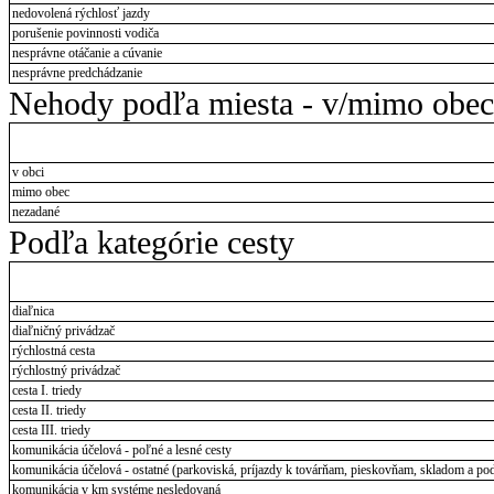
nedovolená rýchlosť jazdy
porušenie povinnosti vodiča
nesprávne otáčanie a cúvanie
nesprávne predchádzanie
Nehody podľa miesta - v/mimo obec
v obci
mimo obec
nezadané
Podľa kategórie cesty
diaľnica
diaľničný privádzač
rýchlostná cesta
rýchlostný privádzač
cesta I. triedy
cesta II. triedy
cesta III. triedy
komunikácia účelová - poľné a lesné cesty
komunikácia účelová - ostatné (parkoviská, príjazdy k továrňam, pieskovňam, skladom a pod
komunikácia v km systéme nesledovaná