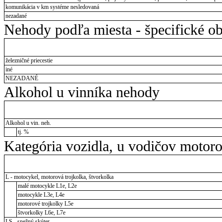
komunikácia v km systéme nesledovaná
nezadané
Nehody podľa miesta - špecifické ob
železničné priecestie
iné
NEZADANÉ
Alkohol u vinníka nehody
Alkohol u vin. neh.
tj. %
Kategória vozidla, u vodičov motor
L - motocykel, motorová trojkolka, štvorkolka
malé motocykle L1e, L2e
motocykle L3e, L4e
motorové trojkolky L5e
štvorkolky L6e, L7e
LS - snežný skúter