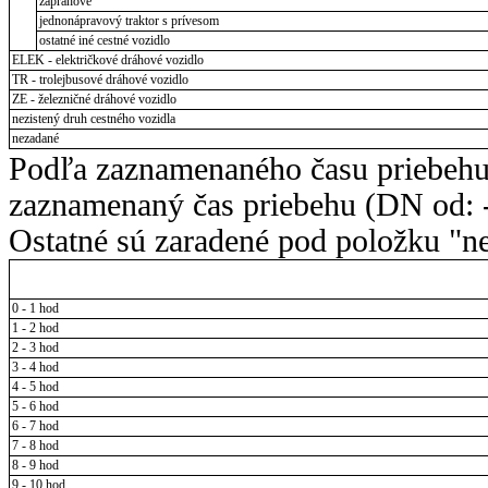
záprahové
jednonápravový traktor s prívesom
ostatné iné cestné vozidlo
ELEK - električkové dráhové vozidlo
TR - trolejbusové dráhové vozidlo
ZE - železničné dráhové vozidlo
nezistený druh cestného vozidla
nezadané
Podľa zaznamenaného času priebehu
zaznamenaný čas priebehu (DN od: -
Ostatné sú zaradené pod položku "ne
0 - 1 hod
1 - 2 hod
2 - 3 hod
3 - 4 hod
4 - 5 hod
5 - 6 hod
6 - 7 hod
7 - 8 hod
8 - 9 hod
9 - 10 hod