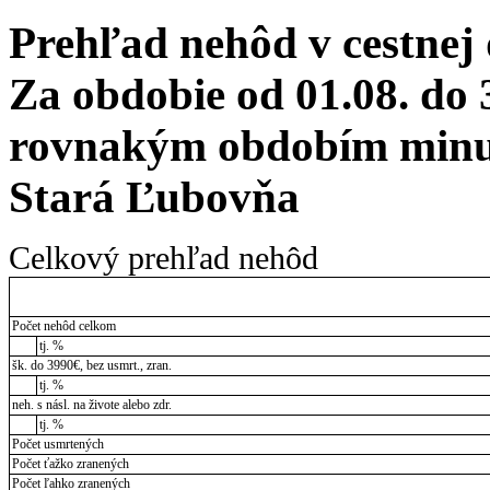
Prehľad nehôd v cestnej
Za obdobie od 01.08. do 
rovnakým obdobím minul
Stará Ľubovňa
Celkový prehľad nehôd
Počet nehôd celkom
tj. %
šk. do 3990€, bez usmrt., zran.
tj. %
neh. s násl. na živote alebo zdr.
tj. %
Počet usmrtených
Počet ťažko zranených
Počet ľahko zranených