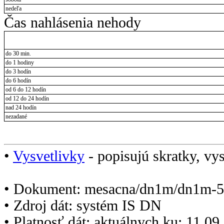
nedeľa
Čas nahlásenia nehody
do 30 min.
do 1 hodiny
do 3 hodín
do 6 hodín
od 6 do 12 hodín
od 12 do 24 hodín
nad 24 hodín
nezadané
•
Vysvetlivky
- popisujú skratky, vys
• Dokument: mesacna/dn1m/dn1m-5
• Zdroj dát: systém IS DN
• Platnosť dát: aktuálnych ku: 11.0