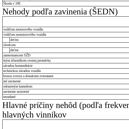
Škoda v 10€
Nehody podľa zavinenia (ŠEDN)
vodičom motorového vozidla
vodičom nemotorového vozidla
deťmi
chodcom
deťmi
zamestnancom SŽD
iným účastníkom cestnej premávky
závadou komunikácie
technickou závadou vozidla
lesnou zverou a domácimi zvieratami
iné zavinenie
odrazeným kameňom
zavinenie nezistené
nezadané
Hlavné príčiny nehôd (podľa frekve
hlavných vinníkov