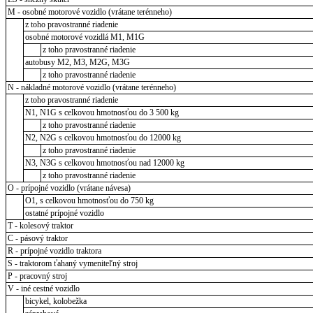
M - osobné motorové vozidlo (vrátane terénneho)
z toho pravostranné riadenie
osobné motorové vozidlá M1, M1G
z toho pravostranné riadenie
autobusy M2, M3, M2G, M3G
z toho pravostranné riadenie
N - nákladné motorové vozidlo (vrátane terénneho)
z toho pravostranné riadenie
N1, N1G s celkovou hmotnosťou do 3 500 kg
z toho pravostranné riadenie
N2, N2G s celkovou hmotnosťou do 12000 kg
z toho pravostranné riadenie
N3, N3G s celkovou hmotnosťou nad 12000 kg
z toho pravostranné riadenie
O - prípojné vozidlo (vrátane návesa)
O1, s celkovou hmotnosťou do 750 kg
ostatné prípojné vozidlo
T - kolesový traktor
C - pásový traktor
R - prípojné vozidlo traktora
S - traktorom ťahaný vymeniteľný stroj
P - pracovný stroj
V - iné cestné vozidlo
bicykel, kolobežka