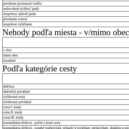
porušenie povinnosti vodiča
nedovolená rýchlosť jazdy
nesprávny spôsob jazdy
pôsobenie zvierať
nesprávne vyhýbanie
Nehody podľa miesta - v/mimo obec
v obci
mimo obec
nezadané
Podľa kategórie cesty
diaľnica
diaľničný privádzač
rýchlostná cesta
rýchlostný privádzač
cesta I. triedy
cesta II. triedy
cesta III. triedy
komunikácia účelová - poľné a lesné cesty
komunikácia účelová - ostatné (parkoviská, príjazdy k továrňam, pieskovňam, skladom a pod