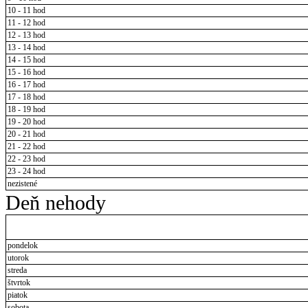
10 - 11 hod
11 - 12 hod
12 - 13 hod
13 - 14 hod
14 - 15 hod
15 - 16 hod
16 - 17 hod
17 - 18 hod
18 - 19 hod
19 - 20 hod
20 - 21 hod
21 - 22 hod
22 - 23 hod
23 - 24 hod
nezistené
Deň nehody
pondelok
utorok
streda
štvrtok
piatok
sobota