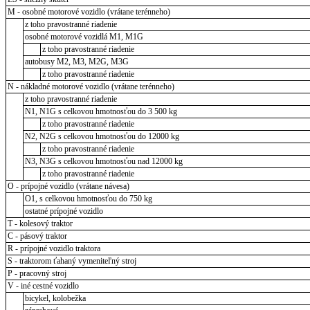
M - osobné motorové vozidlo (vrátane terénneho)
z toho pravostranné riadenie
osobné motorové vozidlá M1, M1G
z toho pravostranné riadenie
autobusy M2, M3, M2G, M3G
z toho pravostranné riadenie
N - nákladné motorové vozidlo (vrátane terénneho)
z toho pravostranné riadenie
N1, N1G s celkovou hmotnosťou do 3 500 kg
z toho pravostranné riadenie
N2, N2G s celkovou hmotnosťou do 12000 kg
z toho pravostranné riadenie
N3, N3G s celkovou hmotnosťou nad 12000 kg
z toho pravostranné riadenie
O - prípojné vozidlo (vrátane návesa)
O1, s celkovou hmotnosťou do 750 kg
ostatné prípojné vozidlo
T - kolesový traktor
C - pásový traktor
R - prípojné vozidlo traktora
S - traktorom ťahaný vymeniteľný stroj
P - pracovný stroj
V - iné cestné vozidlo
bicykel, kolobežka