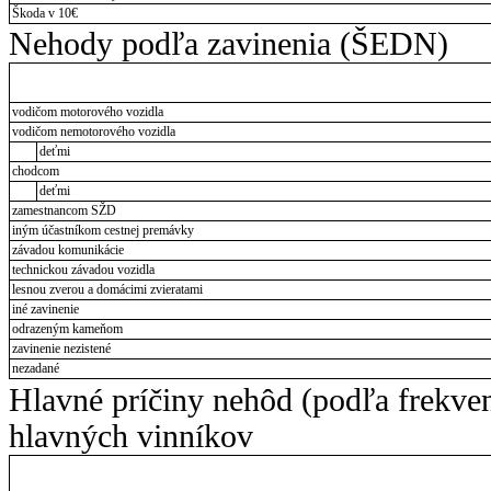
Škoda v 10€
Nehody podľa zavinenia (ŠEDN)
vodičom motorového vozidla
vodičom nemotorového vozidla
deťmi
chodcom
deťmi
zamestnancom SŽD
iným účastníkom cestnej premávky
závadou komunikácie
technickou závadou vozidla
lesnou zverou a domácimi zvieratami
iné zavinenie
odrazeným kameňom
zavinenie nezistené
nezadané
Hlavné príčiny nehôd (podľa frekve
hlavných vinníkov