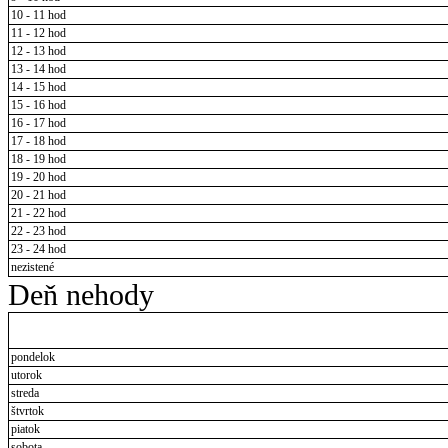
10 - 11 hod
11 - 12 hod
12 - 13 hod
13 - 14 hod
14 - 15 hod
15 - 16 hod
16 - 17 hod
17 - 18 hod
18 - 19 hod
19 - 20 hod
20 - 21 hod
21 - 22 hod
22 - 23 hod
23 - 24 hod
nezistené
Deň nehody
pondelok
utorok
streda
štvrtok
piatok
sobota