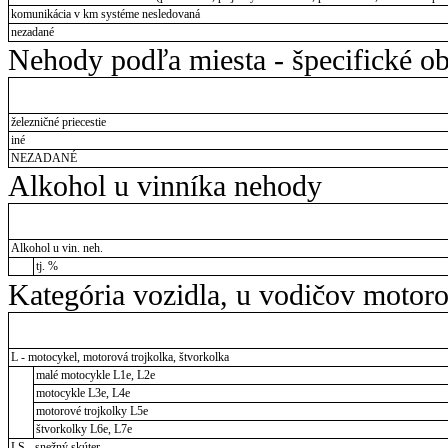
komunikácia v km systéme nesledovaná
nezadané
Nehody podľa miesta - špecifické ob
železničné priecestie
iné
NEZADANÉ
Alkohol u vinníka nehody
Alkohol u vin. neh.
tj. %
Kategória vozidla, u vodičov motor
L - motocykel, motorová trojkolka, štvorkolka
malé motocykle L1e, L2e
motocykle L3e, L4e
motorové trojkolky L5e
štvorkolky L6e, L7e
LS - snežný skúter