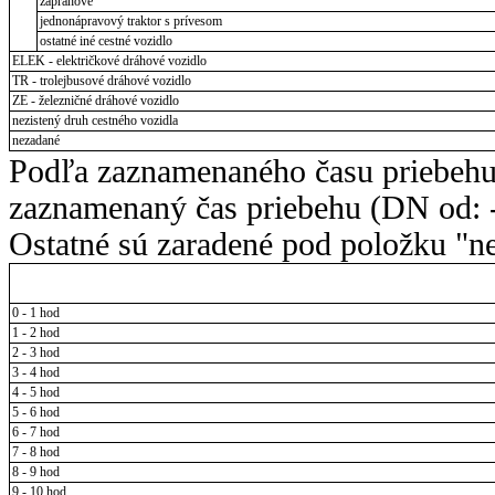
záprahové
jednonápravový traktor s prívesom
ostatné iné cestné vozidlo
ELEK - električkové dráhové vozidlo
TR - trolejbusové dráhové vozidlo
ZE - železničné dráhové vozidlo
nezistený druh cestného vozidla
nezadané
Podľa zaznamenaného času priebehu
zaznamenaný čas priebehu (DN od: -
Ostatné sú zaradené pod položku "ne
0 - 1 hod
1 - 2 hod
2 - 3 hod
3 - 4 hod
4 - 5 hod
5 - 6 hod
6 - 7 hod
7 - 8 hod
8 - 9 hod
9 - 10 hod