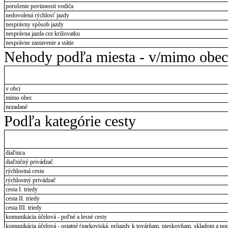
porušenie povinnosti vodiča
nedovolená rýchlosť jazdy
nesprávny spôsob jazdy
nesprávna jazda cez križovatku
nesprávne zastavenie a státie
Nehody podľa miesta - v/mimo obec
v obci
mimo obec
nezadané
Podľa kategórie cesty
diaľnica
diaľničný privádzač
rýchlostná cesta
rýchlostný privádzač
cesta I. triedy
cesta II. triedy
cesta III. triedy
komunikácia účelová - poľné a lesné cesty
komunikácia účelová - ostatné (parkoviská, príjazdy k továrňam, pieskovňam, skladom a pod