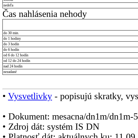
nedeľa
Čas nahlásenia nehody
do 30 min.
do 1 hodiny
do 3 hodín
do 6 hodín
od 6 do 12 hodín
od 12 do 24 hodín
nad 24 hodín
nezadané
•
Vysvetlivky
- popisujú skratky, vys
• Dokument: mesacna/dn1m/dn1m-5
• Zdroj dát: systém IS DN
• Platnosť dát: aktuálnych ku: 11.0