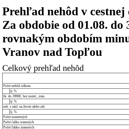
Prehľad nehôd v cestnej
Za obdobie od 01.08. do 
rovnakým obdobím minul
Vranov nad Topľou
Celkový prehľad nehôd
Počet nehôd celkom
tj. %
šk. do 3990€, bez usmrt., zran.
tj. %
neh. s násl. na živote alebo zdr.
tj. %
Počet usmrtených
Počet ťažko zranených
Počet ľahko zranených