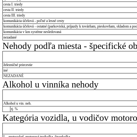
cesta I. triedy
cesta II. triedy
cesta III. triedy
komunikácia účelová - poľné a lesné cesty
komunikácia účelová - ostatné (parkoviská, príjazdy k továrňam, pieskovňam, skladom a pod
komunikácia v km systéme nesledovaná
nezadané
Nehody podľa miesta - špecifické ob
železničné priecestie
iné
NEZADANÉ
Alkohol u vinníka nehody
Alkohol u vin. neh.
tj. %
Kategória vozidla, u vodičov motor
L - motocykel, motorová trojkolka, štvorkolka