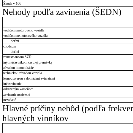
Škoda v 10€
Nehody podľa zavinenia (ŠEDN)
vodičom motorového vozidla
vodičom nemotorového vozidla
deťmi
chodcom
deťmi
zamestnancom SŽD
iným účastníkom cestnej premávky
závadou komunikácie
technickou závadou vozidla
lesnou zverou a domácimi zvieratami
iné zavinenie
odrazeným kameňom
zavinenie nezistené
nezadané
Hlavné príčiny nehôd (podľa frekve
hlavných vinníkov