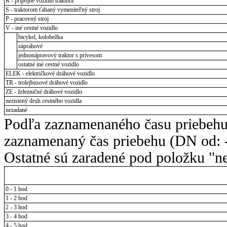
R - prípojné vozidlo traktora
S - traktorom ťahaný vymeniteľný stroj
P - pracovný stroj
V - iné cestné vozidlo
bicykel, kolobežka
záprahové
jednonápravový traktor s prívesom
ostatné iné cestné vozidlo
ELEK - električkové dráhové vozidlo
TR - trolejbusové dráhové vozidlo
ZE - železničné dráhové vozidlo
nezistený druh cestného vozidla
nezadané
Podľa zaznamenaného času priebehu
zaznamenaný čas priebehu (DN od: -
Ostatné sú zaradené pod položku "ne
0 - 1 hod
1 - 2 hod
2 - 3 hod
3 - 4 hod
4 - 5 hod