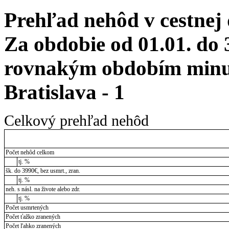
Prehľad nehôd v cestnej
Za obdobie od 01.01. do 
rovnakým obdobím minul
Bratislava - 1
Celkový prehľad nehôd
Počet nehôd celkom
tj. %
šk. do 3990€, bez usmrt., zran.
tj. %
neh. s násl. na živote alebo zdr.
tj. %
Počet usmrtených
Počet ťažko zranených
Počet ľahko zranených