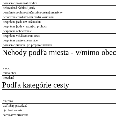
porušenie povinnosti vodiča
nedovolená rýchlosť jazdy
porušenie povinnosti účastníka cestnej premávky
nedodržanie vzdialenosti medzi vozidlami
nesprávna jazda cez križovatku
nesprávna jazda v jazdných pruhoch
nesprávne odbočovanie
nesprávne vchádzanie na cestu
nesprávne zastavenie a státie
porušenie pravidiel pri preprave nákladu
Nehody podľa miesta - v/mimo obec
v obci
mimo obec
nezadané
Podľa kategórie cesty
diaľnica
diaľničný privádzač
rýchlostná cesta
rýchlostný privádzač