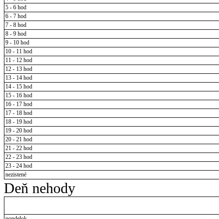
5 - 6 hod
6 - 7 hod
7 - 8 hod
8 - 9 hod
9 - 10 hod
10 - 11 hod
11 - 12 hod
12 - 13 hod
13 - 14 hod
14 - 15 hod
15 - 16 hod
16 - 17 hod
17 - 18 hod
18 - 19 hod
19 - 20 hod
20 - 21 hod
21 - 22 hod
22 - 23 hod
23 - 24 hod
nezistené
Deň nehody
pondelok