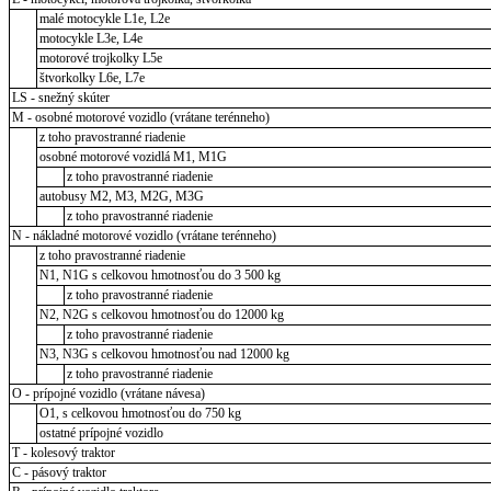
malé motocykle L1e, L2e
motocykle L3e, L4e
motorové trojkolky L5e
štvorkolky L6e, L7e
LS - snežný skúter
M - osobné motorové vozidlo (vrátane terénneho)
z toho pravostranné riadenie
osobné motorové vozidlá M1, M1G
z toho pravostranné riadenie
autobusy M2, M3, M2G, M3G
z toho pravostranné riadenie
N - nákladné motorové vozidlo (vrátane terénneho)
z toho pravostranné riadenie
N1, N1G s celkovou hmotnosťou do 3 500 kg
z toho pravostranné riadenie
N2, N2G s celkovou hmotnosťou do 12000 kg
z toho pravostranné riadenie
N3, N3G s celkovou hmotnosťou nad 12000 kg
z toho pravostranné riadenie
O - prípojné vozidlo (vrátane návesa)
O1, s celkovou hmotnosťou do 750 kg
ostatné prípojné vozidlo
T - kolesový traktor
C - pásový traktor