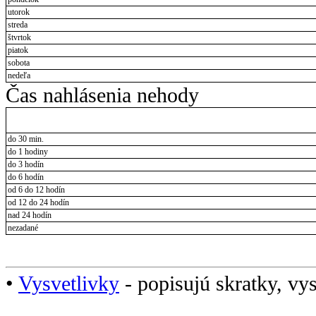
utorok
streda
štvrtok
piatok
sobota
nedeľa
Čas nahlásenia nehody
do 30 min.
do 1 hodiny
do 3 hodín
do 6 hodín
od 6 do 12 hodín
od 12 do 24 hodín
nad 24 hodín
nezadané
•
Vysvetlivky
- popisujú skratky, vys