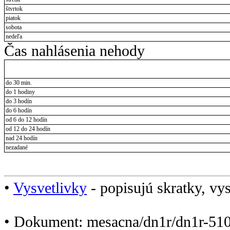
štvrtok
piatok
sobota
nedeľa
Čas nahlásenia nehody
do 30 min.
do 1 hodiny
do 3 hodín
do 6 hodín
od 6 do 12 hodín
od 12 do 24 hodín
nad 24 hodín
nezadané
•
Vysvetlivky
- popisujú skratky, vys
• Dokument: mesacna/dn1r/dn1r-510