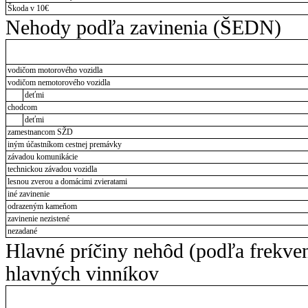
Škoda v 10€
Nehody podľa zavinenia (ŠEDN)
vodičom motorového vozidla
vodičom nemotorového vozidla
deťmi
chodcom
deťmi
zamestnancom SŽD
iným účastníkom cestnej premávky
závadou komunikácie
technickou závadou vozidla
lesnou zverou a domácimi zvieratami
iné zavinenie
odrazeným kameňom
zavinenie nezistené
nezadané
Hlavné príčiny nehôd (podľa frekve
hlavných vinníkov