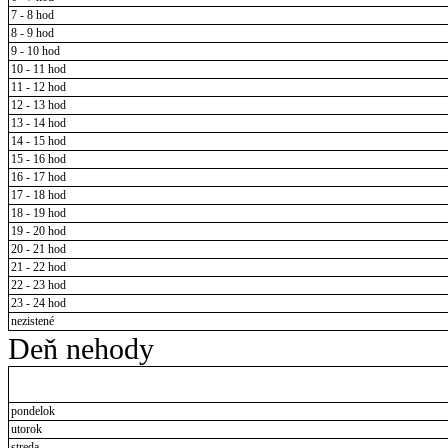
7 - 8 hod
8 - 9 hod
9 - 10 hod
10 - 11 hod
11 - 12 hod
12 - 13 hod
13 - 14 hod
14 - 15 hod
15 - 16 hod
16 - 17 hod
17 - 18 hod
18 - 19 hod
19 - 20 hod
20 - 21 hod
21 - 22 hod
22 - 23 hod
23 - 24 hod
nezistené
Deň nehody
pondelok
utorok
streda