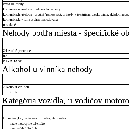
cesta III. triedy
komunikácia účelová - poľné a lesné cesty
komunikácia účelová - ostatné (parkoviská, príjazdy k továrňam, pieskovňam, skladom a pod
komunikácia v km systéme nesledovaná
nezadané
Nehody podľa miesta - špecifické ob
železničné priecestie
iné
NEZADANÉ
Alkohol u vinníka nehody
Alkohol u vin. neh.
tj. %
Kategória vozidla, u vodičov motor
L - motocykel, motorová trojkolka, štvorkolka
malé motocykle L1e, L2e
motocykle L3e, L4e