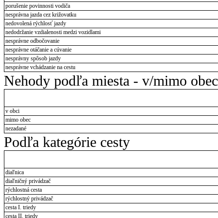
porušenie povinnosti vodiča
nesprávna jazda cez križovatku
nedovolená rýchlosť jazdy
nedodržanie vzdialenosti medzi vozidlami
nesprávne odbočovanie
nesprávne otáčanie a cúvanie
nesprávny spôsob jazdy
nesprávne vchádzanie na cestu
Nehody podľa miesta - v/mimo obec
v obci
mimo obec
nezadané
Podľa kategórie cesty
diaľnica
diaľničný privádzač
rýchlostná cesta
rýchlostný privádzač
cesta I. triedy
cesta II. triedy