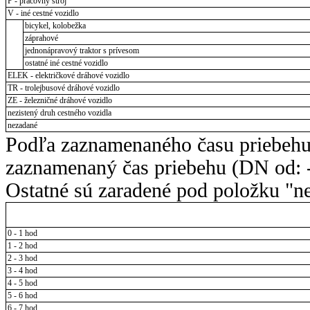
P - pracovný stroj
V - iné cestné vozidlo
bicykel, kolobežka
záprahové
jednonápravový traktor s prívesom
ostatné iné cestné vozidlo
ELEK - električkové dráhové vozidlo
TR - trolejbusové dráhové vozidlo
ZE - železničné dráhové vozidlo
nezistený druh cestného vozidla
nezadané
Podľa zaznamenaného času priebehu
zaznamenaný čas priebehu (DN od: -
Ostatné sú zaradené pod položku "ne
0 - 1 hod
1 - 2 hod
2 - 3 hod
3 - 4 hod
4 - 5 hod
5 - 6 hod
6 - 7 hod