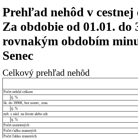
Prehľad nehôd v cestnej
Za obdobie od 01.01. do 
rovnakým obdobím minul
Senec
Celkový prehľad nehôd
Počet nehôd celkom
tj. %
šk. do 3990€, bez usmrt., zran.
tj. %
neh. s násl. na živote alebo zdr.
tj. %
Počet usmrtených
Počet ťažko zranených
Počet ľahko zranených