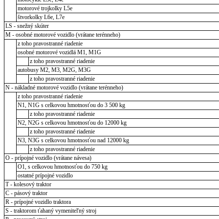
motorové trojkolky L5e
štvorkolky L6e, L7e
LS - snežný skúter
M - osobné motorové vozidlo (vrátane terénneho)
z toho pravostranné riadenie
osobné motorové vozidlá M1, M1G
z toho pravostranné riadenie
autobusy M2, M3, M2G, M3G
z toho pravostranné riadenie
N - nákladné motorové vozidlo (vrátane terénneho)
z toho pravostranné riadenie
N1, N1G s celkovou hmotnosťou do 3 500 kg
z toho pravostranné riadenie
N2, N2G s celkovou hmotnosťou do 12000 kg
z toho pravostranné riadenie
N3, N3G s celkovou hmotnosťou nad 12000 kg
z toho pravostranné riadenie
O - prípojné vozidlo (vrátane návesa)
O1, s celkovou hmotnosťou do 750 kg
ostatné prípojné vozidlo
T - kolesový traktor
C - pásový traktor
R - prípojné vozidlo traktora
S - traktorom ťahaný vymeniteľný stroj