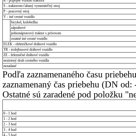
R - prípojné vozidlo traktora
S - traktorom ťahaný vymeniteľný stroj
P - pracovný stroj
V - iné cestné vozidlo
bicykel, kolobežka
záprahové
jednonápravový traktor s prívesom
ostatné iné cestné vozidlo
ELEK - električkové dráhové vozidlo
TR - trolejbusové dráhové vozidlo
ZE - železničné dráhové vozidlo
nezistený druh cestného vozidla
nezadané
Podľa zaznamenaného času priebehu
zaznamenaný čas priebehu (DN od: -
Ostatné sú zaradené pod položku "ne
0 - 1 hod
1 - 2 hod
2 - 3 hod
3 - 4 hod
4 - 5 hod