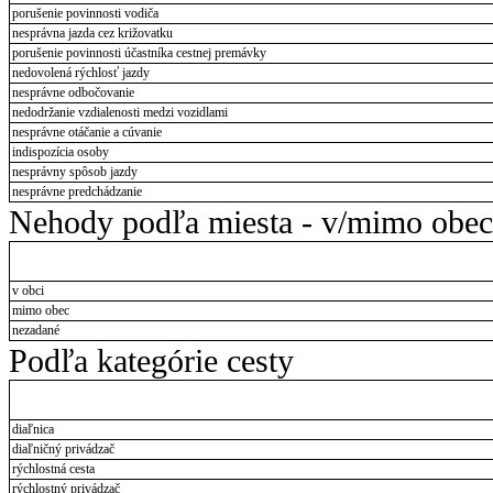
porušenie povinnosti vodiča
nesprávna jazda cez križovatku
porušenie povinnosti účastníka cestnej premávky
nedovolená rýchlosť jazdy
nesprávne odbočovanie
nedodržanie vzdialenosti medzi vozidlami
nesprávne otáčanie a cúvanie
indispozícia osoby
nesprávny spôsob jazdy
nesprávne predchádzanie
Nehody podľa miesta - v/mimo obec
v obci
mimo obec
nezadané
Podľa kategórie cesty
diaľnica
diaľničný privádzač
rýchlostná cesta
rýchlostný privádzač