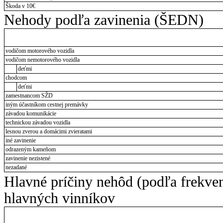
Škoda v 10€
Nehody podľa zavinenia (ŠEDN)
vodičom motorového vozidla
vodičom nemotorového vozidla
deťmi
chodcom
deťmi
zamestnancom SŽD
iným účastníkom cestnej premávky
závadou komunikácie
technickou závadou vozidla
lesnou zverou a domácimi zvieratami
iné zavinenie
odrazeným kameňom
zavinenie nezistené
nezadané
Hlavné príčiny nehôd (podľa frekve
hlavných vinníkov