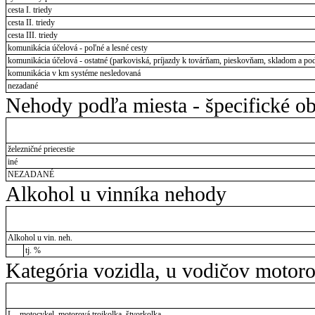
cesta I. triedy
cesta II. triedy
cesta III. triedy
komunikácia účelová - poľné a lesné cesty
komunikácia účelová - ostatné (parkoviská, príjazdy k továrňam, pieskovňam, skladom a pod
komunikácia v km systéme nesledovaná
nezadané
Nehody podľa miesta - špecifické ob
železničné priecestie
iné
NEZADANÉ
Alkohol u vinníka nehody
Alkohol u vin. neh.
tj. %
Kategória vozidla, u vodičov motor
L - motocykel, motorová trojkolka, štvorkolka