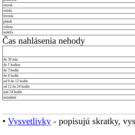
utorok
streda
štvrtok
piatok
sobota
nedeľa
Čas nahlásenia nehody
do 30 min.
do 1 hodiny
do 3 hodín
do 6 hodín
od 6 do 12 hodín
od 12 do 24 hodín
nad 24 hodín
nezadané
•
Vysvetlivky
- popisujú skratky, vys