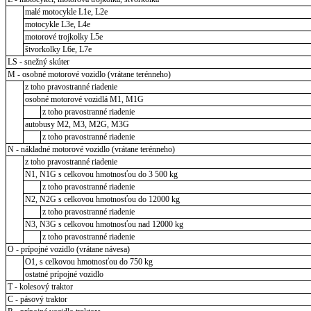
malé motocykle L1e, L2e
motocykle L3e, L4e
motorové trojkolky L5e
štvorkolky L6e, L7e
LS - snežný skúter
M - osobné motorové vozidlo (vrátane terénneho)
z toho pravostranné riadenie
osobné motorové vozidlá M1, M1G
z toho pravostranné riadenie
autobusy M2, M3, M2G, M3G
z toho pravostranné riadenie
N - nákladné motorové vozidlo (vrátane terénneho)
z toho pravostranné riadenie
N1, N1G s celkovou hmotnosťou do 3 500 kg
z toho pravostranné riadenie
N2, N2G s celkovou hmotnosťou do 12000 kg
z toho pravostranné riadenie
N3, N3G s celkovou hmotnosťou nad 12000 kg
z toho pravostranné riadenie
O - prípojné vozidlo (vrátane návesa)
O1, s celkovou hmotnosťou do 750 kg
ostatné prípojné vozidlo
T - kolesový traktor
C - pásový traktor