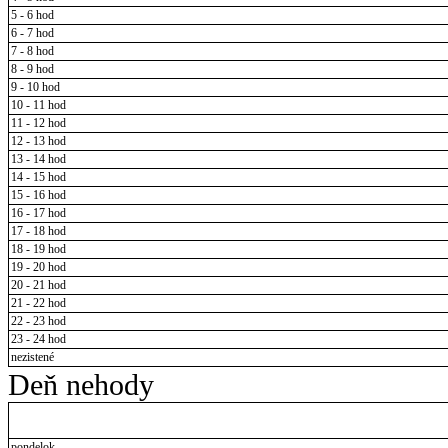
5 - 6 hod
6 - 7 hod
7 - 8 hod
8 - 9 hod
9 - 10 hod
10 - 11 hod
11 - 12 hod
12 - 13 hod
13 - 14 hod
14 - 15 hod
15 - 16 hod
16 - 17 hod
17 - 18 hod
18 - 19 hod
19 - 20 hod
20 - 21 hod
21 - 22 hod
22 - 23 hod
23 - 24 hod
nezistené
Deň nehody
pondelok