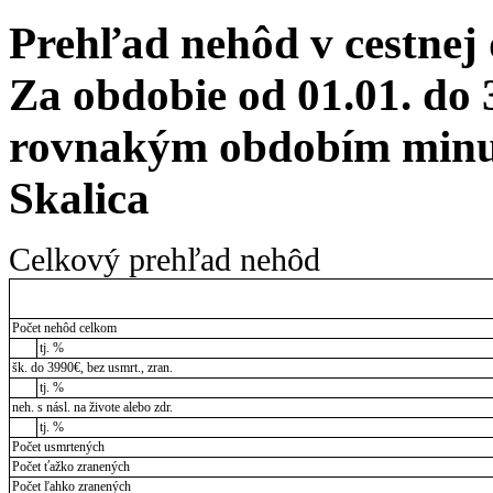
Prehľad nehôd v cestnej
Za obdobie od 01.01. do 
rovnakým obdobím minul
Skalica
Celkový prehľad nehôd
Počet nehôd celkom
tj. %
šk. do 3990€, bez usmrt., zran.
tj. %
neh. s násl. na živote alebo zdr.
tj. %
Počet usmrtených
Počet ťažko zranených
Počet ľahko zranených