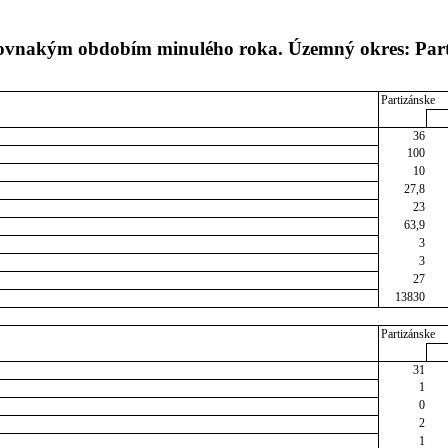
 rovnakým obdobím minulého roka. Územný okres: Par
Partizánske
36
100
10
27,8
23
63,9
3
3
27
13830
Partizánske
31
1
0
2
1