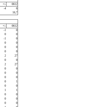
+/-
0612
-4
6
16,7
+/-
0612
-1
0
0
0
-1
0
0
0
0
0
0
0
2
27
0
0
2
27
0
0
0
0
0
0
0
1
0
0
1
1
0
0
0
0
0
0