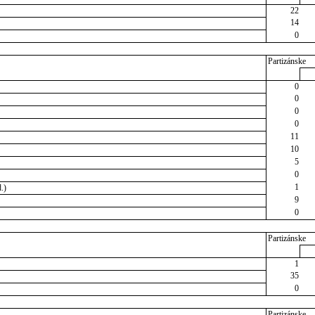
22
14
0
Partizánske
0
0
0
0
11
10
5
0
1
.)
9
0
Partizánske
1
35
0
Partizánske