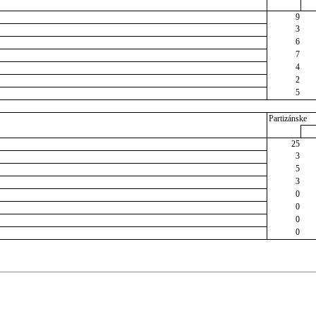
9
3
6
7
4
2
5
Partizánske
25
3
5
3
0
0
0
0