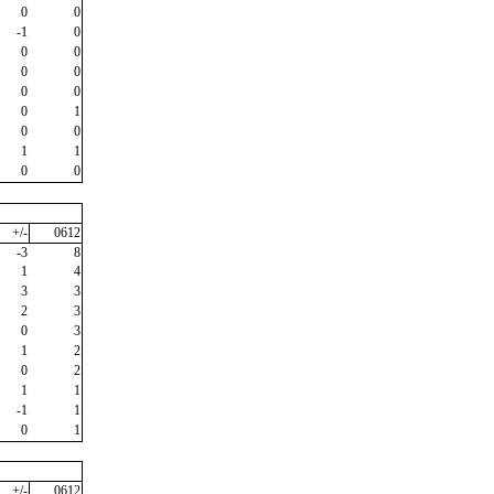
0
0
-1
0
0
0
0
0
0
0
0
1
0
0
1
1
0
0
+/-
0612
-3
8
1
4
3
3
2
3
0
3
1
2
0
2
1
1
-1
1
0
1
+/-
0612