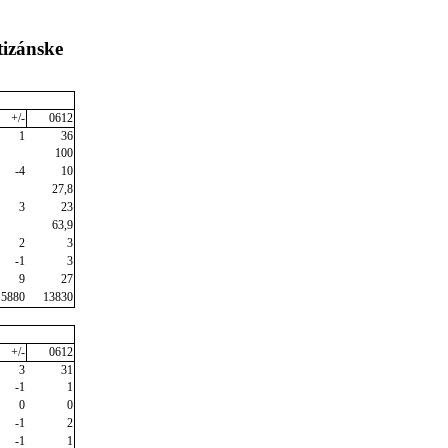
tizánske
+/-
0612
1
36
100
-4
10
27,8
3
23
63,9
2
3
-1
3
9
27
5880
13830
+/-
0612
3
31
-1
1
0
0
-1
2
-1
1