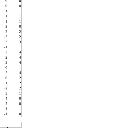
0
0
0
0
1
1
1
1
1
1
-3
0
2
2
-2
2
2
3
-1
1
3
4
2
4
3
4
0
1
2
4
0
2
1
2
-2
2
-3
1
-4
0
-2
0
1
1
-1
0