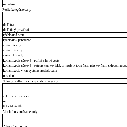
nezadané
Podľa kategórie cesty
diaľnica
diaľničný privádzač
rýchlostná cesta
rýchlostný privádzač
cesta I. triedy
cesta II. triedy
cesta III. triedy
komunikácia účelová - poľné a lesné cesty
komunikácia účelová - ostatné (parkoviská, príjazdy k továrňam, pieskovňam, skladom a pod
komunikácia v km systéme nesledovaná
nezadané
Nehody podľa miesta - špecifické objekty
železničné priecestie
iné
NEZADANÉ
Alkohol u vinníka nehody
Alkohol u vin. neh.