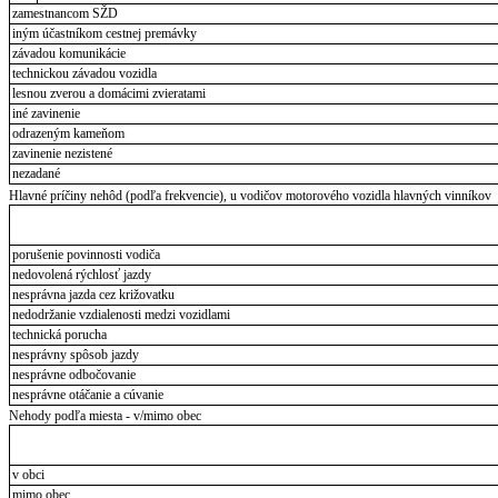
zamestnancom SŽD
iným účastníkom cestnej premávky
závadou komunikácie
technickou závadou vozidla
lesnou zverou a domácimi zvieratami
iné zavinenie
odrazeným kameňom
zavinenie nezistené
nezadané
Hlavné príčiny nehôd (podľa frekvencie), u vodičov motorového vozidla hlavných vinníkov
porušenie povinnosti vodiča
nedovolená rýchlosť jazdy
nesprávna jazda cez križovatku
nedodržanie vzdialenosti medzi vozidlami
technická porucha
nesprávny spôsob jazdy
nesprávne odbočovanie
nesprávne otáčanie a cúvanie
Nehody podľa miesta - v/mimo obec
v obci
mimo obec