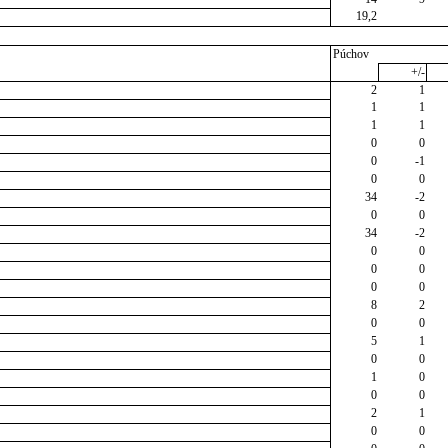
19,2
Púchov
+/-
2
1
1
1
1
1
0
0
0
-1
0
0
34
-2
0
0
34
-2
0
0
0
0
0
0
8
2
0
0
5
1
0
0
1
0
0
0
2
1
0
0