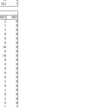
19,2
•
0921
0923
2
0
1
0
1
0
0
0
0
0
0
0
34
0
0
0
34
0
0
0
0
0
0
0
8
0
0
0
5
0
0
0
1
0
0
0
2
0
0
0