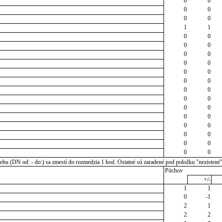
0
0
0
0
0
0
1
1
0
0
0
0
0
0
0
0
0
0
0
0
0
0
0
0
0
0
0
0
0
0
0
0
0
0
0
0
u (DN od: - do:) sa zmestí do rozmedzia 1 hod. Ostatné sú zaradené pod položku "nezistené
Púchov
+/-
1
1
0
-1
2
1
2
2