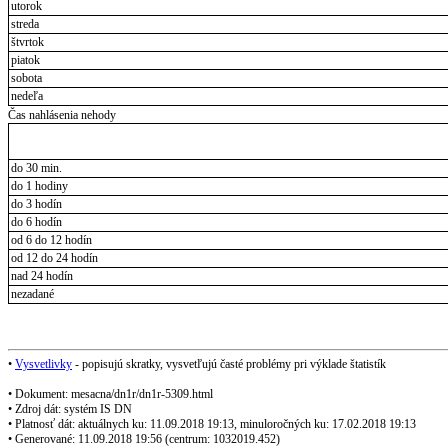
utorok
streda
štvrtok
piatok
sobota
nedeľa
Čas nahlásenia nehody
do 30 min.
do 1 hodiny
do 3 hodín
do 6 hodín
od 6 do 12 hodín
od 12 do 24 hodín
nad 24 hodín
nezadané
•
Vysvetlivky
- popisujú skratky, vysvetľujú časté problémy pri výklade štatistík
• Dokument: mesacna/dn1r/dn1r-5309.html
• Zdroj dát: systém IS DN
• Platnosť dát: aktuálnych ku: 11.09.2018 19:13, minuloročných ku: 17.02.2018 19:13
• Generované: 11.09.2018 19:56 (centrum: 1032019.452)