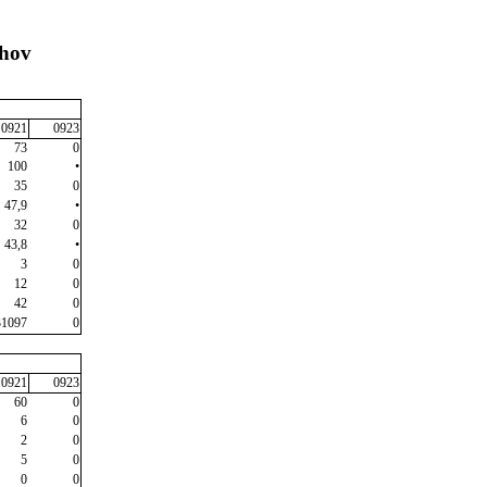
chov
0921
0923
73
0
100
•
35
0
47,9
•
32
0
43,8
•
3
0
12
0
42
0
31097
0
0921
0923
60
0
6
0
2
0
5
0
0
0