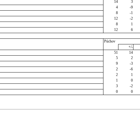
14
3
4
-9
8
-1
12
-2
8
1
12
6
Púchov
+/-
51
14
5
2
9
-3
2
-6
2
1
1
0
3
-2
0
0