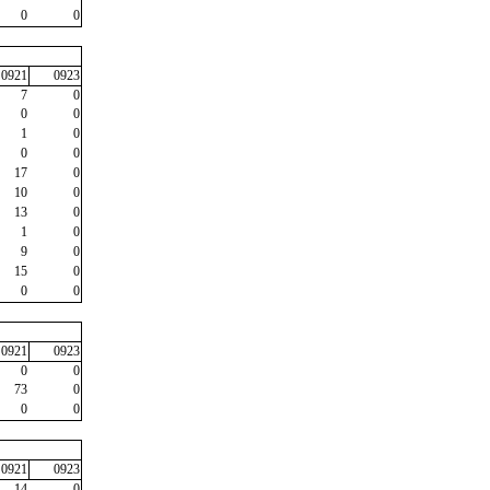
0
0
0921
0923
7
0
0
0
1
0
0
0
17
0
10
0
13
0
1
0
9
0
15
0
0
0
0921
0923
0
0
73
0
0
0
0921
0923
14
0