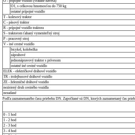
O - prípojné vozidlo (vrátane návesa)
O1, s celkovou hmotnosťou do 750 kg
ostatné prípojné vozidlo
T - kolesový traktor
C - pásový traktor
R - prípojné vozidlo traktora
S - traktorom ťahaný vymeniteľný stroj
P - pracovný stroj
V - iné cestné vozidlo
bicykel, kolobežka
záprahové
jednonápravový traktor s prívesom
ostatné iné cestné vozidlo
ELEK - električkové dráhové vozidlo
TR - trolejbusové dráhové vozidlo
ZE - železničné dráhové vozidlo
nezistený druh cestného vozidla
nezadané
Podľa zaznamenaného času priebehu DN. Započítané sú DN, ktorých zaznamenaný čas priebeh
0 - 1 hod
1 - 2 hod
2 - 3 hod
3 - 4 hod