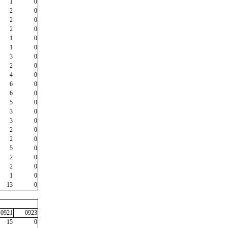
1
0
2
0
2
0
2
0
1
0
1
0
3
0
2
0
4
0
6
0
6
0
5
0
3
0
3
0
2
0
2
0
5
0
2
0
2
0
1
0
13
0
0921
0923
15
0