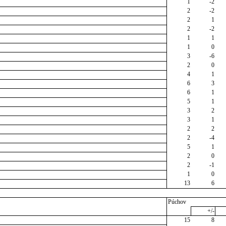
1
-2
2
-2
2
1
2
-2
1
1
1
0
3
-6
2
0
4
1
6
3
6
1
5
1
3
2
3
1
2
2
2
-4
5
1
2
0
2
-1
1
0
13
6
Púchov
+/-
15
8