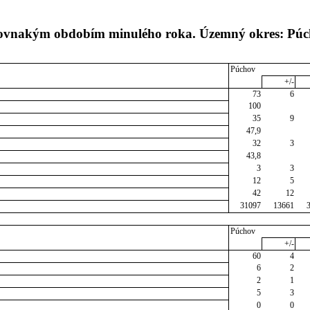
s rovnakým obdobím minulého roka. Územný okres: Pú
Púchov
+/-
73
6
100
35
9
47,9
32
3
43,8
3
3
12
5
42
12
31097
13661
Púchov
+/-
60
4
6
2
2
1
5
3
0
0