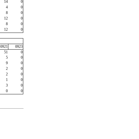
14
0
4
0
8
0
12
0
8
0
12
0
0921
0923
51
0
5
0
9
0
2
0
2
0
1
0
3
0
0
0