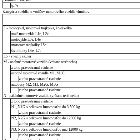
tj. %
Kategória vozidla, u vodičov motorového vozidla vinníkov
L - motocykel, motorová trojkolka, štvorkolka
malé motocykle L1e, L2e
motocykle L3e, L4e
motorové trojkolky L5e
štvorkolky L6e, L7e
LS - snežný skúter
M - osobné motorové vozidlo (vrátane terénneho)
z toho pravostranné riadenie
osobné motorové vozidlá M1, M1G
z toho pravostranné riadenie
autobusy M2, M3, M2G, M3G
z toho pravostranné riadenie
N - nákladné motorové vozidlo (vrátane terénneho)
z toho pravostranné riadenie
N1, N1G s celkovou hmotnosťou do 3 500 kg
z toho pravostranné riadenie
N2, N2G s celkovou hmotnosťou do 12000 kg
z toho pravostranné riadenie
N3, N3G s celkovou hmotnosťou nad 12000 kg
z toho pravostranné riadenie