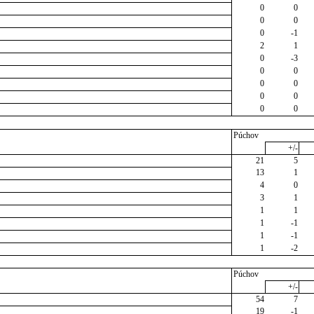
0
0
0
0
0
-1
2
1
0
-3
0
0
0
0
0
0
0
0
Púchov
+/-
21
5
13
1
4
0
3
1
1
1
1
-1
1
-1
1
-2
Púchov
+/-
54
7
19
-1