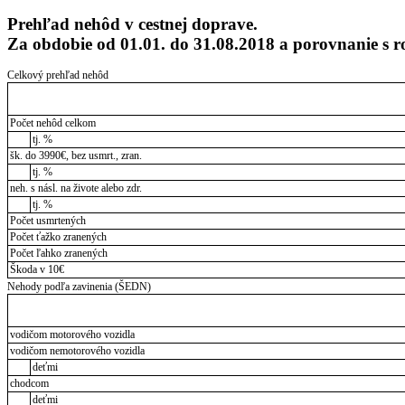
Prehľad nehôd v cestnej doprave.
Za obdobie od 01.01. do 31.08.2018 a porovnanie 
Celkový prehľad nehôd
Počet nehôd celkom
tj. %
šk. do 3990€, bez usmrt., zran.
tj. %
neh. s násl. na živote alebo zdr.
tj. %
Počet usmrtených
Počet ťažko zranených
Počet ľahko zranených
Škoda v 10€
Nehody podľa zavinenia (ŠEDN)
vodičom motorového vozidla
vodičom nemotorového vozidla
deťmi
chodcom
deťmi