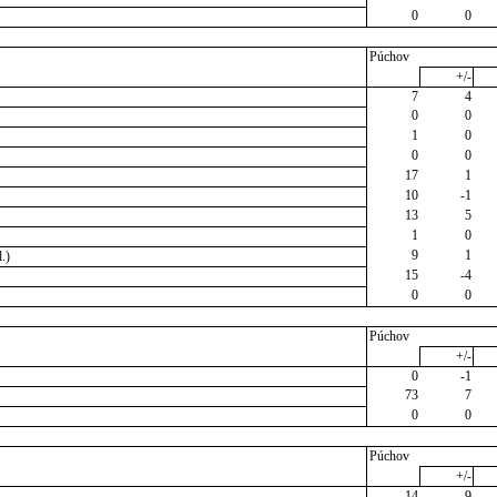
0
0
Púchov
+/-
7
4
0
0
1
0
0
0
17
1
10
-1
13
5
1
0
9
1
.)
15
-4
0
0
Púchov
+/-
0
-1
73
7
0
0
Púchov
+/-
14
9