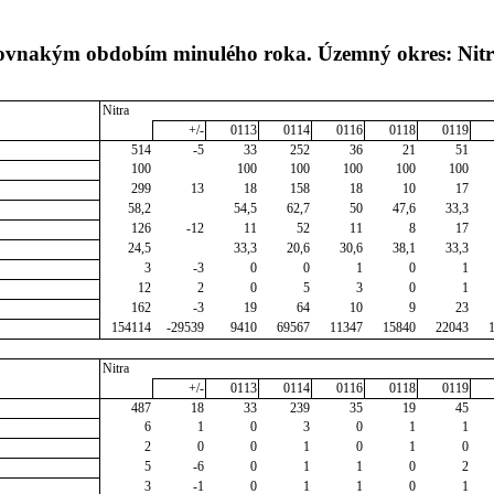
 rovnakým obdobím minulého roka. Územný okres: Nit
Nitra
+/-
0113
0114
0116
0118
0119
514
-5
33
252
36
21
51
100
100
100
100
100
100
299
13
18
158
18
10
17
58,2
54,5
62,7
50
47,6
33,3
126
-12
11
52
11
8
17
24,5
33,3
20,6
30,6
38,1
33,3
3
-3
0
0
1
0
1
12
2
0
5
3
0
1
162
-3
19
64
10
9
23
154114
-29539
9410
69567
11347
15840
22043
Nitra
+/-
0113
0114
0116
0118
0119
487
18
33
239
35
19
45
6
1
0
3
0
1
1
2
0
0
1
0
1
0
5
-6
0
1
1
0
2
3
-1
0
1
1
0
1