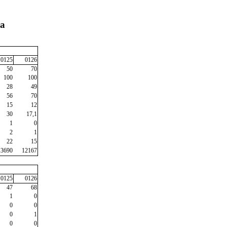
ra
0125
0126
50
70
100
100
28
49
56
70
15
12
30
17,1
1
0
2
1
22
15
13690
12167
0125
0126
47
68
1
0
0
0
0
1
0
0