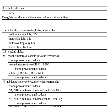
Alkohol u vin. neh.
tj. %
Kategória vozidla, u vodičov motorového vozidla vinníkov
L - motocykel, motorová trojkolka, štvorkolka
malé motocykle L1e, L2e
motocykle L3e, L4e
motorové trojkolky L5e
štvorkolky L6e, L7e
LS - snežný skúter
M - osobné motorové vozidlo (vrátane terénneho)
z toho pravostranné riadenie
osobné motorové vozidlá M1, M1G
z toho pravostranné riadenie
autobusy M2, M3, M2G, M3G
z toho pravostranné riadenie
N - nákladné motorové vozidlo (vrátane terénneho)
z toho pravostranné riadenie
N1, N1G s celkovou hmotnosťou do 3 500 kg
z toho pravostranné riadenie
N2, N2G s celkovou hmotnosťou do 12000 kg
z toho pravostranné riadenie