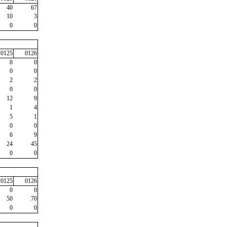
40
67
10
3
0
0
0125
0126
0
0
0
0
2
2
0
0
12
9
1
4
5
1
0
0
6
9
24
45
0
0
0125
0126
0
0
50
70
0
0