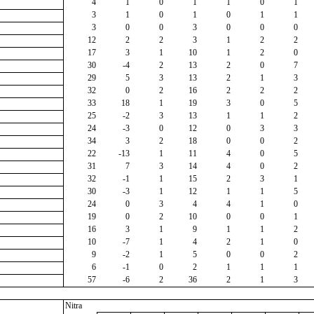
4
1
0
1
1
0
1
3
1
0
1
0
1
1
3
0
0
3
0
0
0
12
2
2
3
1
2
2
17
3
1
10
1
2
0
30
-4
2
13
2
0
7
29
5
3
13
2
1
3
32
0
2
16
2
2
2
33
18
1
19
3
0
5
25
-2
3
13
1
1
2
24
-3
0
12
0
3
3
34
3
2
18
0
0
2
22
-13
1
11
4
0
5
31
7
3
14
4
0
2
32
-1
1
15
2
3
1
30
-3
1
12
1
1
5
24
0
3
4
4
1
0
19
0
2
10
0
0
1
16
3
1
9
1
1
2
10
-7
1
4
2
1
0
9
-2
1
5
0
0
2
6
-1
0
2
1
1
1
57
-6
2
36
2
1
3
Nitra