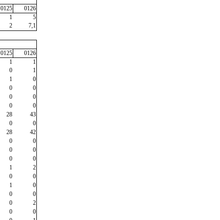
0125
0126
1
5
2
7,1
0125
0126
1
1
0
1
1
0
0
0
0
0
0
0
28
43
0
0
28
42
0
0
0
0
0
0
1
2
0
0
1
0
0
0
0
2
0
0