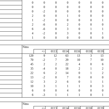
0
0
0
0
0
0
0
0
0
0
0
0
0
0
0
-2
0
0
0
0
0
2
0
0
1
0
0
0
1
-2
0
0
0
0
1
2
-6
0
2
0
0
0
6
-6
0
3
0
1
1
4
-2
0
3
0
0
1
1
0
0
0
0
0
0
Nitra
+/-
0113
0114
0116
0118
0119
129
9
12
63
13
3
13
70
-2
7
29
10
7
10
45
2
2
22
4
0
6
35
-4
0
18
2
1
2
22
6
2
14
0
1
2
13
-2
0
7
0
0
0
12
3
2
6
0
1
1
10
3
1
1
1
0
3
6
0
0
4
0
0
0
6
-3
1
1
1
0
1
Nitra
+/-
0113
0114
0116
0118
0119