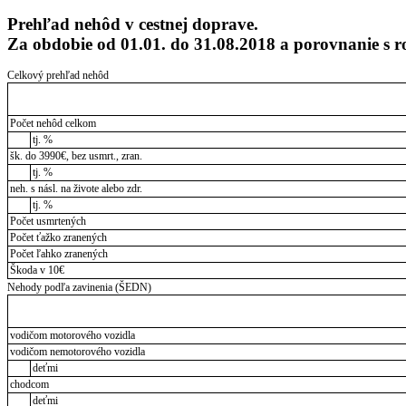
Prehľad nehôd v cestnej doprave.
Za obdobie od 01.01. do 31.08.2018 a porovnanie s
Celkový prehľad nehôd
Počet nehôd celkom
tj. %
šk. do 3990€, bez usmrt., zran.
tj. %
neh. s násl. na živote alebo zdr.
tj. %
Počet usmrtených
Počet ťažko zranených
Počet ľahko zranených
Škoda v 10€
Nehody podľa zavinenia (ŠEDN)
vodičom motorového vozidla
vodičom nemotorového vozidla
deťmi
chodcom
deťmi