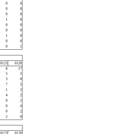
0
0
0
0
0
0
1
0
0
0
0
0
1
0
0
0
0
1
0125
0126
8
17
5
2
3
8
7
5
1
2
4
2
0
2
0
4
0
2
2
0
0125
0126