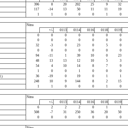
396
8
20
202
25
9
32
117
-14
13
50
11
11
19
1
1
0
0
0
1
0
Nitra
+/-
0113
0114
0116
0118
0119
0
0
0
0
0
0
0
0
0
0
0
0
0
0
32
-3
0
23
0
5
0
0
0
0
0
0
0
0
94
-11
1
39
10
0
23
48
13
13
12
10
5
3
54
4
10
14
8
7
9
1
0
0
1
0
0
0
36
-19
0
19
0
1
1
.)
248
10
9
144
8
2
15
1
1
0
0
0
1
0
Nitra
+/-
0113
0114
0116
0118
0119
6
2
2
2
0
1
1
508
-7
31
250
36
20
50
0
0
0
0
0
0
0
Nitra