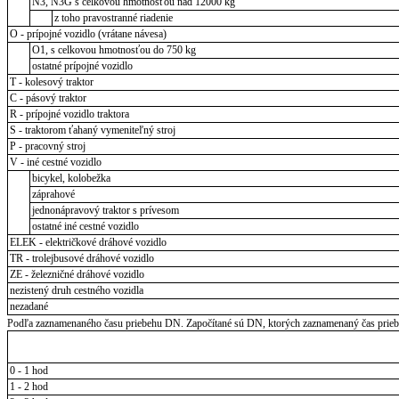
N3, N3G s celkovou hmotnosťou nad 12000 kg
z toho pravostranné riadenie
O - prípojné vozidlo (vrátane návesa)
O1, s celkovou hmotnosťou do 750 kg
ostatné prípojné vozidlo
T - kolesový traktor
C - pásový traktor
R - prípojné vozidlo traktora
S - traktorom ťahaný vymeniteľný stroj
P - pracovný stroj
V - iné cestné vozidlo
bicykel, kolobežka
záprahové
jednonápravový traktor s prívesom
ostatné iné cestné vozidlo
ELEK - električkové dráhové vozidlo
TR - trolejbusové dráhové vozidlo
ZE - železničné dráhové vozidlo
nezistený druh cestného vozidla
nezadané
Podľa zaznamenaného času priebehu DN. Započítané sú DN, ktorých zaznamenaný čas priebeh
0 - 1 hod
1 - 2 hod