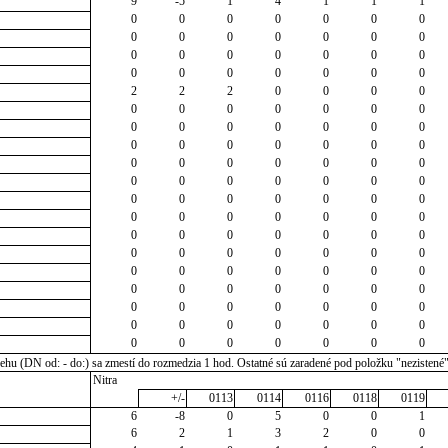
9
-5
1
4
1
1
1
0
0
0
0
0
0
0
0
0
0
0
0
0
0
0
0
0
0
0
0
0
0
0
0
0
0
0
0
2
2
2
0
0
0
0
0
0
0
0
0
0
0
0
0
0
0
0
0
0
0
0
0
0
0
0
0
0
0
0
0
0
0
0
0
0
0
0
0
0
0
0
0
0
0
0
0
0
0
0
0
0
0
0
0
0
0
0
0
0
0
0
0
0
0
0
0
0
0
0
0
0
0
0
0
0
0
0
0
0
0
0
0
0
0
0
0
0
0
0
0
0
0
0
0
0
0
0
0
0
0
0
0
0
u (DN od: - do:) sa zmestí do rozmedzia 1 hod. Ostatné sú zaradené pod položku "nezistené
Nitra
+/-
0113
0114
0116
0118
0119
6
-8
0
5
0
0
1
6
2
1
3
2
0
0