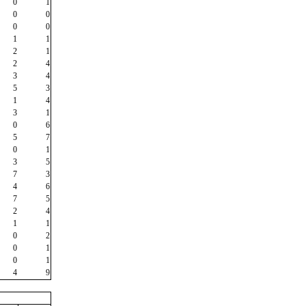
0
1
0
0
0
0
1
1
2
1
2
4
3
4
5
3
1
4
3
1
0
6
5
7
0
1
3
5
7
3
4
6
7
5
2
4
1
1
0
2
0
1
0
1
4
9