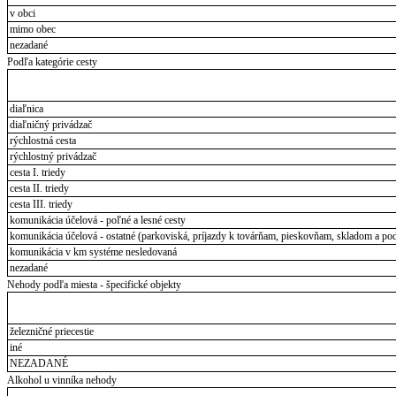
v obci
mimo obec
nezadané
Podľa kategórie cesty
diaľnica
diaľničný privádzač
rýchlostná cesta
rýchlostný privádzač
cesta I. triedy
cesta II. triedy
cesta III. triedy
komunikácia účelová - poľné a lesné cesty
komunikácia účelová - ostatné (parkoviská, príjazdy k továrňam, pieskovňam, skladom a pod
komunikácia v km systéme nesledovaná
nezadané
Nehody podľa miesta - špecifické objekty
železničné priecestie
iné
NEZADANÉ
Alkohol u vinníka nehody