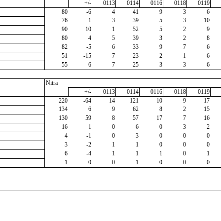
+/-
0113
0114
0116
0118
0119
80
-6
4
41
9
3
6
76
1
3
39
5
3
10
90
10
1
52
5
2
9
80
4
5
39
3
2
8
82
-5
6
33
9
7
6
51
-15
7
23
2
1
6
55
6
7
25
3
3
6
Nitra
+/-
0113
0114
0116
0118
0119
220
-64
14
121
10
9
17
134
6
9
62
8
2
15
130
59
8
57
17
7
16
16
1
0
6
0
3
2
4
-1
0
3
0
0
0
3
-2
1
1
0
0
0
6
-4
1
1
1
0
1
1
0
0
1
0
0
0