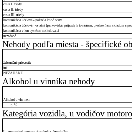
cesta I. triedy
cesta II. triedy
cesta III. triedy
komunikácia účelová - poľné a lesné cesty
komunikácia účelová - ostatné (parkoviská, príjazdy k továrňam, pieskovňam, skladom a pod
komunikácia v km systéme nesledovaná
nezadané
Nehody podľa miesta - špecifické ob
železničné priecestie
iné
NEZADANÉ
Alkohol u vinníka nehody
Alkohol u vin. neh.
tj. %
Kategória vozidla, u vodičov motor
L - motocykel, motorová trojkolka, štvorkolka