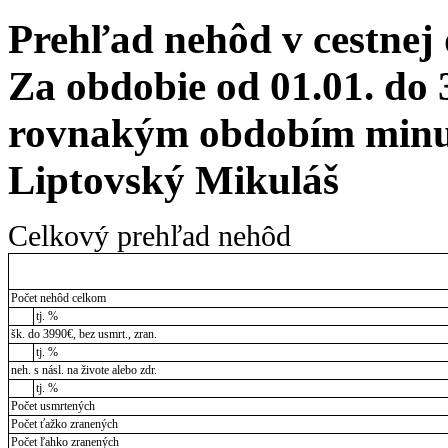
Prehľad nehôd v cestnej
Za obdobie od 01.01. do 
rovnakým obdobím minul
Liptovský Mikuláš
Celkový prehľad nehôd
Počet nehôd celkom
tj. %
šk. do 3990€, bez usmrt., zran.
tj. %
neh. s násl. na živote alebo zdr.
tj. %
Počet usmrtených
Počet ťažko zranených
Počet ľahko zranených