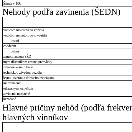
Škoda v 10€
Nehody podľa zavinenia (ŠEDN)
vodičom motorového vozidla
vodičom nemotorového vozidla
deťmi
chodcom
deťmi
zamestnancom SŽD
iným účastníkom cestnej premávky
závadou komunikácie
technickou závadou vozidla
lesnou zverou a domácimi zvieratami
iné zavinenie
odrazeným kameňom
zavinenie nezistené
nezadané
Hlavné príčiny nehôd (podľa frekve
hlavných vinníkov