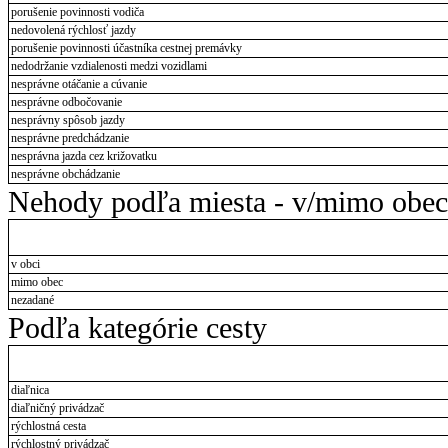
porušenie povinnosti vodiča
nedovolená rýchlosť jazdy
porušenie povinnosti účastníka cestnej premávky
nedodržanie vzdialenosti medzi vozidlami
nesprávne otáčanie a cúvanie
nesprávne odbočovanie
nesprávny spôsob jazdy
nesprávne predchádzanie
nesprávna jazda cez križovatku
nesprávne obchádzanie
Nehody podľa miesta - v/mimo obec
v obci
mimo obec
nezadané
Podľa kategórie cesty
diaľnica
diaľničný privádzač
rýchlostná cesta
rýchlostný privádzač