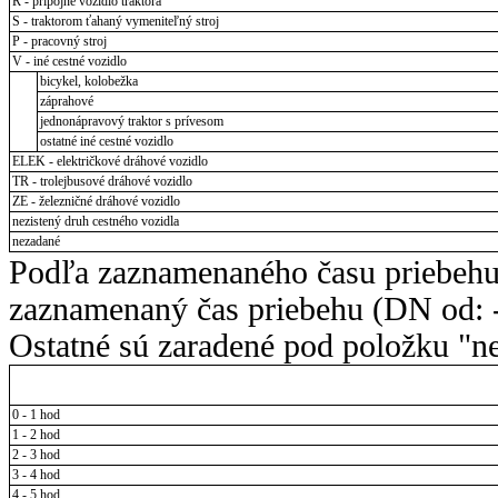
R - prípojné vozidlo traktora
S - traktorom ťahaný vymeniteľný stroj
P - pracovný stroj
V - iné cestné vozidlo
bicykel, kolobežka
záprahové
jednonápravový traktor s prívesom
ostatné iné cestné vozidlo
ELEK - električkové dráhové vozidlo
TR - trolejbusové dráhové vozidlo
ZE - železničné dráhové vozidlo
nezistený druh cestného vozidla
nezadané
Podľa zaznamenaného času priebehu
zaznamenaný čas priebehu (DN od: -
Ostatné sú zaradené pod položku "ne
0 - 1 hod
1 - 2 hod
2 - 3 hod
3 - 4 hod
4 - 5 hod