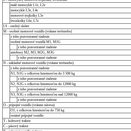
malé motocykle L1e, L2e
motocykle L3e, L4e
motorové trojkolky L5e
štvorkolky L6e, L7e
LS - snežný skúter
M - osobné motorové vozidlo (vrátane terénneho)
z toho pravostranné riadenie
osobné motorové vozidlá M1, M1G
z toho pravostranné riadenie
autobusy M2, M3, M2G, M3G
z toho pravostranné riadenie
N - nákladné motorové vozidlo (vrátane terénneho)
z toho pravostranné riadenie
N1, N1G s celkovou hmotnosťou do 3 500 kg
z toho pravostranné riadenie
N2, N2G s celkovou hmotnosťou do 12000 kg
z toho pravostranné riadenie
N3, N3G s celkovou hmotnosťou nad 12000 kg
z toho pravostranné riadenie
O - prípojné vozidlo (vrátane návesa)
O1, s celkovou hmotnosťou do 750 kg
ostatné prípojné vozidlo
T - kolesový traktor
C - pásový traktor