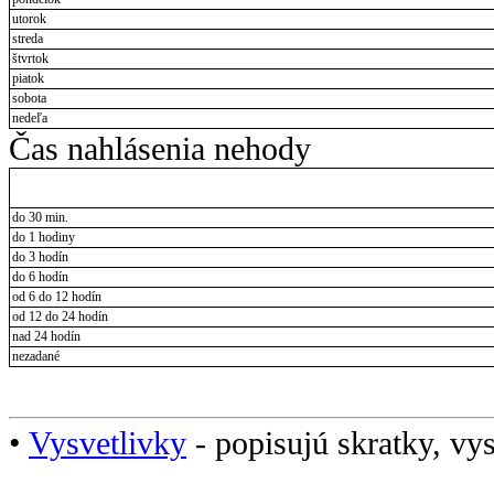
utorok
streda
štvrtok
piatok
sobota
nedeľa
Čas nahlásenia nehody
do 30 min.
do 1 hodiny
do 3 hodín
do 6 hodín
od 6 do 12 hodín
od 12 do 24 hodín
nad 24 hodín
nezadané
•
Vysvetlivky
- popisujú skratky, vys