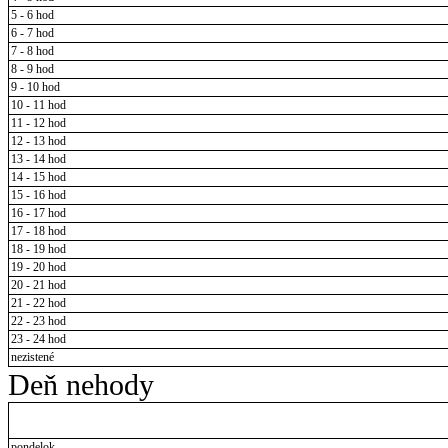
5 - 6 hod
6 - 7 hod
7 - 8 hod
8 - 9 hod
9 - 10 hod
10 - 11 hod
11 - 12 hod
12 - 13 hod
13 - 14 hod
14 - 15 hod
15 - 16 hod
16 - 17 hod
17 - 18 hod
18 - 19 hod
19 - 20 hod
20 - 21 hod
21 - 22 hod
22 - 23 hod
23 - 24 hod
nezistené
Deň nehody
pondelok