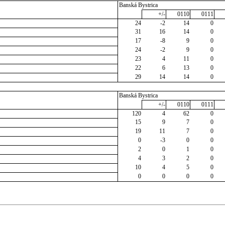
Banská Bystrica
+/-
0110
0111
24
-2
14
0
31
16
14
0
17
-8
9
0
24
-2
9
0
23
4
11
0
22
6
13
0
29
14
14
0
Banská Bystrica
+/-
0110
0111
120
4
62
0
15
9
7
0
19
11
7
0
0
-3
0
0
2
0
1
0
4
3
2
0
10
4
5
0
0
0
0
0