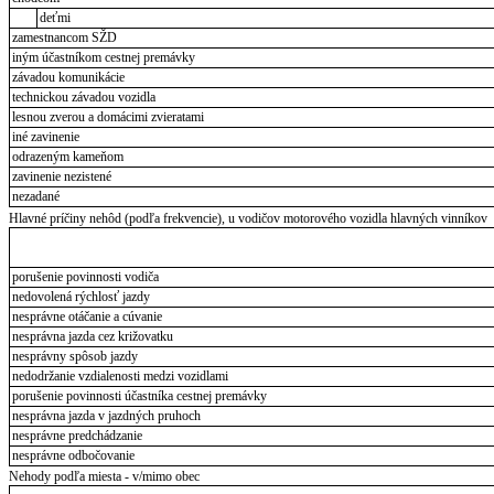
deťmi
zamestnancom SŽD
iným účastníkom cestnej premávky
závadou komunikácie
technickou závadou vozidla
lesnou zverou a domácimi zvieratami
iné zavinenie
odrazeným kameňom
zavinenie nezistené
nezadané
Hlavné príčiny nehôd (podľa frekvencie), u vodičov motorového vozidla hlavných vinníkov
porušenie povinnosti vodiča
nedovolená rýchlosť jazdy
nesprávne otáčanie a cúvanie
nesprávna jazda cez križovatku
nesprávny spôsob jazdy
nedodržanie vzdialenosti medzi vozidlami
porušenie povinnosti účastníka cestnej premávky
nesprávna jazda v jazdných pruhoch
nesprávne predchádzanie
nesprávne odbočovanie
Nehody podľa miesta - v/mimo obec