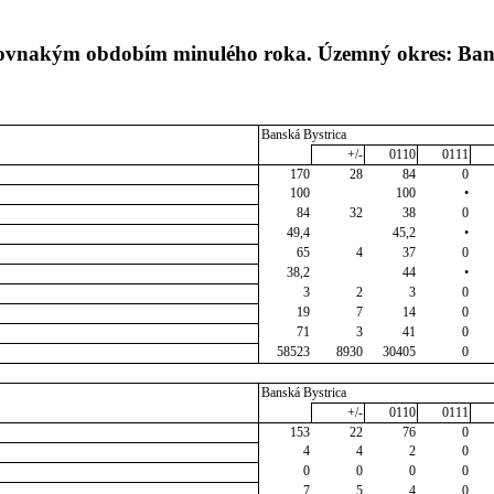
s rovnakým obdobím minulého roka. Územný okres: Ba
Banská Bystrica
+/-
0110
0111
170
28
84
0
100
100
•
84
32
38
0
49,4
45,2
•
65
4
37
0
38,2
44
•
3
2
3
0
19
7
14
0
71
3
41
0
58523
8930
30405
0
Banská Bystrica
+/-
0110
0111
153
22
76
0
4
4
2
0
0
0
0
0
7
5
4
0