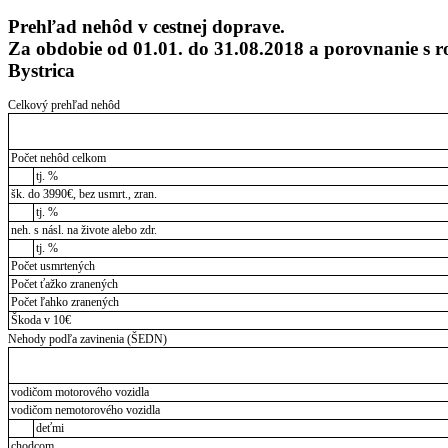
Prehľad nehôd v cestnej doprave.
Za obdobie od 01.01. do 31.08.2018 a porovnanie 
Bystrica
Celkový prehľad nehôd
Počet nehôd celkom
tj. %
šk. do 3990€, bez usmrt., zran.
tj. %
neh. s násl. na živote alebo zdr.
tj. %
Počet usmrtených
Počet ťažko zranených
Počet ľahko zranených
Škoda v 10€
Nehody podľa zavinenia (ŠEDN)
vodičom motorového vozidla
vodičom nemotorového vozidla
deťmi
chodcom