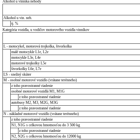
Alkohol u vinníka nehody
Alkohol u vin. neh.
tj. %
Kategória vozidla, u vodičov motorového vozidla vinníkov
L - motocykel, motorová trojkolka, štvorkolka
malé motocykle L1e, L2e
motocykle L3e, L4e
motorové trojkolky L5e
štvorkolky L6e, L7e
LS - snežný skúter
M - osobné motorové vozidlo (vrátane terénneho)
z toho pravostranné riadenie
osobné motorové vozidlá M1, M1G
z toho pravostranné riadenie
autobusy M2, M3, M2G, M3G
z toho pravostranné riadenie
N - nákladné motorové vozidlo (vrátane terénneho)
z toho pravostranné riadenie
N1, N1G s celkovou hmotnosťou do 3 500 kg
z toho pravostranné riadenie
N2, N2G s celkovou hmotnosťou do 12000 kg