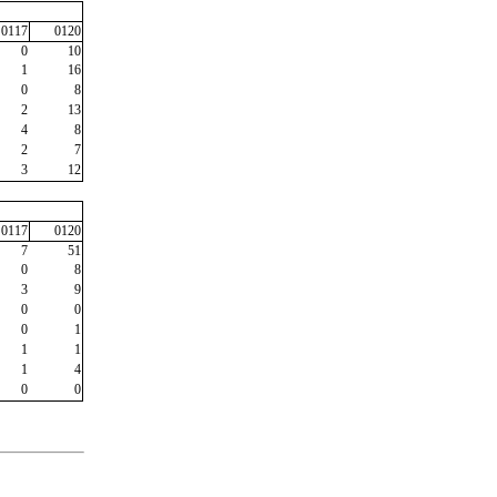
0117
0120
0
10
1
16
0
8
2
13
4
8
2
7
3
12
0117
0120
7
51
0
8
3
9
0
0
0
1
1
1
1
4
0
0