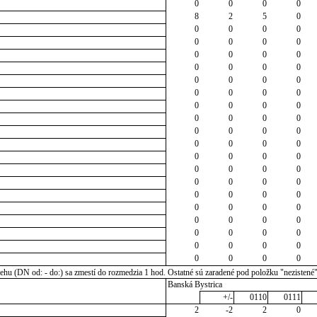
0
0
0
0
8
2
5
0
0
0
0
0
0
0
0
0
0
0
0
0
0
0
0
0
0
0
0
0
0
0
0
0
0
0
0
0
0
0
0
0
0
0
0
0
0
0
0
0
0
0
0
0
0
0
0
0
0
0
0
0
0
0
0
0
0
0
0
0
0
0
0
0
0
0
0
0
0
0
0
0
0
0
0
0
u (DN od: - do:) sa zmestí do rozmedzia 1 hod. Ostatné sú zaradené pod položku "nezistené
Banská Bystrica
+/-
0110
0111
2
-2
2
0