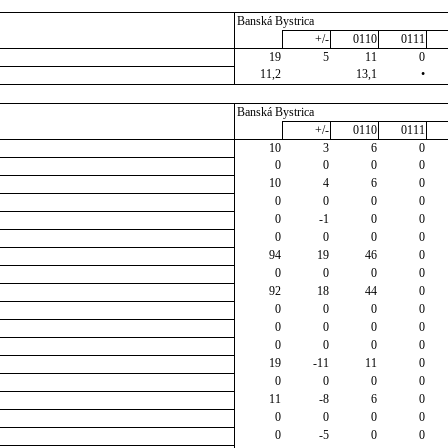
Banská Bystrica
+/-
0110
0111
19
5
11
0
11,2
13,1
•
Banská Bystrica
+/-
0110
0111
10
3
6
0
0
0
0
0
10
4
6
0
0
0
0
0
0
-1
0
0
0
0
0
0
94
19
46
0
0
0
0
0
92
18
44
0
0
0
0
0
0
0
0
0
0
0
0
0
19
-11
11
0
0
0
0
0
11
-8
6
0
0
0
0
0
0
-5
0
0