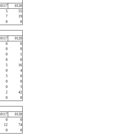
0117
0120
5
55
7
19
0
0
0117
0120
0
0
0
0
0
1
0
0
5
16
0
4
5
6
0
0
0
5
2
42
0
0
0117
0120
0
0
12
74
0
0