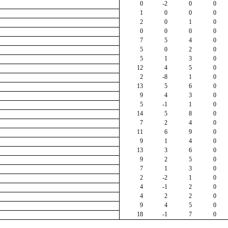
0
-2
0
0
1
0
0
0
2
0
1
0
0
0
0
0
7
5
4
0
5
0
2
0
5
1
3
0
12
4
5
0
2
-8
1
0
13
5
6
0
9
4
3
0
5
-1
1
0
14
5
8
0
7
2
4
0
11
6
9
0
9
1
4
0
13
3
6
0
9
2
5
0
7
1
3
0
2
-2
1
0
4
-1
2
0
4
2
2
0
9
4
5
0
18
-1
7
0