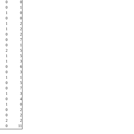
0
0
0
1
1
0
0
0
1
2
1
2
0
2
0
7
0
1
2
5
1
5
1
3
0
6
0
3
1
1
0
5
0
7
1
3
0
4
1
0
0
2
0
2
2
2
0
11