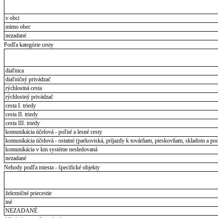
v obci
mimo obec
nezadané
Podľa kategórie cesty
diaľnica
diaľničný privádzač
rýchlostná cesta
rýchlostný privádzač
cesta I. triedy
cesta II. triedy
cesta III. triedy
komunikácia účelová - poľné a lesné cesty
komunikácia účelová - ostatné (parkoviská, príjazdy k továrňam, pieskovňam, skladom a pod
komunikácia v km systéme nesledovaná
nezadané
Nehody podľa miesta - špecifické objekty
železničné priecestie
iné
NEZADANÉ