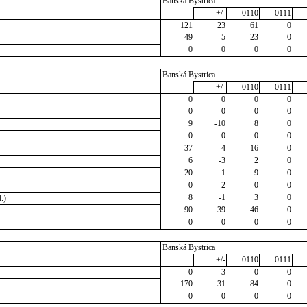
Banská Bystrica
+/-
0110
0111
121
23
61
0
49
5
23
0
0
0
0
0
Banská Bystrica
+/-
0110
0111
0
0
0
0
0
0
0
0
9
-10
8
0
0
0
0
0
37
4
16
0
6
-3
2
0
20
1
9
0
0
-2
0
0
8
-1
3
0
.)
90
39
46
0
0
0
0
0
Banská Bystrica
+/-
0110
0111
0
-3
0
0
170
31
84
0
0
0
0
0