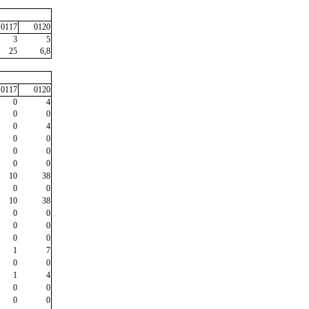
0117
0120
3
5
25
6,8
0117
0120
0
4
0
0
0
4
0
0
0
0
0
0
10
38
0
0
10
38
0
0
0
0
0
0
1
7
0
0
1
4
0
0
0
0