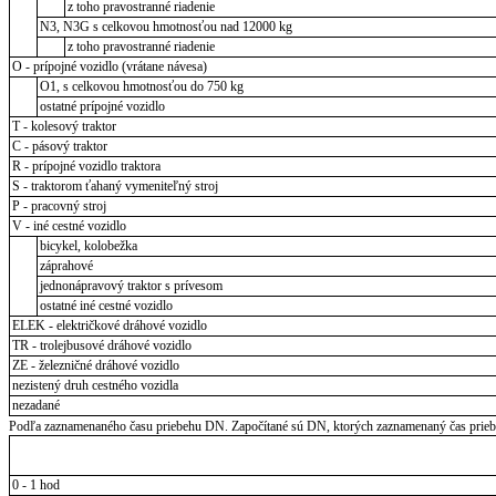
z toho pravostranné riadenie
N3, N3G s celkovou hmotnosťou nad 12000 kg
z toho pravostranné riadenie
O - prípojné vozidlo (vrátane návesa)
O1, s celkovou hmotnosťou do 750 kg
ostatné prípojné vozidlo
T - kolesový traktor
C - pásový traktor
R - prípojné vozidlo traktora
S - traktorom ťahaný vymeniteľný stroj
P - pracovný stroj
V - iné cestné vozidlo
bicykel, kolobežka
záprahové
jednonápravový traktor s prívesom
ostatné iné cestné vozidlo
ELEK - električkové dráhové vozidlo
TR - trolejbusové dráhové vozidlo
ZE - železničné dráhové vozidlo
nezistený druh cestného vozidla
nezadané
Podľa zaznamenaného času priebehu DN. Započítané sú DN, ktorých zaznamenaný čas priebeh
0 - 1 hod