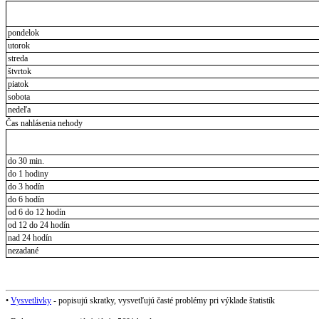
pondelok
utorok
streda
štvrtok
piatok
sobota
nedeľa
Čas nahlásenia nehody
do 30 min.
do 1 hodiny
do 3 hodín
do 6 hodín
od 6 do 12 hodín
od 12 do 24 hodín
nad 24 hodín
nezadané
•
Vysvetlivky
- popisujú skratky, vysvetľujú časté problémy pri výklade štatistík