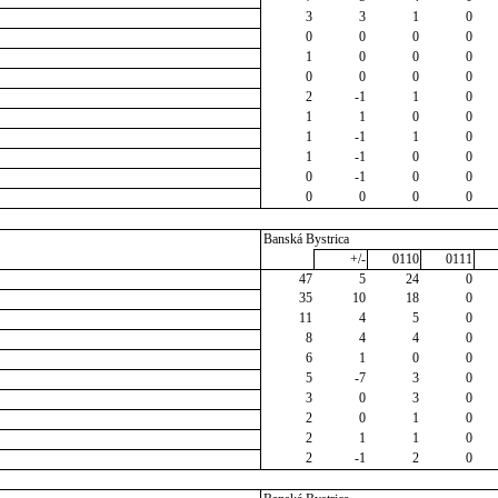
3
3
1
0
0
0
0
0
1
0
0
0
0
0
0
0
2
-1
1
0
1
1
0
0
1
-1
1
0
1
-1
0
0
0
-1
0
0
0
0
0
0
Banská Bystrica
+/-
0110
0111
47
5
24
0
35
10
18
0
11
4
5
0
8
4
4
0
6
1
0
0
5
-7
3
0
3
0
3
0
2
0
1
0
2
1
1
0
2
-1
2
0