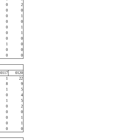
0
2
0
0
0
1
0
0
0
1
0
1
0
0
1
0
0
0
0
0
0117
0120
1
22
8
9
1
5
0
4
1
5
0
2
0
0
0
1
0
1
0
0