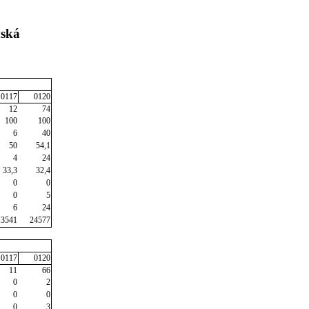
nská
0117
0120
12
74
100
100
6
40
50
54,1
4
24
33,3
32,4
0
0
0
5
6
24
3541
24577
0117
0120
11
66
0
2
0
0
0
3