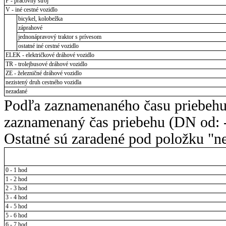
P - pracovný stroj
V - iné cestné vozidlo
bicykel, kolobežka
záprahové
jednonápravový traktor s prívesom
ostatné iné cestné vozidlo
ELEK - električkové dráhové vozidlo
TR - trolejbusové dráhové vozidlo
ZE - železničné dráhové vozidlo
nezistený druh cestného vozidla
nezadané
Podľa zaznamenaného času priebehu
zaznamenaný čas priebehu (DN od: -
Ostatné sú zaradené pod položku "ne
0 - 1 hod
1 - 2 hod
2 - 3 hod
3 - 4 hod
4 - 5 hod
5 - 6 hod
6 - 7 hod