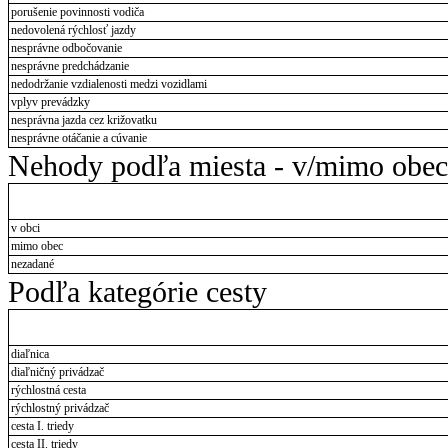
porušenie povinnosti vodiča
nedovolená rýchlosť jazdy
nesprávne odbočovanie
nesprávne predchádzanie
nedodržanie vzdialenosti medzi vozidlami
vplyv prevádzky
nesprávna jazda cez križovatku
nesprávne otáčanie a cúvanie
Nehody podľa miesta - v/mimo obec
v obci
mimo obec
nezadané
Podľa kategórie cesty
diaľnica
diaľničný privádzač
rýchlostná cesta
rýchlostný privádzač
cesta I. triedy
cesta II. triedy