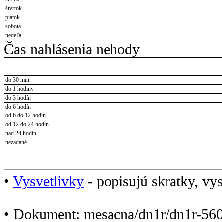
štvrtok
piatok
sobota
nedeľa
Čas nahlásenia nehody
do 30 min.
do 1 hodiny
do 3 hodín
do 6 hodín
od 6 do 12 hodín
od 12 do 24 hodín
nad 24 hodín
nezadané
•
Vysvetlivky
- popisujú skratky, vys
• Dokument: mesacna/dn1r/dn1r-560