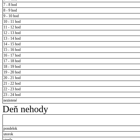
7 - 8 hod
8 - 9 hod
9 - 10 hod
10 - 11 hod
11 - 12 hod
12 - 13 hod
13 - 14 hod
14 - 15 hod
15 - 16 hod
16 - 17 hod
17 - 18 hod
18 - 19 hod
19 - 20 hod
20 - 21 hod
21 - 22 hod
22 - 23 hod
23 - 24 hod
nezistené
Deň nehody
pondelok
utorok
streda