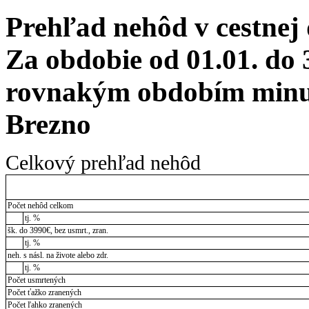
Prehľad nehôd v cestnej
Za obdobie od 01.01. do 
rovnakým obdobím minul
Brezno
Celkový prehľad nehôd
Počet nehôd celkom
tj. %
šk. do 3990€, bez usmrt., zran.
tj. %
neh. s násl. na živote alebo zdr.
tj. %
Počet usmrtených
Počet ťažko zranených
Počet ľahko zranených