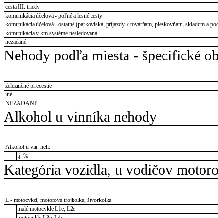
cesta III. triedy
komunikácia účelová - poľné a lesné cesty
komunikácia účelová - ostatné (parkoviská, príjazdy k továrňam, pieskovňam, skladom a pod
komunikácia v km systéme nesledovaná
nezadané
Nehody podľa miesta - špecifické ob
železničné priecestie
iné
NEZADANÉ
Alkohol u vinníka nehody
Alkohol u vin. neh.
tj. %
Kategória vozidla, u vodičov motor
L - motocykel, motorová trojkolka, štvorkolka
malé motocykle L1e, L2e
motocykle L3e, L4e