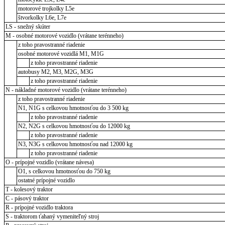
motorové trojkolky L5e
štvorkolky L6e, L7e
LS - snežný skúter
M - osobné motorové vozidlo (vrátane terénneho)
z toho pravostranné riadenie
osobné motorové vozidlá M1, M1G
z toho pravostranné riadenie
autobusy M2, M3, M2G, M3G
z toho pravostranné riadenie
N - nákladné motorové vozidlo (vrátane terénneho)
z toho pravostranné riadenie
N1, N1G s celkovou hmotnosťou do 3 500 kg
z toho pravostranné riadenie
N2, N2G s celkovou hmotnosťou do 12000 kg
z toho pravostranné riadenie
N3, N3G s celkovou hmotnosťou nad 12000 kg
z toho pravostranné riadenie
O - prípojné vozidlo (vrátane návesa)
O1, s celkovou hmotnosťou do 750 kg
ostatné prípojné vozidlo
T - kolesový traktor
C - pásový traktor
R - prípojné vozidlo traktora
S - traktorom ťahaný vymeniteľný stroj