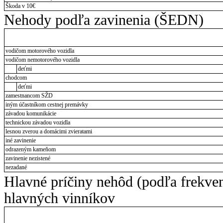
Škoda v 10€
Nehody podľa zavinenia (ŠEDN)
vodičom motorového vozidla
vodičom nemotorového vozidla
deťmi
chodcom
deťmi
zamestnancom SŽD
iným účastníkom cestnej premávky
závadou komunikácie
technickou závadou vozidla
lesnou zverou a domácimi zvieratami
iné zavinenie
odrazeným kameňom
zavinenie nezistené
nezadané
Hlavné príčiny nehôd (podľa frekve
hlavných vinníkov