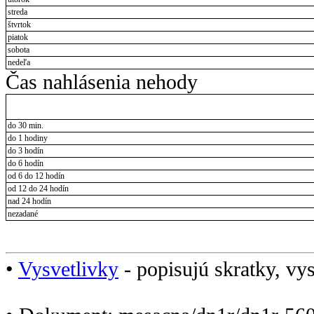
streda
štvrtok
piatok
sobota
nedeľa
Čas nahlásenia nehody
do 30 min.
do 1 hodiny
do 3 hodín
do 6 hodín
od 6 do 12 hodín
od 12 do 24 hodín
nad 24 hodín
nezadané
•
Vysvetlivky
- popisujú skratky, vys