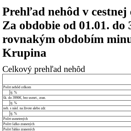
Prehľad nehôd v cestnej
Za obdobie od 01.01. do 
rovnakým obdobím minul
Krupina
Celkový prehľad nehôd
Počet nehôd celkom
tj. %
šk. do 3990€, bez usmrt., zran.
tj. %
neh. s násl. na živote alebo zdr.
tj. %
Počet usmrtených
Počet ťažko zranených
Počet ľahko zranených