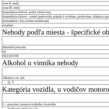
cesta II. triedy
cesta III. triedy
komunikácia účelová - poľné a lesné cesty
komunikácia účelová - ostatné (parkoviská, príjazdy k továrňam, pieskovňam, skladom a pod
komunikácia v km systéme nesledovaná
nezadané
Nehody podľa miesta - špecifické ob
železničné priecestie
iné
NEZADANÉ
Alkohol u vinníka nehody
Alkohol u vin. neh.
tj. %
Kategória vozidla, u vodičov motor
L - motocykel, motorová trojkolka, štvorkolka
malé motocykle L1e, L2e