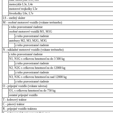
motocykle L3e, L4e
motorové trojkolky L5e
štvorkolky L6e, L7e
LS - snežný skúter
M - osobné motorové vozidlo (vrátane terénneho)
z toho pravostranné riadenie
osobné motorové vozidlá M1, M1G
z toho pravostranné riadenie
autobusy M2, M3, M2G, M3G
z toho pravostranné riadenie
N - nákladné motorové vozidlo (vrátane terénneho)
z toho pravostranné riadenie
N1, N1G s celkovou hmotnosťou do 3 500 kg
z toho pravostranné riadenie
N2, N2G s celkovou hmotnosťou do 12000 kg
z toho pravostranné riadenie
N3, N3G s celkovou hmotnosťou nad 12000 kg
z toho pravostranné riadenie
O - prípojné vozidlo (vrátane návesa)
O1, s celkovou hmotnosťou do 750 kg
ostatné prípojné vozidlo
T - kolesový traktor
C - pásový traktor
R - prípojné vozidlo traktora