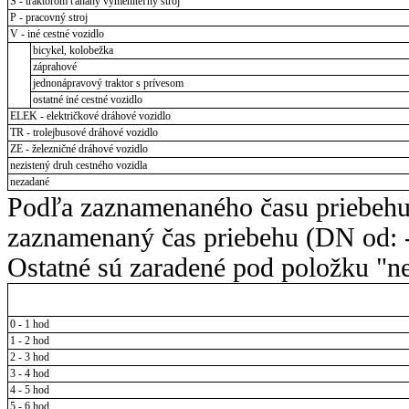
S - traktorom ťahaný vymeniteľný stroj
P - pracovný stroj
V - iné cestné vozidlo
bicykel, kolobežka
záprahové
jednonápravový traktor s prívesom
ostatné iné cestné vozidlo
ELEK - električkové dráhové vozidlo
TR - trolejbusové dráhové vozidlo
ZE - železničné dráhové vozidlo
nezistený druh cestného vozidla
nezadané
Podľa zaznamenaného času priebehu
zaznamenaný čas priebehu (DN od: -
Ostatné sú zaradené pod položku "ne
0 - 1 hod
1 - 2 hod
2 - 3 hod
3 - 4 hod
4 - 5 hod
5 - 6 hod