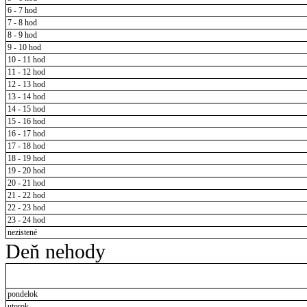
6 - 7 hod
7 - 8 hod
8 - 9 hod
9 - 10 hod
10 - 11 hod
11 - 12 hod
12 - 13 hod
13 - 14 hod
14 - 15 hod
15 - 16 hod
16 - 17 hod
17 - 18 hod
18 - 19 hod
19 - 20 hod
20 - 21 hod
21 - 22 hod
22 - 23 hod
23 - 24 hod
nezistené
Deň nehody
pondelok
utorok