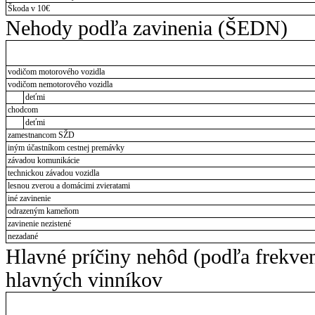
Škoda v 10€
Nehody podľa zavinenia (ŠEDN)
vodičom motorového vozidla
vodičom nemotorového vozidla
deťmi
chodcom
deťmi
zamestnancom SŽD
iným účastníkom cestnej premávky
závadou komunikácie
technickou závadou vozidla
lesnou zverou a domácimi zvieratami
iné zavinenie
odrazeným kameňom
zavinenie nezistené
nezadané
Hlavné príčiny nehôd (podľa frekve
hlavných vinníkov