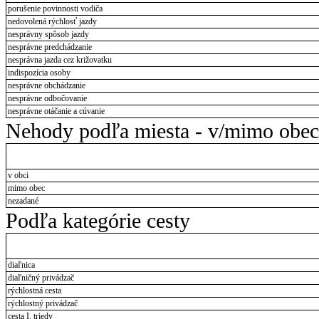
porušenie povinnosti vodiča
nedovolená rýchlosť jazdy
nesprávny spôsob jazdy
nesprávne predchádzanie
nesprávna jazda cez križovatku
indispozícia osoby
nesprávne obchádzanie
nesprávne odbočovanie
nesprávne otáčanie a cúvanie
Nehody podľa miesta - v/mimo obec
v obci
mimo obec
nezadané
Podľa kategórie cesty
diaľnica
diaľničný privádzač
rýchlostná cesta
rýchlostný privádzač
cesta I. triedy