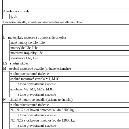
Alkohol u vin. neh.
tj. %
Kategória vozidla, u vodičov motorového vozidla vinníkov
L - motocykel, motorová trojkolka, štvorkolka
malé motocykle L1e, L2e
motocykle L3e, L4e
motorové trojkolky L5e
štvorkolky L6e, L7e
LS - snežný skúter
M - osobné motorové vozidlo (vrátane terénneho)
z toho pravostranné riadenie
osobné motorové vozidlá M1, M1G
z toho pravostranné riadenie
autobusy M2, M3, M2G, M3G
z toho pravostranné riadenie
N - nákladné motorové vozidlo (vrátane terénneho)
z toho pravostranné riadenie
N1, N1G s celkovou hmotnosťou do 3 500 kg
z toho pravostranné riadenie
N2, N2G s celkovou hmotnosťou do 12000 kg
z toho pravostranné riadenie