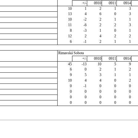
+/-
0910
0911
0914
10
1
2
1
3
13
4
6
0
3
10
-2
2
1
1
11
-6
2
2
3
8
-3
1
0
1
12
2
4
2
2
6
-1
2
1
1
Rimavská Sobota
+/-
0910
0911
0914
45
-13
10
5
9
6
0
2
1
2
9
5
3
1
1
10
4
4
0
2
0
-1
0
0
0
0
0
0
0
0
0
0
0
0
0
0
0
0
0
0