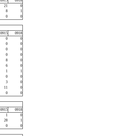
0915
0918
21
0
8
1
0
0
0915
0918
0
0
0
0
0
0
0
0
8
0
6
0
1
1
0
0
3
0
11
0
0
0
0915
0918
1
0
28
1
0
0