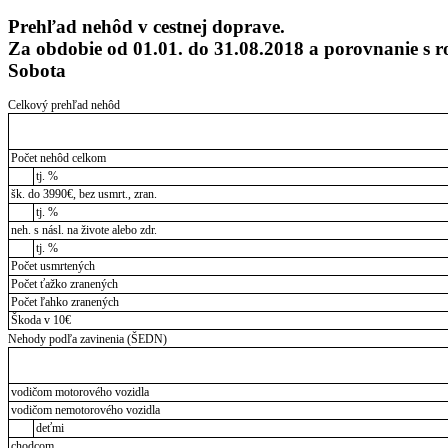
Prehľad nehôd v cestnej doprave.
Za obdobie od 01.01. do 31.08.2018 a porovnanie 
Sobota
Celkový prehľad nehôd
Počet nehôd celkom
tj. %
šk. do 3990€, bez usmrt., zran.
tj. %
neh. s násl. na živote alebo zdr.
tj. %
Počet usmrtených
Počet ťažko zranených
Počet ľahko zranených
Škoda v 10€
Nehody podľa zavinenia (ŠEDN)
vodičom motorového vozidla
vodičom nemotorového vozidla
deťmi
chodcom