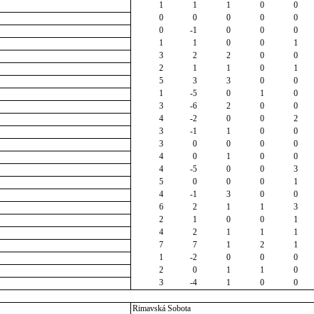
1
1
1
0
0
0
0
0
0
0
0
-1
0
0
0
1
1
0
0
1
3
2
2
0
0
2
1
1
0
1
5
3
3
0
0
1
-5
0
1
0
3
-6
2
0
0
4
-2
0
0
2
3
-1
1
0
0
3
0
0
0
0
4
0
1
0
0
4
-5
0
0
3
5
0
0
0
1
4
-1
3
0
0
6
2
1
1
3
2
1
0
0
1
4
2
1
1
1
7
7
1
2
1
1
-2
0
0
0
2
0
1
1
0
3
-4
1
0
0
Rimavská Sobota