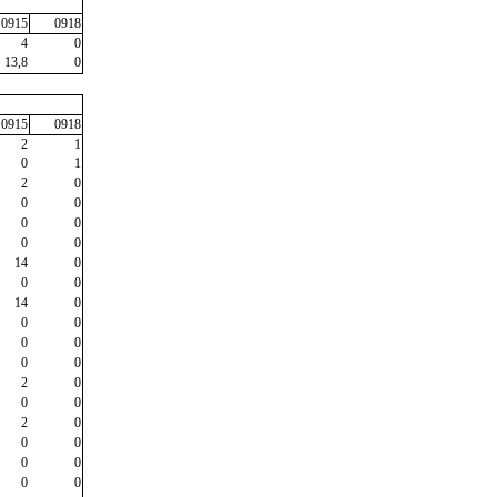
0915
0918
4
0
13,8
0
0915
0918
2
1
0
1
2
0
0
0
0
0
0
0
14
0
0
0
14
0
0
0
0
0
0
0
2
0
0
0
2
0
0
0
0
0
0
0