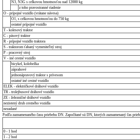
N3, N3G s celkovou hmotnosťou nad 12000 kg
z toho pravostranné riadenie
O - prípojné vozidlo (vrátane návesa)
O1, s celkovou hmotnosťou do 750 kg
ostatné prípojné vozidlo
T - kolesový traktor
C - pásový traktor
R - prípojné vozidlo traktora
S - traktorom ťahaný vymeniteľný stroj
P - pracovný stroj
V - iné cestné vozidlo
bicykel, kolobežka
záprahové
jednonápravový traktor s prívesom
ostatné iné cestné vozidlo
ELEK - električkové dráhové vozidlo
TR - trolejbusové dráhové vozidlo
ZE - železničné dráhové vozidlo
nezistený druh cestného vozidla
nezadané
Podľa zaznamenaného času priebehu DN. Započítané sú DN, ktorých zaznamenaný čas priebeh
0 - 1 hod
1 - 2 hod