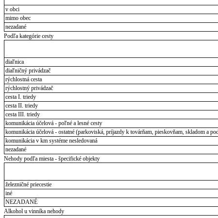
v obci
mimo obec
nezadané
Podľa kategórie cesty
diaľnica
diaľničný privádzač
rýchlostná cesta
rýchlostný privádzač
cesta I. triedy
cesta II. triedy
cesta III. triedy
komunikácia účelová - poľné a lesné cesty
komunikácia účelová - ostatné (parkoviská, príjazdy k továrňam, pieskovňam, skladom a pod
komunikácia v km systéme nesledovaná
nezadané
Nehody podľa miesta - špecifické objekty
železničné priecestie
iné
NEZADANÉ
Alkohol u vinníka nehody