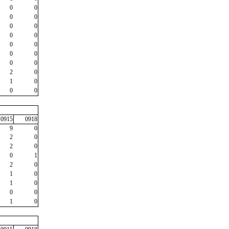
0
0
0
0
0
0
0
0
0
0
0
0
0
0
2
0
1
0
0
0
0915
0918
9
0
2
0
2
0
0
1
2
0
1
0
1
0
0
0
1
0