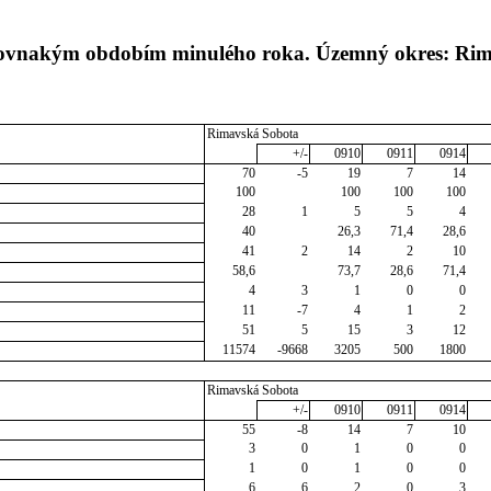
s rovnakým obdobím minulého roka. Územný okres: Ri
Rimavská Sobota
+/-
0910
0911
0914
70
-5
19
7
14
100
100
100
100
28
1
5
5
4
40
26,3
71,4
28,6
41
2
14
2
10
58,6
73,7
28,6
71,4
4
3
1
0
0
11
-7
4
1
2
51
5
15
3
12
11574
-9668
3205
500
1800
Rimavská Sobota
+/-
0910
0911
0914
55
-8
14
7
10
3
0
1
0
0
1
0
1
0
0
6
6
2
0
3