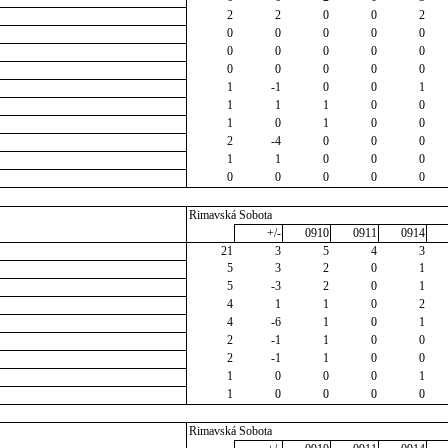
2
2
0
0
2
0
0
0
0
0
0
0
0
0
0
0
0
0
0
0
1
-1
0
0
1
1
1
1
0
0
1
0
1
0
0
2
-4
0
0
0
1
1
0
0
0
0
0
0
0
0
Rimavská Sobota
+/-
0910
0911
0914
21
3
5
4
3
5
3
2
0
1
5
-3
2
0
1
4
1
1
0
2
4
-6
1
0
1
2
-1
1
0
0
2
-1
1
0
0
1
0
0
0
1
1
0
0
0
0
Rimavská Sobota