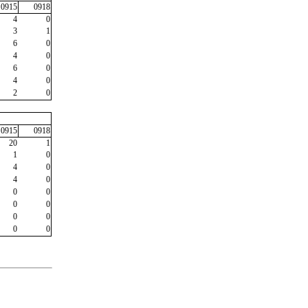
0915
0918
4
0
3
1
6
0
4
0
6
0
4
0
2
0
0915
0918
20
1
1
0
4
0
4
0
0
0
0
0
0
0
0
0