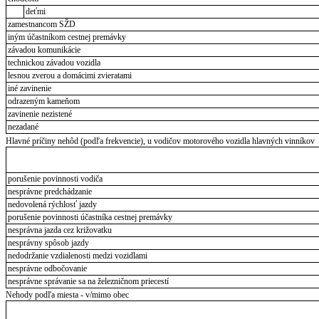
deťmi
zamestnancom SŽD
iným účastníkom cestnej premávky
závadou komunikácie
technickou závadou vozidla
lesnou zverou a domácimi zvieratami
iné zavinenie
odrazeným kameňom
zavinenie nezistené
nezadané
Hlavné príčiny nehôd (podľa frekvencie), u vodičov motorového vozidla hlavných vinníkov
porušenie povinnosti vodiča
nesprávne predchádzanie
nedovolená rýchlosť jazdy
porušenie povinnosti účastníka cestnej premávky
nesprávna jazda cez križovatku
nesprávny spôsob jazdy
nedodržanie vzdialenosti medzi vozidlami
nesprávne odbočovanie
nesprávne správanie sa na železničnom priecestí
Nehody podľa miesta - v/mimo obec