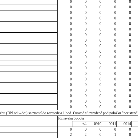
0
0
0
0
0
0
0
0
0
0
0
0
0
0
0
0
0
0
0
0
0
0
0
0
0
0
0
0
0
0
0
0
0
0
0
0
0
0
0
0
0
0
0
0
0
0
0
0
0
0
0
0
0
0
0
0
0
0
0
0
0
0
0
0
0
0
0
0
0
0
0
0
0
0
0
0
0
0
0
0
0
0
0
0
0
0
0
0
0
0
0
0
0
0
0
0
0
0
0
0
u (DN od: - do:) sa zmestí do rozmedzia 1 hod. Ostatné sú zaradené pod položku "nezistené
Rimavská Sobota
+/-
0910
0911
0914
0
0
0
0
0
2
2
0
1
0