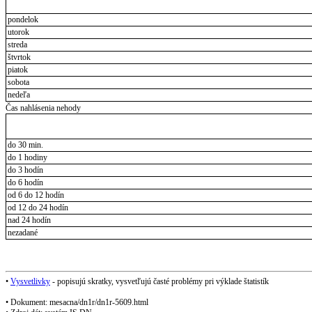
pondelok
utorok
streda
štvrtok
piatok
sobota
nedeľa
Čas nahlásenia nehody
do 30 min.
do 1 hodiny
do 3 hodín
do 6 hodín
od 6 do 12 hodín
od 12 do 24 hodín
nad 24 hodín
nezadané
•
Vysvetlivky
- popisujú skratky, vysvetľujú časté problémy pri výklade štatistík
• Dokument: mesacna/dn1r/dn1r-5609.html