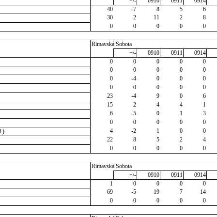
+/-
0910
0911
0914
40
-7
8
5
6
30
2
11
2
8
0
0
0
0
0
Rimavská Sobota
+/-
0910
0911
0914
0
0
0
0
0
0
0
0
0
0
0
-4
0
0
0
0
0
0
0
0
23
-4
9
0
6
15
2
4
4
1
6
-5
0
1
3
0
0
0
0
0
4
-2
1
0
0
.)
22
8
5
2
4
0
0
0
0
0
Rimavská Sobota
+/-
0910
0911
0914
1
0
0
0
0
69
-5
19
7
14
0
0
0
0
0