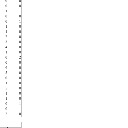
0
0
0
0
1
1
0
0
0
1
1
0
1
0
2
0
3
0
4
0
1
0
0
2
0
0
6
0
5
0
0
0
1
0
5
0
1
0
1
0
0
1
0
1
2
0