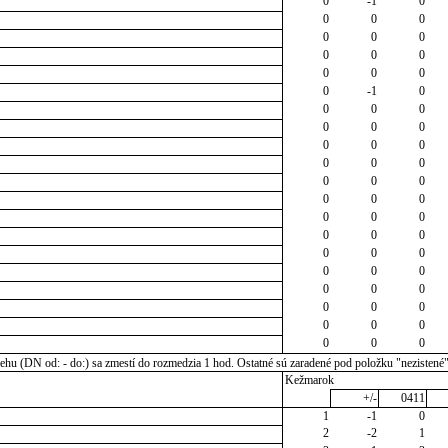
0
-1
0
0
0
0
0
0
0
0
0
0
0
0
0
0
-1
0
0
0
0
0
0
0
0
0
0
0
0
0
0
0
0
0
0
0
0
0
0
0
0
0
0
0
0
0
0
0
0
0
0
0
0
0
0
0
0
0
0
0
u (DN od: - do:) sa zmestí do rozmedzia 1 hod. Ostatné sú zaradené pod položku "nezistené
Kežmarok
+/-
0411
1
-1
0
2
-2
1