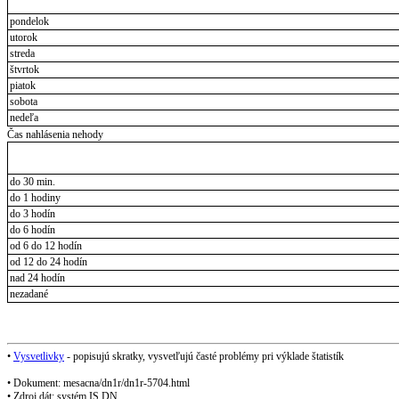
pondelok
utorok
streda
štvrtok
piatok
sobota
nedeľa
Čas nahlásenia nehody
do 30 min.
do 1 hodiny
do 3 hodín
do 6 hodín
od 6 do 12 hodín
od 12 do 24 hodín
nad 24 hodín
nezadané
•
Vysvetlivky
- popisujú skratky, vysvetľujú časté problémy pri výklade štatistík
• Dokument: mesacna/dn1r/dn1r-5704.html
• Zdroj dát: systém IS DN