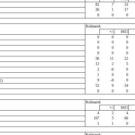
82
7
53
30
1
17
0
0
0
Kežmarok
+/-
0411
0
0
0
0
0
0
0
0
0
0
0
0
36
11
22
12
2
5
2
-6
0
1
0
0
9
-8
9
.)
52
9
34
0
0
0
Kežmarok
+/-
0411
4
2
4
107
5
66
1
1
0
Kežmarok