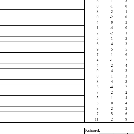
3
1
3
0
-1
0
3
2
1
0
-2
0
4
0
3
1
-4
0
2
-2
1
5
-1
3
6
4
3
9
5
5
7
-1
6
4
-1
2
4
2
4
9
4
3
8
1
3
3
-4
3
3
-4
2
7
2
2
5
1
4
5
0
4
3
2
2
7
5
6
11
2
9
Kežmarok