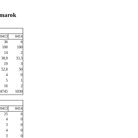
žmarok
0413
0414
36
6
100
100
14
2
38,9
33,3
19
3
52,8
50
4
0
5
1
16
2
8745
1030
0413
0414
25
6
4
0
3
0
4
0
3
0