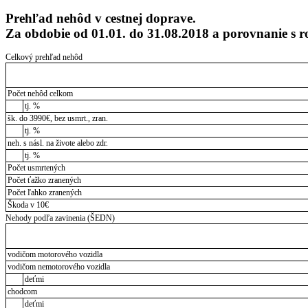
Prehľad nehôd v cestnej doprave.
Za obdobie od 01.01. do 31.08.2018 a porovnanie 
Celkový prehľad nehôd
Počet nehôd celkom
tj. %
šk. do 3990€, bez usmrt., zran.
tj. %
neh. s násl. na živote alebo zdr.
tj. %
Počet usmrtených
Počet ťažko zranených
Počet ľahko zranených
Škoda v 10€
Nehody podľa zavinenia (ŠEDN)
vodičom motorového vozidla
vodičom nemotorového vozidla
deťmi
chodcom
deťmi