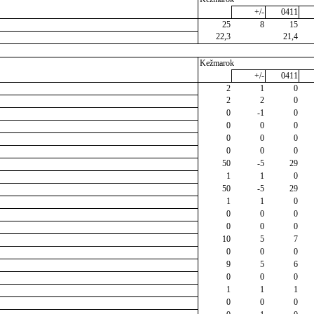
+/-
0411
25
8
15
22,3
21,4
Kežmarok
+/-
0411
2
1
0
2
2
0
0
-1
0
0
0
0
0
0
0
0
0
0
50
-5
29
1
1
0
50
-5
29
1
1
0
0
0
0
0
0
0
10
5
7
0
0
0
9
5
6
0
0
0
1
1
1
0
0
0