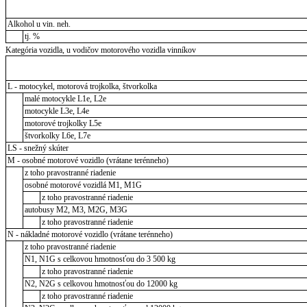
Alkohol u vin. neh.
tj. %
Kategória vozidla, u vodičov motorového vozidla vinníkov
L - motocykel, motorová trojkolka, štvorkolka
malé motocykle L1e, L2e
motocykle L3e, L4e
motorové trojkolky L5e
štvorkolky L6e, L7e
LS - snežný skúter
M - osobné motorové vozidlo (vrátane terénneho)
z toho pravostranné riadenie
osobné motorové vozidlá M1, M1G
z toho pravostranné riadenie
autobusy M2, M3, M2G, M3G
z toho pravostranné riadenie
N - nákladné motorové vozidlo (vrátane terénneho)
z toho pravostranné riadenie
N1, N1G s celkovou hmotnosťou do 3 500 kg
z toho pravostranné riadenie
N2, N2G s celkovou hmotnosťou do 12000 kg
z toho pravostranné riadenie