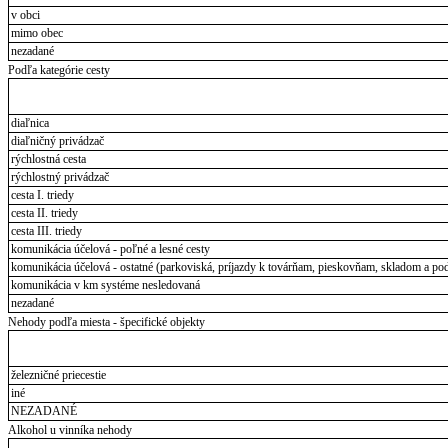
v obci
mimo obec
nezadané
Podľa kategórie cesty
diaľnica
diaľničný privádzač
rýchlostná cesta
rýchlostný privádzač
cesta I. triedy
cesta II. triedy
cesta III. triedy
komunikácia účelová - poľné a lesné cesty
komunikácia účelová - ostatné (parkoviská, príjazdy k továrňam, pieskovňam, skladom a pod
komunikácia v km systéme nesledovaná
nezadané
Nehody podľa miesta - špecifické objekty
železničné priecestie
iné
NEZADANÉ
Alkohol u vinníka nehody