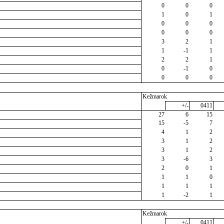
0
0
0
1
0
1
0
0
0
0
0
0
3
2
1
1
-1
1
2
2
1
0
-1
0
0
0
0
Kežmarok
+/-
0411
27
6
15
15
-5
7
4
1
2
3
1
2
3
1
2
3
-6
3
2
0
1
1
1
0
1
1
1
1
-2
1
Kežmarok
+/-
0411