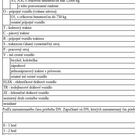
N3, N3G s celkovou hmotnosťou nad 12000 kg
z toho pravostranné riadenie
O - prípojné vozidlo (vrátane návesa)
O1, s celkovou hmotnosťou do 750 kg
ostatné prípojné vozidlo
T - kolesový traktor
C - pásový traktor
R - prípojné vozidlo traktora
S - traktorom ťahaný vymeniteľný stroj
P - pracovný stroj
V - iné cestné vozidlo
bicykel, kolobežka
záprahové
jednonápravový traktor s prívesom
ostatné iné cestné vozidlo
ELEK - električkové dráhové vozidlo
TR - trolejbusové dráhové vozidlo
ZE - železničné dráhové vozidlo
nezistený druh cestného vozidla
nezadané
Podľa zaznamenaného času priebehu DN. Započítané sú DN, ktorých zaznamenaný čas priebeh
0 - 1 hod
1 - 2 hod