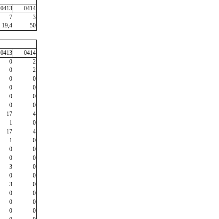
0413
0414
7
3
19,4
50
0413
0414
0
2
0
2
0
0
0
0
0
0
0
0
17
4
1
0
17
4
1
0
0
0
0
0
3
0
0
0
3
0
0
0
0
0
0
0