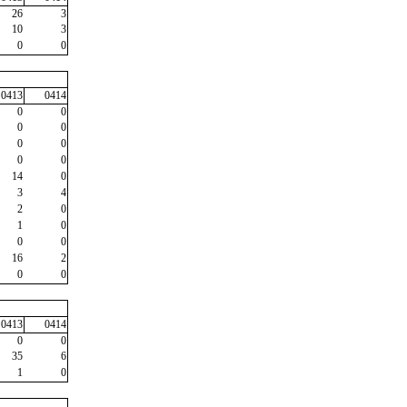
26
3
10
3
0
0
0413
0414
0
0
0
0
0
0
0
0
14
0
3
4
2
0
1
0
0
0
16
2
0
0
0413
0414
0
0
35
6
1
0