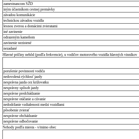
zamestnancom SŽD
iným účastníkom cestnej premávky
závadou komunikácie
technickou závadou vozidla
lesnou zverou a domácimi zvieratami
iné zavinenie
odrazeným kameňom
zavinenie nezistené
nezadané
Hlavné príčiny nehôd (podľa frekvencie), u vodičov motorového vozidla hlavných vinníkov
porušenie povinnosti vodiča
nedovolená rýchlosť jazdy
nesprávna jazda cez križovatku
nesprávny spôsob jazdy
nesprávne predchádzanie
nesprávne otáčanie a cúvanie
nedodržanie vzdialenosti medzi vozidlami
pôsobenie zvierať
nesprávne obchádzanie
nesprávne odbočovanie
Nehody podľa miesta - v/mimo obec