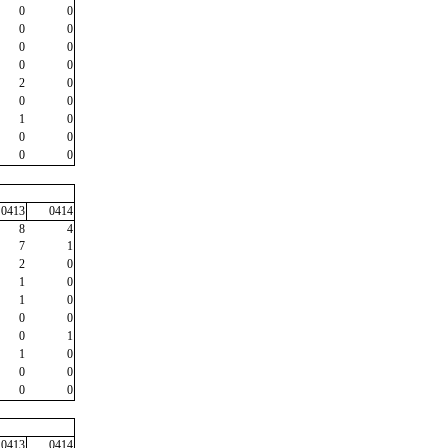
0
0
0
0
0
0
0
0
2
0
0
0
1
0
0
0
0
0
0413
0414
8
4
7
1
2
0
1
0
1
0
0
0
0
1
1
0
0
0
0
0
0413
0414