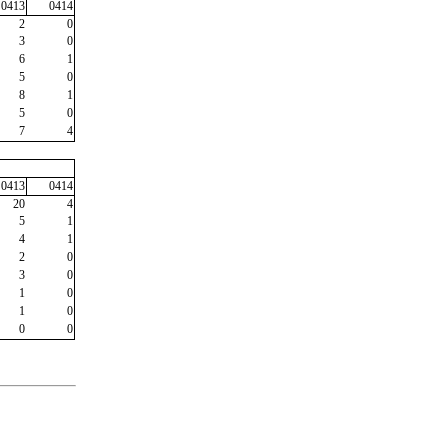
0413
0414
2
0
3
0
6
1
5
0
8
1
5
0
7
4
0413
0414
20
4
5
1
4
1
2
0
3
0
1
0
1
0
0
0