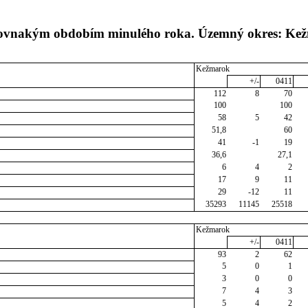
s rovnakým obdobím minulého roka. Územný okres: Ke
Kežmarok
+/-
0411
112
8
70
100
100
58
5
42
51,8
60
41
-1
19
36,6
27,1
6
4
2
17
9
11
29
-12
11
35293
11145
25518
Kežmarok
+/-
0411
93
2
62
5
0
1
3
0
0
7
4
3
5
4
2