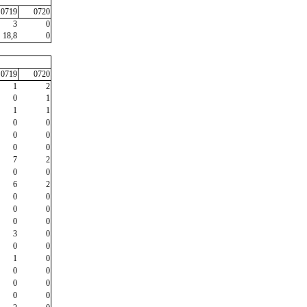
0719
0720
3
0
18,8
0
0719
0720
1
2
0
1
1
1
0
0
0
0
0
0
7
2
0
0
6
2
0
0
0
0
0
0
3
0
0
0
1
0
0
0
0
0
0
0