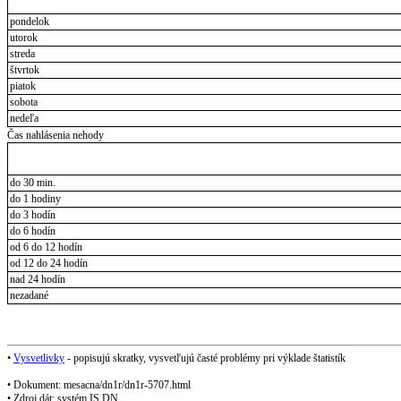
pondelok
utorok
streda
štvrtok
piatok
sobota
nedeľa
Čas nahlásenia nehody
do 30 min.
do 1 hodiny
do 3 hodín
do 6 hodín
od 6 do 12 hodín
od 12 do 24 hodín
nad 24 hodín
nezadané
•
Vysvetlivky
- popisujú skratky, vysvetľujú časté problémy pri výklade štatistík
• Dokument: mesacna/dn1r/dn1r-5707.html
• Zdroj dát: systém IS DN