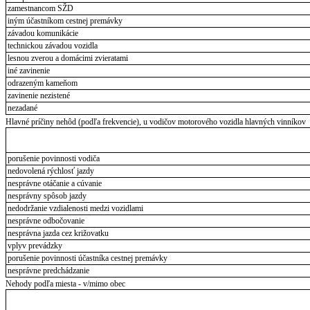
zamestnancom SŽD
iným účastníkom cestnej premávky
závadou komunikácie
technickou závadou vozidla
lesnou zverou a domácimi zvieratami
iné zavinenie
odrazeným kameňom
zavinenie nezistené
nezadané
Hlavné príčiny nehôd (podľa frekvencie), u vodičov motorového vozidla hlavných vinníkov
porušenie povinnosti vodiča
nedovolená rýchlosť jazdy
nesprávne otáčanie a cúvanie
nesprávny spôsob jazdy
nedodržanie vzdialenosti medzi vozidlami
nesprávne odbočovanie
nesprávna jazda cez križovatku
vplyv prevádzky
porušenie povinnosti účastníka cestnej premávky
nesprávne predchádzanie
Nehody podľa miesta - v/mimo obec