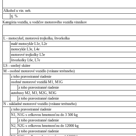
Alkohol u vin. neh.
tj. %
Kategória vozidla, u vodičov motorového vozidla vinníkov
L - motocykel, motorová trojkolka, štvorkolka
malé motocykle L1e, L2e
motocykle L3e, L4e
motorové trojkolky L5e
štvorkolky L6e, L7e
LS - snežný skúter
M - osobné motorové vozidlo (vrátane terénneho)
z toho pravostranné riadenie
osobné motorové vozidlá M1, M1G
z toho pravostranné riadenie
autobusy M2, M3, M2G, M3G
z toho pravostranné riadenie
N - nákladné motorové vozidlo (vrátane terénneho)
z toho pravostranné riadenie
N1, N1G s celkovou hmotnosťou do 3 500 kg
z toho pravostranné riadenie
N2, N2G s celkovou hmotnosťou do 12000 kg
z toho pravostranné riadenie