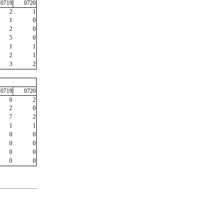
0719
0720
2
1
1
0
2
0
5
0
1
1
2
1
3
2
0719
0720
6
2
2
0
7
2
1
1
0
0
0
0
0
0
0
0