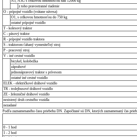
N3, N3G s celkovou hmotnosťou nad 12000 kg
z toho pravostranné riadenie
O - prípojné vozidlo (vrátane návesa)
O1, s celkovou hmotnosťou do 750 kg
ostatné prípojné vozidlo
T - kolesový traktor
C - pásový traktor
R - prípojné vozidlo traktora
S - traktorom ťahaný vymeniteľný stroj
P - pracovný stroj
V - iné cestné vozidlo
bicykel, kolobežka
záprahové
jednonápravový traktor s prívesom
ostatné iné cestné vozidlo
ELEK - električkové dráhové vozidlo
TR - trolejbusové dráhové vozidlo
ZE - železničné dráhové vozidlo
nezistený druh cestného vozidla
nezadané
Podľa zaznamenaného času priebehu DN. Započítané sú DN, ktorých zaznamenaný čas priebeh
0 - 1 hod
1 - 2 hod