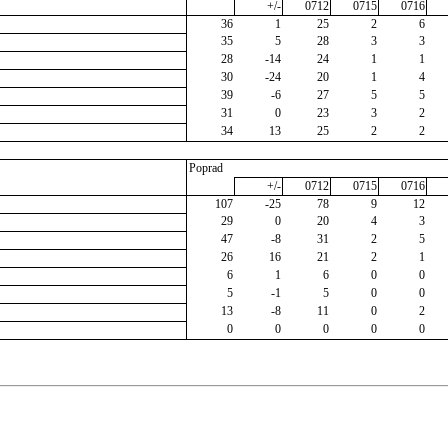
+/-
0712
0715
0716
36
1
25
2
6
35
5
28
3
3
28
-14
24
1
1
30
-24
20
1
4
39
-6
27
5
5
31
0
23
3
2
34
13
25
2
2
Poprad
+/-
0712
0715
0716
107
-25
78
9
12
29
0
20
4
3
47
-8
31
2
5
26
16
21
2
1
6
1
6
0
0
5
-1
5
0
0
13
-8
11
0
2
0
0
0
0
0