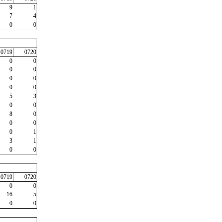
9
1
7
4
0
0
0719
0720
0
0
0
0
0
0
0
0
5
3
0
0
8
0
0
0
0
1
3
1
0
0
0719
0720
0
0
16
5
0
0