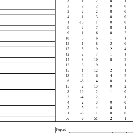
3
1
2
0
1
2
2
2
0
0
2
2
2
0
0
4
1
3
0
0
1
-13
1
0
0
9
-2
7
0
1
9
1
6
0
2
10
3
6
1
1
12
1
8
2
0
17
5
9
2
4
12
-2
7
1
1
14
3
10
0
2
12
3
9
1
1
15
-1
12
2
1
13
2
6
4
2
6
-5
4
0
1
15
2
13
0
2
3
-12
2
1
0
5
-4
2
1
1
4
-2
3
0
0
5
-5
4
0
1
1
-3
1
0
0
56
3
51
2
1
Poprad