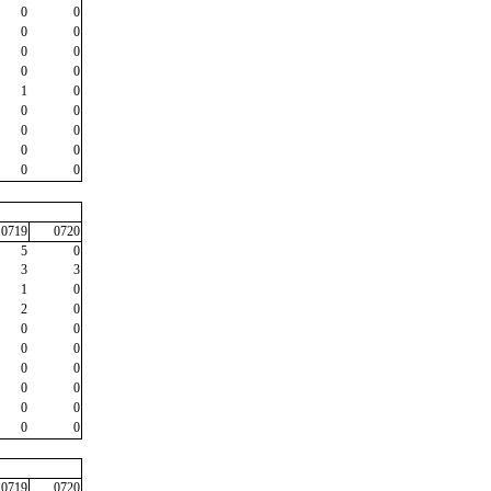
0
0
0
0
0
0
0
0
1
0
0
0
0
0
0
0
0
0
0719
0720
5
0
3
3
1
0
2
0
0
0
0
0
0
0
0
0
0
0
0
0
0719
0720