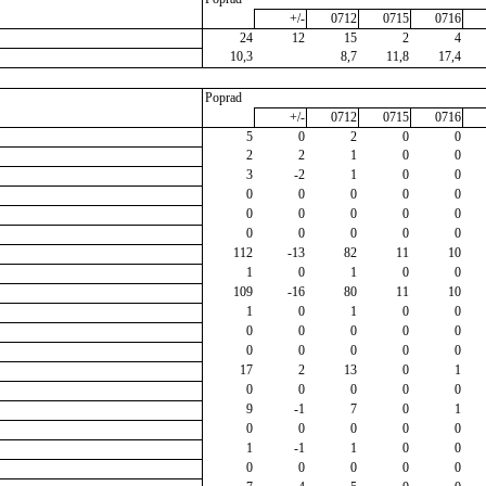
+/-
0712
0715
0716
24
12
15
2
4
10,3
8,7
11,8
17,4
Poprad
+/-
0712
0715
0716
5
0
2
0
0
2
2
1
0
0
3
-2
1
0
0
0
0
0
0
0
0
0
0
0
0
0
0
0
0
0
112
-13
82
11
10
1
0
1
0
0
109
-16
80
11
10
1
0
1
0
0
0
0
0
0
0
0
0
0
0
0
17
2
13
0
1
0
0
0
0
0
9
-1
7
0
1
0
0
0
0
0
1
-1
1
0
0
0
0
0
0
0