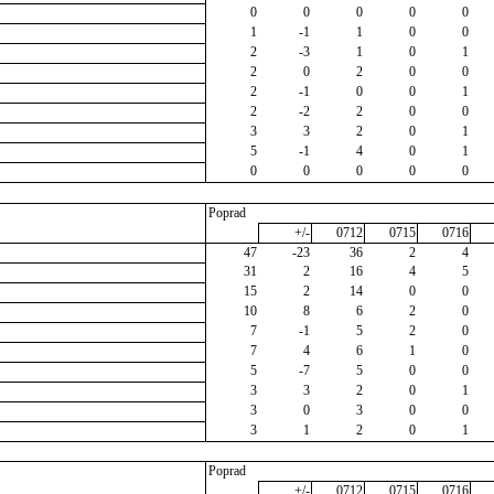
0
0
0
0
0
1
-1
1
0
0
2
-3
1
0
1
2
0
2
0
0
2
-1
0
0
1
2
-2
2
0
0
3
3
2
0
1
5
-1
4
0
1
0
0
0
0
0
Poprad
+/-
0712
0715
0716
47
-23
36
2
4
31
2
16
4
5
15
2
14
0
0
10
8
6
2
0
7
-1
5
2
0
7
4
6
1
0
5
-7
5
0
0
3
3
2
0
1
3
0
3
0
0
3
1
2
0
1
Poprad
+/-
0712
0715
0716