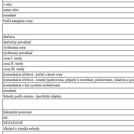
v obci
mimo obec
nezadané
Podľa kategórie cesty
diaľnica
diaľničný privádzač
rýchlostná cesta
rýchlostný privádzač
cesta I. triedy
cesta II. triedy
cesta III. triedy
komunikácia účelová - poľné a lesné cesty
komunikácia účelová - ostatné (parkoviská, príjazdy k továrňam, pieskovňam, skladom a pod
komunikácia v km systéme nesledovaná
nezadané
Nehody podľa miesta - špecifické objekty
železničné priecestie
iné
NEZADANÉ
Alkohol u vinníka nehody