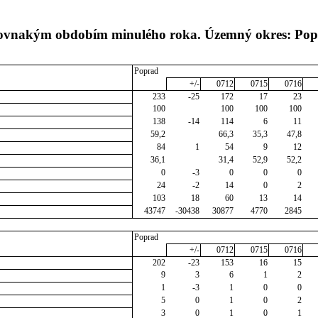
s rovnakým obdobím minulého roka. Územný okres: Po
Poprad
+/-
0712
0715
0716
233
-25
172
17
23
100
100
100
100
138
-14
114
6
11
59,2
66,3
35,3
47,8
84
1
54
9
12
36,1
31,4
52,9
52,2
0
-3
0
0
0
24
-2
14
0
2
103
18
60
13
14
43747
-30438
30877
4770
2845
Poprad
+/-
0712
0715
0716
202
-23
153
16
15
9
3
6
1
2
1
-3
1
0
0
5
0
1
0
2
3
0
1
0
1