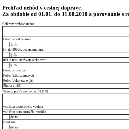
Prehľad nehôd v cestnej doprave.
Za obdobie od 01.01. do 31.08.2018 a porovnanie 
Celkový prehľad nehôd
Počet nehôd celkom
tj. %
šk. do 3990€, bez usmrt., zran.
tj. %
neh. s násl. na živote alebo zdr.
tj. %
Počet usmrtených
Počet ťažko zranených
Počet ľahko zranených
Škoda v 10€
Nehody podľa zavinenia (ŠEDN)
vodičom motorového vozidla
vodičom nemotorového vozidla
deťmi
chodcom
deťmi