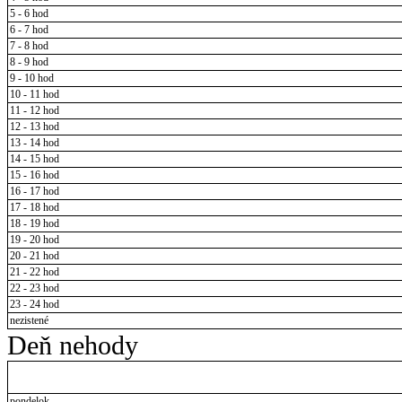
5 - 6 hod
6 - 7 hod
7 - 8 hod
8 - 9 hod
9 - 10 hod
10 - 11 hod
11 - 12 hod
12 - 13 hod
13 - 14 hod
14 - 15 hod
15 - 16 hod
16 - 17 hod
17 - 18 hod
18 - 19 hod
19 - 20 hod
20 - 21 hod
21 - 22 hod
22 - 23 hod
23 - 24 hod
nezistené
Deň nehody
pondelok