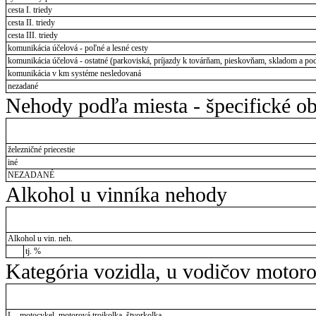
cesta I. triedy
cesta II. triedy
cesta III. triedy
komunikácia účelová - poľné a lesné cesty
komunikácia účelová - ostatné (parkoviská, príjazdy k továrňam, pieskovňam, skladom a pod
komunikácia v km systéme nesledovaná
nezadané
Nehody podľa miesta - špecifické ob
železničné priecestie
iné
NEZADANÉ
Alkohol u vinníka nehody
Alkohol u vin. neh.
tj. %
Kategória vozidla, u vodičov motor
L - motocykel, motorová trojkolka, štvorkolka