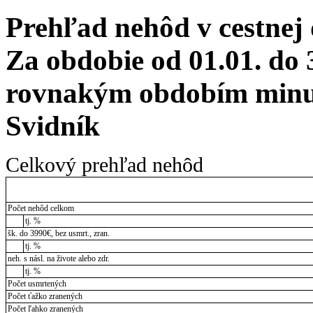
Prehľad nehôd v cestnej
Za obdobie od 01.01. do 
rovnakým obdobím minul
Svidník
Celkový prehľad nehôd
Počet nehôd celkom
tj. %
šk. do 3990€, bez usmrt., zran.
tj. %
neh. s násl. na živote alebo zdr.
tj. %
Počet usmrtených
Počet ťažko zranených
Počet ľahko zranených