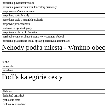
porušenie povinnosti vodiča
porušenie povinnosti účastníka cestnej premávky
nesprávne otáčanie a cúvanie
nesprávny spôsob jazdy
nesprávna jazda v jazdných pruhoch
nesprávne predchádzanie
nedovolená rýchlosť jazdy
nesprávna jazda cez križovatku
nerešpektovanie osobitosti premávky v zimnom období
porušenie pravidiel na úseku správy pozemných komunikácií
Nehody podľa miesta - v/mimo obec
v obci
mimo obec
nezadané
Podľa kategórie cesty
diaľnica
diaľničný privádzač
rýchlostná cesta
rýchlostný privádzač