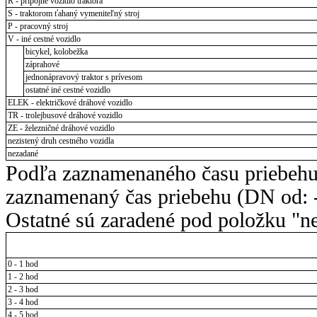
R - prípojné vozidlo traktora
S - traktorom ťahaný vymeniteľný stroj
P - pracovný stroj
V - iné cestné vozidlo
bicykel, kolobežka
záprahové
jednonápravový traktor s prívesom
ostatné iné cestné vozidlo
ELEK - električkové dráhové vozidlo
TR - trolejbusové dráhové vozidlo
ZE - železničné dráhové vozidlo
nezistený druh cestného vozidla
nezadané
Podľa zaznamenaného času priebehu
zaznamenaný čas priebehu (DN od: -
Ostatné sú zaradené pod položku "ne
0 - 1 hod
1 - 2 hod
2 - 3 hod
3 - 4 hod
4 - 5 hod