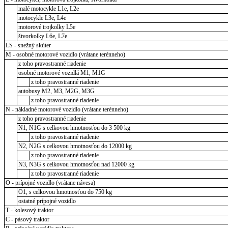
malé motocykle L1e, L2e
motocykle L3e, L4e
motorové trojkolky L5e
štvorkolky L6e, L7e
LS - snežný skúter
M - osobné motorové vozidlo (vrátane terénneho)
z toho pravostranné riadenie
osobné motorové vozidlá M1, M1G
z toho pravostranné riadenie
autobusy M2, M3, M2G, M3G
z toho pravostranné riadenie
N - nákladné motorové vozidlo (vrátane terénneho)
z toho pravostranné riadenie
N1, N1G s celkovou hmotnosťou do 3 500 kg
z toho pravostranné riadenie
N2, N2G s celkovou hmotnosťou do 12000 kg
z toho pravostranné riadenie
N3, N3G s celkovou hmotnosťou nad 12000 kg
z toho pravostranné riadenie
O - prípojné vozidlo (vrátane návesa)
O1, s celkovou hmotnosťou do 750 kg
ostatné prípojné vozidlo
T - kolesový traktor
C - pásový traktor