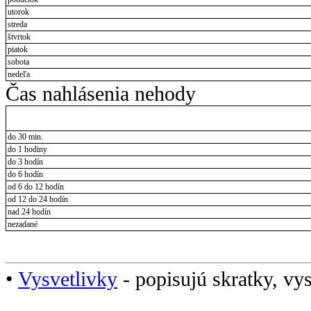
utorok
streda
štvrtok
piatok
sobota
nedeľa
Čas nahlásenia nehody
do 30 min.
do 1 hodiny
do 3 hodín
do 6 hodín
od 6 do 12 hodín
od 12 do 24 hodín
nad 24 hodín
nezadané
•
Vysvetlivky
- popisujú skratky, vys