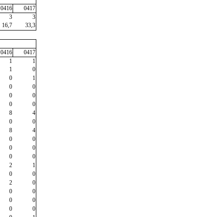
0416
0417
3
3
16,7
33,3
0416
0417
1
1
1
0
0
1
0
0
0
0
0
0
8
4
0
0
8
4
0
0
0
0
0
0
2
1
0
0
2
0
0
0
0
0
0
0