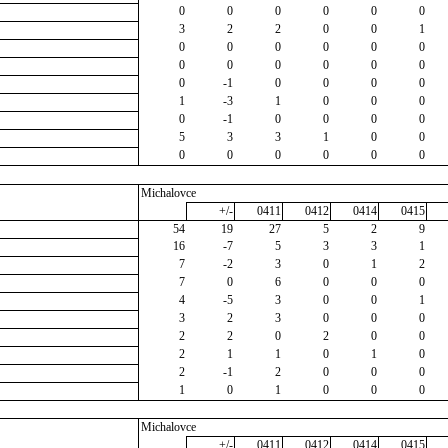
0
0
0
0
0
0
3
2
2
0
0
1
0
0
0
0
0
0
0
0
0
0
0
0
0
-1
0
0
0
0
1
-3
1
0
0
0
0
-1
0
0
0
0
5
3
3
1
0
0
0
0
0
0
0
0
Michalovce
+/-
0411
0412
0414
0415
54
19
27
5
2
9
16
-7
5
3
3
1
7
-2
3
0
1
2
7
0
6
0
0
0
4
-5
3
0
0
1
3
2
3
0
0
0
2
2
0
2
0
0
2
1
1
0
1
0
2
-1
2
0
0
0
1
0
1
0
0
0
Michalovce
+/-
0411
0412
0414
0415