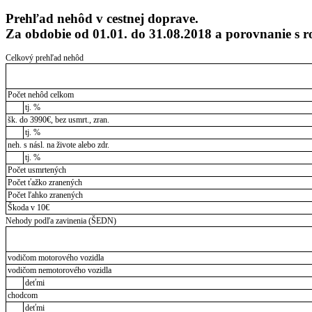
Prehľad nehôd v cestnej doprave.
Za obdobie od 01.01. do 31.08.2018 a porovnanie s
Celkový prehľad nehôd
Počet nehôd celkom
tj. %
šk. do 3990€, bez usmrt., zran.
tj. %
neh. s násl. na živote alebo zdr.
tj. %
Počet usmrtených
Počet ťažko zranených
Počet ľahko zranených
Škoda v 10€
Nehody podľa zavinenia (ŠEDN)
vodičom motorového vozidla
vodičom nemotorového vozidla
deťmi
chodcom
deťmi