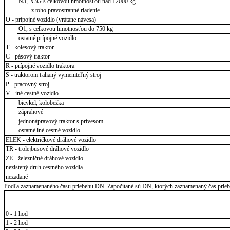
N3, N3G s celkovou hmotnosťou nad 12000 kg
z toho pravostranné riadenie
O - prípojné vozidlo (vrátane návesa)
O1, s celkovou hmotnosťou do 750 kg
ostatné prípojné vozidlo
T - kolesový traktor
C - pásový traktor
R - prípojné vozidlo traktora
S - traktorom ťahaný vymeniteľný stroj
P - pracovný stroj
V - iné cestné vozidlo
bicykel, kolobežka
záprahové
jednonápravový traktor s prívesom
ostatné iné cestné vozidlo
ELEK - električkové dráhové vozidlo
TR - trolejbusové dráhové vozidlo
ZE - železničné dráhové vozidlo
nezistený druh cestného vozidla
nezadané
Podľa zaznamenaného času priebehu DN. Započítané sú DN, ktorých zaznamenaný čas priebeh
0 - 1 hod
1 - 2 hod