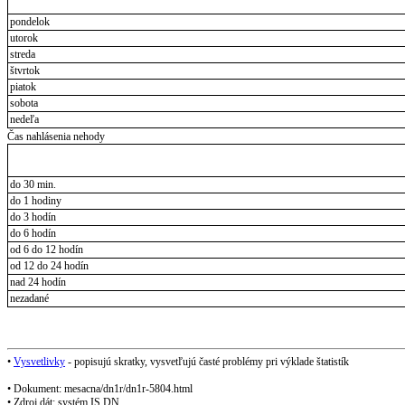
pondelok
utorok
streda
štvrtok
piatok
sobota
nedeľa
Čas nahlásenia nehody
do 30 min.
do 1 hodiny
do 3 hodín
do 6 hodín
od 6 do 12 hodín
od 12 do 24 hodín
nad 24 hodín
nezadané
•
Vysvetlivky
- popisujú skratky, vysvetľujú časté problémy pri výklade štatistík
• Dokument: mesacna/dn1r/dn1r-5804.html
• Zdroj dát: systém IS DN