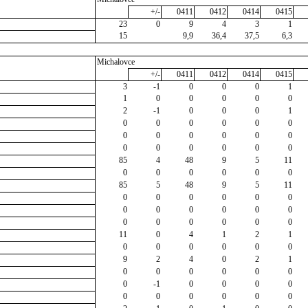
+/-
0411
0412
0414
0415
23
0
9
4
3
1
15
9,9
36,4
37,5
6,3
Michalovce
+/-
0411
0412
0414
0415
3
-1
0
0
0
1
1
0
0
0
0
0
2
-1
0
0
0
1
0
0
0
0
0
0
0
0
0
0
0
0
0
0
0
0
0
0
85
4
48
9
5
11
0
0
0
0
0
0
85
5
48
9
5
11
0
0
0
0
0
0
0
0
0
0
0
0
0
0
0
0
0
0
11
0
4
1
2
1
0
0
0
0
0
0
9
2
4
0
2
1
0
0
0
0
0
0
0
-1
0
0
0
0
0
0
0
0
0
0