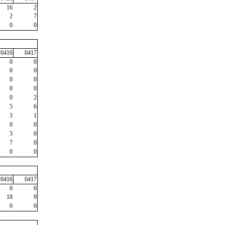
16
2
2
7
0
0
0416
0417
0
0
0
0
0
0
0
0
0
2
5
6
3
1
0
0
3
0
7
0
0
0
0416
0417
0
0
18
9
0
0