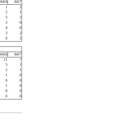
0416
0417
1
2
2
1
5
2
3
0
4
0
3
2
0
2
0416
0417
11
7
3
1
2
1
1
0
0
0
1
0
0
0
0
0