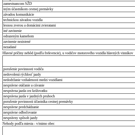
zamestnancom SŽD
iným účastníkom cestnej premávky
závadou komunikácie
technickou závadou vozidla
lesnou zverou a domácimi zvieratami
iné zavinenie
odrazeným kameňom
zavinenie nezistené
nezadané
Hlavné príčiny nehôd (podľa frekvencie), u vodičov motorového vozidla hlavných vinníkov
porušenie povinnosti vodiča
nedovolená rýchlosť jazdy
nedodržanie vzdialenosti medzi vozidlami
nesprávne otáčanie a cúvanie
nesprávna jazda cez križovatku
nesprávna jazda v jazdných pruhoch
porušenie povinnosti účastníka cestnej premávky
nesprávne predchádzanie
nesprávne odbočovanie
nesprávny spôsob jazdy
Nehody podľa miesta - v/mimo obec