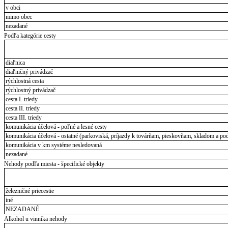
v obci
mimo obec
nezadané
Podľa kategórie cesty
diaľnica
diaľničný privádzač
rýchlostná cesta
rýchlostný privádzač
cesta I. triedy
cesta II. triedy
cesta III. triedy
komunikácia účelová - poľné a lesné cesty
komunikácia účelová - ostatné (parkoviská, príjazdy k továrňam, pieskovňam, skladom a pod
komunikácia v km systéme nesledovaná
nezadané
Nehody podľa miesta - špecifické objekty
železničné priecestie
iné
NEZADANÉ
Alkohol u vinníka nehody