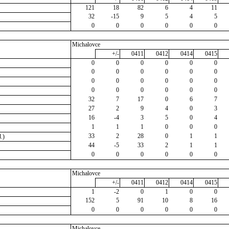
121
18
82
6
4
11
32
-15
9
5
4
5
0
0
0
0
0
0
Michalovce
+/-
0411
0412
0414
0415
0
0
0
0
0
0
0
0
0
0
0
0
0
0
0
0
0
0
0
0
0
0
0
0
32
7
17
0
6
7
27
2
9
4
0
3
16
-4
3
5
0
4
1
1
1
0
0
0
33
2
28
0
1
1
.)
44
-5
33
2
1
1
0
0
0
0
0
0
Michalovce
+/-
0411
0412
0414
0415
1
-2
0
1
0
0
152
5
91
10
8
16
0
0
0
0
0
0
Michalovce