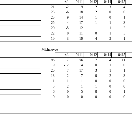
+/-
0411
0412
0414
0415
21
-2
9
2
3
4
23
-6
18
2
0
0
23
9
14
1
0
1
25
4
17
1
1
3
20
-5
12
1
1
2
22
0
11
0
1
5
19
3
10
4
2
1
Michalovce
+/-
0411
0412
0414
0415
96
17
56
7
4
11
9
-12
4
0
1
0
25
-7
17
3
1
1
13
2
7
0
2
3
1
1
1
0
0
0
3
2
1
1
0
0
6
0
5
0
0
1
0
0
0
0
0
0