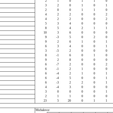
2
1
0
1
1
0
3
2
0
1
0
1
2
0
0
1
1
0
4
2
2
0
0
2
4
2
2
0
0
2
5
3
4
0
0
0
8
5
4
2
1
1
10
3
6
0
0
0
9
-3
5
0
2
0
9
2
6
1
0
1
6
3
4
0
0
1
3
-5
2
0
0
0
8
-1
6
0
1
0
9
2
8
0
0
0
6
-7
2
0
0
2
6
-1
2
1
0
0
6
-4
2
1
0
1
6
-4
5
0
0
1
6
-3
2
2
0
1
4
-4
3
0
0
0
3
0
0
0
0
1
2
1
1
0
0
0
23
5
20
0
1
1
Michalovce