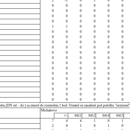
2
-1
0
1
0
0
0
0
0
0
0
0
0
0
0
0
0
0
0
0
0
0
0
0
0
0
0
0
0
0
1
1
0
0
0
0
0
0
0
0
0
0
0
0
0
0
0
0
0
0
0
0
0
0
0
0
0
0
0
0
0
0
0
0
0
0
0
0
0
0
0
0
0
0
0
0
0
0
0
0
0
0
0
0
0
0
0
0
0
0
0
0
0
0
0
0
0
0
0
0
0
0
0
0
0
0
0
0
0
0
0
0
0
0
0
0
0
0
0
0
u (DN od: - do:) sa zmestí do rozmedzia 1 hod. Ostatné sú zaradené pod položku "nezistené
Michalovce
+/-
0411
0412
0414
0415
7
4
4
1
0
1
2
0
1
0
1
0