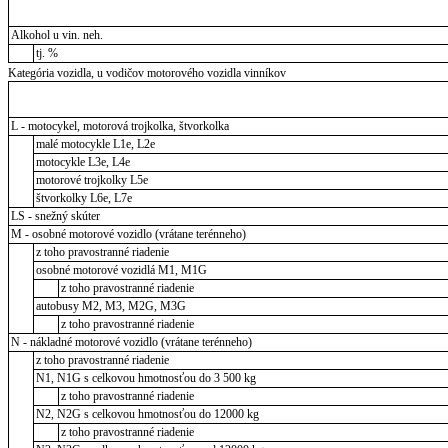
Alkohol u vin. neh.
tj. %
Kategória vozidla, u vodičov motorového vozidla vinníkov
L - motocykel, motorová trojkolka, štvorkolka
malé motocykle L1e, L2e
motocykle L3e, L4e
motorové trojkolky L5e
štvorkolky L6e, L7e
LS - snežný skúter
M - osobné motorové vozidlo (vrátane terénneho)
z toho pravostranné riadenie
osobné motorové vozidlá M1, M1G
z toho pravostranné riadenie
autobusy M2, M3, M2G, M3G
z toho pravostranné riadenie
N - nákladné motorové vozidlo (vrátane terénneho)
z toho pravostranné riadenie
N1, N1G s celkovou hmotnosťou do 3 500 kg
z toho pravostranné riadenie
N2, N2G s celkovou hmotnosťou do 12000 kg
z toho pravostranné riadenie