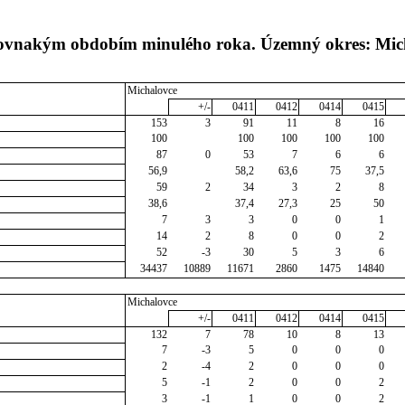
 rovnakým obdobím minulého roka. Územný okres: Mic
Michalovce
+/-
0411
0412
0414
0415
153
3
91
11
8
16
100
100
100
100
100
87
0
53
7
6
6
56,9
58,2
63,6
75
37,5
59
2
34
3
2
8
38,6
37,4
27,3
25
50
7
3
3
0
0
1
14
2
8
0
0
2
52
-3
30
5
3
6
34437
10889
11671
2860
1475
14840
Michalovce
+/-
0411
0412
0414
0415
132
7
78
10
8
13
7
-3
5
0
0
0
2
-4
2
0
0
0
5
-1
2
0
0
2
3
-1
1
0
0
2