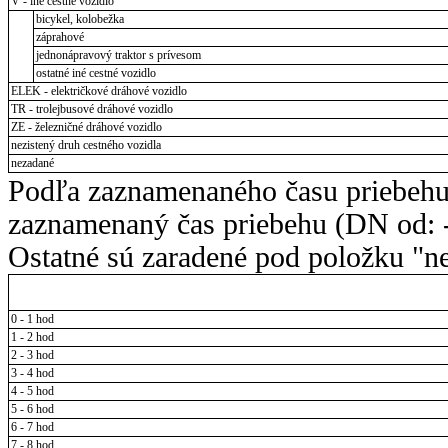
V - iné cestné vozidlo
bicykel, kolobežka
záprahové
jednonápravový traktor s prívesom
ostatné iné cestné vozidlo
ELEK - električkové dráhové vozidlo
TR - trolejbusové dráhové vozidlo
ZE - železničné dráhové vozidlo
nezistený druh cestného vozidla
nezadané
Podľa zaznamenaného času priebehu
zaznamenaný čas priebehu (DN od: -
Ostatné sú zaradené pod položku "ne
0 - 1 hod
1 - 2 hod
2 - 3 hod
3 - 4 hod
4 - 5 hod
5 - 6 hod
6 - 7 hod
7 - 8 hod