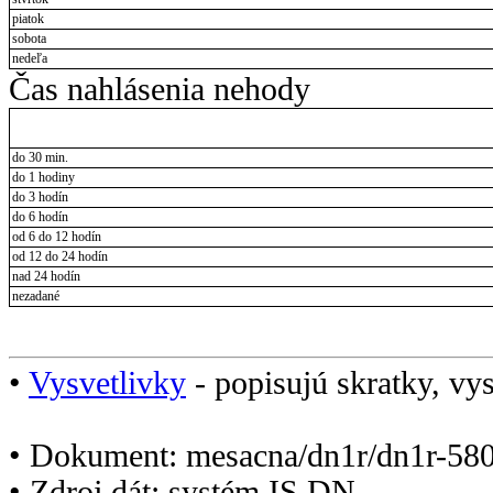
piatok
sobota
nedeľa
Čas nahlásenia nehody
do 30 min.
do 1 hodiny
do 3 hodín
do 6 hodín
od 6 do 12 hodín
od 12 do 24 hodín
nad 24 hodín
nezadané
•
Vysvetlivky
- popisujú skratky, vys
• Dokument: mesacna/dn1r/dn1r-580
• Zdroj dát: systém IS DN