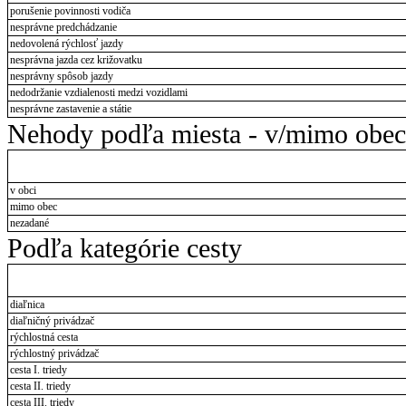
porušenie povinnosti vodiča
nesprávne predchádzanie
nedovolená rýchlosť jazdy
nesprávna jazda cez križovatku
nesprávny spôsob jazdy
nedodržanie vzdialenosti medzi vozidlami
nesprávne zastavenie a státie
Nehody podľa miesta - v/mimo obec
v obci
mimo obec
nezadané
Podľa kategórie cesty
diaľnica
diaľničný privádzač
rýchlostná cesta
rýchlostný privádzač
cesta I. triedy
cesta II. triedy
cesta III. triedy