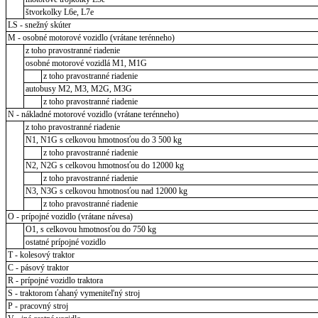
štvorkolky L6e, L7e
LS - snežný skúter
M - osobné motorové vozidlo (vrátane terénneho)
z toho pravostranné riadenie
osobné motorové vozidlá M1, M1G
z toho pravostranné riadenie
autobusy M2, M3, M2G, M3G
z toho pravostranné riadenie
N - nákladné motorové vozidlo (vrátane terénneho)
z toho pravostranné riadenie
N1, N1G s celkovou hmotnosťou do 3 500 kg
z toho pravostranné riadenie
N2, N2G s celkovou hmotnosťou do 12000 kg
z toho pravostranné riadenie
N3, N3G s celkovou hmotnosťou nad 12000 kg
z toho pravostranné riadenie
O - prípojné vozidlo (vrátane návesa)
O1, s celkovou hmotnosťou do 750 kg
ostatné prípojné vozidlo
T - kolesový traktor
C - pásový traktor
R - prípojné vozidlo traktora
S - traktorom ťahaný vymeniteľný stroj
P - pracovný stroj