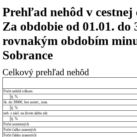
Prehľad nehôd v cestnej
Za obdobie od 01.01. do 
rovnakým obdobím minul
Sobrance
Celkový prehľad nehôd
Počet nehôd celkom
tj. %
šk. do 3990€, bez usmrt., zran.
tj. %
neh. s násl. na živote alebo zdr.
tj. %
Počet usmrtených
Počet ťažko zranených
Počet ľahko zranených