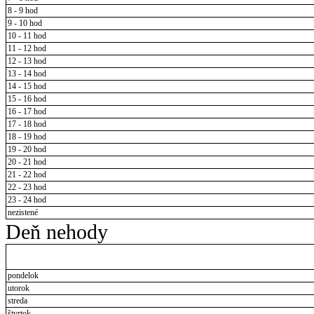
8 - 9 hod
9 - 10 hod
10 - 11 hod
11 - 12 hod
12 - 13 hod
13 - 14 hod
14 - 15 hod
15 - 16 hod
16 - 17 hod
17 - 18 hod
18 - 19 hod
19 - 20 hod
20 - 21 hod
21 - 22 hod
22 - 23 hod
23 - 24 hod
nezistené
Deň nehody
pondelok
utorok
streda
štvrtok