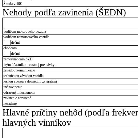
Škoda v 10€
Nehody podľa zavinenia (ŠEDN)
vodičom motorového vozidla
vodičom nemotorového vozidla
deťmi
chodcom
deťmi
zamestnancom SŽD
iným účastníkom cestnej premávky
závadou komunikácie
technickou závadou vozidla
lesnou zverou a domácimi zvieratami
iné zavinenie
odrazeným kameňom
zavinenie nezistené
nezadané
Hlavné príčiny nehôd (podľa frekve
hlavných vinníkov