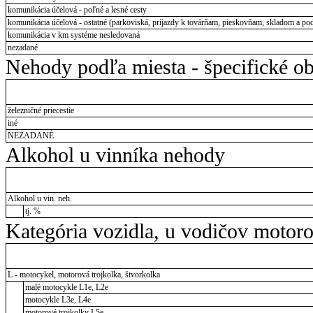
komunikácia účelová - poľné a lesné cesty
komunikácia účelová - ostatné (parkoviská, príjazdy k továrňam, pieskovňam, skladom a pod
komunikácia v km systéme nesledovaná
nezadané
Nehody podľa miesta - špecifické ob
železničné priecestie
iné
NEZADANÉ
Alkohol u vinníka nehody
Alkohol u vin. neh.
tj. %
Kategória vozidla, u vodičov motor
L - motocykel, motorová trojkolka, štvorkolka
malé motocykle L1e, L2e
motocykle L3e, L4e
motorové trojkolky L5e