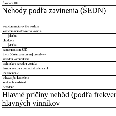
Škoda v 10€
Nehody podľa zavinenia (ŠEDN)
vodičom motorového vozidla
vodičom nemotorového vozidla
deťmi
chodcom
deťmi
zamestnancom SŽD
iným účastníkom cestnej premávky
závadou komunikácie
technickou závadou vozidla
lesnou zverou a domácimi zvieratami
iné zavinenie
odrazeným kameňom
zavinenie nezistené
nezadané
Hlavné príčiny nehôd (podľa frekve
hlavných vinníkov