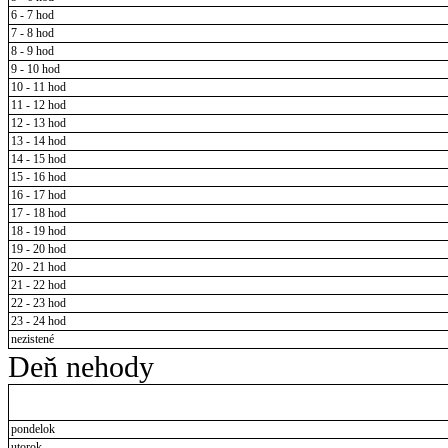
6 - 7 hod
7 - 8 hod
8 - 9 hod
9 - 10 hod
10 - 11 hod
11 - 12 hod
12 - 13 hod
13 - 14 hod
14 - 15 hod
15 - 16 hod
16 - 17 hod
17 - 18 hod
18 - 19 hod
19 - 20 hod
20 - 21 hod
21 - 22 hod
22 - 23 hod
23 - 24 hod
nezistené
Deň nehody
pondelok
utorok