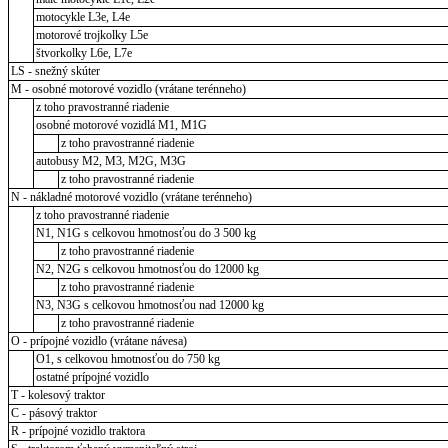
motocykle L3e, L4e
motorové trojkolky L5e
štvorkolky L6e, L7e
LS - snežný skúter
M - osobné motorové vozidlo (vrátane terénneho)
z toho pravostranné riadenie
osobné motorové vozidlá M1, M1G
z toho pravostranné riadenie
autobusy M2, M3, M2G, M3G
z toho pravostranné riadenie
N - nákladné motorové vozidlo (vrátane terénneho)
z toho pravostranné riadenie
N1, N1G s celkovou hmotnosťou do 3 500 kg
z toho pravostranné riadenie
N2, N2G s celkovou hmotnosťou do 12000 kg
z toho pravostranné riadenie
N3, N3G s celkovou hmotnosťou nad 12000 kg
z toho pravostranné riadenie
O - prípojné vozidlo (vrátane návesa)
O1, s celkovou hmotnosťou do 750 kg
ostatné prípojné vozidlo
T - kolesový traktor
C - pásový traktor
R - prípojné vozidlo traktora