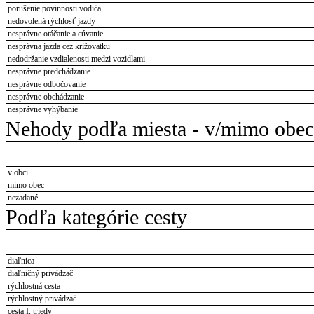
porušenie povinnosti vodiča
nedovolená rýchlosť jazdy
nesprávne otáčanie a cúvanie
nesprávna jazda cez križovatku
nedodržanie vzdialenosti medzi vozidlami
nesprávne predchádzanie
nesprávne odbočovanie
nesprávne obchádzanie
nesprávne vyhýbanie
Nehody podľa miesta - v/mimo obec
v obci
mimo obec
nezadané
Podľa kategórie cesty
diaľnica
diaľničný privádzač
rýchlostná cesta
rýchlostný privádzač
cesta I. triedy