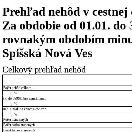
Prehľad nehôd v cestnej
Za obdobie od 01.01. do 
rovnakým obdobím minul
Spišská Nová Ves
Celkový prehľad nehôd
Počet nehôd celkom
tj. %
šk. do 3990€, bez usmrt., zran.
tj. %
neh. s násl. na živote alebo zdr.
tj. %
Počet usmrtených
Počet ťažko zranených
Počet ľahko zranených