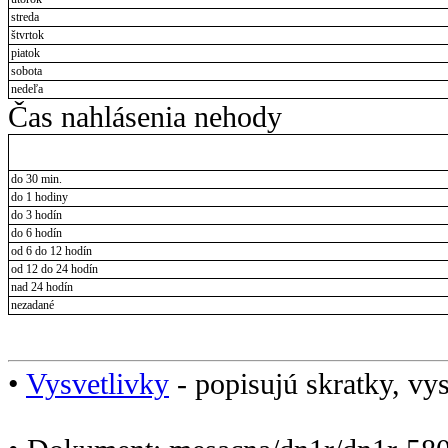
streda
štvrtok
piatok
sobota
nedeľa
Čas nahlásenia nehody
do 30 min.
do 1 hodiny
do 3 hodín
do 6 hodín
od 6 do 12 hodín
od 12 do 24 hodín
nad 24 hodín
nezadané
•
Vysvetlivky
- popisujú skratky, vys