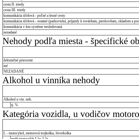
cesta II. triedy
cesta III. triedy
komunikácia účelová - poľné a lesné cesty
komunikácia účelová - ostatné (parkoviská, príjazdy k továrňam, pieskovňam, skladom a pod
komunikácia v km systéme nesledovaná
nezadané
Nehody podľa miesta - špecifické ob
železničné priecestie
iné
NEZADANÉ
Alkohol u vinníka nehody
Alkohol u vin. neh.
tj. %
Kategória vozidla, u vodičov motor
L - motocykel, motorová trojkolka, štvorkolka
malé motocykle L1e, L2e