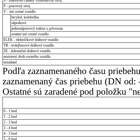
S - traktorom ťahaný vymeniteľný stroj
P - pracovný stroj
V - iné cestné vozidlo
bicykel, kolobežka
záprahové
jednonápravový traktor s prívesom
ostatné iné cestné vozidlo
ELEK - električkové dráhové vozidlo
TR - trolejbusové dráhové vozidlo
ZE - železničné dráhové vozidlo
nezistený druh cestného vozidla
nezadané
Podľa zaznamenaného času priebehu
zaznamenaný čas priebehu (DN od: -
Ostatné sú zaradené pod položku "ne
0 - 1 hod
1 - 2 hod
2 - 3 hod
3 - 4 hod
4 - 5 hod
5 - 6 hod