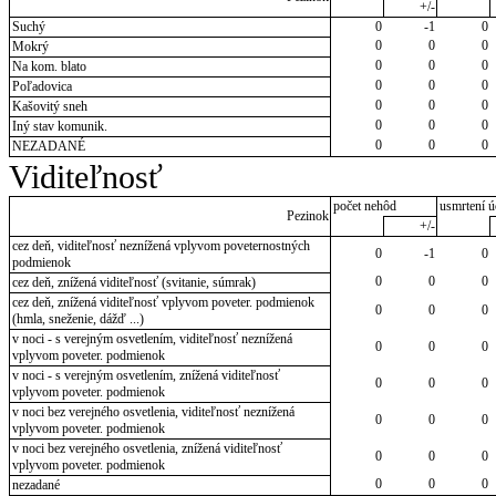
+/-
Suchý
0
-1
0
0
0
0
Mokrý
0
0
0
Na kom. blato
0
0
0
Poľadovica
0
0
0
Kašovitý sneh
0
0
0
Iný stav komunik.
0
0
0
NEZADANÉ
Viditeľnosť
počet nehôd
usmrtení ú
Pezinok
+/-
cez deň, viditeľnosť neznížená vplyvom poveternostných
0
-1
0
podmienok
0
0
0
cez deň, znížená viditeľnosť (svitanie, súmrak)
cez deň, znížená viditeľnosť vplyvom poveter. podmienok
0
0
0
(hmla, sneženie, dážď ...)
v noci - s verejným osvetlením, viditeľnosť neznížená
0
0
0
vplyvom poveter. podmienok
v noci - s verejným osvetlením, znížená viditeľnosť
0
0
0
vplyvom poveter. podmienok
v noci bez verejného osvetlenia, viditeľnosť neznížená
0
0
0
vplyvom poveter. podmienok
v noci bez verejného osvetlenia, znížená viditeľnosť
0
0
0
vplyvom poveter. podmienok
0
0
0
nezadané