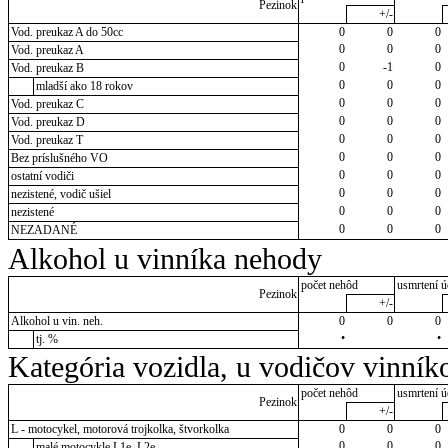
Pezinok
+/-
Vod. preukaz A do 50cc
0
0
0
0
0
0
Vod. preukaz A
0
-1
0
Vod. preukaz B
0
0
0
mladší ako 18 rokov
0
0
0
Vod. preukaz C
0
0
0
Vod. preukaz D
0
0
0
Vod. preukaz T
0
0
0
Bez príslušného VO
0
0
0
ostatní vodiči
0
0
0
nezistené, vodič ušiel
0
0
0
nezistené
0
0
0
NEZADANÉ
Alkohol u vinníka nehody
počet nehôd
usmrtení ú
Pezinok
+/-
Alkohol u vin. neh.
0
0
0
•
•
tj. %
Kategória vozidla, u vodičov vinník
počet nehôd
usmrtení ú
Pezinok
+/-
L - motocykel, motorová trojkolka, štvorkolka
0
0
0
0
0
0
malé motocykle L1e, L2e