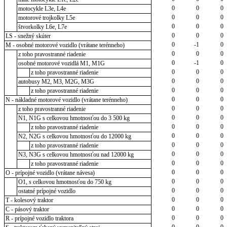
0
0
0
motocykle L3e, L4e
0
0
0
motorové trojkolky L5e
0
0
0
štvorkolky L6e, L7e
0
0
0
LS - snežný skúter
0
-1
0
M - osobné motorové vozidlo (vrátane terénneho)
0
0
0
z toho pravostranné riadenie
0
-1
0
osobné motorové vozidlá M1, M1G
0
0
0
z toho pravostranné riadenie
0
0
0
autobusy M2, M3, M2G, M3G
0
0
0
z toho pravostranné riadenie
0
0
0
N - nákladné motorové vozidlo (vrátane terénneho)
0
0
0
z toho pravostranné riadenie
0
0
0
N1, N1G s celkovou hmotnosťou do 3 500 kg
0
0
0
z toho pravostranné riadenie
0
0
0
N2, N2G s celkovou hmotnosťou do 12000 kg
0
0
0
z toho pravostranné riadenie
0
0
0
N3, N3G s celkovou hmotnosťou nad 12000 kg
0
0
0
z toho pravostranné riadenie
0
0
0
O - prípojné vozidlo (vrátane návesa)
0
0
0
O1, s celkovou hmotnosťou do 750 kg
0
0
0
ostatné prípojné vozidlo
0
0
0
T - kolesový traktor
0
0
0
C - pásový traktor
0
0
0
R - prípojné vozidlo traktora
0
0
0