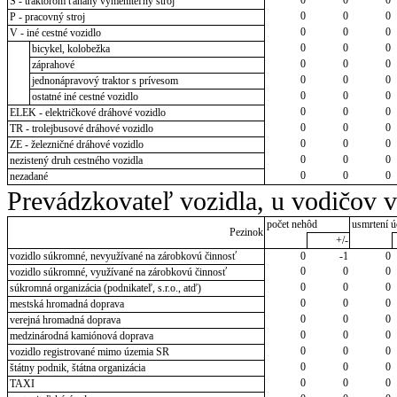
S - traktorom ťahaný vymeniteľný stroj
0
0
0
P - pracovný stroj
0
0
0
V - iné cestné vozidlo
0
0
0
bicykel, kolobežka
0
0
0
záprahové
0
0
0
jednonápravový traktor s prívesom
0
0
0
ostatné iné cestné vozidlo
0
0
0
ELEK - električkové dráhové vozidlo
0
0
0
TR - trolejbusové dráhové vozidlo
0
0
0
ZE - železničné dráhové vozidlo
0
0
0
nezistený druh cestného vozidla
0
0
0
nezadané
Prevádzkovateľ vozidla, u vodičov 
počet nehôd
usmrtení ú
Pezinok
+/-
vozidlo súkromné, nevyužívané na zárobkovú činnosť
0
-1
0
0
0
0
vozidlo súkromné, využívané na zárobkovú činnosť
0
0
0
súkromná organizácia (podnikateľ, s.r.o., atď)
0
0
0
mestská hromadná doprava
0
0
0
verejná hromadná doprava
0
0
0
medzinárodná kamiónová doprava
0
0
0
vozidlo registrované mimo územia SR
0
0
0
štátny podnik, štátna organizácia
0
0
0
TAXI