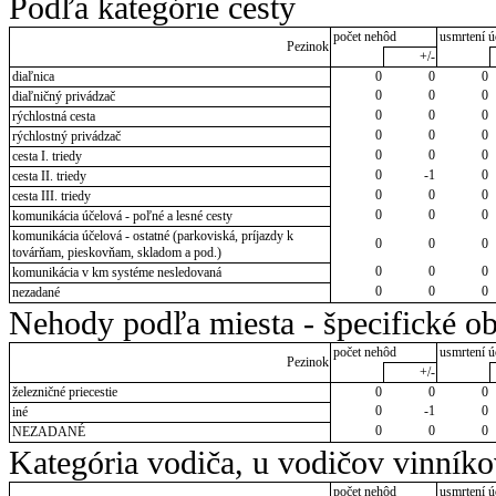
Podľa kategórie cesty
počet nehôd
usmrtení ú
Pezinok
+/-
diaľnica
0
0
0
0
0
0
diaľničný privádzač
0
0
0
rýchlostná cesta
0
0
0
rýchlostný privádzač
0
0
0
cesta I. triedy
0
-1
0
cesta II. triedy
0
0
0
cesta III. triedy
0
0
0
komunikácia účelová - poľné a lesné cesty
komunikácia účelová - ostatné (parkoviská, príjazdy k
0
0
0
továrňam, pieskovňam, skladom a pod.)
0
0
0
komunikácia v km systéme nesledovaná
0
0
0
nezadané
Nehody podľa miesta - špecifické ob
počet nehôd
usmrtení ú
Pezinok
+/-
železničné priecestie
0
0
0
0
-1
0
iné
0
0
0
NEZADANÉ
Kategória vodiča, u vodičov vinník
počet nehôd
usmrtení ú