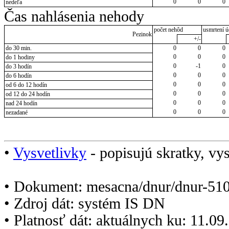
0
0
0
nedeľa
Čas nahlásenia nehody
počet nehôd
usmrtení ú
Pezinok
+/-
do 30 min.
0
0
0
0
0
0
do 1 hodiny
0
-1
0
do 3 hodín
0
0
0
do 6 hodín
0
0
0
od 6 do 12 hodín
0
0
0
od 12 do 24 hodín
0
0
0
nad 24 hodín
0
0
0
nezadané
•
Vysvetlivky
- popisujú skratky, vys
• Dokument: mesacna/dnur/dnur-510
• Zdroj dát: systém IS DN
• Platnosť dát: aktuálnych ku: 11.0