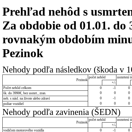
Prehľad nehôd s usmrten
Za obdobie od 01.01. do 
rovnakým obdobím minul
Pezinok
Nehody podľa následkov (škoda v 1
počet nehôd
usmrtení ú
Pezinok
+/-
Počet nehôd celkom
0
-1
0
0
0
0
šk. do 3990€, bez usmrt., zran.
0
-1
0
neh. s násl. na živote alebo zdraví
0
0
0
požiar vozidiel
Nehody podľa zavinenia (ŠEDN)
počet nehôd
usmrtení ú
Pezinok
+/-
vodičom motorového vozidla
0
-1
0