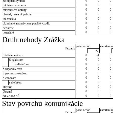
0
0
0
zastupiteľský úrad
0
0
0
ministerstvo vnútra
0
0
0
ministerstvo obrany
0
0
0
obecná, mestská polícia
0
0
0
iné vozidlo
0
0
0
ukradnuté, neoprávnene použité vozidlo
0
0
0
nezistené
0
0
0
nezadané
Druh nehody Zrážka
počet nehôd
usmrtení ú
Pezinok
+/-
S idúcim nek.voz.
0
-1
0
0
0
0
S cyklistom
0
0
0
s dieťaťom
0
0
0
S zaparkov. voz.
0
0
0
S pevnou prekážkou
0
0
0
S chodcom
0
0
0
s dieťaťom
0
0
0
Havária
0
0
0
Ostatné
0
0
0
NEZADANÉ
Stav povrchu komunikácie
počet nehôd
usmrtení ú
Pezinok