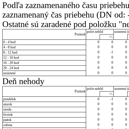
Podľa zaznamenaného času priebehu
zaznamenaný čas priebehu (DN od: -
Ostatné sú zaradené pod položku "ne
počet nehôd
usmrtení ú
Pezinok
+/-
0 - 4 hod
0
0
0
0
0
0
4 - 8 hod
0
-1
0
8 - 12 hod
0
0
0
12 - 16 hod
0
0
0
16 - 20 hod
0
0
0
20 - 24 hod
0
0
0
nezistené
Deň nehody
počet nehôd
usmrtení ú
Pezinok
+/-
pondelok
0
-1
0
0
0
0
utorok
0
0
0
streda
0
0
0
štvrtok
0
0
0
piatok
0
0
0
sobota