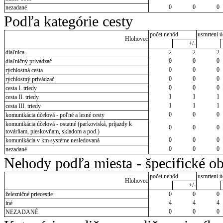
0
0
0
nezadané
Podľa kategórie cesty
počet nehôd
usmrtení ú
Hlohovec
+/-
diaľnica
2
2
2
0
0
0
diaľničný privádzač
0
0
0
rýchlostná cesta
0
0
0
rýchlostný privádzač
0
0
0
cesta I. triedy
1
1
1
cesta II. triedy
1
1
1
cesta III. triedy
0
0
0
komunikácia účelová - poľné a lesné cesty
komunikácia účelová - ostatné (parkoviská, príjazdy k
0
0
0
továrňam, pieskovňam, skladom a pod.)
0
0
0
komunikácia v km systéme nesledovaná
0
0
0
nezadané
Nehody podľa miesta - špecifické ob
počet nehôd
usmrtení ú
Hlohovec
+/-
železničné priecestie
0
0
0
4
4
4
iné
0
0
0
NEZADANÉ