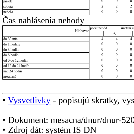
0
0
0
piatok
2
2
2
sobota
0
0
0
nedeľa
Čas nahlásenia nehody
počet nehôd
usmrtení ú
Hlohovec
+/-
do 30 min.
4
4
4
0
0
0
do 1 hodiny
0
0
0
do 3 hodín
0
0
0
do 6 hodín
0
0
0
od 6 do 12 hodín
0
0
0
od 12 do 24 hodín
0
0
0
nad 24 hodín
0
0
0
nezadané
•
Vysvetlivky
- popisujú skratky, vys
• Dokument: mesacna/dnur/dnur-520
• Zdroj dát: systém IS DN