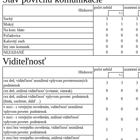
počet nehôd
usmrtení ú
Hlohovec
+/-
Suchý
3
3
3
1
1
1
Mokrý
0
0
0
Na kom. blato
0
0
0
Poľadovica
0
0
0
Kašovitý sneh
0
0
0
Iný stav komunik.
0
0
0
NEZADANÉ
Viditeľnosť
počet nehôd
usmrtení ú
Hlohovec
+/-
cez deň, viditeľnosť neznížená vplyvom poveternostných
3
3
3
podmienok
0
0
0
cez deň, znížená viditeľnosť (svitanie, súmrak)
cez deň, znížená viditeľnosť vplyvom poveter. podmienok
0
0
0
(hmla, sneženie, dážď ...)
v noci - s verejným osvetlením, viditeľnosť neznížená
0
0
0
vplyvom poveter. podmienok
v noci - s verejným osvetlením, znížená viditeľnosť
0
0
0
vplyvom poveter. podmienok
v noci bez verejného osvetlenia, viditeľnosť neznížená
1
1
1
vplyvom poveter. podmienok
v noci bez verejného osvetlenia, znížená viditeľnosť
0
0
0