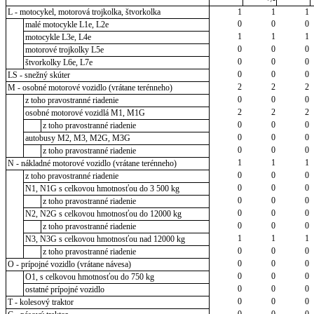
L - motocykel, motorová trojkolka, štvorkolka
1
1
1
0
0
0
malé motocykle L1e, L2e
1
1
1
motocykle L3e, L4e
0
0
0
motorové trojkolky L5e
0
0
0
štvorkolky L6e, L7e
0
0
0
LS - snežný skúter
2
2
2
M - osobné motorové vozidlo (vrátane terénneho)
0
0
0
z toho pravostranné riadenie
2
2
2
osobné motorové vozidlá M1, M1G
0
0
0
z toho pravostranné riadenie
0
0
0
autobusy M2, M3, M2G, M3G
0
0
0
z toho pravostranné riadenie
1
1
1
N - nákladné motorové vozidlo (vrátane terénneho)
0
0
0
z toho pravostranné riadenie
0
0
0
N1, N1G s celkovou hmotnosťou do 3 500 kg
0
0
0
z toho pravostranné riadenie
0
0
0
N2, N2G s celkovou hmotnosťou do 12000 kg
0
0
0
z toho pravostranné riadenie
1
1
1
N3, N3G s celkovou hmotnosťou nad 12000 kg
0
0
0
z toho pravostranné riadenie
0
0
0
O - prípojné vozidlo (vrátane návesa)
0
0
0
O1, s celkovou hmotnosťou do 750 kg
0
0
0
ostatné prípojné vozidlo
0
0
0
T - kolesový traktor
0
0
0