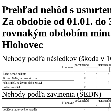
Prehľad nehôd s usmrten
Za obdobie od 01.01. do 
rovnakým obdobím minul
Hlohovec
Nehody podľa následkov (škoda v 1
počet nehôd
usmrtení ú
Hlohovec
+/-
Počet nehôd celkom
4
4
4
0
0
0
šk. do 3990€, bez usmrt., zran.
4
4
4
neh. s násl. na živote alebo zdraví
0
0
0
požiar vozidiel
Nehody podľa zavinenia (ŠEDN)
počet nehôd
usmrtení ú
Hlohovec
+/-
vodičom motorového vozidla
4
4
4