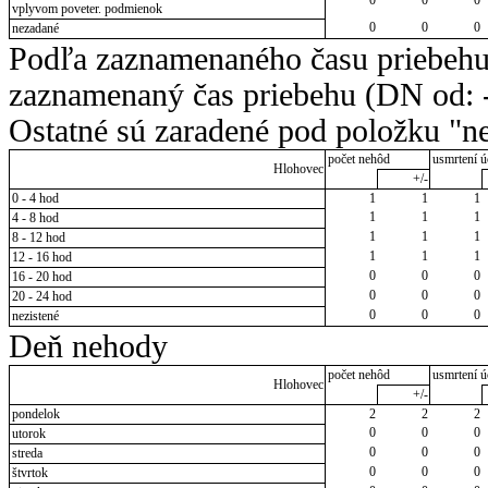
vplyvom poveter. podmienok
0
0
0
nezadané
Podľa zaznamenaného času priebehu
zaznamenaný čas priebehu (DN od: -
Ostatné sú zaradené pod položku "ne
počet nehôd
usmrtení ú
Hlohovec
+/-
0 - 4 hod
1
1
1
1
1
1
4 - 8 hod
1
1
1
8 - 12 hod
1
1
1
12 - 16 hod
0
0
0
16 - 20 hod
0
0
0
20 - 24 hod
0
0
0
nezistené
Deň nehody
počet nehôd
usmrtení ú
Hlohovec
+/-
pondelok
2
2
2
0
0
0
utorok
0
0
0
streda
0
0
0
štvrtok