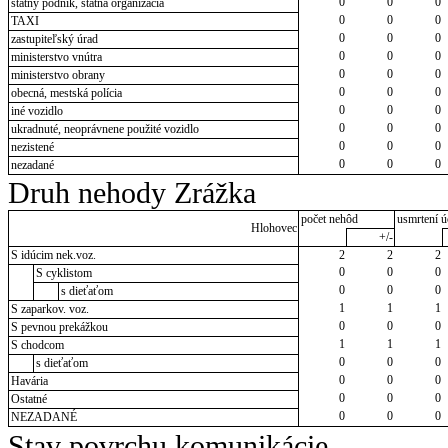
0
0
0
štátny podnik, štátna organizácia
0
0
0
TAXI
0
0
0
zastupiteľský úrad
0
0
0
ministerstvo vnútra
0
0
0
ministerstvo obrany
0
0
0
obecná, mestská polícia
0
0
0
iné vozidlo
0
0
0
ukradnuté, neoprávnene použité vozidlo
0
0
0
nezistené
0
0
0
nezadané
Druh nehody Zrážka
počet nehôd
usmrtení ú
Hlohovec
+/-
S idúcim nek.voz.
2
2
2
0
0
0
S cyklistom
0
0
0
s dieťaťom
1
1
1
S zaparkov. voz.
0
0
0
S pevnou prekážkou
1
1
1
S chodcom
0
0
0
s dieťaťom
0
0
0
Havária
0
0
0
Ostatné
0
0
0
NEZADANÉ
Stav povrchu komunikácie