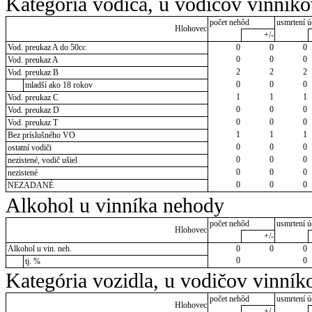
Kategória vodiča, u vodičov vinník
počet nehôd
usmrtení ú
Hlohovec
+/-
Vod. preukaz A do 50cc
0
0
0
0
0
0
Vod. preukaz A
2
2
2
Vod. preukaz B
0
0
0
mladší ako 18 rokov
1
1
1
Vod. preukaz C
0
0
0
Vod. preukaz D
0
0
0
Vod. preukaz T
1
1
1
Bez príslušného VO
0
0
0
ostatní vodiči
0
0
0
nezistené, vodič ušiel
0
0
0
nezistené
0
0
0
NEZADANÉ
Alkohol u vinníka nehody
počet nehôd
usmrtení ú
Hlohovec
+/-
Alkohol u vin. neh.
0
0
0
0
0
tj. %
Kategória vozidla, u vodičov vinník
počet nehôd
usmrtení ú
Hlohovec
+/-