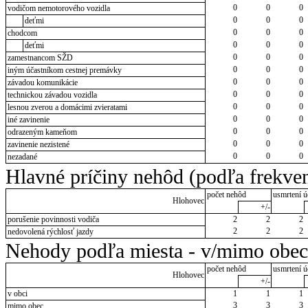
0
0
0
vodičom nemotorového vozidla
0
0
0
deťmi
0
0
0
chodcom
0
0
0
deťmi
0
0
0
zamestnancom SŽD
0
0
0
iným účastníkom cestnej premávky
0
0
0
závadou komunikácie
0
0
0
technickou závadou vozidla
0
0
0
lesnou zverou a domácimi zvieratami
0
0
0
iné zavinenie
0
0
0
odrazeným kameňom
0
0
0
zavinenie nezistené
0
0
0
nezadané
Hlavné príčiny nehôd (podľa frekven
počet nehôd
usmrtení ú
Hlohovec
+/-
porušenie povinnosti vodiča
2
2
2
2
2
2
nedovolená rýchlosť jazdy
Nehody podľa miesta - v/mimo obec
počet nehôd
usmrtení ú
Hlohovec
+/-
v obci
1
1
1
3
3
3
mimo obec