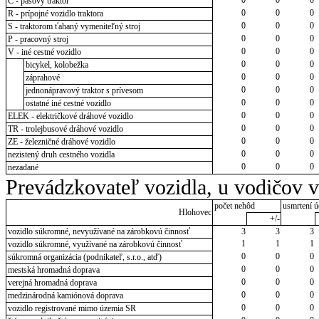
C - pásový traktor
0
0
0
R - prípojné vozidlo traktora
0
0
0
S - traktorom ťahaný vymeniteľný stroj
0
0
0
P - pracovný stroj
0
0
0
V - iné cestné vozidlo
0
0
0
bicykel, kolobežka
0
0
0
záprahové
0
0
0
jednonápravový traktor s prívesom
0
0
0
ostatné iné cestné vozidlo
0
0
0
ELEK - električkové dráhové vozidlo
0
0
0
TR - trolejbusové dráhové vozidlo
0
0
0
ZE - železničné dráhové vozidlo
0
0
0
nezistený druh cestného vozidla
0
0
0
nezadané
Prevádzkovateľ vozidla, u vodičov 
počet nehôd
usmrtení ú
Hlohovec
+/-
vozidlo súkromné, nevyužívané na zárobkovú činnosť
3
3
3
1
1
1
vozidlo súkromné, využívané na zárobkovú činnosť
0
0
0
súkromná organizácia (podnikateľ, s.r.o., atď)
0
0
0
mestská hromadná doprava
0
0
0
verejná hromadná doprava
0
0
0
medzinárodná kamiónová doprava
0
0
0
vozidlo registrované mimo územia SR