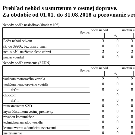
Prehľad nehôd s usmrtením v cestnej doprave.
Za obdobie od 01.01. do 31.08.2018 a porovnanie s
Nehody podľa následkov (škoda v 10€)
počet nehôd
usmrtení ú
Senica
+/-
Počet nehôd celkom
3
0
3
0
0
0
šk. do 3990€, bez usmrt., zran.
3
0
3
neh. s násl. na živote alebo zdraví
0
0
0
požiar vozidiel
Nehody podľa zavinenia (ŠEDN)
počet nehôd
usmrtení ú
Senica
+/-
vodičom motorového vozidla
2
0
2
0
0
0
vodičom nemotorového vozidla
0
0
0
deťmi
1
0
1
chodcom
0
0
0
deťmi
0
0
0
zamestnancom SŽD
0
0
0
iným účastníkom cestnej premávky
0
0
0
závadou komunikácie
0
0
0
technickou závadou vozidla
0
0
0
lesnou zverou a domácimi zvieratami
0
0
0
iné zavinenie