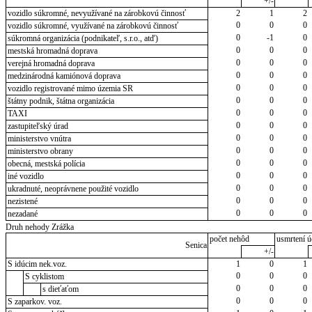
+/-
vozidlo súkromné, nevyužívané na zárobkovú činnosť
2
1
2
0
0
0
vozidlo súkromné, využívané na zárobkovú činnosť
0
-1
0
súkromná organizácia (podnikateľ, s.r.o., atď)
0
0
0
mestská hromadná doprava
0
0
0
verejná hromadná doprava
0
0
0
medzinárodná kamiónová doprava
0
0
0
vozidlo registrované mimo územia SR
0
0
0
štátny podnik, štátna organizácia
0
0
0
TAXI
0
0
0
zastupiteľský úrad
0
0
0
ministerstvo vnútra
0
0
0
ministerstvo obrany
0
0
0
obecná, mestská polícia
0
0
0
iné vozidlo
0
0
0
ukradnuté, neoprávnene použité vozidlo
0
0
0
nezistené
0
0
0
nezadané
Druh nehody Zrážka
počet nehôd
usmrtení ú
Senica
+/-
S idúcim nek.voz.
1
0
1
0
0
0
S cyklistom
0
0
0
s dieťaťom
0
0
0
S zaparkov. voz.