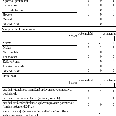
1
0
1
S pevnou prekážkou
1
0
1
S chodcom
0
0
0
s dieťaťom
0
0
0
Havária
0
0
0
Ostatné
0
0
0
NEZADANÉ
Stav povrchu komunikácie
počet nehôd
usmrtení ú
Senica
+/-
Suchý
2
-1
2
1
1
1
Mokrý
0
0
0
Na kom. blato
0
0
0
Poľadovica
0
0
0
Kašovitý sneh
0
0
0
Iný stav komunik.
0
0
0
NEZADANÉ
Viditeľnosť
počet nehôd
usmrtení ú
Senica
+/-
cez deň, viditeľnosť neznížená vplyvom poveternostných
1
-1
1
podmienok
1
1
1
cez deň, znížená viditeľnosť (svitanie, súmrak)
cez deň, znížená viditeľnosť vplyvom poveter. podmienok
0
0
0
(hmla, sneženie, dážď ...)
v noci - s verejným osvetlením, viditeľnosť neznížená
0
-1
0
vplyvom poveter. podmienok