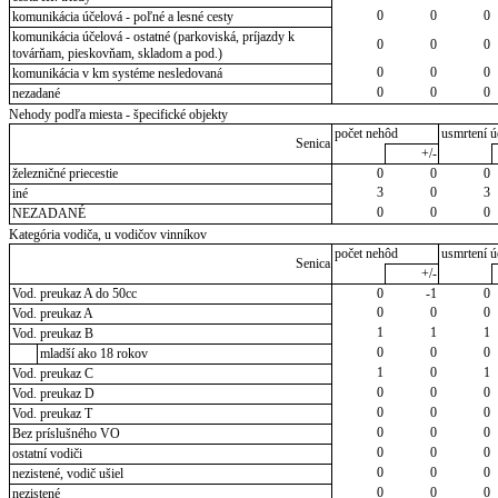
0
0
0
komunikácia účelová - poľné a lesné cesty
komunikácia účelová - ostatné (parkoviská, príjazdy k
0
0
0
továrňam, pieskovňam, skladom a pod.)
0
0
0
komunikácia v km systéme nesledovaná
0
0
0
nezadané
Nehody podľa miesta - špecifické objekty
počet nehôd
usmrtení ú
Senica
+/-
železničné priecestie
0
0
0
3
0
3
iné
0
0
0
NEZADANÉ
Kategória vodiča, u vodičov vinníkov
počet nehôd
usmrtení ú
Senica
+/-
Vod. preukaz A do 50cc
0
-1
0
0
0
0
Vod. preukaz A
1
1
1
Vod. preukaz B
0
0
0
mladší ako 18 rokov
1
0
1
Vod. preukaz C
0
0
0
Vod. preukaz D
0
0
0
Vod. preukaz T
0
0
0
Bez príslušného VO
0
0
0
ostatní vodiči
0
0
0
nezistené, vodič ušiel
0
0
0
nezistené