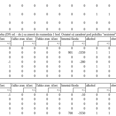
0
0
0
0
0
0
0
0
0
1
0
0
0
0
0
0
1
1
0
0
0
0
0
0
0
0
0
0
0
0
0
0
0
0
0
0
u (DN od: - do:) sa zmestí do rozmedzia 1 hod. Ostatné sú zaradené pod položku "nezistené
čast.
ťažko zran. účast.
ľahko zran. účast.
hmotná škoda
alkohol
obe
+/-
+/-
+/-
+/-
+/-
0
0
0
0
0
0
0
0
0
0
0
0
0
0
901
-3359
1
1
0
0
0
0
0
0
0
0
0
-1
0
0
0
0
0
-280
0
0
1
0
0
0
0
0
0
1
1
0
0
0
0
0
0
0
0
0
0
0
0
0
0
0
0
0
0
čast.
ťažko zran. účast.
ľahko zran. účast.
hmotná škoda
alkohol
obe
+/-
+/-
+/-
+/-
+/-
-1
0
0
0
0
0
-10
0
0
0
0
0
0
0
0
0
0
0
0
0
0
0
0
0
0
0
0
0
0
0
0
0
0
0
0
0
1
0
0
0
0
700
-3550
1
1