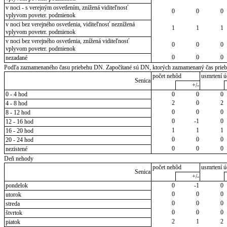
v noci - s verejným osvetlením, znížená viditeľnosť
0
0
0
vplyvom poveter. podmienok
v noci bez verejného osvetlenia, viditeľnosť neznížená
1
1
1
vplyvom poveter. podmienok
v noci bez verejného osvetlenia, znížená viditeľnosť
0
0
0
vplyvom poveter. podmienok
0
0
0
nezadané
Podľa zaznamenaného času priebehu DN. Započítané sú DN, ktorých zaznamenaný čas priebeh
počet nehôd
usmrtení ú
Senica
+/-
0 - 4 hod
0
0
0
2
0
2
4 - 8 hod
0
0
0
8 - 12 hod
0
-1
0
12 - 16 hod
1
1
1
16 - 20 hod
0
0
0
20 - 24 hod
0
0
0
nezistené
Deň nehody
počet nehôd
usmrtení ú
Senica
+/-
pondelok
0
-1
0
0
0
0
utorok
0
0
0
streda
0
0
0
štvrtok
2
1
2
piatok