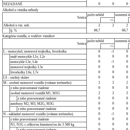
0
0
0
NEZADANÉ
Alkohol u vinníka nehody
počet nehôd
usmrtení ú
Senica
+/-
Alkohol u vin. neh.
2
2
2
66,7
66,7
tj. %
Kategória vozidla, u vodičov vinníkov
počet nehôd
usmrtení ú
Senica
+/-
L - motocykel, motorová trojkolka, štvorkolka
0
-1
0
0
0
0
malé motocykle L1e, L2e
0
-1
0
motocykle L3e, L4e
0
0
0
motorové trojkolky L5e
0
0
0
štvorkolky L6e, L7e
0
0
0
LS - snežný skúter
2
2
2
M - osobné motorové vozidlo (vrátane terénneho)
0
0
0
z toho pravostranné riadenie
2
2
2
osobné motorové vozidlá M1, M1G
0
0
0
z toho pravostranné riadenie
0
0
0
autobusy M2, M3, M2G, M3G
0
0
0
z toho pravostranné riadenie
0
-1
0
N - nákladné motorové vozidlo (vrátane terénneho)
0
0
0
z toho pravostranné riadenie
0
0
0
N1, N1G s celkovou hmotnosťou do 3 500 kg
0
0
0
z toho pravostranné riadenie