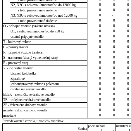
0
0
0
N2, N2G s celkovou hmotnosťou do 12000 kg
0
0
0
z toho pravostranné riadenie
0
-1
0
N3, N3G s celkovou hmotnosťou nad 12000 kg
0
0
0
z toho pravostranné riadenie
0
0
0
O - prípojné vozidlo (vrátane návesa)
0
0
0
O1, s celkovou hmotnosťou do 750 kg
0
0
0
ostatné prípojné vozidlo
0
0
0
T - kolesový traktor
0
0
0
C - pásový traktor
0
0
0
R - prípojné vozidlo traktora
0
0
0
S - traktorom ťahaný vymeniteľný stroj
0
0
0
P - pracovný stroj
0
0
0
V - iné cestné vozidlo
0
0
0
bicykel, kolobežka
0
0
0
záprahové
0
0
0
jednonápravový traktor s prívesom
0
0
0
ostatné iné cestné vozidlo
0
0
0
ELEK - električkové dráhové vozidlo
0
0
0
TR - trolejbusové dráhové vozidlo
0
0
0
ZE - železničné dráhové vozidlo
0
0
0
nezistený druh cestného vozidla
0
0
0
nezadané
Prevádzkovateľ vozidla, u vodičov vinníkov
počet nehôd
usmrtení ú
Senica