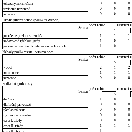
0
0
0
odrazeným kameňom
0
0
0
zavinenie nezistené
0
0
0
nezadané
Hlavné príčiny nehôd (podľa frekvencie)
počet nehôd
usmrtení ú
Senica
+/-
porušenie povinnosti vodiča
1
1
1
1
0
1
nedovolená rýchlosť jazdy
1
0
1
porušenie osobitných ustanovení o chodcoch
Nehody podľa miesta - v/mimo obec
počet nehôd
usmrtení ú
Senica
+/-
v obci
2
1
2
1
-1
1
mimo obec
0
0
0
nezadané
Podľa kategórie cesty
počet nehôd
usmrtení ú
Senica
+/-
diaľnica
1
0
1
0
0
0
diaľničný privádzač
0
0
0
rýchlostná cesta
0
0
0
rýchlostný privádzač
0
0
0
cesta I. triedy
1
1
1
cesta II. triedy
1
-1
1
cesta III. triedy