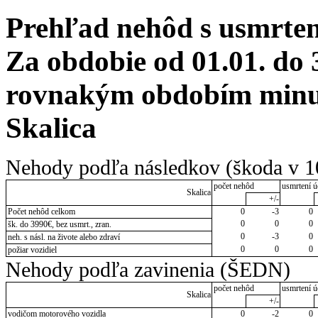
Prehľad nehôd s usmrten
Za obdobie od 01.01. do 
rovnakým obdobím minul
Skalica
Nehody podľa následkov (škoda v 1
počet nehôd
usmrtení ú
Skalica
+/-
Počet nehôd celkom
0
-3
0
0
0
0
šk. do 3990€, bez usmrt., zran.
0
-3
0
neh. s násl. na živote alebo zdraví
0
0
0
požiar vozidiel
Nehody podľa zavinenia (ŠEDN)
počet nehôd
usmrtení ú
Skalica
+/-
vodičom motorového vozidla
0
-2
0