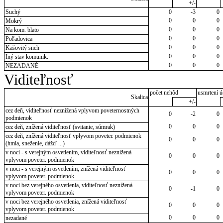
+/-
Suchý
0
-3
0
0
0
0
Mokrý
0
0
0
Na kom. blato
0
0
0
Poľadovica
0
0
0
Kašovitý sneh
0
0
0
Iný stav komunik.
0
0
0
NEZADANÉ
Viditeľnosť
počet nehôd
usmrtení ú
Skalica
+/-
cez deň, viditeľnosť neznížená vplyvom poveternostných
0
-2
0
podmienok
0
0
0
cez deň, znížená viditeľnosť (svitanie, súmrak)
cez deň, znížená viditeľnosť vplyvom poveter. podmienok
0
0
0
(hmla, sneženie, dážď ...)
v noci - s verejným osvetlením, viditeľnosť neznížená
0
0
0
vplyvom poveter. podmienok
v noci - s verejným osvetlením, znížená viditeľnosť
0
0
0
vplyvom poveter. podmienok
v noci bez verejného osvetlenia, viditeľnosť neznížená
0
-1
0
vplyvom poveter. podmienok
v noci bez verejného osvetlenia, znížená viditeľnosť
0
0
0
vplyvom poveter. podmienok
0
0
0
nezadané