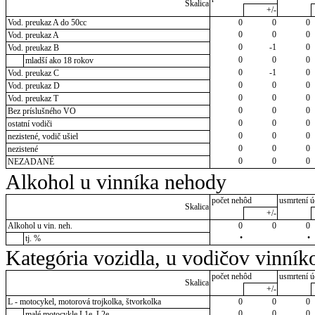
Skalica
+/-
Vod. preukaz A do 50cc
0
0
0
0
0
0
Vod. preukaz A
0
-1
0
Vod. preukaz B
0
0
0
mladší ako 18 rokov
0
-1
0
Vod. preukaz C
0
0
0
Vod. preukaz D
0
0
0
Vod. preukaz T
0
0
0
Bez príslušného VO
0
0
0
ostatní vodiči
0
0
0
nezistené, vodič ušiel
0
0
0
nezistené
0
0
0
NEZADANÉ
Alkohol u vinníka nehody
počet nehôd
usmrtení ú
Skalica
+/-
Alkohol u vin. neh.
0
0
0
•
•
tj. %
Kategória vozidla, u vodičov vinník
počet nehôd
usmrtení ú
Skalica
+/-
L - motocykel, motorová trojkolka, štvorkolka
0
0
0
0
0
0
malé motocykle L1e, L2e