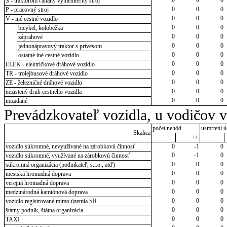
S - traktorom ťahaný vymeniteľný stroj
0
0
0
P - pracovný stroj
0
0
0
V - iné cestné vozidlo
0
0
0
bicykel, kolobežka
0
0
0
záprahové
0
0
0
jednonápravový traktor s prívesom
0
0
0
ostatné iné cestné vozidlo
0
0
0
ELEK - električkové dráhové vozidlo
0
0
0
TR - trolejbusové dráhové vozidlo
0
0
0
ZE - železničné dráhové vozidlo
0
0
0
nezistený druh cestného vozidla
0
0
0
nezadané
Prevádzkovateľ vozidla, u vodičov 
počet nehôd
usmrtení ú
Skalica
+/-
vozidlo súkromné, nevyužívané na zárobkovú činnosť
0
-1
0
0
-1
0
vozidlo súkromné, využívané na zárobkovú činnosť
0
0
0
súkromná organizácia (podnikateľ, s.r.o., atď)
0
0
0
mestská hromadná doprava
0
0
0
verejná hromadná doprava
0
0
0
medzinárodná kamiónová doprava
0
0
0
vozidlo registrované mimo územia SR
0
0
0
štátny podnik, štátna organizácia
0
0
0
TAXI