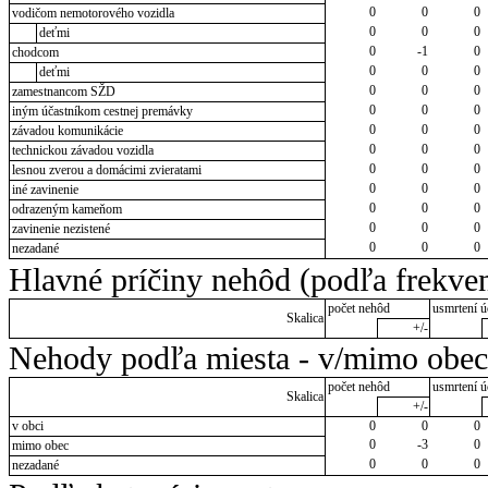
0
0
0
vodičom nemotorového vozidla
0
0
0
deťmi
0
-1
0
chodcom
0
0
0
deťmi
0
0
0
zamestnancom SŽD
0
0
0
iným účastníkom cestnej premávky
0
0
0
závadou komunikácie
0
0
0
technickou závadou vozidla
0
0
0
lesnou zverou a domácimi zvieratami
0
0
0
iné zavinenie
0
0
0
odrazeným kameňom
0
0
0
zavinenie nezistené
0
0
0
nezadané
Hlavné príčiny nehôd (podľa frekven
počet nehôd
usmrtení ú
Skalica
+/-
Nehody podľa miesta - v/mimo obec
počet nehôd
usmrtení ú
Skalica
+/-
v obci
0
0
0
0
-3
0
mimo obec
0
0
0
nezadané