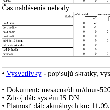
0
0
0
nedeľa
Čas nahlásenia nehody
počet nehôd
usmrtení ú
Skalica
+/-
do 30 min.
0
-2
0
0
-1
0
do 1 hodiny
0
0
0
do 3 hodín
0
0
0
do 6 hodín
0
0
0
od 6 do 12 hodín
0
0
0
od 12 do 24 hodín
0
0
0
nad 24 hodín
0
0
0
nezadané
•
Vysvetlivky
- popisujú skratky, vys
• Dokument: mesacna/dnur/dnur-520
• Zdroj dát: systém IS DN
• Platnosť dát: aktuálnych ku: 11.0