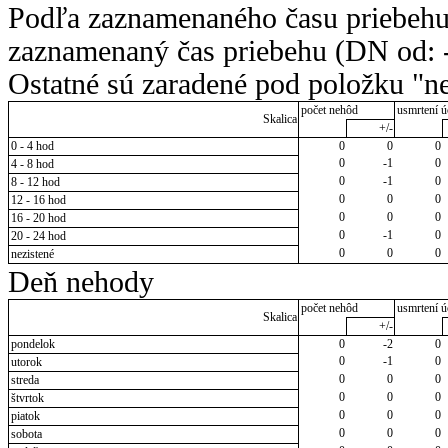
Podľa zaznamenaného času priebehu
zaznamenaný čas priebehu (DN od: -
Ostatné sú zaradené pod položku "ne
počet nehôd
usmrtení ú
Skalica
+/-
0 - 4 hod
0
0
0
0
-1
0
4 - 8 hod
0
-1
0
8 - 12 hod
0
0
0
12 - 16 hod
0
0
0
16 - 20 hod
0
-1
0
20 - 24 hod
0
0
0
nezistené
Deň nehody
počet nehôd
usmrtení ú
Skalica
+/-
pondelok
0
-2
0
0
-1
0
utorok
0
0
0
streda
0
0
0
štvrtok
0
0
0
piatok
0
0
0
sobota