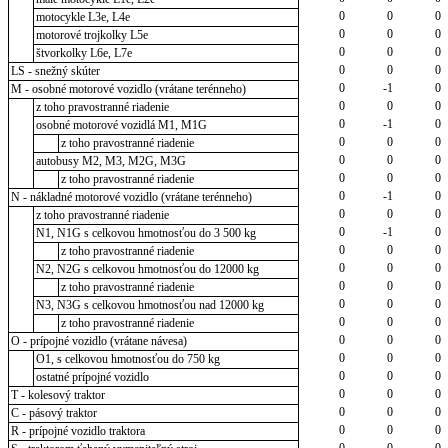
0
0
0
motocykle L3e, L4e
0
0
0
motorové trojkolky L5e
0
0
0
štvorkolky L6e, L7e
0
0
0
LS - snežný skúter
0
-1
0
M - osobné motorové vozidlo (vrátane terénneho)
0
0
0
z toho pravostranné riadenie
0
-1
0
osobné motorové vozidlá M1, M1G
0
0
0
z toho pravostranné riadenie
0
0
0
autobusy M2, M3, M2G, M3G
0
0
0
z toho pravostranné riadenie
0
-1
0
N - nákladné motorové vozidlo (vrátane terénneho)
0
0
0
z toho pravostranné riadenie
0
-1
0
N1, N1G s celkovou hmotnosťou do 3 500 kg
0
0
0
z toho pravostranné riadenie
0
0
0
N2, N2G s celkovou hmotnosťou do 12000 kg
0
0
0
z toho pravostranné riadenie
0
0
0
N3, N3G s celkovou hmotnosťou nad 12000 kg
0
0
0
z toho pravostranné riadenie
0
0
0
O - prípojné vozidlo (vrátane návesa)
0
0
0
O1, s celkovou hmotnosťou do 750 kg
0
0
0
ostatné prípojné vozidlo
0
0
0
T - kolesový traktor
0
0
0
C - pásový traktor
0
0
0
R - prípojné vozidlo traktora
0
0
0