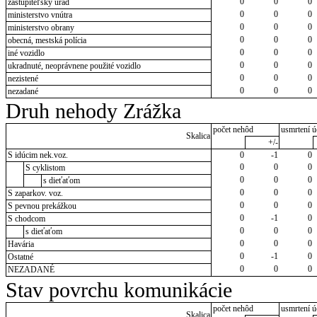
0
0
0
zastupiteľský úrad
0
0
0
ministerstvo vnútra
0
0
0
ministerstvo obrany
0
0
0
obecná, mestská polícia
0
0
0
iné vozidlo
0
0
0
ukradnuté, neoprávnene použité vozidlo
0
0
0
nezistené
0
0
0
nezadané
Druh nehody Zrážka
počet nehôd
usmrtení ú
Skalica
+/-
S idúcim nek.voz.
0
-1
0
0
0
0
S cyklistom
0
0
0
s dieťaťom
0
0
0
S zaparkov. voz.
0
0
0
S pevnou prekážkou
0
-1
0
S chodcom
0
0
0
s dieťaťom
0
0
0
Havária
0
-1
0
Ostatné
0
0
0
NEZADANÉ
Stav povrchu komunikácie
počet nehôd
usmrtení ú
Skalica