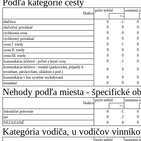
Podľa kategórie cesty
počet nehôd
usmrtení ú
Skalica
+/-
diaľnica
0
-1
0
0
0
0
diaľničný privádzač
0
0
0
rýchlostná cesta
0
0
0
rýchlostný privádzač
0
-1
0
cesta I. triedy
0
0
0
cesta II. triedy
0
0
0
cesta III. triedy
0
-1
0
komunikácia účelová - poľné a lesné cesty
komunikácia účelová - ostatné (parkoviská, príjazdy k
0
0
0
továrňam, pieskovňam, skladom a pod.)
0
0
0
komunikácia v km systéme nesledovaná
0
0
0
nezadané
Nehody podľa miesta - špecifické ob
počet nehôd
usmrtení ú
Skalica
+/-
železničné priecestie
0
-1
0
0
-2
0
iné
0
0
0
NEZADANÉ
Kategória vodiča, u vodičov vinník
počet nehôd
usmrtení ú