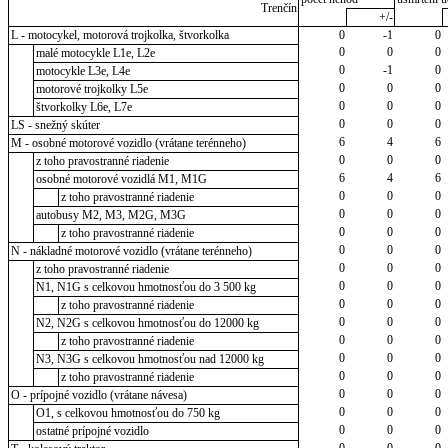
Trenčín
+/-
L - motocykel, motorová trojkolka, štvorkolka
0
-1
0
0
0
0
malé motocykle L1e, L2e
0
-1
0
motocykle L3e, L4e
0
0
0
motorové trojkolky L5e
0
0
0
štvorkolky L6e, L7e
0
0
0
LS - snežný skúter
6
4
6
M - osobné motorové vozidlo (vrátane terénneho)
0
0
0
z toho pravostranné riadenie
6
4
6
osobné motorové vozidlá M1, M1G
0
0
0
z toho pravostranné riadenie
0
0
0
autobusy M2, M3, M2G, M3G
0
0
0
z toho pravostranné riadenie
0
0
0
N - nákladné motorové vozidlo (vrátane terénneho)
0
0
0
z toho pravostranné riadenie
0
0
0
N1, N1G s celkovou hmotnosťou do 3 500 kg
0
0
0
z toho pravostranné riadenie
0
0
0
N2, N2G s celkovou hmotnosťou do 12000 kg
0
0
0
z toho pravostranné riadenie
0
0
0
N3, N3G s celkovou hmotnosťou nad 12000 kg
0
0
0
z toho pravostranné riadenie
0
0
0
O - prípojné vozidlo (vrátane návesa)
0
0
0
O1, s celkovou hmotnosťou do 750 kg
0
0
0
ostatné prípojné vozidlo
0
0
0