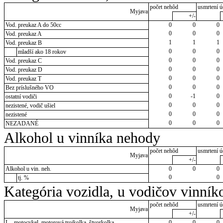
počet nehôd
usmrtení ú
Myjava
+/-
Vod. preukaz A do 50cc
0
0
0
0
0
0
Vod. preukaz A
1
1
1
Vod. preukaz B
0
0
0
mladší ako 18 rokov
0
0
0
Vod. preukaz C
0
0
0
Vod. preukaz D
0
0
0
Vod. preukaz T
0
0
0
Bez príslušného VO
0
-1
0
ostatní vodiči
0
0
0
nezistené, vodič ušiel
0
0
0
nezistené
0
0
0
NEZADANÉ
Alkohol u vinníka nehody
počet nehôd
usmrtení ú
Myjava
+/-
Alkohol u vin. neh.
0
0
0
0
0
tj. %
Kategória vozidla, u vodičov vinník
počet nehôd
usmrtení ú
Myjava
+/-
L - motocykel, motorová trojkolka, štvorkolka
0
0
0