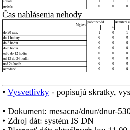
1
1
1
sobota
0
0
0
nedeľa
Čas nahlásenia nehody
počet nehôd
usmrtení ú
Myjava
+/-
do 30 min.
1
0
1
0
0
0
do 1 hodiny
0
0
0
do 3 hodín
0
0
0
do 6 hodín
0
0
0
od 6 do 12 hodín
0
0
0
od 12 do 24 hodín
0
0
0
nad 24 hodín
0
0
0
nezadané
•
Vysvetlivky
- popisujú skratky, vys
• Dokument: mesacna/dnur/dnur-530
• Zdroj dát: systém IS DN