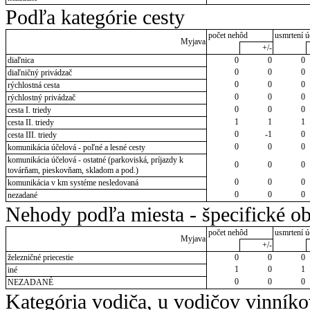
Podľa kategórie cesty
počet nehôd
usmrtení ú
Myjava
+/-
diaľnica
0
0
0
0
0
0
diaľničný privádzač
0
0
0
rýchlostná cesta
0
0
0
rýchlostný privádzač
0
0
0
cesta I. triedy
1
1
1
cesta II. triedy
0
-1
0
cesta III. triedy
0
0
0
komunikácia účelová - poľné a lesné cesty
komunikácia účelová - ostatné (parkoviská, príjazdy k
0
0
0
továrňam, pieskovňam, skladom a pod.)
0
0
0
komunikácia v km systéme nesledovaná
0
0
0
nezadané
Nehody podľa miesta - špecifické ob
počet nehôd
usmrtení ú
Myjava
+/-
železničné priecestie
0
0
0
1
0
1
iné
0
0
0
NEZADANÉ
Kategória vodiča, u vodičov vinník