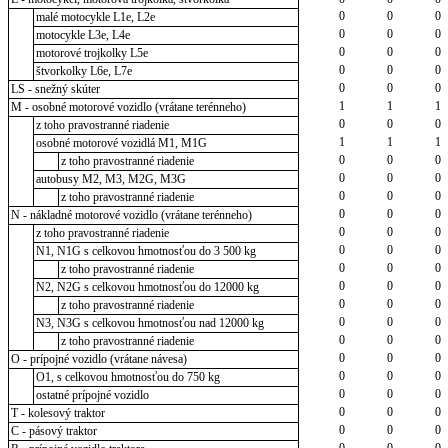
0
0
0
malé motocykle L1e, L2e
0
0
0
motocykle L3e, L4e
0
0
0
motorové trojkolky L5e
0
0
0
štvorkolky L6e, L7e
0
0
0
LS - snežný skúter
1
1
1
M - osobné motorové vozidlo (vrátane terénneho)
0
0
0
z toho pravostranné riadenie
1
1
1
osobné motorové vozidlá M1, M1G
0
0
0
z toho pravostranné riadenie
0
0
0
autobusy M2, M3, M2G, M3G
0
0
0
z toho pravostranné riadenie
0
0
0
N - nákladné motorové vozidlo (vrátane terénneho)
0
0
0
z toho pravostranné riadenie
0
0
0
N1, N1G s celkovou hmotnosťou do 3 500 kg
0
0
0
z toho pravostranné riadenie
0
0
0
N2, N2G s celkovou hmotnosťou do 12000 kg
0
0
0
z toho pravostranné riadenie
0
0
0
N3, N3G s celkovou hmotnosťou nad 12000 kg
0
0
0
z toho pravostranné riadenie
0
0
0
O - prípojné vozidlo (vrátane návesa)
0
0
0
O1, s celkovou hmotnosťou do 750 kg
0
0
0
ostatné prípojné vozidlo
0
0
0
T - kolesový traktor
0
0
0
C - pásový traktor
0
0
0