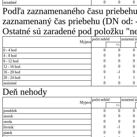
0
0
0
nezadané
Podľa zaznamenaného času priebehu
zaznamenaný čas priebehu (DN od: -
Ostatné sú zaradené pod položku "ne
počet nehôd
usmrtení ú
Myjava
+/-
0 - 4 hod
0
0
0
0
0
0
4 - 8 hod
0
0
0
8 - 12 hod
0
0
0
12 - 16 hod
0
-1
0
16 - 20 hod
1
1
1
20 - 24 hod
0
0
0
nezistené
Deň nehody
počet nehôd
usmrtení ú
Myjava
+/-
pondelok
0
0
0
0
0
0
utorok
0
0
0
streda
0
-1
0
štvrtok
0
0
0
piatok