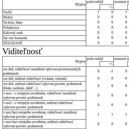
počet nehôd
usmrtení ú
Myjava
+/-
Suchý
1
0
1
0
0
0
Mokrý
0
0
0
Na kom. blato
0
0
0
Poľadovica
0
0
0
Kašovitý sneh
0
0
0
Iný stav komunik.
0
0
0
NEZADANÉ
Viditeľnosť
počet nehôd
usmrtení ú
Myjava
+/-
cez deň, viditeľnosť neznížená vplyvom poveternostných
0
-1
0
podmienok
0
0
0
cez deň, znížená viditeľnosť (svitanie, súmrak)
cez deň, znížená viditeľnosť vplyvom poveter. podmienok
0
0
0
(hmla, sneženie, dážď ...)
v noci - s verejným osvetlením, viditeľnosť neznížená
0
0
0
vplyvom poveter. podmienok
v noci - s verejným osvetlením, znížená viditeľnosť
0
0
0
vplyvom poveter. podmienok
v noci bez verejného osvetlenia, viditeľnosť neznížená
1
1
1
vplyvom poveter. podmienok
v noci bez verejného osvetlenia, znížená viditeľnosť
0
0
0
vplyvom poveter. podmienok