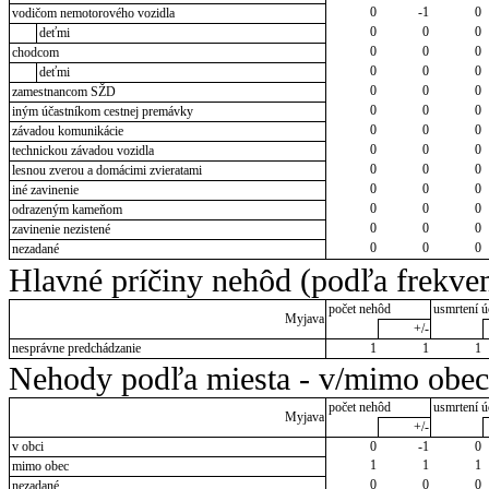
0
-1
0
vodičom nemotorového vozidla
0
0
0
deťmi
0
0
0
chodcom
0
0
0
deťmi
0
0
0
zamestnancom SŽD
0
0
0
iným účastníkom cestnej premávky
0
0
0
závadou komunikácie
0
0
0
technickou závadou vozidla
0
0
0
lesnou zverou a domácimi zvieratami
0
0
0
iné zavinenie
0
0
0
odrazeným kameňom
0
0
0
zavinenie nezistené
0
0
0
nezadané
Hlavné príčiny nehôd (podľa frekven
počet nehôd
usmrtení ú
Myjava
+/-
nesprávne predchádzanie
1
1
1
Nehody podľa miesta - v/mimo obec
počet nehôd
usmrtení ú
Myjava
+/-
v obci
0
-1
0
1
1
1
mimo obec
0
0
0
nezadané