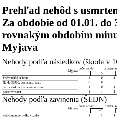
Prehľad nehôd s usmrten
Za obdobie od 01.01. do 
rovnakým obdobím minul
Myjava
Nehody podľa následkov (škoda v 1
počet nehôd
usmrtení ú
Myjava
+/-
Počet nehôd celkom
1
0
1
0
0
0
šk. do 3990€, bez usmrt., zran.
1
0
1
neh. s násl. na živote alebo zdraví
1
1
1
požiar vozidiel
Nehody podľa zavinenia (ŠEDN)
počet nehôd
usmrtení ú
Myjava
+/-
vodičom motorového vozidla
1
1
1