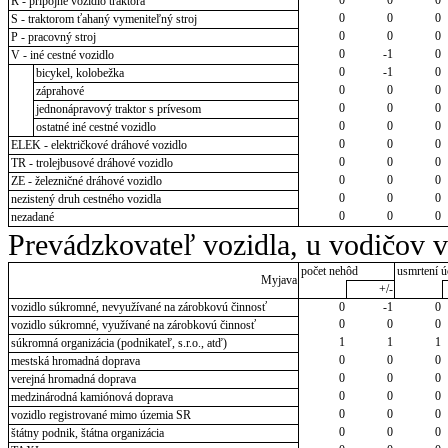
R - prípojné vozidlo traktora
0
0
0
S - traktorom ťahaný vymeniteľný stroj
0
0
0
P - pracovný stroj
0
-1
0
V - iné cestné vozidlo
0
-1
0
bicykel, kolobežka
0
0
0
záprahové
0
0
0
jednonápravový traktor s prívesom
0
0
0
ostatné iné cestné vozidlo
0
0
0
ELEK - električkové dráhové vozidlo
0
0
0
TR - trolejbusové dráhové vozidlo
0
0
0
ZE - železničné dráhové vozidlo
0
0
0
nezistený druh cestného vozidla
0
0
0
nezadané
Prevádzkovateľ vozidla, u vodičov 
počet nehôd
usmrtení ú
Myjava
+/-
vozidlo súkromné, nevyužívané na zárobkovú činnosť
0
-1
0
0
0
0
vozidlo súkromné, využívané na zárobkovú činnosť
1
1
1
súkromná organizácia (podnikateľ, s.r.o., atď)
0
0
0
mestská hromadná doprava
0
0
0
verejná hromadná doprava
0
0
0
medzinárodná kamiónová doprava
0
0
0
vozidlo registrované mimo územia SR
0
0
0
štátny podnik, štátna organizácia