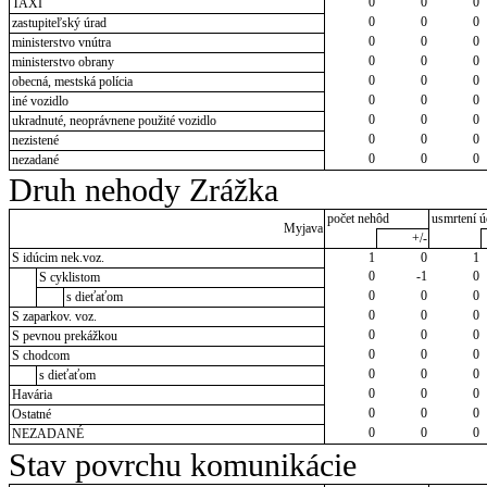
0
0
0
TAXI
0
0
0
zastupiteľský úrad
0
0
0
ministerstvo vnútra
0
0
0
ministerstvo obrany
0
0
0
obecná, mestská polícia
0
0
0
iné vozidlo
0
0
0
ukradnuté, neoprávnene použité vozidlo
0
0
0
nezistené
0
0
0
nezadané
Druh nehody Zrážka
počet nehôd
usmrtení ú
Myjava
+/-
S idúcim nek.voz.
1
0
1
0
-1
0
S cyklistom
0
0
0
s dieťaťom
0
0
0
S zaparkov. voz.
0
0
0
S pevnou prekážkou
0
0
0
S chodcom
0
0
0
s dieťaťom
0
0
0
Havária
0
0
0
Ostatné
0
0
0
NEZADANÉ
Stav povrchu komunikácie