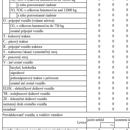
0
0
0
z toho pravostranné riadenie
0
0
0
N3, N3G s celkovou hmotnosťou nad 12000 kg
0
0
0
z toho pravostranné riadenie
0
0
0
O - prípojné vozidlo (vrátane návesa)
0
0
0
O1, s celkovou hmotnosťou do 750 kg
0
0
0
ostatné prípojné vozidlo
0
0
0
T - kolesový traktor
0
0
0
C - pásový traktor
0
0
0
R - prípojné vozidlo traktora
0
0
0
S - traktorom ťahaný vymeniteľný stroj
0
0
0
P - pracovný stroj
0
0
0
V - iné cestné vozidlo
0
0
0
bicykel, kolobežka
0
0
0
záprahové
0
0
0
jednonápravový traktor s prívesom
0
0
0
ostatné iné cestné vozidlo
0
0
0
ELEK - električkové dráhové vozidlo
0
0
0
TR - trolejbusové dráhové vozidlo
0
0
0
ZE - železničné dráhové vozidlo
0
0
0
nezistený druh cestného vozidla
0
0
0
nezadané
Prevádzkovateľ vozidla, u vodičov vinníkov
počet nehôd
usmrtení ú
Levice
+/-