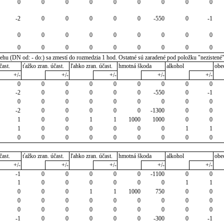
0
0
0
0
0
0
0
0
0
-2
0
0
0
0
0
-550
0
-1
0
0
0
0
0
0
0
0
0
0
0
0
0
0
0
0
0
0
u (DN od: - do:) sa zmestí do rozmedzia 1 hod. Ostatné sú zaradené pod položku "nezistené
čast.
ťažko zran. účast.
ľahko zran. účast.
hmotná škoda
alkohol
obe
+/-
+/-
+/-
+/-
+/-
0
0
0
0
0
0
0
0
0
-2
0
0
0
0
0
-550
0
-1
0
0
0
0
0
0
0
0
0
-2
0
0
0
0
0
-1300
0
0
1
0
0
1
1
1000
1000
0
0
1
0
0
0
0
0
0
1
1
0
0
0
0
0
0
0
0
0
čast.
ťažko zran. účast.
ľahko zran. účast.
hmotná škoda
alkohol
obe
+/-
+/-
+/-
+/-
+/-
-1
0
0
0
0
0
-1100
0
0
1
0
0
0
0
0
0
1
1
0
0
0
1
1
1000
750
0
0
0
0
0
0
0
0
0
0
0
0
0
0
0
0
0
0
0
0
-1
0
0
0
0
0
-300
0
-1