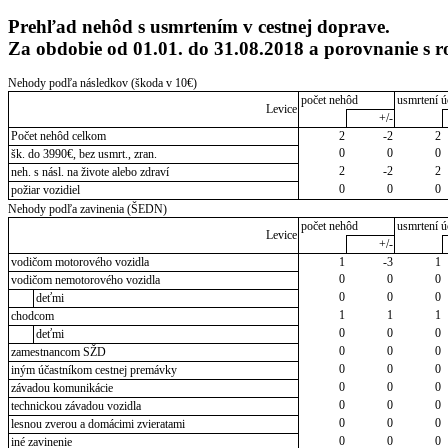
Prehľad nehôd s usmrtením v cestnej doprave.
Za obdobie od 01.01. do 31.08.2018 a porovnanie s
Nehody podľa následkov (škoda v 10€)
počet nehôd
usmrtení ú
Levice
+/-
Počet nehôd celkom
2
-2
2
0
0
0
šk. do 3990€, bez usmrt., zran.
2
-2
2
neh. s násl. na živote alebo zdraví
0
0
0
požiar vozidiel
Nehody podľa zavinenia (ŠEDN)
počet nehôd
usmrtení ú
Levice
+/-
vodičom motorového vozidla
1
-3
1
0
0
0
vodičom nemotorového vozidla
0
0
0
deťmi
1
1
1
chodcom
0
0
0
deťmi
0
0
0
zamestnancom SŽD
0
0
0
iným účastníkom cestnej premávky
0
0
0
závadou komunikácie
0
0
0
technickou závadou vozidla
0
0
0
lesnou zverou a domácimi zvieratami
0
0
0
iné zavinenie