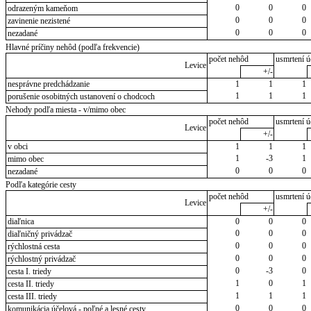
0
0
0
odrazeným kameňom
0
0
0
zavinenie nezistené
0
0
0
nezadané
Hlavné príčiny nehôd (podľa frekvencie)
počet nehôd
usmrtení ú
Levice
+/-
nesprávne predchádzanie
1
1
1
1
1
1
porušenie osobitných ustanovení o chodcoch
Nehody podľa miesta - v/mimo obec
počet nehôd
usmrtení ú
Levice
+/-
v obci
1
1
1
1
-3
1
mimo obec
0
0
0
nezadané
Podľa kategórie cesty
počet nehôd
usmrtení ú
Levice
+/-
diaľnica
0
0
0
0
0
0
diaľničný privádzač
0
0
0
rýchlostná cesta
0
0
0
rýchlostný privádzač
0
-3
0
cesta I. triedy
1
0
1
cesta II. triedy
1
1
1
cesta III. triedy
0
0
0
komunikácia účelová - poľné a lesné cesty