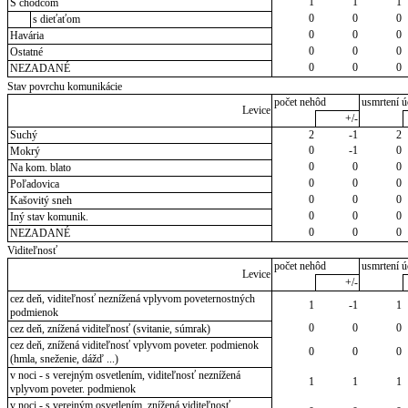
1
1
1
S chodcom
0
0
0
s dieťaťom
0
0
0
Havária
0
0
0
Ostatné
0
0
0
NEZADANÉ
Stav povrchu komunikácie
počet nehôd
usmrtení ú
Levice
+/-
Suchý
2
-1
2
0
-1
0
Mokrý
0
0
0
Na kom. blato
0
0
0
Poľadovica
0
0
0
Kašovitý sneh
0
0
0
Iný stav komunik.
0
0
0
NEZADANÉ
Viditeľnosť
počet nehôd
usmrtení ú
Levice
+/-
cez deň, viditeľnosť neznížená vplyvom poveternostných
1
-1
1
podmienok
0
0
0
cez deň, znížená viditeľnosť (svitanie, súmrak)
cez deň, znížená viditeľnosť vplyvom poveter. podmienok
0
0
0
(hmla, sneženie, dážď ...)
v noci - s verejným osvetlením, viditeľnosť neznížená
1
1
1
vplyvom poveter. podmienok
v noci - s verejným osvetlením, znížená viditeľnosť