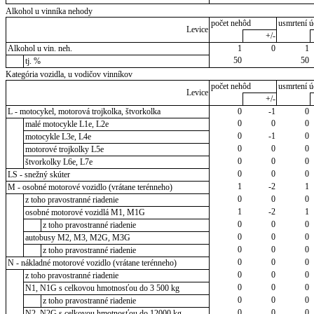
Alkohol u vinníka nehody
počet nehôd
usmrtení ú
Levice
+/-
Alkohol u vin. neh.
1
0
1
50
50
tj. %
Kategória vozidla, u vodičov vinníkov
počet nehôd
usmrtení ú
Levice
+/-
L - motocykel, motorová trojkolka, štvorkolka
0
-1
0
0
0
0
malé motocykle L1e, L2e
0
-1
0
motocykle L3e, L4e
0
0
0
motorové trojkolky L5e
0
0
0
štvorkolky L6e, L7e
0
0
0
LS - snežný skúter
1
-2
1
M - osobné motorové vozidlo (vrátane terénneho)
0
0
0
z toho pravostranné riadenie
1
-2
1
osobné motorové vozidlá M1, M1G
0
0
0
z toho pravostranné riadenie
0
0
0
autobusy M2, M3, M2G, M3G
0
0
0
z toho pravostranné riadenie
0
0
0
N - nákladné motorové vozidlo (vrátane terénneho)
0
0
0
z toho pravostranné riadenie
0
0
0
N1, N1G s celkovou hmotnosťou do 3 500 kg
0
0
0
z toho pravostranné riadenie
0
0
0
N2, N2G s celkovou hmotnosťou do 12000 kg