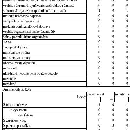
vozidlo súkromné, nevyužívané na zárobkovú činnosť
0
-3
0
0
0
0
vozidlo súkromné, využívané na zárobkovú činnosť
1
0
1
súkromná organizácia (podnikateľ, s.r.o., atď)
0
0
0
mestská hromadná doprava
0
0
0
verejná hromadná doprava
0
0
0
medzinárodná kamiónová doprava
0
0
0
vozidlo registrované mimo územia SR
0
0
0
štátny podnik, štátna organizácia
0
0
0
TAXI
0
0
0
zastupiteľský úrad
0
0
0
ministerstvo vnútra
0
0
0
ministerstvo obrany
0
0
0
obecná, mestská polícia
0
0
0
iné vozidlo
0
0
0
ukradnuté, neoprávnene použité vozidlo
0
0
0
nezistené
0
0
0
nezadané
Druh nehody Zrážka
počet nehôd
usmrtení ú
Levice
+/-
S idúcim nek.voz.
1
0
1
0
0
0
S cyklistom
0
0
0
s dieťaťom
0
0
0
S zaparkov. voz.
0
-3
0
S pevnou prekážkou