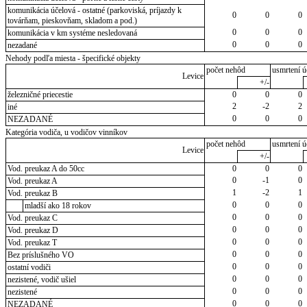
komunikácia účelová - ostatné (parkoviská, príjazdy k
0
0
0
továrňam, pieskovňam, skladom a pod.)
0
0
0
komunikácia v km systéme nesledovaná
0
0
0
nezadané
Nehody podľa miesta - špecifické objekty
počet nehôd
usmrtení ú
Levice
+/-
železničné priecestie
0
0
0
2
-2
2
iné
0
0
0
NEZADANÉ
Kategória vodiča, u vodičov vinníkov
počet nehôd
usmrtení ú
Levice
+/-
Vod. preukaz A do 50cc
0
0
0
0
-1
0
Vod. preukaz A
1
-2
1
Vod. preukaz B
0
0
0
mladší ako 18 rokov
0
0
0
Vod. preukaz C
0
0
0
Vod. preukaz D
0
0
0
Vod. preukaz T
0
0
0
Bez príslušného VO
0
0
0
ostatní vodiči
0
0
0
nezistené, vodič ušiel
0
0
0
nezistené
0
0
0
NEZADANÉ