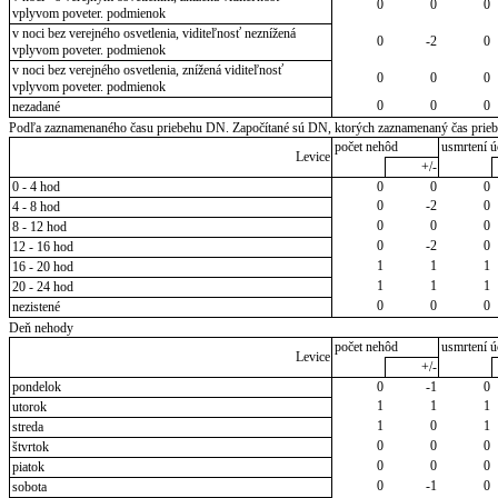
0
0
0
vplyvom poveter. podmienok
v noci bez verejného osvetlenia, viditeľnosť neznížená
0
-2
0
vplyvom poveter. podmienok
v noci bez verejného osvetlenia, znížená viditeľnosť
0
0
0
vplyvom poveter. podmienok
0
0
0
nezadané
Podľa zaznamenaného času priebehu DN. Započítané sú DN, ktorých zaznamenaný čas priebeh
počet nehôd
usmrtení ú
Levice
+/-
0 - 4 hod
0
0
0
0
-2
0
4 - 8 hod
0
0
0
8 - 12 hod
0
-2
0
12 - 16 hod
1
1
1
16 - 20 hod
1
1
1
20 - 24 hod
0
0
0
nezistené
Deň nehody
počet nehôd
usmrtení ú
Levice
+/-
pondelok
0
-1
0
1
1
1
utorok
1
0
1
streda
0
0
0
štvrtok
0
0
0
piatok
0
-1
0
sobota