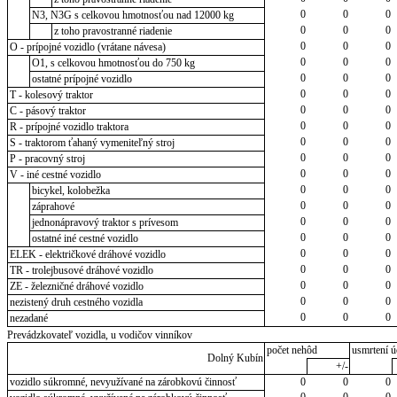
0
0
0
N3, N3G s celkovou hmotnosťou nad 12000 kg
0
0
0
z toho pravostranné riadenie
0
0
0
O - prípojné vozidlo (vrátane návesa)
0
0
0
O1, s celkovou hmotnosťou do 750 kg
0
0
0
ostatné prípojné vozidlo
0
0
0
T - kolesový traktor
0
0
0
C - pásový traktor
0
0
0
R - prípojné vozidlo traktora
0
0
0
S - traktorom ťahaný vymeniteľný stroj
0
0
0
P - pracovný stroj
0
0
0
V - iné cestné vozidlo
0
0
0
bicykel, kolobežka
0
0
0
záprahové
0
0
0
jednonápravový traktor s prívesom
0
0
0
ostatné iné cestné vozidlo
0
0
0
ELEK - električkové dráhové vozidlo
0
0
0
TR - trolejbusové dráhové vozidlo
0
0
0
ZE - železničné dráhové vozidlo
0
0
0
nezistený druh cestného vozidla
0
0
0
nezadané
Prevádzkovateľ vozidla, u vodičov vinníkov
počet nehôd
usmrtení ú
Dolný Kubín
+/-
vozidlo súkromné, nevyužívané na zárobkovú činnosť
0
0
0