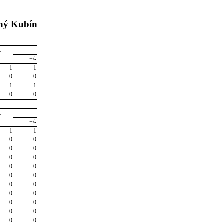
lný Kubín
c
+/-
1
1
0
0
1
1
0
0
c
+/-
1
1
0
0
0
0
0
0
0
0
0
0
0
0
0
0
0
0
0
0
0
0