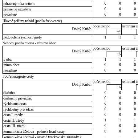
0
0
0
odrazeným kameňom
0
0
0
zavinenie nezistené
0
0
0
nezadané
Hlavné príčiny nehôd (podľa frekvencie)
počet nehôd
usmrtení ú
Dolný Kubín
+/-
nedovolená rýchlosť jazdy
1
1
1
Nehody podľa miesta - v/mimo obec
počet nehôd
usmrtení ú
Dolný Kubín
+/-
v obci
1
1
1
0
0
0
mimo obec
0
0
0
nezadané
Podľa kategórie cesty
počet nehôd
usmrtení ú
Dolný Kubín
+/-
diaľnica
0
0
0
0
0
0
diaľničný privádzač
0
0
0
rýchlostná cesta
0
0
0
rýchlostný privádzač
0
0
0
cesta I. triedy
1
1
1
cesta II. triedy
0
0
0
cesta III. triedy
0
0
0
komunikácia účelová - poľné a lesné cesty
komunikácia účelová - ostatné (parkoviská, príjazdy k