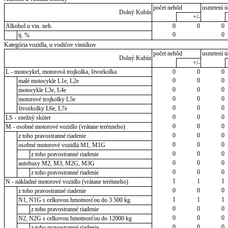
počet nehôd
usmrtení ú
Dolný Kubín
+/-
Alkohol u vin. neh.
0
0
0
0
0
tj. %
Kategória vozidla, u vodičov vinníkov
počet nehôd
usmrtení ú
Dolný Kubín
+/-
L - motocykel, motorová trojkolka, štvorkolka
0
0
0
0
0
0
malé motocykle L1e, L2e
0
0
0
motocykle L3e, L4e
0
0
0
motorové trojkolky L5e
0
0
0
štvorkolky L6e, L7e
0
0
0
LS - snežný skúter
0
0
0
M - osobné motorové vozidlo (vrátane terénneho)
0
0
0
z toho pravostranné riadenie
0
0
0
osobné motorové vozidlá M1, M1G
0
0
0
z toho pravostranné riadenie
0
0
0
autobusy M2, M3, M2G, M3G
0
0
0
z toho pravostranné riadenie
1
1
1
N - nákladné motorové vozidlo (vrátane terénneho)
0
0
0
z toho pravostranné riadenie
1
1
1
N1, N1G s celkovou hmotnosťou do 3 500 kg
0
0
0
z toho pravostranné riadenie
0
0
0
N2, N2G s celkovou hmotnosťou do 12000 kg
0
0
0
z toho pravostranné riadenie