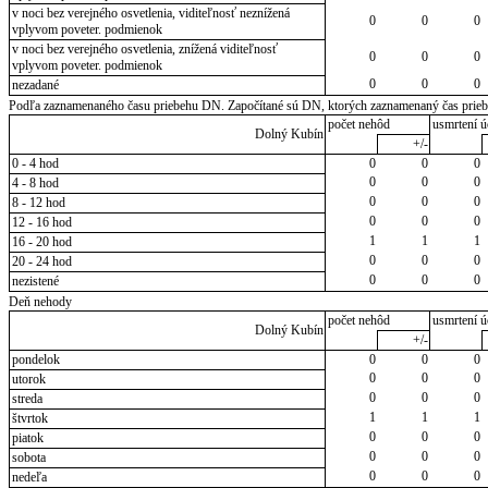
v noci bez verejného osvetlenia, viditeľnosť neznížená
0
0
0
vplyvom poveter. podmienok
v noci bez verejného osvetlenia, znížená viditeľnosť
0
0
0
vplyvom poveter. podmienok
0
0
0
nezadané
Podľa zaznamenaného času priebehu DN. Započítané sú DN, ktorých zaznamenaný čas priebeh
počet nehôd
usmrtení ú
Dolný Kubín
+/-
0 - 4 hod
0
0
0
0
0
0
4 - 8 hod
0
0
0
8 - 12 hod
0
0
0
12 - 16 hod
1
1
1
16 - 20 hod
0
0
0
20 - 24 hod
0
0
0
nezistené
Deň nehody
počet nehôd
usmrtení ú
Dolný Kubín
+/-
pondelok
0
0
0
0
0
0
utorok
0
0
0
streda
1
1
1
štvrtok
0
0
0
piatok
0
0
0
sobota
0
0
0
nedeľa