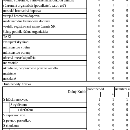
0
0
0
vozidlo súkromné, využívané na zárobkovú činnosť
1
1
1
súkromná organizácia (podnikateľ, s.r.o., atď)
0
0
0
mestská hromadná doprava
0
0
0
verejná hromadná doprava
0
0
0
medzinárodná kamiónová doprava
0
0
0
vozidlo registrované mimo územia SR
0
0
0
štátny podnik, štátna organizácia
0
0
0
TAXI
0
0
0
zastupiteľský úrad
0
0
0
ministerstvo vnútra
0
0
0
ministerstvo obrany
0
0
0
obecná, mestská polícia
0
0
0
iné vozidlo
0
0
0
ukradnuté, neoprávnene použité vozidlo
0
0
0
nezistené
0
0
0
nezadané
Druh nehody Zrážka
počet nehôd
usmrtení ú
Dolný Kubín
+/-
S idúcim nek.voz.
1
1
1
0
0
0
S cyklistom
0
0
0
s dieťaťom
0
0
0
S zaparkov. voz.
0
0
0
S pevnou prekážkou
0
0
0
S chodcom