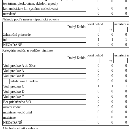
0
0
0
továrňam, pieskovňam, skladom a pod.)
0
0
0
komunikácia v km systéme nesledovaná
0
0
0
nezadané
Nehody podľa miesta - špecifické objekty
počet nehôd
usmrtení ú
Dolný Kubín
+/-
železničné priecestie
0
0
0
1
1
1
iné
0
0
0
NEZADANÉ
Kategória vodiča, u vodičov vinníkov
počet nehôd
usmrtení ú
Dolný Kubín
+/-
Vod. preukaz A do 50cc
0
0
0
0
0
0
Vod. preukaz A
0
0
0
Vod. preukaz B
0
0
0
mladší ako 18 rokov
1
1
1
Vod. preukaz C
0
0
0
Vod. preukaz D
0
0
0
Vod. preukaz T
0
0
0
Bez príslušného VO
0
0
0
ostatní vodiči
0
0
0
nezistené, vodič ušiel
0
0
0
nezistené
0
0
0
NEZADANÉ
Alkohol u vinníka nehody