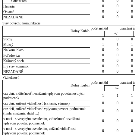
0
0
0
s dieťaťom
0
0
0
Havária
0
0
0
Ostatné
0
0
0
NEZADANÉ
Stav povrchu komunikácie
počet nehôd
usmrtení ú
Dolný Kubín
+/-
Suchý
0
0
0
1
1
1
Mokrý
0
0
0
Na kom. blato
0
0
0
Poľadovica
0
0
0
Kašovitý sneh
0
0
0
Iný stav komunik.
0
0
0
NEZADANÉ
Viditeľnosť
počet nehôd
usmrtení ú
Dolný Kubín
+/-
cez deň, viditeľnosť neznížená vplyvom poveternostných
1
1
1
podmienok
0
0
0
cez deň, znížená viditeľnosť (svitanie, súmrak)
cez deň, znížená viditeľnosť vplyvom poveter. podmienok
0
0
0
(hmla, sneženie, dážď ...)
v noci - s verejným osvetlením, viditeľnosť neznížená
0
0
0
vplyvom poveter. podmienok
v noci - s verejným osvetlením, znížená viditeľnosť
0
0
0
vplyvom poveter. podmienok