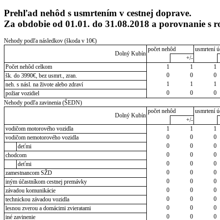
Prehľad nehôd s usmrtením v cestnej doprave.
Za obdobie od 01.01. do 31.08.2018 a porovnanie 
Nehody podľa následkov (škoda v 10€)
počet nehôd
usmrtení ú
Dolný Kubín
+/-
Počet nehôd celkom
1
1
1
0
0
0
šk. do 3990€, bez usmrt., zran.
1
1
1
neh. s násl. na živote alebo zdraví
0
0
0
požiar vozidiel
Nehody podľa zavinenia (ŠEDN)
počet nehôd
usmrtení ú
Dolný Kubín
+/-
vodičom motorového vozidla
1
1
1
0
0
0
vodičom nemotorového vozidla
0
0
0
deťmi
0
0
0
chodcom
0
0
0
deťmi
0
0
0
zamestnancom SŽD
0
0
0
iným účastníkom cestnej premávky
0
0
0
závadou komunikácie
0
0
0
technickou závadou vozidla
0
0
0
lesnou zverou a domácimi zvieratami
0
0
0
iné zavinenie