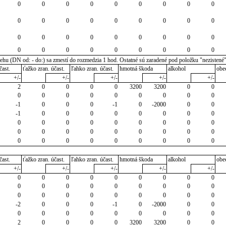
0
0
0
0
0
0
0
0
0
0
0
0
0
0
0
0
0
0
0
0
0
0
0
0
0
0
0
0
0
0
0
0
0
0
0
0
u (DN od: - do:) sa zmestí do rozmedzia 1 hod. Ostatné sú zaradené pod položku "nezistené
čast.
ťažko zran. účast.
ľahko zran. účast.
hmotná škoda
alkohol
obe
+/-
+/-
+/-
+/-
+/-
2
0
0
0
0
3200
3200
0
0
0
0
0
0
0
0
0
0
0
-1
0
0
0
-1
0
-2000
0
0
-1
0
0
0
0
0
0
0
0
0
0
0
0
0
0
0
0
0
0
0
0
0
0
0
0
0
0
0
0
0
0
0
0
0
0
0
čast.
ťažko zran. účast.
ľahko zran. účast.
hmotná škoda
alkohol
obe
+/-
+/-
+/-
+/-
+/-
0
0
0
0
0
0
0
0
0
0
0
0
0
0
0
0
0
0
0
0
0
0
0
0
0
0
0
-2
0
0
0
-1
0
-2000
0
0
0
0
0
0
0
0
0
0
0
2
0
0
0
0
3200
3200
0
0