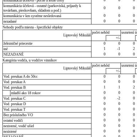
komunikácia účelová - poľné a lesné cesty
komunikácia účelová - ostatné (parkoviská, príjazdy k
0
0
0
továrňam, pieskovňam, skladom a pod.)
0
0
0
komunikácia v km systéme nesledovaná
0
0
0
nezadané
Nehody podľa miesta - špecifické objekty
počet nehôd
usmrtení ú
Liptovský Mikuláš
+/-
železničné priecestie
0
0
0
1
-1
2
iné
0
0
0
NEZADANÉ
Kategória vodiča, u vodičov vinníkov
počet nehôd
usmrtení ú
Liptovský Mikuláš
+/-
Vod. preukaz A do 50cc
0
0
0
0
0
0
Vod. preukaz A
1
1
2
Vod. preukaz B
0
0
0
mladší ako 18 rokov
0
-2
0
Vod. preukaz C
0
0
0
Vod. preukaz D
0
0
0
Vod. preukaz T
0
0
0
Bez príslušného VO
0
0
0
ostatní vodiči
0
0
0
nezistené, vodič ušiel
0
0
0
nezistené
0
0
0