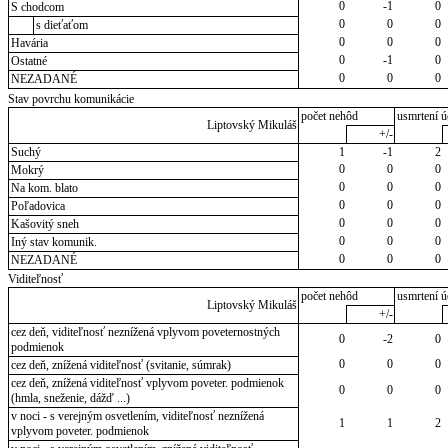
0
-1
0
S chodcom
0
0
0
s dieťaťom
0
0
0
Havária
0
-1
0
Ostatné
0
0
0
NEZADANÉ
Stav povrchu komunikácie
počet nehôd
usmrtení ú
Liptovský Mikuláš
+/-
Suchý
1
-1
2
0
0
0
Mokrý
0
0
0
Na kom. blato
0
0
0
Poľadovica
0
0
0
Kašovitý sneh
0
0
0
Iný stav komunik.
0
0
0
NEZADANÉ
Viditeľnosť
počet nehôd
usmrtení ú
Liptovský Mikuláš
+/-
cez deň, viditeľnosť neznížená vplyvom poveternostných
0
-2
0
podmienok
0
0
0
cez deň, znížená viditeľnosť (svitanie, súmrak)
cez deň, znížená viditeľnosť vplyvom poveter. podmienok
0
0
0
(hmla, sneženie, dážď ...)
v noci - s verejným osvetlením, viditeľnosť neznížená
1
1
2
vplyvom poveter. podmienok