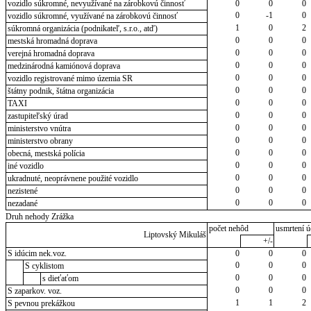
vozidlo súkromné, nevyužívané na zárobkovú činnosť
0
0
0
0
-1
0
vozidlo súkromné, využívané na zárobkovú činnosť
1
0
2
súkromná organizácia (podnikateľ, s.r.o., atď)
0
0
0
mestská hromadná doprava
0
0
0
verejná hromadná doprava
0
0
0
medzinárodná kamiónová doprava
0
0
0
vozidlo registrované mimo územia SR
0
0
0
štátny podnik, štátna organizácia
0
0
0
TAXI
0
0
0
zastupiteľský úrad
0
0
0
ministerstvo vnútra
0
0
0
ministerstvo obrany
0
0
0
obecná, mestská polícia
0
0
0
iné vozidlo
0
0
0
ukradnuté, neoprávnene použité vozidlo
0
0
0
nezistené
0
0
0
nezadané
Druh nehody Zrážka
počet nehôd
usmrtení ú
Liptovský Mikuláš
+/-
S idúcim nek.voz.
0
0
0
0
0
0
S cyklistom
0
0
0
s dieťaťom
0
0
0
S zaparkov. voz.
1
1
2
S pevnou prekážkou