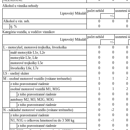
NEZADANÉ
Alkohol u vinníka nehody
počet nehôd
usmrtení ú
Liptovský Mikuláš
+/-
Alkohol u vin. neh.
0
0
0
0
0
tj. %
Kategória vozidla, u vodičov vinníkov
počet nehôd
usmrtení ú
Liptovský Mikuláš
+/-
L - motocykel, motorová trojkolka, štvorkolka
0
0
0
0
0
0
malé motocykle L1e, L2e
0
0
0
motocykle L3e, L4e
0
0
0
motorové trojkolky L5e
0
0
0
štvorkolky L6e, L7e
0
0
0
LS - snežný skúter
1
1
2
M - osobné motorové vozidlo (vrátane terénneho)
0
0
0
z toho pravostranné riadenie
1
1
2
osobné motorové vozidlá M1, M1G
0
0
0
z toho pravostranné riadenie
0
0
0
autobusy M2, M3, M2G, M3G
0
0
0
z toho pravostranné riadenie
0
-2
0
N - nákladné motorové vozidlo (vrátane terénneho)
0
0
0
z toho pravostranné riadenie
0
-1
0
N1, N1G s celkovou hmotnosťou do 3 500 kg
0
0
0
z toho pravostranné riadenie