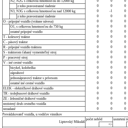
0
0
0
N2, N2G s celkovou hmotnosťou do 12000 kg
0
0
0
z toho pravostranné riadenie
0
-1
0
N3, N3G s celkovou hmotnosťou nad 12000 kg
0
0
0
z toho pravostranné riadenie
0
0
0
O - prípojné vozidlo (vrátane návesa)
0
0
0
O1, s celkovou hmotnosťou do 750 kg
0
0
0
ostatné prípojné vozidlo
0
0
0
T - kolesový traktor
0
0
0
C - pásový traktor
0
0
0
R - prípojné vozidlo traktora
0
0
0
S - traktorom ťahaný vymeniteľný stroj
0
0
0
P - pracovný stroj
0
0
0
V - iné cestné vozidlo
0
0
0
bicykel, kolobežka
0
0
0
záprahové
0
0
0
jednonápravový traktor s prívesom
0
0
0
ostatné iné cestné vozidlo
0
0
0
ELEK - električkové dráhové vozidlo
0
0
0
TR - trolejbusové dráhové vozidlo
0
0
0
ZE - železničné dráhové vozidlo
0
0
0
nezistený druh cestného vozidla
0
0
0
nezadané
Prevádzkovateľ vozidla, u vodičov vinníkov
počet nehôd
usmrtení ú
Liptovský Mikuláš
+/-