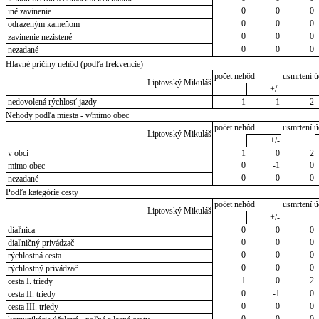
0
0
0
iné zavinenie
0
0
0
odrazeným kameňom
0
0
0
zavinenie nezistené
0
0
0
nezadané
Hlavné príčiny nehôd (podľa frekvencie)
počet nehôd
usmrtení ú
Liptovský Mikuláš
+/-
nedovolená rýchlosť jazdy
1
1
2
Nehody podľa miesta - v/mimo obec
počet nehôd
usmrtení ú
Liptovský Mikuláš
+/-
v obci
1
0
2
0
-1
0
mimo obec
0
0
0
nezadané
Podľa kategórie cesty
počet nehôd
usmrtení ú
Liptovský Mikuláš
+/-
diaľnica
0
0
0
0
0
0
diaľničný privádzač
0
0
0
rýchlostná cesta
0
0
0
rýchlostný privádzač
1
0
2
cesta I. triedy
0
-1
0
cesta II. triedy
0
0
0
cesta III. triedy
0
0
0