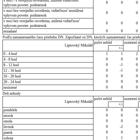
v noci - s verejným osvetlením, znížená viditeľnosť
0
0
0
vplyvom poveter. podmienok
v noci bez verejného osvetlenia, viditeľnosť neznížená
0
0
0
vplyvom poveter. podmienok
v noci bez verejného osvetlenia, znížená viditeľnosť
0
0
0
vplyvom poveter. podmienok
0
0
0
nezadané
Podľa zaznamenaného času priebehu DN. Započítané sú DN, ktorých zaznamenaný čas priebeh
počet nehôd
usmrtení ú
Liptovský Mikuláš
+/-
0 - 4 hod
1
1
2
0
0
0
4 - 8 hod
0
-1
0
8 - 12 hod
0
-1
0
12 - 16 hod
0
0
0
16 - 20 hod
0
0
0
20 - 24 hod
0
0
0
nezistené
Deň nehody
počet nehôd
usmrtení ú
Liptovský Mikuláš
+/-
pondelok
0
0
0
0
0
0
utorok
0
0
0
streda
0
-2
0
štvrtok
0
0
0
piatok
1
1
2
sobota