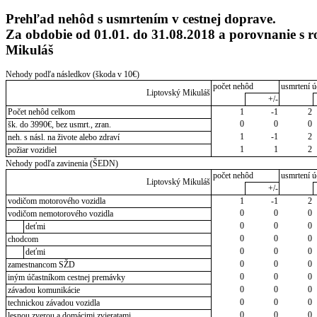
Prehľad nehôd s usmrtením v cestnej doprave.
Za obdobie od 01.01. do 31.08.2018 a porovnanie s
Mikuláš
Nehody podľa následkov (škoda v 10€)
počet nehôd
usmrtení ú
Liptovský Mikuláš
+/-
Počet nehôd celkom
1
-1
2
0
0
0
šk. do 3990€, bez usmrt., zran.
1
-1
2
neh. s násl. na živote alebo zdraví
1
1
2
požiar vozidiel
Nehody podľa zavinenia (ŠEDN)
počet nehôd
usmrtení ú
Liptovský Mikuláš
+/-
vodičom motorového vozidla
1
-1
2
0
0
0
vodičom nemotorového vozidla
0
0
0
deťmi
0
0
0
chodcom
0
0
0
deťmi
0
0
0
zamestnancom SŽD
0
0
0
iným účastníkom cestnej premávky
0
0
0
závadou komunikácie
0
0
0
technickou závadou vozidla
0
0
0
lesnou zverou a domácimi zvieratami