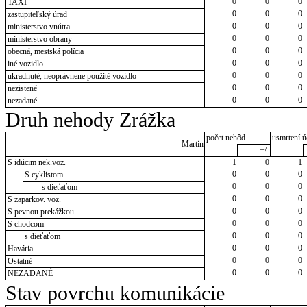
0
0
0
TAXI
0
0
0
zastupiteľský úrad
0
0
0
ministerstvo vnútra
0
0
0
ministerstvo obrany
0
0
0
obecná, mestská polícia
0
0
0
iné vozidlo
0
0
0
ukradnuté, neoprávnene použité vozidlo
0
0
0
nezistené
0
0
0
nezadané
Druh nehody Zrážka
počet nehôd
usmrtení ú
Martin
+/-
S idúcim nek.voz.
1
0
1
0
0
0
S cyklistom
0
0
0
s dieťaťom
0
0
0
S zaparkov. voz.
0
0
0
S pevnou prekážkou
0
0
0
S chodcom
0
0
0
s dieťaťom
0
0
0
Havária
0
0
0
Ostatné
0
0
0
NEZADANÉ
Stav povrchu komunikácie