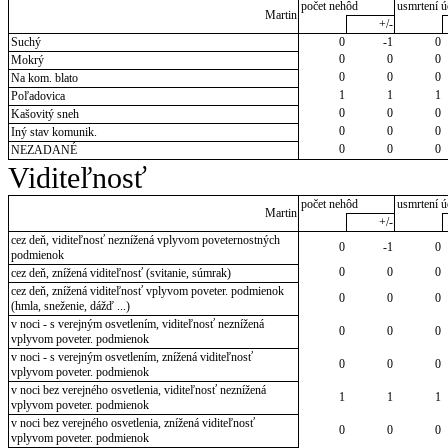
počet nehôd
usmrtení ú
Martin
+/-
Suchý
0
-1
0
0
0
0
Mokrý
0
0
0
Na kom. blato
1
1
1
Poľadovica
0
0
0
Kašovitý sneh
0
0
0
Iný stav komunik.
0
0
0
NEZADANÉ
Viditeľnosť
počet nehôd
usmrtení ú
Martin
+/-
cez deň, viditeľnosť neznížená vplyvom poveternostných
0
-1
0
podmienok
0
0
0
cez deň, znížená viditeľnosť (svitanie, súmrak)
cez deň, znížená viditeľnosť vplyvom poveter. podmienok
0
0
0
(hmla, sneženie, dážď ...)
v noci - s verejným osvetlením, viditeľnosť neznížená
0
0
0
vplyvom poveter. podmienok
v noci - s verejným osvetlením, znížená viditeľnosť
0
0
0
vplyvom poveter. podmienok
v noci bez verejného osvetlenia, viditeľnosť neznížená
1
1
1
vplyvom poveter. podmienok
v noci bez verejného osvetlenia, znížená viditeľnosť
0
0
0
vplyvom poveter. podmienok