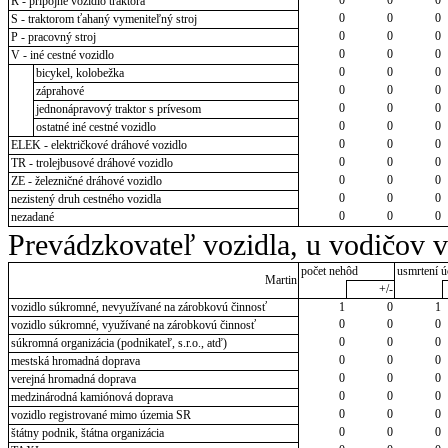
R - prípojné vozidlo traktora
0
0
0
S - traktorom ťahaný vymeniteľný stroj
0
0
0
P - pracovný stroj
0
0
0
V - iné cestné vozidlo
0
0
0
bicykel, kolobežka
0
0
0
záprahové
0
0
0
jednonápravový traktor s prívesom
0
0
0
ostatné iné cestné vozidlo
0
0
0
ELEK - električkové dráhové vozidlo
0
0
0
TR - trolejbusové dráhové vozidlo
0
0
0
ZE - železničné dráhové vozidlo
0
0
0
nezistený druh cestného vozidla
0
0
0
nezadané
Prevádzkovateľ vozidla, u vodičov 
počet nehôd
usmrtení ú
Martin
+/-
vozidlo súkromné, nevyužívané na zárobkovú činnosť
1
0
1
0
0
0
vozidlo súkromné, využívané na zárobkovú činnosť
0
0
0
súkromná organizácia (podnikateľ, s.r.o., atď)
0
0
0
mestská hromadná doprava
0
0
0
verejná hromadná doprava
0
0
0
medzinárodná kamiónová doprava
0
0
0
vozidlo registrované mimo územia SR
0
0
0
štátny podnik, štátna organizácia