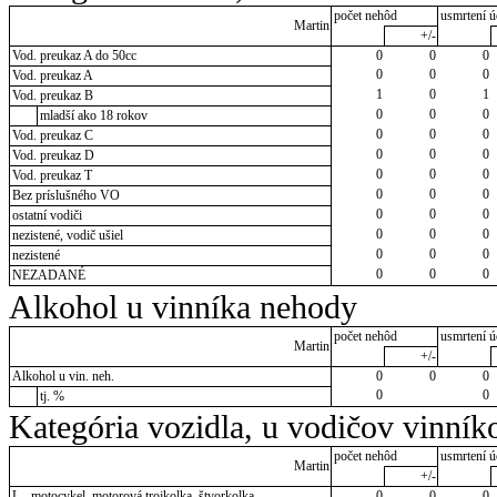
počet nehôd
usmrtení ú
Martin
+/-
Vod. preukaz A do 50cc
0
0
0
0
0
0
Vod. preukaz A
1
0
1
Vod. preukaz B
0
0
0
mladší ako 18 rokov
0
0
0
Vod. preukaz C
0
0
0
Vod. preukaz D
0
0
0
Vod. preukaz T
0
0
0
Bez príslušného VO
0
0
0
ostatní vodiči
0
0
0
nezistené, vodič ušiel
0
0
0
nezistené
0
0
0
NEZADANÉ
Alkohol u vinníka nehody
počet nehôd
usmrtení ú
Martin
+/-
Alkohol u vin. neh.
0
0
0
0
0
tj. %
Kategória vozidla, u vodičov vinník
počet nehôd
usmrtení ú
Martin
+/-
L - motocykel, motorová trojkolka, štvorkolka
0
0
0