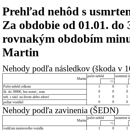
Prehľad nehôd s usmrten
Za obdobie od 01.01. do 
rovnakým obdobím minul
Martin
Nehody podľa následkov (škoda v 1
počet nehôd
usmrtení ú
Martin
+/-
Počet nehôd celkom
1
0
1
0
0
0
šk. do 3990€, bez usmrt., zran.
1
0
1
neh. s násl. na živote alebo zdraví
0
0
0
požiar vozidiel
Nehody podľa zavinenia (ŠEDN)
počet nehôd
usmrtení ú
Martin
+/-
vodičom motorového vozidla
1
0
1