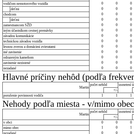
0
0
0
vodičom nemotorového vozidla
0
0
0
deťmi
0
0
0
chodcom
0
0
0
deťmi
0
0
0
zamestnancom SŽD
0
0
0
iným účastníkom cestnej premávky
0
0
0
závadou komunikácie
0
0
0
technickou závadou vozidla
0
0
0
lesnou zverou a domácimi zvieratami
0
0
0
iné zavinenie
0
0
0
odrazeným kameňom
0
0
0
zavinenie nezistené
0
0
0
nezadané
Hlavné príčiny nehôd (podľa frekven
počet nehôd
usmrtení ú
Martin
+/-
porušenie povinnosti vodiča
1
1
1
Nehody podľa miesta - v/mimo obec
počet nehôd
usmrtení ú
Martin
+/-
v obci
0
0
0
1
0
1
mimo obec
0
0
0
nezadané