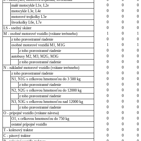
0
0
0
malé motocykle L1e, L2e
0
0
0
motocykle L3e, L4e
0
0
0
motorové trojkolky L5e
0
0
0
štvorkolky L6e, L7e
0
0
0
LS - snežný skúter
1
0
1
M - osobné motorové vozidlo (vrátane terénneho)
0
0
0
z toho pravostranné riadenie
1
0
1
osobné motorové vozidlá M1, M1G
0
0
0
z toho pravostranné riadenie
0
0
0
autobusy M2, M3, M2G, M3G
0
0
0
z toho pravostranné riadenie
0
0
0
N - nákladné motorové vozidlo (vrátane terénneho)
0
0
0
z toho pravostranné riadenie
0
0
0
N1, N1G s celkovou hmotnosťou do 3 500 kg
0
0
0
z toho pravostranné riadenie
0
0
0
N2, N2G s celkovou hmotnosťou do 12000 kg
0
0
0
z toho pravostranné riadenie
0
0
0
N3, N3G s celkovou hmotnosťou nad 12000 kg
0
0
0
z toho pravostranné riadenie
0
0
0
O - prípojné vozidlo (vrátane návesa)
0
0
0
O1, s celkovou hmotnosťou do 750 kg
0
0
0
ostatné prípojné vozidlo
0
0
0
T - kolesový traktor
0
0
0
C - pásový traktor
0
0
0