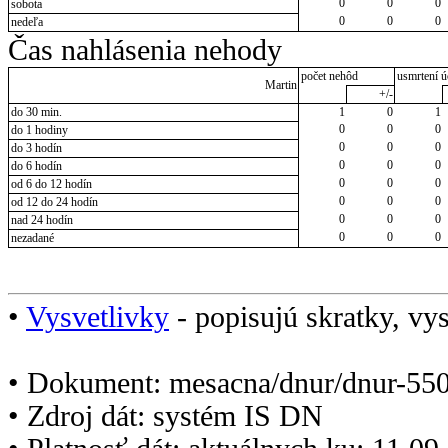
0
0
0
sobota
0
0
0
nedeľa
Čas nahlásenia nehody
počet nehôd
usmrtení ú
Martin
+/-
do 30 min.
1
0
1
0
0
0
do 1 hodiny
0
0
0
do 3 hodín
0
0
0
do 6 hodín
0
0
0
od 6 do 12 hodín
0
0
0
od 12 do 24 hodín
0
0
0
nad 24 hodín
0
0
0
nezadané
•
Vysvetlivky
- popisujú skratky, vys
• Dokument: mesacna/dnur/dnur-550
• Zdroj dát: systém IS DN