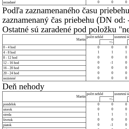
0
0
0
nezadané
Podľa zaznamenaného času priebehu
zaznamenaný čas priebehu (DN od: -
Ostatné sú zaradené pod položku "ne
počet nehôd
usmrtení ú
Martin
+/-
0 - 4 hod
0
0
0
1
1
1
4 - 8 hod
0
0
0
8 - 12 hod
0
-1
0
12 - 16 hod
0
0
0
16 - 20 hod
0
0
0
20 - 24 hod
0
0
0
nezistené
Deň nehody
počet nehôd
usmrtení ú
Martin
+/-
pondelok
0
0
0
0
0
0
utorok
1
1
1
streda
0
0
0
štvrtok
0
-1
0
piatok