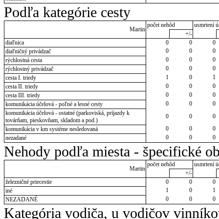
Podľa kategórie cesty
počet nehôd
usmrtení ú
Martin
+/-
diaľnica
0
0
0
0
0
0
diaľničný privádzač
0
0
0
rýchlostná cesta
0
0
0
rýchlostný privádzač
1
0
1
cesta I. triedy
0
0
0
cesta II. triedy
0
0
0
cesta III. triedy
0
0
0
komunikácia účelová - poľné a lesné cesty
komunikácia účelová - ostatné (parkoviská, príjazdy k
0
0
0
továrňam, pieskovňam, skladom a pod.)
0
0
0
komunikácia v km systéme nesledovaná
0
0
0
nezadané
Nehody podľa miesta - špecifické ob
počet nehôd
usmrtení ú
Martin
+/-
železničné priecestie
0
0
0
1
0
1
iné
0
0
0
NEZADANÉ
Kategória vodiča, u vodičov vinník