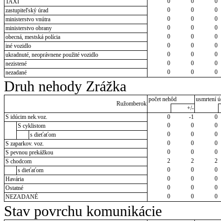
0
0
0
TAXI
0
0
0
zastupiteľský úrad
0
0
0
ministerstvo vnútra
0
0
0
ministerstvo obrany
0
0
0
obecná, mestská polícia
0
0
0
iné vozidlo
0
0
0
ukradnuté, neoprávnene použité vozidlo
0
0
0
nezistené
0
0
0
nezadané
Druh nehody Zrážka
počet nehôd
usmrtení ú
Ružomberok
+/-
S idúcim nek.voz.
0
-1
0
0
0
0
S cyklistom
0
0
0
s dieťaťom
0
0
0
S zaparkov. voz.
0
0
0
S pevnou prekážkou
2
2
2
S chodcom
0
0
0
s dieťaťom
0
0
0
Havária
0
0
0
Ostatné
0
0
0
NEZADANÉ
Stav povrchu komunikácie