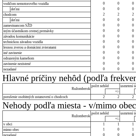
0
0
0
vodičom nemotorového vozidla
0
0
0
deťmi
2
2
2
chodcom
0
0
0
deťmi
0
0
0
zamestnancom SŽD
0
0
0
iným účastníkom cestnej premávky
0
0
0
závadou komunikácie
0
0
0
technickou závadou vozidla
0
0
0
lesnou zverou a domácimi zvieratami
0
0
0
iné zavinenie
0
0
0
odrazeným kameňom
0
0
0
zavinenie nezistené
0
0
0
nezadané
Hlavné príčiny nehôd (podľa frekven
počet nehôd
usmrtení ú
Ružomberok
+/-
porušenie osobitných ustanovení o chodcoch
2
2
2
Nehody podľa miesta - v/mimo obec
počet nehôd
usmrtení ú
Ružomberok
+/-
v obci
1
1
1
1
0
1
mimo obec
0
0
0
nezadané