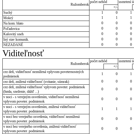
počet nehôd
usmrtení ú
Ružomberok
+/-
Suchý
1
0
1
1
1
1
Mokrý
0
0
0
Na kom. blato
0
0
0
Poľadovica
0
0
0
Kašovitý sneh
0
0
0
Iný stav komunik.
0
0
0
NEZADANÉ
Viditeľnosť
počet nehôd
usmrtení ú
Ružomberok
+/-
cez deň, viditeľnosť neznížená vplyvom poveternostných
1
0
1
podmienok
0
0
0
cez deň, znížená viditeľnosť (svitanie, súmrak)
cez deň, znížená viditeľnosť vplyvom poveter. podmienok
0
0
0
(hmla, sneženie, dážď ...)
v noci - s verejným osvetlením, viditeľnosť neznížená
0
0
0
vplyvom poveter. podmienok
v noci - s verejným osvetlením, znížená viditeľnosť
1
1
1
vplyvom poveter. podmienok
v noci bez verejného osvetlenia, viditeľnosť neznížená
0
0
0
vplyvom poveter. podmienok
v noci bez verejného osvetlenia, znížená viditeľnosť
0
0
0
vplyvom poveter. podmienok