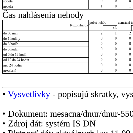
0
0
0
sobota
1
0
1
nedeľa
Čas nahlásenia nehody
počet nehôd
usmrtení ú
Ružomberok
+/-
do 30 min.
2
1
2
0
0
0
do 1 hodiny
0
0
0
do 3 hodín
0
0
0
do 6 hodín
0
0
0
od 6 do 12 hodín
0
0
0
od 12 do 24 hodín
0
0
0
nad 24 hodín
0
0
0
nezadané
•
Vysvetlivky
- popisujú skratky, vys
• Dokument: mesacna/dnur/dnur-550
• Zdroj dát: systém IS DN