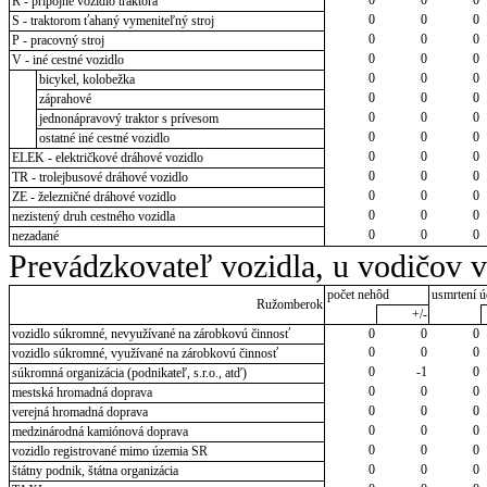
R - prípojné vozidlo traktora
0
0
0
S - traktorom ťahaný vymeniteľný stroj
0
0
0
P - pracovný stroj
0
0
0
V - iné cestné vozidlo
0
0
0
bicykel, kolobežka
0
0
0
záprahové
0
0
0
jednonápravový traktor s prívesom
0
0
0
ostatné iné cestné vozidlo
0
0
0
ELEK - električkové dráhové vozidlo
0
0
0
TR - trolejbusové dráhové vozidlo
0
0
0
ZE - železničné dráhové vozidlo
0
0
0
nezistený druh cestného vozidla
0
0
0
nezadané
Prevádzkovateľ vozidla, u vodičov 
počet nehôd
usmrtení ú
Ružomberok
+/-
vozidlo súkromné, nevyužívané na zárobkovú činnosť
0
0
0
0
0
0
vozidlo súkromné, využívané na zárobkovú činnosť
0
-1
0
súkromná organizácia (podnikateľ, s.r.o., atď)
0
0
0
mestská hromadná doprava
0
0
0
verejná hromadná doprava
0
0
0
medzinárodná kamiónová doprava
0
0
0
vozidlo registrované mimo územia SR
0
0
0
štátny podnik, štátna organizácia