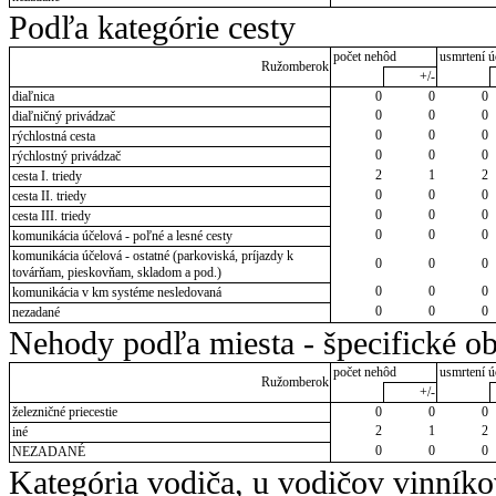
Podľa kategórie cesty
počet nehôd
usmrtení ú
Ružomberok
+/-
diaľnica
0
0
0
0
0
0
diaľničný privádzač
0
0
0
rýchlostná cesta
0
0
0
rýchlostný privádzač
2
1
2
cesta I. triedy
0
0
0
cesta II. triedy
0
0
0
cesta III. triedy
0
0
0
komunikácia účelová - poľné a lesné cesty
komunikácia účelová - ostatné (parkoviská, príjazdy k
0
0
0
továrňam, pieskovňam, skladom a pod.)
0
0
0
komunikácia v km systéme nesledovaná
0
0
0
nezadané
Nehody podľa miesta - špecifické ob
počet nehôd
usmrtení ú
Ružomberok
+/-
železničné priecestie
0
0
0
2
1
2
iné
0
0
0
NEZADANÉ
Kategória vodiča, u vodičov vinník