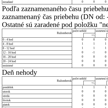
0
0
0
nezadané
Podľa zaznamenaného času priebehu
zaznamenaný čas priebehu (DN od: -
Ostatné sú zaradené pod položku "ne
počet nehôd
usmrtení ú
Ružomberok
+/-
0 - 4 hod
0
0
0
1
1
1
4 - 8 hod
1
1
1
8 - 12 hod
0
-1
0
12 - 16 hod
0
0
0
16 - 20 hod
0
0
0
20 - 24 hod
0
0
0
nezistené
Deň nehody
počet nehôd
usmrtení ú
Ružomberok
+/-
pondelok
1
1
1
0
0
0
utorok
0
0
0
streda
0
0
0
štvrtok
0
0
0
piatok