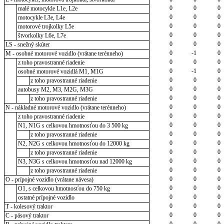
0
0
0
malé motocykle L1e, L2e
0
0
0
motocykle L3e, L4e
0
0
0
motorové trojkolky L5e
0
0
0
štvorkolky L6e, L7e
0
0
0
LS - snežný skúter
0
-1
0
M - osobné motorové vozidlo (vrátane terénneho)
0
0
0
z toho pravostranné riadenie
0
-1
0
osobné motorové vozidlá M1, M1G
0
0
0
z toho pravostranné riadenie
0
0
0
autobusy M2, M3, M2G, M3G
0
0
0
z toho pravostranné riadenie
0
0
0
N - nákladné motorové vozidlo (vrátane terénneho)
0
0
0
z toho pravostranné riadenie
0
0
0
N1, N1G s celkovou hmotnosťou do 3 500 kg
0
0
0
z toho pravostranné riadenie
0
0
0
N2, N2G s celkovou hmotnosťou do 12000 kg
0
0
0
z toho pravostranné riadenie
0
0
0
N3, N3G s celkovou hmotnosťou nad 12000 kg
0
0
0
z toho pravostranné riadenie
0
0
0
O - prípojné vozidlo (vrátane návesa)
0
0
0
O1, s celkovou hmotnosťou do 750 kg
0
0
0
ostatné prípojné vozidlo
0
0
0
T - kolesový traktor
0
0
0
C - pásový traktor
0
0
0