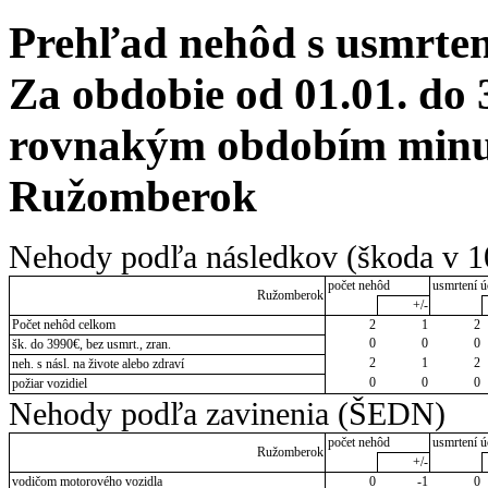
Prehľad nehôd s usmrten
Za obdobie od 01.01. do 
rovnakým obdobím minul
Ružomberok
Nehody podľa následkov (škoda v 1
počet nehôd
usmrtení ú
Ružomberok
+/-
Počet nehôd celkom
2
1
2
0
0
0
šk. do 3990€, bez usmrt., zran.
2
1
2
neh. s násl. na živote alebo zdraví
0
0
0
požiar vozidiel
Nehody podľa zavinenia (ŠEDN)
počet nehôd
usmrtení ú
Ružomberok
+/-
vodičom motorového vozidla
0
-1
0