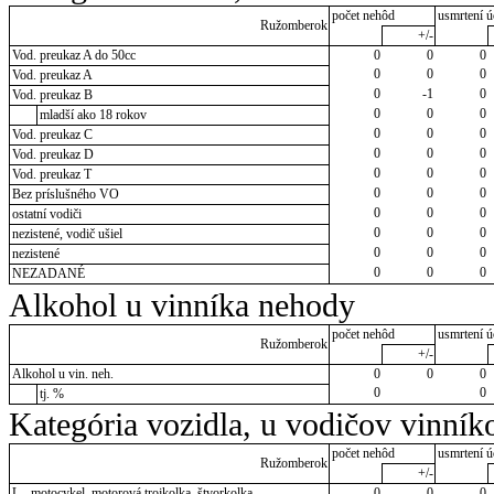
počet nehôd
usmrtení ú
Ružomberok
+/-
Vod. preukaz A do 50cc
0
0
0
0
0
0
Vod. preukaz A
0
-1
0
Vod. preukaz B
0
0
0
mladší ako 18 rokov
0
0
0
Vod. preukaz C
0
0
0
Vod. preukaz D
0
0
0
Vod. preukaz T
0
0
0
Bez príslušného VO
0
0
0
ostatní vodiči
0
0
0
nezistené, vodič ušiel
0
0
0
nezistené
0
0
0
NEZADANÉ
Alkohol u vinníka nehody
počet nehôd
usmrtení ú
Ružomberok
+/-
Alkohol u vin. neh.
0
0
0
0
0
tj. %
Kategória vozidla, u vodičov vinník
počet nehôd
usmrtení ú
Ružomberok
+/-
L - motocykel, motorová trojkolka, štvorkolka
0
0
0