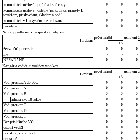
0
0
0
komunikácia účelová - poľné a lesné cesty
komunikácia účelová - ostatné (parkoviská, príjazdy k
0
0
0
továrňam, pieskovňam, skladom a pod.)
0
0
0
komunikácia v km systéme nesledovaná
0
0
0
nezadané
Nehody podľa miesta - špecifické objekty
počet nehôd
usmrtení ú
Tvrdošín
+/-
železničné priecestie
0
0
0
3
3
3
iné
0
0
0
NEZADANÉ
Kategória vodiča, u vodičov vinníkov
počet nehôd
usmrtení ú
Tvrdošín
+/-
Vod. preukaz A do 50cc
0
0
0
0
0
0
Vod. preukaz A
3
3
3
Vod. preukaz B
0
0
0
mladší ako 18 rokov
0
0
0
Vod. preukaz C
0
0
0
Vod. preukaz D
0
0
0
Vod. preukaz T
0
0
0
Bez príslušného VO
0
0
0
ostatní vodiči
0
0
0
nezistené, vodič ušiel
0
0
0
nezistené