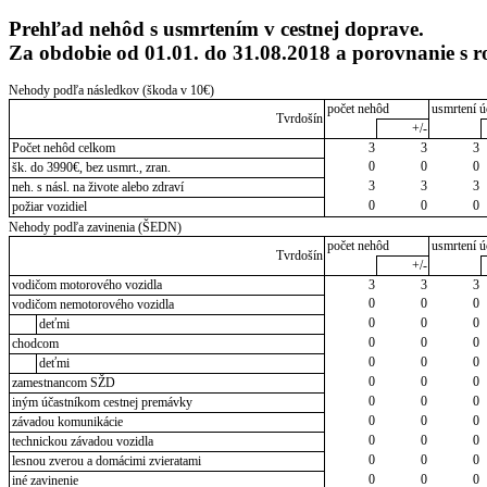
Prehľad nehôd s usmrtením v cestnej doprave.
Za obdobie od 01.01. do 31.08.2018 a porovnanie s
Nehody podľa následkov (škoda v 10€)
počet nehôd
usmrtení ú
Tvrdošín
+/-
Počet nehôd celkom
3
3
3
0
0
0
šk. do 3990€, bez usmrt., zran.
3
3
3
neh. s násl. na živote alebo zdraví
0
0
0
požiar vozidiel
Nehody podľa zavinenia (ŠEDN)
počet nehôd
usmrtení ú
Tvrdošín
+/-
vodičom motorového vozidla
3
3
3
0
0
0
vodičom nemotorového vozidla
0
0
0
deťmi
0
0
0
chodcom
0
0
0
deťmi
0
0
0
zamestnancom SŽD
0
0
0
iným účastníkom cestnej premávky
0
0
0
závadou komunikácie
0
0
0
technickou závadou vozidla
0
0
0
lesnou zverou a domácimi zvieratami
0
0
0
iné zavinenie