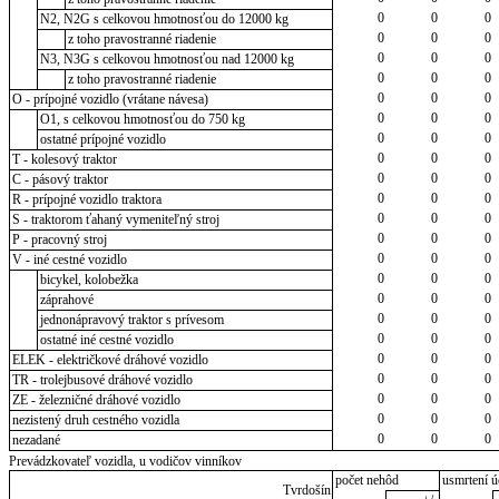
0
0
0
N2, N2G s celkovou hmotnosťou do 12000 kg
0
0
0
z toho pravostranné riadenie
0
0
0
N3, N3G s celkovou hmotnosťou nad 12000 kg
0
0
0
z toho pravostranné riadenie
0
0
0
O - prípojné vozidlo (vrátane návesa)
0
0
0
O1, s celkovou hmotnosťou do 750 kg
0
0
0
ostatné prípojné vozidlo
0
0
0
T - kolesový traktor
0
0
0
C - pásový traktor
0
0
0
R - prípojné vozidlo traktora
0
0
0
S - traktorom ťahaný vymeniteľný stroj
0
0
0
P - pracovný stroj
0
0
0
V - iné cestné vozidlo
0
0
0
bicykel, kolobežka
0
0
0
záprahové
0
0
0
jednonápravový traktor s prívesom
0
0
0
ostatné iné cestné vozidlo
0
0
0
ELEK - električkové dráhové vozidlo
0
0
0
TR - trolejbusové dráhové vozidlo
0
0
0
ZE - železničné dráhové vozidlo
0
0
0
nezistený druh cestného vozidla
0
0
0
nezadané
Prevádzkovateľ vozidla, u vodičov vinníkov
počet nehôd
usmrtení ú
Tvrdošín