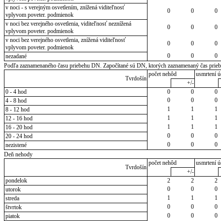
v noci - s verejným osvetlením, znížená viditeľnosť
0
0
0
vplyvom poveter. podmienok
v noci bez verejného osvetlenia, viditeľnosť neznížená
0
0
0
vplyvom poveter. podmienok
v noci bez verejného osvetlenia, znížená viditeľnosť
0
0
0
vplyvom poveter. podmienok
0
0
0
nezadané
Podľa zaznamenaného času priebehu DN. Započítané sú DN, ktorých zaznamenaný čas priebeh
počet nehôd
usmrtení ú
Tvrdošín
+/-
0 - 4 hod
0
0
0
0
0
0
4 - 8 hod
1
1
1
8 - 12 hod
1
1
1
12 - 16 hod
1
1
1
16 - 20 hod
0
0
0
20 - 24 hod
0
0
0
nezistené
Deň nehody
počet nehôd
usmrtení ú
Tvrdošín
+/-
pondelok
2
2
2
0
0
0
utorok
1
1
1
streda
0
0
0
štvrtok
0
0
0
piatok