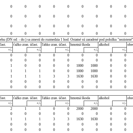
0
0
0
0
0
0
0
0
0
0
0
0
0
0
0
0
0
0
0
0
0
0
0
0
0
0
0
0
0
0
0
0
0
0
0
0
u (DN od: - do:) sa zmestí do rozmedzia 1 hod. Ostatné sú zaradené pod položku "nezistené
čast.
ťažko zran. účast.
ľahko zran. účast.
hmotná škoda
alkohol
obe
+/-
+/-
+/-
+/-
+/-
0
0
0
0
0
0
0
0
0
0
0
0
0
0
0
0
0
0
1
0
0
0
0
1000
1000
0
0
1
1
1
0
0
1000
1000
0
0
1
1
1
3
3
1630
1630
0
0
0
0
0
0
0
0
0
0
0
0
0
0
0
0
0
0
0
0
čast.
ťažko zran. účast.
ľahko zran. účast.
hmotná škoda
alkohol
obe
+/-
+/-
+/-
+/-
+/-
2
1
1
0
0
2000
2000
0
0
0
0
0
0
0
0
0
0
0
1
1
1
3
3
1630
1630
0
0
0
0
0
0
0
0
0
0
0
0
0
0
0
0
0
0
0
0