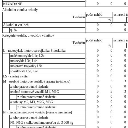
0
0
0
NEZADANÉ
Alkohol u vinníka nehody
počet nehôd
usmrtení ú
Tvrdošín
+/-
Alkohol u vin. neh.
0
0
0
0
0
tj. %
Kategória vozidla, u vodičov vinníkov
počet nehôd
usmrtení ú
Tvrdošín
+/-
L - motocykel, motorová trojkolka, štvorkolka
0
0
0
0
0
0
malé motocykle L1e, L2e
0
0
0
motocykle L3e, L4e
0
0
0
motorové trojkolky L5e
0
0
0
štvorkolky L6e, L7e
0
0
0
LS - snežný skúter
3
3
3
M - osobné motorové vozidlo (vrátane terénneho)
0
0
0
z toho pravostranné riadenie
3
3
3
osobné motorové vozidlá M1, M1G
0
0
0
z toho pravostranné riadenie
0
0
0
autobusy M2, M3, M2G, M3G
0
0
0
z toho pravostranné riadenie
0
0
0
N - nákladné motorové vozidlo (vrátane terénneho)
0
0
0
z toho pravostranné riadenie
0
0
0
N1, N1G s celkovou hmotnosťou do 3 500 kg
0
0
0
z toho pravostranné riadenie