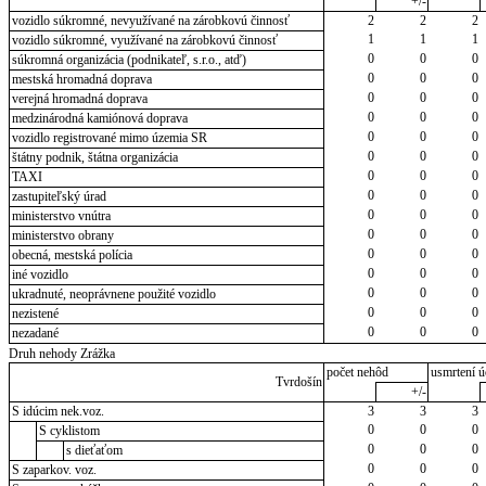
+/-
vozidlo súkromné, nevyužívané na zárobkovú činnosť
2
2
2
1
1
1
vozidlo súkromné, využívané na zárobkovú činnosť
0
0
0
súkromná organizácia (podnikateľ, s.r.o., atď)
0
0
0
mestská hromadná doprava
0
0
0
verejná hromadná doprava
0
0
0
medzinárodná kamiónová doprava
0
0
0
vozidlo registrované mimo územia SR
0
0
0
štátny podnik, štátna organizácia
0
0
0
TAXI
0
0
0
zastupiteľský úrad
0
0
0
ministerstvo vnútra
0
0
0
ministerstvo obrany
0
0
0
obecná, mestská polícia
0
0
0
iné vozidlo
0
0
0
ukradnuté, neoprávnene použité vozidlo
0
0
0
nezistené
0
0
0
nezadané
Druh nehody Zrážka
počet nehôd
usmrtení ú
Tvrdošín
+/-
S idúcim nek.voz.
3
3
3
0
0
0
S cyklistom
0
0
0
s dieťaťom
0
0
0
S zaparkov. voz.