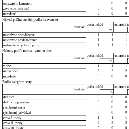
0
0
0
odrazeným kameňom
0
0
0
zavinenie nezistené
0
0
0
nezadané
Hlavné príčiny nehôd (podľa frekvencie)
počet nehôd
usmrtení ú
Tvrdošín
+/-
nesprávne obchádzanie
1
1
1
1
1
1
nesprávne predchádzanie
1
1
1
nedovolená rýchlosť jazdy
Nehody podľa miesta - v/mimo obec
počet nehôd
usmrtení ú
Tvrdošín
+/-
v obci
1
1
1
2
2
2
mimo obec
0
0
0
nezadané
Podľa kategórie cesty
počet nehôd
usmrtení ú
Tvrdošín
+/-
diaľnica
0
0
0
0
0
0
diaľničný privádzač
0
0
0
rýchlostná cesta
0
0
0
rýchlostný privádzač
1
1
1
cesta I. triedy
2
2
2
cesta II. triedy
0
0
0
cesta III. triedy