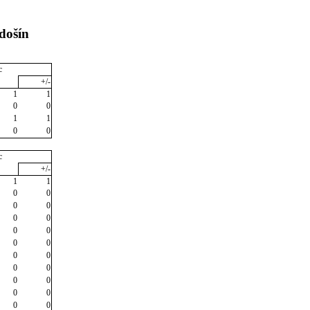
došín
c
+/-
1
1
0
0
1
1
0
0
c
+/-
1
1
0
0
0
0
0
0
0
0
0
0
0
0
0
0
0
0
0
0
0
0