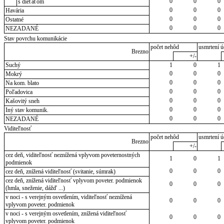
0
0
0
s dieťaťom
0
0
0
Havária
0
0
0
Ostatné
0
0
0
NEZADANÉ
Stav povrchu komunikácie
počet nehôd
usmrtení ú
Brezno
+/-
Suchý
1
0
1
0
0
0
Mokrý
0
0
0
Na kom. blato
0
0
0
Poľadovica
0
0
0
Kašovitý sneh
0
0
0
Iný stav komunik.
0
0
0
NEZADANÉ
Viditeľnosť
počet nehôd
usmrtení ú
Brezno
+/-
cez deň, viditeľnosť neznížená vplyvom poveternostných
1
0
1
podmienok
0
0
0
cez deň, znížená viditeľnosť (svitanie, súmrak)
cez deň, znížená viditeľnosť vplyvom poveter. podmienok
0
0
0
(hmla, sneženie, dážď ...)
v noci - s verejným osvetlením, viditeľnosť neznížená
0
0
0
vplyvom poveter. podmienok
v noci - s verejným osvetlením, znížená viditeľnosť
0
0
0
vplyvom poveter. podmienok