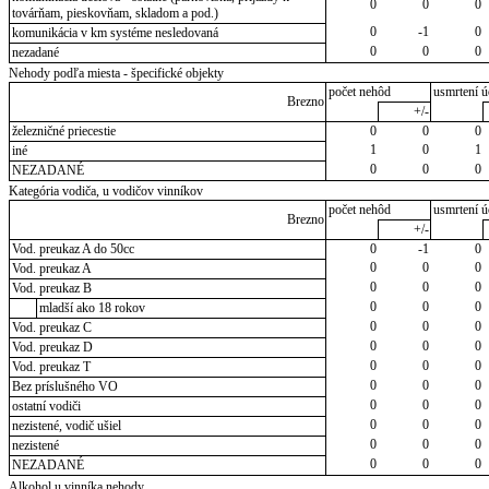
0
0
0
továrňam, pieskovňam, skladom a pod.)
0
-1
0
komunikácia v km systéme nesledovaná
0
0
0
nezadané
Nehody podľa miesta - špecifické objekty
počet nehôd
usmrtení ú
Brezno
+/-
železničné priecestie
0
0
0
1
0
1
iné
0
0
0
NEZADANÉ
Kategória vodiča, u vodičov vinníkov
počet nehôd
usmrtení ú
Brezno
+/-
Vod. preukaz A do 50cc
0
-1
0
0
0
0
Vod. preukaz A
0
0
0
Vod. preukaz B
0
0
0
mladší ako 18 rokov
0
0
0
Vod. preukaz C
0
0
0
Vod. preukaz D
0
0
0
Vod. preukaz T
0
0
0
Bez príslušného VO
0
0
0
ostatní vodiči
0
0
0
nezistené, vodič ušiel
0
0
0
nezistené
0
0
0
NEZADANÉ
Alkohol u vinníka nehody