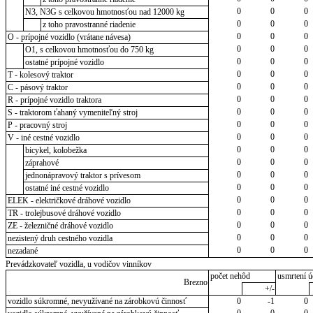
0
0
0
N3, N3G s celkovou hmotnosťou nad 12000 kg
0
0
0
z toho pravostranné riadenie
0
0
0
O - prípojné vozidlo (vrátane návesa)
0
0
0
O1, s celkovou hmotnosťou do 750 kg
0
0
0
ostatné prípojné vozidlo
0
0
0
T - kolesový traktor
0
0
0
C - pásový traktor
0
0
0
R - prípojné vozidlo traktora
0
0
0
S - traktorom ťahaný vymeniteľný stroj
0
0
0
P - pracovný stroj
0
0
0
V - iné cestné vozidlo
0
0
0
bicykel, kolobežka
0
0
0
záprahové
0
0
0
jednonápravový traktor s prívesom
0
0
0
ostatné iné cestné vozidlo
0
0
0
ELEK - električkové dráhové vozidlo
0
0
0
TR - trolejbusové dráhové vozidlo
0
0
0
ZE - železničné dráhové vozidlo
0
0
0
nezistený druh cestného vozidla
0
0
0
nezadané
Prevádzkovateľ vozidla, u vodičov vinníkov
počet nehôd
usmrtení ú
Brezno
+/-
vozidlo súkromné, nevyužívané na zárobkovú činnosť
0
-1
0