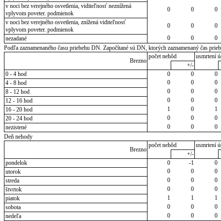
v noci bez verejného osvetlenia, viditeľnosť neznížená
0
0
0
vplyvom poveter. podmienok
v noci bez verejného osvetlenia, znížená viditeľnosť
0
0
0
vplyvom poveter. podmienok
0
0
0
nezadané
Podľa zaznamenaného času priebehu DN. Započítané sú DN, ktorých zaznamenaný čas priebeh
počet nehôd
usmrtení ú
Brezno
+/-
0 - 4 hod
0
0
0
0
0
0
4 - 8 hod
0
0
0
8 - 12 hod
0
0
0
12 - 16 hod
1
0
1
16 - 20 hod
0
0
0
20 - 24 hod
0
0
0
nezistené
Deň nehody
počet nehôd
usmrtení ú
Brezno
+/-
pondelok
0
-1
0
0
0
0
utorok
0
0
0
streda
0
0
0
štvrtok
1
1
1
piatok
0
0
0
sobota
0
0
0
nedeľa