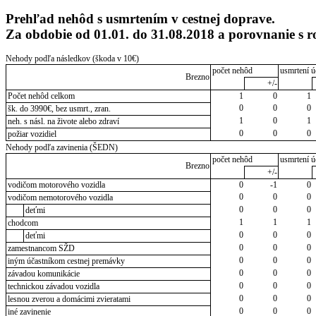
Prehľad nehôd s usmrtením v cestnej doprave.
Za obdobie od 01.01. do 31.08.2018 a porovnanie s
Nehody podľa následkov (škoda v 10€)
počet nehôd
usmrtení ú
Brezno
+/-
Počet nehôd celkom
1
0
1
0
0
0
šk. do 3990€, bez usmrt., zran.
1
0
1
neh. s násl. na živote alebo zdraví
0
0
0
požiar vozidiel
Nehody podľa zavinenia (ŠEDN)
počet nehôd
usmrtení ú
Brezno
+/-
vodičom motorového vozidla
0
-1
0
0
0
0
vodičom nemotorového vozidla
0
0
0
deťmi
1
1
1
chodcom
0
0
0
deťmi
0
0
0
zamestnancom SŽD
0
0
0
iným účastníkom cestnej premávky
0
0
0
závadou komunikácie
0
0
0
technickou závadou vozidla
0
0
0
lesnou zverou a domácimi zvieratami
0
0
0
iné zavinenie