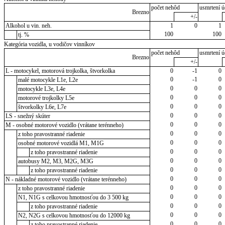
počet nehôd
usmrtení ú
Brezno
+/-
Alkohol u vin. neh.
1
0
1
100
100
tj. %
Kategória vozidla, u vodičov vinníkov
počet nehôd
usmrtení ú
Brezno
+/-
L - motocykel, motorová trojkolka, štvorkolka
0
-1
0
0
-1
0
malé motocykle L1e, L2e
0
0
0
motocykle L3e, L4e
0
0
0
motorové trojkolky L5e
0
0
0
štvorkolky L6e, L7e
0
0
0
LS - snežný skúter
0
0
0
M - osobné motorové vozidlo (vrátane terénneho)
0
0
0
z toho pravostranné riadenie
0
0
0
osobné motorové vozidlá M1, M1G
0
0
0
z toho pravostranné riadenie
0
0
0
autobusy M2, M3, M2G, M3G
0
0
0
z toho pravostranné riadenie
0
0
0
N - nákladné motorové vozidlo (vrátane terénneho)
0
0
0
z toho pravostranné riadenie
0
0
0
N1, N1G s celkovou hmotnosťou do 3 500 kg
0
0
0
z toho pravostranné riadenie
0
0
0
N2, N2G s celkovou hmotnosťou do 12000 kg
0
0
0
z toho pravostranné riadenie