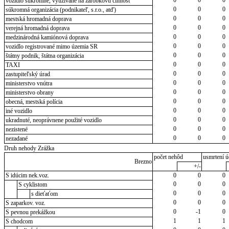
0
0
0
vozidlo súkromné, využívané na zárobkovú činnosť
0
0
0
súkromná organizácia (podnikateľ, s.r.o., atď)
0
0
0
mestská hromadná doprava
0
0
0
verejná hromadná doprava
0
0
0
medzinárodná kamiónová doprava
0
0
0
vozidlo registrované mimo územia SR
0
0
0
štátny podnik, štátna organizácia
0
0
0
TAXI
0
0
0
zastupiteľský úrad
0
0
0
ministerstvo vnútra
0
0
0
ministerstvo obrany
0
0
0
obecná, mestská polícia
0
0
0
iné vozidlo
0
0
0
ukradnuté, neoprávnene použité vozidlo
0
0
0
nezistené
0
0
0
nezadané
Druh nehody Zrážka
počet nehôd
usmrtení ú
Brezno
+/-
S idúcim nek.voz.
0
0
0
0
0
0
S cyklistom
0
0
0
s dieťaťom
0
0
0
S zaparkov. voz.
0
-1
0
S pevnou prekážkou
1
1
1
S chodcom