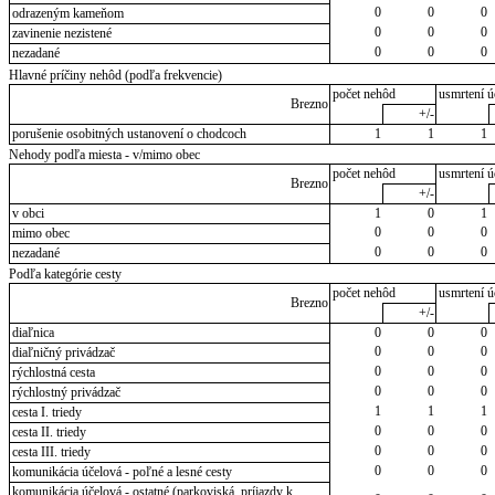
0
0
0
odrazeným kameňom
0
0
0
zavinenie nezistené
0
0
0
nezadané
Hlavné príčiny nehôd (podľa frekvencie)
počet nehôd
usmrtení ú
Brezno
+/-
porušenie osobitných ustanovení o chodcoch
1
1
1
Nehody podľa miesta - v/mimo obec
počet nehôd
usmrtení ú
Brezno
+/-
v obci
1
0
1
0
0
0
mimo obec
0
0
0
nezadané
Podľa kategórie cesty
počet nehôd
usmrtení ú
Brezno
+/-
diaľnica
0
0
0
0
0
0
diaľničný privádzač
0
0
0
rýchlostná cesta
0
0
0
rýchlostný privádzač
1
1
1
cesta I. triedy
0
0
0
cesta II. triedy
0
0
0
cesta III. triedy
0
0
0
komunikácia účelová - poľné a lesné cesty
komunikácia účelová - ostatné (parkoviská, príjazdy k