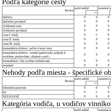
Podľa kategórie cesty
počet nehôd
usmrtení ú
Revúca
+/-
diaľnica
0
0
0
0
0
0
diaľničný privádzač
0
0
0
rýchlostná cesta
0
0
0
rýchlostný privádzač
0
-1
0
cesta I. triedy
0
0
0
cesta II. triedy
0
0
0
cesta III. triedy
0
0
0
komunikácia účelová - poľné a lesné cesty
komunikácia účelová - ostatné (parkoviská, príjazdy k
0
0
0
továrňam, pieskovňam, skladom a pod.)
0
0
0
komunikácia v km systéme nesledovaná
0
0
0
nezadané
Nehody podľa miesta - špecifické ob
počet nehôd
usmrtení ú
Revúca
+/-
železničné priecestie
0
0
0
0
-1
0
iné
0
0
0
NEZADANÉ
Kategória vodiča, u vodičov vinník
počet nehôd
usmrtení ú