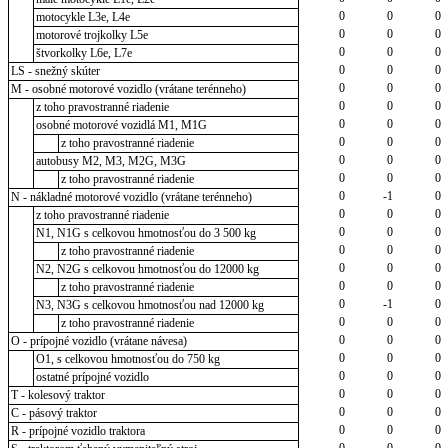
0
0
0
motocykle L3e, L4e
0
0
0
motorové trojkolky L5e
0
0
0
štvorkolky L6e, L7e
0
0
0
LS - snežný skúter
0
0
0
M - osobné motorové vozidlo (vrátane terénneho)
0
0
0
z toho pravostranné riadenie
0
0
0
osobné motorové vozidlá M1, M1G
0
0
0
z toho pravostranné riadenie
0
0
0
autobusy M2, M3, M2G, M3G
0
0
0
z toho pravostranné riadenie
0
-1
0
N - nákladné motorové vozidlo (vrátane terénneho)
0
0
0
z toho pravostranné riadenie
0
0
0
N1, N1G s celkovou hmotnosťou do 3 500 kg
0
0
0
z toho pravostranné riadenie
0
0
0
N2, N2G s celkovou hmotnosťou do 12000 kg
0
0
0
z toho pravostranné riadenie
0
-1
0
N3, N3G s celkovou hmotnosťou nad 12000 kg
0
0
0
z toho pravostranné riadenie
0
0
0
O - prípojné vozidlo (vrátane návesa)
0
0
0
O1, s celkovou hmotnosťou do 750 kg
0
0
0
ostatné prípojné vozidlo
0
0
0
T - kolesový traktor
0
0
0
C - pásový traktor
0
0
0
R - prípojné vozidlo traktora
0
0
0