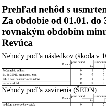
Prehľad nehôd s usmrten
Za obdobie od 01.01. do 
rovnakým obdobím minul
Revúca
Nehody podľa následkov (škoda v 1
počet nehôd
usmrtení ú
Revúca
+/-
Počet nehôd celkom
0
-1
0
0
0
0
šk. do 3990€, bez usmrt., zran.
0
-1
0
neh. s násl. na živote alebo zdraví
0
0
0
požiar vozidiel
Nehody podľa zavinenia (ŠEDN)
počet nehôd
usmrtení ú
Revúca
+/-
vodičom motorového vozidla
0
-1
0