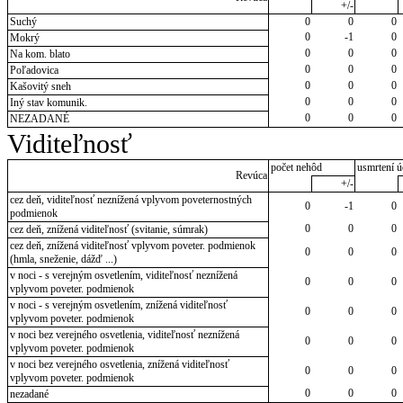
+/-
Suchý
0
0
0
0
-1
0
Mokrý
0
0
0
Na kom. blato
0
0
0
Poľadovica
0
0
0
Kašovitý sneh
0
0
0
Iný stav komunik.
0
0
0
NEZADANÉ
Viditeľnosť
počet nehôd
usmrtení ú
Revúca
+/-
cez deň, viditeľnosť neznížená vplyvom poveternostných
0
-1
0
podmienok
0
0
0
cez deň, znížená viditeľnosť (svitanie, súmrak)
cez deň, znížená viditeľnosť vplyvom poveter. podmienok
0
0
0
(hmla, sneženie, dážď ...)
v noci - s verejným osvetlením, viditeľnosť neznížená
0
0
0
vplyvom poveter. podmienok
v noci - s verejným osvetlením, znížená viditeľnosť
0
0
0
vplyvom poveter. podmienok
v noci bez verejného osvetlenia, viditeľnosť neznížená
0
0
0
vplyvom poveter. podmienok
v noci bez verejného osvetlenia, znížená viditeľnosť
0
0
0
vplyvom poveter. podmienok
0
0
0
nezadané