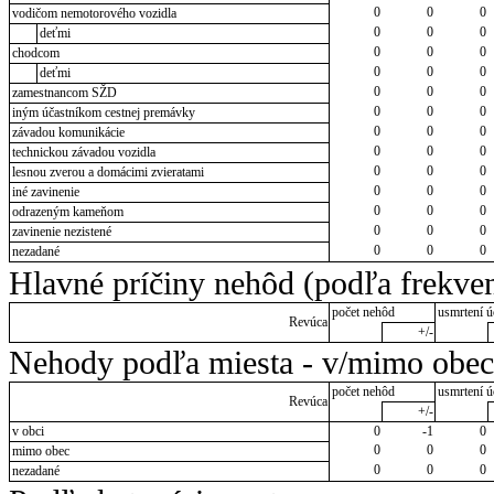
0
0
0
vodičom nemotorového vozidla
0
0
0
deťmi
0
0
0
chodcom
0
0
0
deťmi
0
0
0
zamestnancom SŽD
0
0
0
iným účastníkom cestnej premávky
0
0
0
závadou komunikácie
0
0
0
technickou závadou vozidla
0
0
0
lesnou zverou a domácimi zvieratami
0
0
0
iné zavinenie
0
0
0
odrazeným kameňom
0
0
0
zavinenie nezistené
0
0
0
nezadané
Hlavné príčiny nehôd (podľa frekven
počet nehôd
usmrtení ú
Revúca
+/-
Nehody podľa miesta - v/mimo obec
počet nehôd
usmrtení ú
Revúca
+/-
v obci
0
-1
0
0
0
0
mimo obec
0
0
0
nezadané