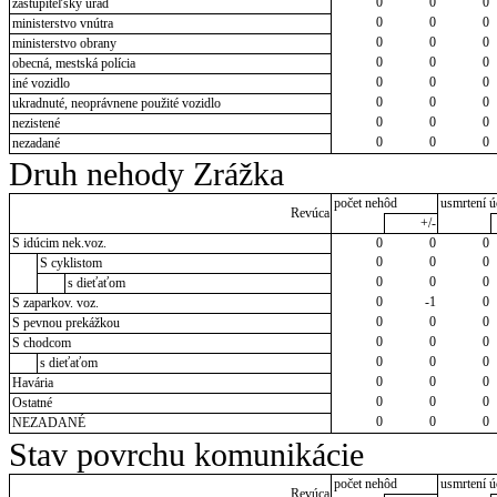
0
0
0
zastupiteľský úrad
0
0
0
ministerstvo vnútra
0
0
0
ministerstvo obrany
0
0
0
obecná, mestská polícia
0
0
0
iné vozidlo
0
0
0
ukradnuté, neoprávnene použité vozidlo
0
0
0
nezistené
0
0
0
nezadané
Druh nehody Zrážka
počet nehôd
usmrtení ú
Revúca
+/-
S idúcim nek.voz.
0
0
0
0
0
0
S cyklistom
0
0
0
s dieťaťom
0
-1
0
S zaparkov. voz.
0
0
0
S pevnou prekážkou
0
0
0
S chodcom
0
0
0
s dieťaťom
0
0
0
Havária
0
0
0
Ostatné
0
0
0
NEZADANÉ
Stav povrchu komunikácie
počet nehôd
usmrtení ú
Revúca