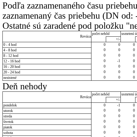
Podľa zaznamenaného času priebehu
zaznamenaný čas priebehu (DN od: -
Ostatné sú zaradené pod položku "ne
počet nehôd
usmrtení ú
Revúca
+/-
0 - 4 hod
0
0
0
0
0
0
4 - 8 hod
0
0
0
8 - 12 hod
0
-1
0
12 - 16 hod
0
0
0
16 - 20 hod
0
0
0
20 - 24 hod
0
0
0
nezistené
Deň nehody
počet nehôd
usmrtení ú
Revúca
+/-
pondelok
0
-1
0
0
0
0
utorok
0
0
0
streda
0
0
0
štvrtok
0
0
0
piatok
0
0
0
sobota