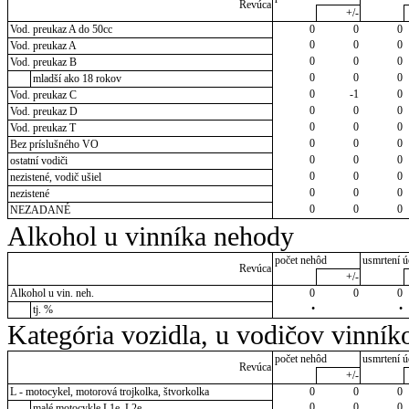
Revúca
+/-
Vod. preukaz A do 50cc
0
0
0
0
0
0
Vod. preukaz A
0
0
0
Vod. preukaz B
0
0
0
mladší ako 18 rokov
0
-1
0
Vod. preukaz C
0
0
0
Vod. preukaz D
0
0
0
Vod. preukaz T
0
0
0
Bez príslušného VO
0
0
0
ostatní vodiči
0
0
0
nezistené, vodič ušiel
0
0
0
nezistené
0
0
0
NEZADANÉ
Alkohol u vinníka nehody
počet nehôd
usmrtení ú
Revúca
+/-
Alkohol u vin. neh.
0
0
0
•
•
tj. %
Kategória vozidla, u vodičov vinník
počet nehôd
usmrtení ú
Revúca
+/-
L - motocykel, motorová trojkolka, štvorkolka
0
0
0
0
0
0
malé motocykle L1e, L2e