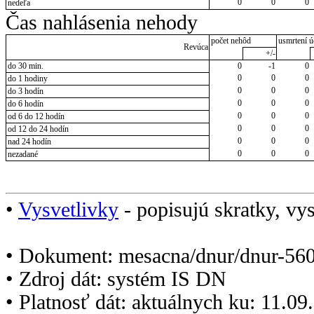
0
0
0
nedeľa
Čas nahlásenia nehody
počet nehôd
usmrtení ú
Revúca
+/-
do 30 min.
0
-1
0
0
0
0
do 1 hodiny
0
0
0
do 3 hodín
0
0
0
do 6 hodín
0
0
0
od 6 do 12 hodín
0
0
0
od 12 do 24 hodín
0
0
0
nad 24 hodín
0
0
0
nezadané
•
Vysvetlivky
- popisujú skratky, vys
• Dokument: mesacna/dnur/dnur-560
• Zdroj dát: systém IS DN
• Platnosť dát: aktuálnych ku: 11.0