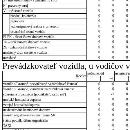
S - traktorom ťahaný vymeniteľný stroj
0
0
0
P - pracovný stroj
0
0
0
V - iné cestné vozidlo
0
0
0
bicykel, kolobežka
0
0
0
záprahové
0
0
0
jednonápravový traktor s prívesom
0
0
0
ostatné iné cestné vozidlo
0
0
0
ELEK - električkové dráhové vozidlo
0
0
0
TR - trolejbusové dráhové vozidlo
0
0
0
ZE - železničné dráhové vozidlo
0
0
0
nezistený druh cestného vozidla
0
0
0
nezadané
Prevádzkovateľ vozidla, u vodičov 
počet nehôd
usmrtení ú
Revúca
+/-
vozidlo súkromné, nevyužívané na zárobkovú činnosť
0
0
0
0
0
0
vozidlo súkromné, využívané na zárobkovú činnosť
0
-1
0
súkromná organizácia (podnikateľ, s.r.o., atď)
0
0
0
mestská hromadná doprava
0
0
0
verejná hromadná doprava
0
0
0
medzinárodná kamiónová doprava
0
0
0
vozidlo registrované mimo územia SR
0
0
0
štátny podnik, štátna organizácia
0
0
0
TAXI