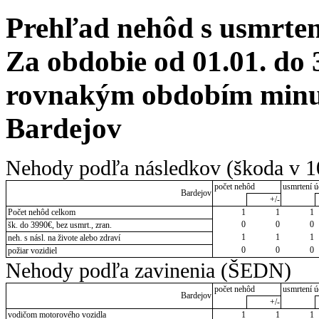
Prehľad nehôd s usmrten
Za obdobie od 01.01. do 
rovnakým obdobím minul
Bardejov
Nehody podľa následkov (škoda v 1
počet nehôd
usmrtení ú
Bardejov
+/-
Počet nehôd celkom
1
1
1
0
0
0
šk. do 3990€, bez usmrt., zran.
1
1
1
neh. s násl. na živote alebo zdraví
0
0
0
požiar vozidiel
Nehody podľa zavinenia (ŠEDN)
počet nehôd
usmrtení ú
Bardejov
+/-
vodičom motorového vozidla
1
1
1