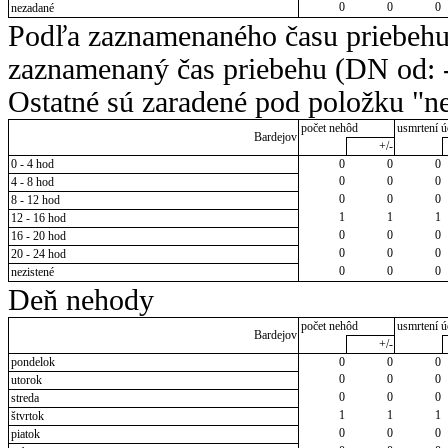
0
0
0
nezadané
Podľa zaznamenaného času priebehu
zaznamenaný čas priebehu (DN od: -
Ostatné sú zaradené pod položku "ne
počet nehôd
usmrtení ú
Bardejov
+/-
0 - 4 hod
0
0
0
0
0
0
4 - 8 hod
0
0
0
8 - 12 hod
1
1
1
12 - 16 hod
0
0
0
16 - 20 hod
0
0
0
20 - 24 hod
0
0
0
nezistené
Deň nehody
počet nehôd
usmrtení ú
Bardejov
+/-
pondelok
0
0
0
0
0
0
utorok
0
0
0
streda
1
1
1
štvrtok
0
0
0
piatok