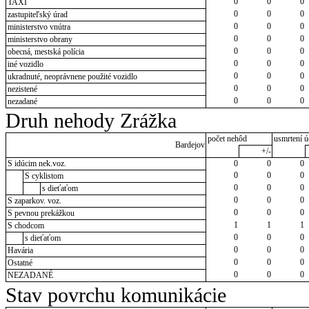
0
0
0
TAXI
0
0
0
zastupiteľský úrad
0
0
0
ministerstvo vnútra
0
0
0
ministerstvo obrany
0
0
0
obecná, mestská polícia
0
0
0
iné vozidlo
0
0
0
ukradnuté, neoprávnene použité vozidlo
0
0
0
nezistené
0
0
0
nezadané
Druh nehody Zrážka
počet nehôd
usmrtení ú
Bardejov
+/-
S idúcim nek.voz.
0
0
0
0
0
0
S cyklistom
0
0
0
s dieťaťom
0
0
0
S zaparkov. voz.
0
0
0
S pevnou prekážkou
1
1
1
S chodcom
0
0
0
s dieťaťom
0
0
0
Havária
0
0
0
Ostatné
0
0
0
NEZADANÉ
Stav povrchu komunikácie