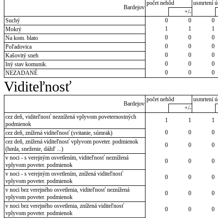
počet nehôd
usmrtení ú
Bardejov
+/-
Suchý
0
0
0
1
1
1
Mokrý
0
0
0
Na kom. blato
0
0
0
Poľadovica
0
0
0
Kašovitý sneh
0
0
0
Iný stav komunik.
0
0
0
NEZADANÉ
Viditeľnosť
počet nehôd
usmrtení ú
Bardejov
+/-
cez deň, viditeľnosť neznížená vplyvom poveternostných
1
1
1
podmienok
0
0
0
cez deň, znížená viditeľnosť (svitanie, súmrak)
cez deň, znížená viditeľnosť vplyvom poveter. podmienok
0
0
0
(hmla, sneženie, dážď ...)
v noci - s verejným osvetlením, viditeľnosť neznížená
0
0
0
vplyvom poveter. podmienok
v noci - s verejným osvetlením, znížená viditeľnosť
0
0
0
vplyvom poveter. podmienok
v noci bez verejného osvetlenia, viditeľnosť neznížená
0
0
0
vplyvom poveter. podmienok
v noci bez verejného osvetlenia, znížená viditeľnosť
0
0
0
vplyvom poveter. podmienok