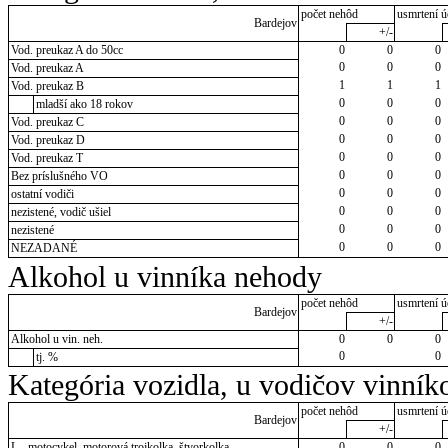
počet nehôd
usmrtení ú
Bardejov
+/-
Vod. preukaz A do 50cc
0
0
0
0
0
0
Vod. preukaz A
1
1
1
Vod. preukaz B
0
0
0
mladší ako 18 rokov
0
0
0
Vod. preukaz C
0
0
0
Vod. preukaz D
0
0
0
Vod. preukaz T
0
0
0
Bez príslušného VO
0
0
0
ostatní vodiči
0
0
0
nezistené, vodič ušiel
0
0
0
nezistené
0
0
0
NEZADANÉ
Alkohol u vinníka nehody
počet nehôd
usmrtení ú
Bardejov
+/-
Alkohol u vin. neh.
0
0
0
0
0
tj. %
Kategória vozidla, u vodičov vinník
počet nehôd
usmrtení ú
Bardejov
+/-
L - motocykel, motorová trojkolka, štvorkolka
0
0
0