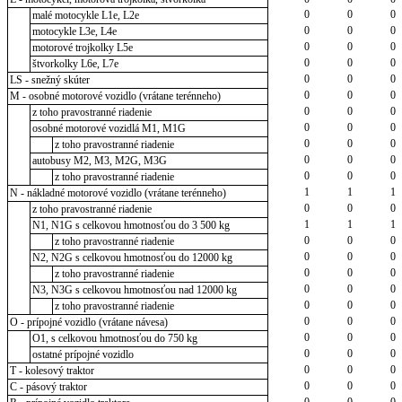
0
0
0
malé motocykle L1e, L2e
0
0
0
motocykle L3e, L4e
0
0
0
motorové trojkolky L5e
0
0
0
štvorkolky L6e, L7e
0
0
0
LS - snežný skúter
0
0
0
M - osobné motorové vozidlo (vrátane terénneho)
0
0
0
z toho pravostranné riadenie
0
0
0
osobné motorové vozidlá M1, M1G
0
0
0
z toho pravostranné riadenie
0
0
0
autobusy M2, M3, M2G, M3G
0
0
0
z toho pravostranné riadenie
1
1
1
N - nákladné motorové vozidlo (vrátane terénneho)
0
0
0
z toho pravostranné riadenie
1
1
1
N1, N1G s celkovou hmotnosťou do 3 500 kg
0
0
0
z toho pravostranné riadenie
0
0
0
N2, N2G s celkovou hmotnosťou do 12000 kg
0
0
0
z toho pravostranné riadenie
0
0
0
N3, N3G s celkovou hmotnosťou nad 12000 kg
0
0
0
z toho pravostranné riadenie
0
0
0
O - prípojné vozidlo (vrátane návesa)
0
0
0
O1, s celkovou hmotnosťou do 750 kg
0
0
0
ostatné prípojné vozidlo
0
0
0
T - kolesový traktor
0
0
0
C - pásový traktor
0
0
0