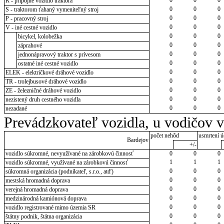
R - prípojné vozidlo traktora
0
0
0
S - traktorom ťahaný vymeniteľný stroj
0
0
0
P - pracovný stroj
0
0
0
V - iné cestné vozidlo
0
0
0
bicykel, kolobežka
0
0
0
záprahové
0
0
0
jednonápravový traktor s prívesom
0
0
0
ostatné iné cestné vozidlo
0
0
0
ELEK - električkové dráhové vozidlo
0
0
0
TR - trolejbusové dráhové vozidlo
0
0
0
ZE - železničné dráhové vozidlo
0
0
0
nezistený druh cestného vozidla
0
0
0
nezadané
Prevádzkovateľ vozidla, u vodičov 
počet nehôd
usmrtení ú
Bardejov
+/-
vozidlo súkromné, nevyužívané na zárobkovú činnosť
0
0
0
1
1
1
vozidlo súkromné, využívané na zárobkovú činnosť
0
0
0
súkromná organizácia (podnikateľ, s.r.o., atď)
0
0
0
mestská hromadná doprava
0
0
0
verejná hromadná doprava
0
0
0
medzinárodná kamiónová doprava
0
0
0
vozidlo registrované mimo územia SR
0
0
0
štátny podnik, štátna organizácia