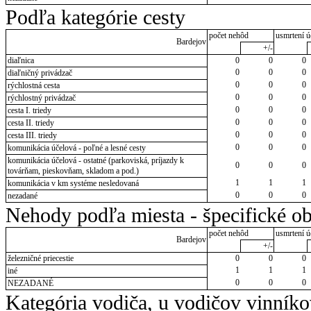
Podľa kategórie cesty
počet nehôd
usmrtení ú
Bardejov
+/-
diaľnica
0
0
0
0
0
0
diaľničný privádzač
0
0
0
rýchlostná cesta
0
0
0
rýchlostný privádzač
0
0
0
cesta I. triedy
0
0
0
cesta II. triedy
0
0
0
cesta III. triedy
0
0
0
komunikácia účelová - poľné a lesné cesty
komunikácia účelová - ostatné (parkoviská, príjazdy k
0
0
0
továrňam, pieskovňam, skladom a pod.)
1
1
1
komunikácia v km systéme nesledovaná
0
0
0
nezadané
Nehody podľa miesta - špecifické ob
počet nehôd
usmrtení ú
Bardejov
+/-
železničné priecestie
0
0
0
1
1
1
iné
0
0
0
NEZADANÉ
Kategória vodiča, u vodičov vinník