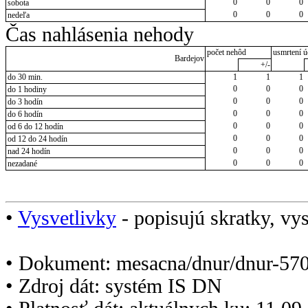
0
0
0
sobota
0
0
0
nedeľa
Čas nahlásenia nehody
počet nehôd
usmrtení ú
Bardejov
+/-
do 30 min.
1
1
1
0
0
0
do 1 hodiny
0
0
0
do 3 hodín
0
0
0
do 6 hodín
0
0
0
od 6 do 12 hodín
0
0
0
od 12 do 24 hodín
0
0
0
nad 24 hodín
0
0
0
nezadané
•
Vysvetlivky
- popisujú skratky, vys
• Dokument: mesacna/dnur/dnur-570
• Zdroj dát: systém IS DN