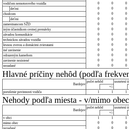
0
0
0
vodičom nemotorového vozidla
0
0
0
deťmi
0
0
0
chodcom
0
0
0
deťmi
0
0
0
zamestnancom SŽD
0
0
0
iným účastníkom cestnej premávky
0
0
0
závadou komunikácie
0
0
0
technickou závadou vozidla
0
0
0
lesnou zverou a domácimi zvieratami
0
0
0
iné zavinenie
0
0
0
odrazeným kameňom
0
0
0
zavinenie nezistené
0
0
0
nezadané
Hlavné príčiny nehôd (podľa frekven
počet nehôd
usmrtení ú
Bardejov
+/-
porušenie povinnosti vodiča
1
1
1
Nehody podľa miesta - v/mimo obec
počet nehôd
usmrtení ú
Bardejov
+/-
v obci
1
1
1
0
0
0
mimo obec
0
0
0
nezadané