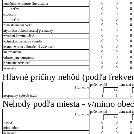
0
0
0
vodičom nemotorového vozidla
0
0
0
deťmi
0
0
0
chodcom
0
0
0
deťmi
0
0
0
zamestnancom SŽD
0
0
0
iným účastníkom cestnej premávky
0
0
0
závadou komunikácie
0
0
0
technickou závadou vozidla
0
0
0
lesnou zverou a domácimi zvieratami
0
0
0
iné zavinenie
0
0
0
odrazeným kameňom
0
0
0
zavinenie nezistené
0
0
0
nezadané
Hlavné príčiny nehôd (podľa frekven
počet nehôd
usmrtení ú
Humenné
+/-
nesprávny spôsob jazdy
1
1
1
Nehody podľa miesta - v/mimo obec
počet nehôd
usmrtení ú
Humenné
+/-
v obci
0
0
0
1
0
1
mimo obec
0
0
0
nezadané