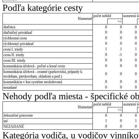
Podľa kategórie cesty
počet nehôd
usmrtení ú
Humenné
+/-
diaľnica
0
0
0
0
0
0
diaľničný privádzač
0
0
0
rýchlostná cesta
0
0
0
rýchlostný privádzač
1
1
1
cesta I. triedy
0
-1
0
cesta II. triedy
0
0
0
cesta III. triedy
0
0
0
komunikácia účelová - poľné a lesné cesty
komunikácia účelová - ostatné (parkoviská, príjazdy k
0
0
0
továrňam, pieskovňam, skladom a pod.)
0
0
0
komunikácia v km systéme nesledovaná
0
0
0
nezadané
Nehody podľa miesta - špecifické ob
počet nehôd
usmrtení ú
Humenné
+/-
železničné priecestie
0
0
0
1
0
1
iné
0
0
0
NEZADANÉ
Kategória vodiča, u vodičov vinník