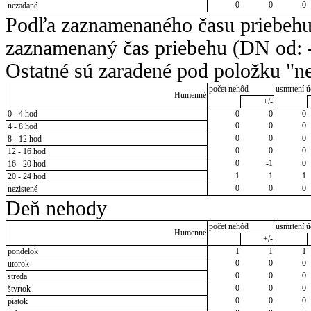
0
0
0
nezadané
Podľa zaznamenaného času priebehu
zaznamenaný čas priebehu (DN od: -
Ostatné sú zaradené pod položku "ne
počet nehôd
usmrtení ú
Humenné
+/-
0 - 4 hod
0
0
0
0
0
0
4 - 8 hod
0
0
0
8 - 12 hod
0
0
0
12 - 16 hod
0
-1
0
16 - 20 hod
1
1
1
20 - 24 hod
0
0
0
nezistené
Deň nehody
počet nehôd
usmrtení ú
Humenné
+/-
pondelok
1
1
1
0
0
0
utorok
0
0
0
streda
0
0
0
štvrtok
0
0
0
piatok