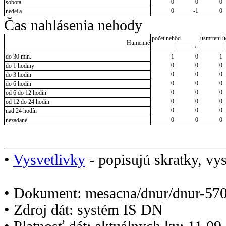
0
0
0
sobota
0
-1
0
nedeľa
Čas nahlásenia nehody
počet nehôd
usmrtení ú
Humenné
+/-
do 30 min.
1
0
1
0
0
0
do 1 hodiny
0
0
0
do 3 hodín
0
0
0
do 6 hodín
0
0
0
od 6 do 12 hodín
0
0
0
od 12 do 24 hodín
0
0
0
nad 24 hodín
0
0
0
nezadané
•
Vysvetlivky
- popisujú skratky, vys
• Dokument: mesacna/dnur/dnur-570
• Zdroj dát: systém IS DN