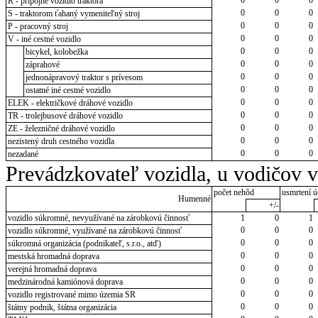
R - prípojné vozidlo traktora
0
0
0
S - traktorom ťahaný vymeniteľný stroj
0
0
0
P - pracovný stroj
0
0
0
V - iné cestné vozidlo
0
0
0
bicykel, kolobežka
0
0
0
záprahové
0
0
0
jednonápravový traktor s prívesom
0
0
0
ostatné iné cestné vozidlo
0
0
0
ELEK - električkové dráhové vozidlo
0
0
0
TR - trolejbusové dráhové vozidlo
0
0
0
ZE - železničné dráhové vozidlo
0
0
0
nezistený druh cestného vozidla
0
0
0
nezadané
Prevádzkovateľ vozidla, u vodičov 
počet nehôd
usmrtení ú
Humenné
+/-
vozidlo súkromné, nevyužívané na zárobkovú činnosť
1
0
1
0
0
0
vozidlo súkromné, využívané na zárobkovú činnosť
0
0
0
súkromná organizácia (podnikateľ, s.r.o., atď)
0
0
0
mestská hromadná doprava
0
0
0
verejná hromadná doprava
0
0
0
medzinárodná kamiónová doprava
0
0
0
vozidlo registrované mimo územia SR
0
0
0
štátny podnik, štátna organizácia