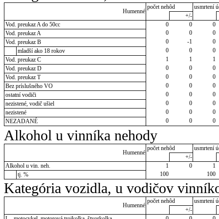
počet nehôd
usmrtení ú
Humenné
+/-
Vod. preukaz A do 50cc
0
0
0
0
0
0
Vod. preukaz A
0
-1
0
Vod. preukaz B
0
0
0
mladší ako 18 rokov
1
1
1
Vod. preukaz C
0
0
0
Vod. preukaz D
0
0
0
Vod. preukaz T
0
0
0
Bez príslušného VO
0
0
0
ostatní vodiči
0
0
0
nezistené, vodič ušiel
0
0
0
nezistené
0
0
0
NEZADANÉ
Alkohol u vinníka nehody
počet nehôd
usmrtení ú
Humenné
+/-
Alkohol u vin. neh.
1
0
1
100
100
tj. %
Kategória vozidla, u vodičov vinník
počet nehôd
usmrtení ú
Humenné
+/-
L - motocykel, motorová trojkolka, štvorkolka
0
0
0