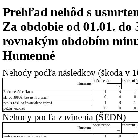
Prehľad nehôd s usmrten
Za obdobie od 01.01. do 
rovnakým obdobím minul
Humenné
Nehody podľa následkov (škoda v 1
počet nehôd
usmrtení ú
Humenné
+/-
Počet nehôd celkom
1
0
1
0
0
0
šk. do 3990€, bez usmrt., zran.
1
0
1
neh. s násl. na živote alebo zdraví
0
0
0
požiar vozidiel
Nehody podľa zavinenia (ŠEDN)
počet nehôd
usmrtení ú
Humenné
+/-
vodičom motorového vozidla
1
0
1