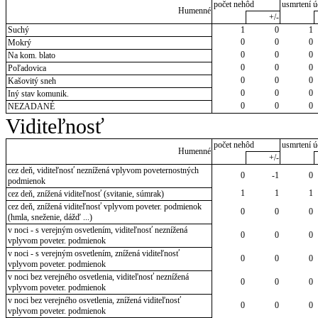
počet nehôd
usmrtení ú
Humenné
+/-
Suchý
1
0
1
0
0
0
Mokrý
0
0
0
Na kom. blato
0
0
0
Poľadovica
0
0
0
Kašovitý sneh
0
0
0
Iný stav komunik.
0
0
0
NEZADANÉ
Viditeľnosť
počet nehôd
usmrtení ú
Humenné
+/-
cez deň, viditeľnosť neznížená vplyvom poveternostných
0
-1
0
podmienok
1
1
1
cez deň, znížená viditeľnosť (svitanie, súmrak)
cez deň, znížená viditeľnosť vplyvom poveter. podmienok
0
0
0
(hmla, sneženie, dážď ...)
v noci - s verejným osvetlením, viditeľnosť neznížená
0
0
0
vplyvom poveter. podmienok
v noci - s verejným osvetlením, znížená viditeľnosť
0
0
0
vplyvom poveter. podmienok
v noci bez verejného osvetlenia, viditeľnosť neznížená
0
0
0
vplyvom poveter. podmienok
v noci bez verejného osvetlenia, znížená viditeľnosť
0
0
0
vplyvom poveter. podmienok