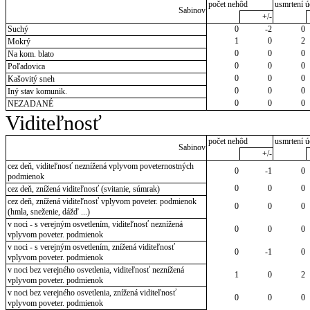
počet nehôd
usmrtení ú
Sabinov
+/-
Suchý
0
-2
0
1
0
2
Mokrý
0
0
0
Na kom. blato
0
0
0
Poľadovica
0
0
0
Kašovitý sneh
0
0
0
Iný stav komunik.
0
0
0
NEZADANÉ
Viditeľnosť
počet nehôd
usmrtení ú
Sabinov
+/-
cez deň, viditeľnosť neznížená vplyvom poveternostných
0
-1
0
podmienok
0
0
0
cez deň, znížená viditeľnosť (svitanie, súmrak)
cez deň, znížená viditeľnosť vplyvom poveter. podmienok
0
0
0
(hmla, sneženie, dážď ...)
v noci - s verejným osvetlením, viditeľnosť neznížená
0
0
0
vplyvom poveter. podmienok
v noci - s verejným osvetlením, znížená viditeľnosť
0
-1
0
vplyvom poveter. podmienok
v noci bez verejného osvetlenia, viditeľnosť neznížená
1
0
2
vplyvom poveter. podmienok
v noci bez verejného osvetlenia, znížená viditeľnosť
0
0
0
vplyvom poveter. podmienok