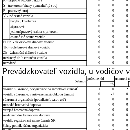
R - prípojné vozidlo traktora
0
0
0
S - traktorom ťahaný vymeniteľný stroj
0
0
0
P - pracovný stroj
0
0
0
V - iné cestné vozidlo
0
0
0
bicykel, kolobežka
0
0
0
záprahové
0
0
0
jednonápravový traktor s prívesom
0
0
0
ostatné iné cestné vozidlo
0
0
0
ELEK - električkové dráhové vozidlo
0
0
0
TR - trolejbusové dráhové vozidlo
0
0
0
ZE - železničné dráhové vozidlo
0
0
0
nezistený druh cestného vozidla
0
0
0
nezadané
Prevádzkovateľ vozidla, u vodičov 
počet nehôd
usmrtení ú
Sabinov
+/-
vozidlo súkromné, nevyužívané na zárobkovú činnosť
1
0
2
0
-1
0
vozidlo súkromné, využívané na zárobkovú činnosť
0
0
0
súkromná organizácia (podnikateľ, s.r.o., atď)
0
0
0
mestská hromadná doprava
0
0
0
verejná hromadná doprava
0
0
0
medzinárodná kamiónová doprava
0
0
0
vozidlo registrované mimo územia SR
0
0
0
štátny podnik, štátna organizácia