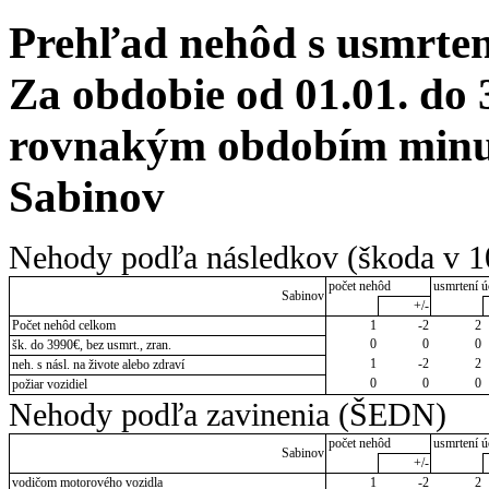
Prehľad nehôd s usmrten
Za obdobie od 01.01. do 
rovnakým obdobím minul
Sabinov
Nehody podľa následkov (škoda v 1
počet nehôd
usmrtení ú
Sabinov
+/-
Počet nehôd celkom
1
-2
2
0
0
0
šk. do 3990€, bez usmrt., zran.
1
-2
2
neh. s násl. na živote alebo zdraví
0
0
0
požiar vozidiel
Nehody podľa zavinenia (ŠEDN)
počet nehôd
usmrtení ú
Sabinov
+/-
vodičom motorového vozidla
1
-2
2