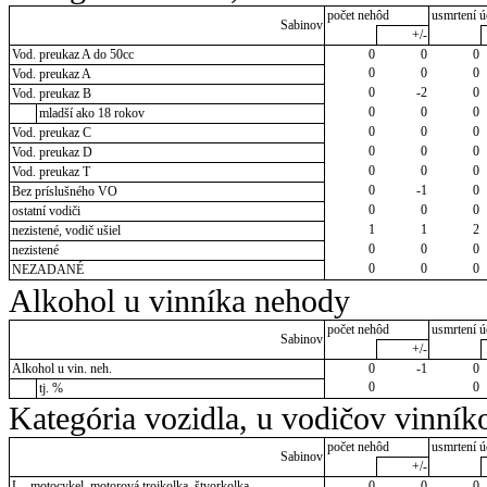
počet nehôd
usmrtení ú
Sabinov
+/-
Vod. preukaz A do 50cc
0
0
0
0
0
0
Vod. preukaz A
0
-2
0
Vod. preukaz B
0
0
0
mladší ako 18 rokov
0
0
0
Vod. preukaz C
0
0
0
Vod. preukaz D
0
0
0
Vod. preukaz T
0
-1
0
Bez príslušného VO
0
0
0
ostatní vodiči
1
1
2
nezistené, vodič ušiel
0
0
0
nezistené
0
0
0
NEZADANÉ
Alkohol u vinníka nehody
počet nehôd
usmrtení ú
Sabinov
+/-
Alkohol u vin. neh.
0
-1
0
0
0
tj. %
Kategória vozidla, u vodičov vinník
počet nehôd
usmrtení ú
Sabinov
+/-
L - motocykel, motorová trojkolka, štvorkolka
0
0
0