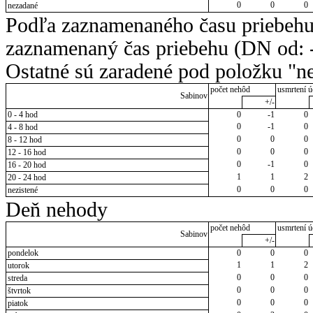
0
0
0
nezadané
Podľa zaznamenaného času priebehu
zaznamenaný čas priebehu (DN od: -
Ostatné sú zaradené pod položku "ne
počet nehôd
usmrtení ú
Sabinov
+/-
0 - 4 hod
0
-1
0
0
-1
0
4 - 8 hod
0
0
0
8 - 12 hod
0
0
0
12 - 16 hod
0
-1
0
16 - 20 hod
1
1
2
20 - 24 hod
0
0
0
nezistené
Deň nehody
počet nehôd
usmrtení ú
Sabinov
+/-
pondelok
0
0
0
1
1
2
utorok
0
0
0
streda
0
0
0
štvrtok
0
0
0
piatok