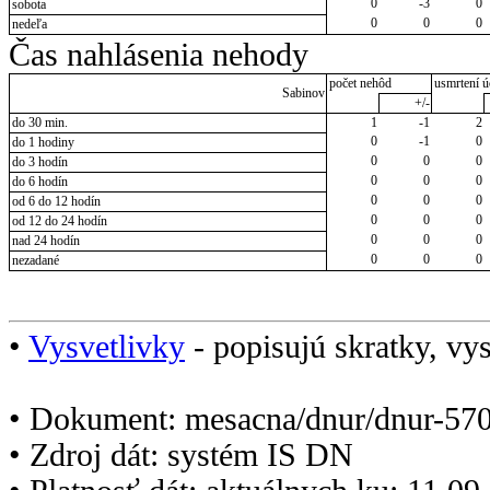
0
-3
0
sobota
0
0
0
nedeľa
Čas nahlásenia nehody
počet nehôd
usmrtení ú
Sabinov
+/-
do 30 min.
1
-1
2
0
-1
0
do 1 hodiny
0
0
0
do 3 hodín
0
0
0
do 6 hodín
0
0
0
od 6 do 12 hodín
0
0
0
od 12 do 24 hodín
0
0
0
nad 24 hodín
0
0
0
nezadané
•
Vysvetlivky
- popisujú skratky, vys
• Dokument: mesacna/dnur/dnur-570
• Zdroj dát: systém IS DN