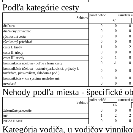
Podľa kategórie cesty
počet nehôd
usmrtení ú
Sabinov
+/-
diaľnica
0
0
0
0
0
0
diaľničný privádzač
0
0
0
rýchlostná cesta
0
0
0
rýchlostný privádzač
1
0
2
cesta I. triedy
0
0
0
cesta II. triedy
0
-1
0
cesta III. triedy
0
-1
0
komunikácia účelová - poľné a lesné cesty
komunikácia účelová - ostatné (parkoviská, príjazdy k
0
0
0
továrňam, pieskovňam, skladom a pod.)
0
0
0
komunikácia v km systéme nesledovaná
0
0
0
nezadané
Nehody podľa miesta - špecifické ob
počet nehôd
usmrtení ú
Sabinov
+/-
železničné priecestie
0
0
0
1
-2
2
iné
0
0
0
NEZADANÉ
Kategória vodiča, u vodičov vinník