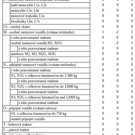
0
0
0
malé motocykle L1e, L2e
0
0
0
motocykle L3e, L4e
0
0
0
motorové trojkolky L5e
0
0
0
štvorkolky L6e, L7e
0
0
0
LS - snežný skúter
1
-2
2
M - osobné motorové vozidlo (vrátane terénneho)
0
0
0
z toho pravostranné riadenie
1
-2
2
osobné motorové vozidlá M1, M1G
0
0
0
z toho pravostranné riadenie
0
0
0
autobusy M2, M3, M2G, M3G
0
0
0
z toho pravostranné riadenie
0
0
0
N - nákladné motorové vozidlo (vrátane terénneho)
0
0
0
z toho pravostranné riadenie
0
0
0
N1, N1G s celkovou hmotnosťou do 3 500 kg
0
0
0
z toho pravostranné riadenie
0
0
0
N2, N2G s celkovou hmotnosťou do 12000 kg
0
0
0
z toho pravostranné riadenie
0
0
0
N3, N3G s celkovou hmotnosťou nad 12000 kg
0
0
0
z toho pravostranné riadenie
0
0
0
O - prípojné vozidlo (vrátane návesa)
0
0
0
O1, s celkovou hmotnosťou do 750 kg
0
0
0
ostatné prípojné vozidlo
0
0
0
T - kolesový traktor
0
0
0
C - pásový traktor
0
0
0