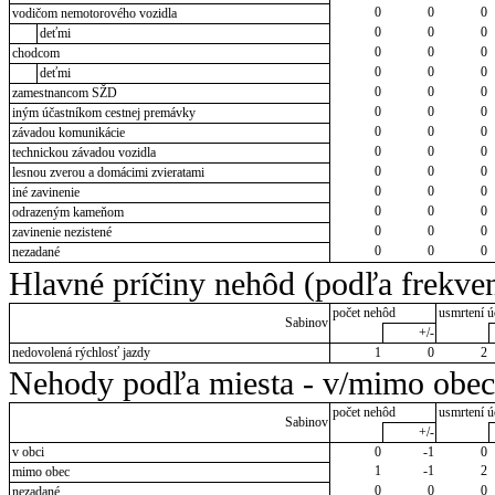
0
0
0
vodičom nemotorového vozidla
0
0
0
deťmi
0
0
0
chodcom
0
0
0
deťmi
0
0
0
zamestnancom SŽD
0
0
0
iným účastníkom cestnej premávky
0
0
0
závadou komunikácie
0
0
0
technickou závadou vozidla
0
0
0
lesnou zverou a domácimi zvieratami
0
0
0
iné zavinenie
0
0
0
odrazeným kameňom
0
0
0
zavinenie nezistené
0
0
0
nezadané
Hlavné príčiny nehôd (podľa frekven
počet nehôd
usmrtení ú
Sabinov
+/-
nedovolená rýchlosť jazdy
1
0
2
Nehody podľa miesta - v/mimo obec
počet nehôd
usmrtení ú
Sabinov
+/-
v obci
0
-1
0
1
-1
2
mimo obec
0
0
0
nezadané