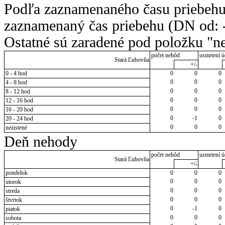
Podľa zaznamenaného času priebehu
zaznamenaný čas priebehu (DN od: -
Ostatné sú zaradené pod položku "ne
počet nehôd
usmrtení ú
Stará Ľubovňa
+/-
0 - 4 hod
0
0
0
0
0
0
4 - 8 hod
0
0
0
8 - 12 hod
0
0
0
12 - 16 hod
0
0
0
16 - 20 hod
0
-1
0
20 - 24 hod
0
0
0
nezistené
Deň nehody
počet nehôd
usmrtení ú
Stará Ľubovňa
+/-
pondelok
0
0
0
0
0
0
utorok
0
0
0
streda
0
0
0
štvrtok
0
-1
0
piatok
0
0
0
sobota