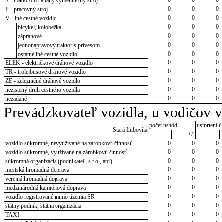
S - traktorom ťahaný vymeniteľný stroj
0
0
0
P - pracovný stroj
0
0
0
V - iné cestné vozidlo
0
0
0
bicykel, kolobežka
0
0
0
záprahové
0
0
0
jednonápravový traktor s prívesom
0
0
0
ostatné iné cestné vozidlo
0
0
0
ELEK - električkové dráhové vozidlo
0
0
0
TR - trolejbusové dráhové vozidlo
0
0
0
ZE - železničné dráhové vozidlo
0
0
0
nezistený druh cestného vozidla
0
0
0
nezadané
Prevádzkovateľ vozidla, u vodičov 
počet nehôd
usmrtení ú
Stará Ľubovňa
+/-
vozidlo súkromné, nevyužívané na zárobkovú činnosť
0
0
0
0
0
0
vozidlo súkromné, využívané na zárobkovú činnosť
0
0
0
súkromná organizácia (podnikateľ, s.r.o., atď)
0
0
0
mestská hromadná doprava
0
0
0
verejná hromadná doprava
0
0
0
medzinárodná kamiónová doprava
0
0
0
vozidlo registrované mimo územia SR
0
0
0
štátny podnik, štátna organizácia
0
0
0
TAXI