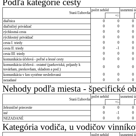
Podľa kategórie cesty
počet nehôd
usmrtení ú
Stará Ľubovňa
+/-
diaľnica
0
0
0
0
0
0
diaľničný privádzač
0
0
0
rýchlostná cesta
0
0
0
rýchlostný privádzač
0
0
0
cesta I. triedy
0
-1
0
cesta II. triedy
0
0
0
cesta III. triedy
0
0
0
komunikácia účelová - poľné a lesné cesty
komunikácia účelová - ostatné (parkoviská, príjazdy k
0
0
0
továrňam, pieskovňam, skladom a pod.)
0
0
0
komunikácia v km systéme nesledovaná
0
0
0
nezadané
Nehody podľa miesta - špecifické ob
počet nehôd
usmrtení ú
Stará Ľubovňa
+/-
železničné priecestie
0
0
0
0
-1
0
iné
0
0
0
NEZADANÉ
Kategória vodiča, u vodičov vinník
počet nehôd
usmrtení ú