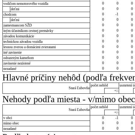
0
0
0
vodičom nemotorového vozidla
0
0
0
deťmi
0
-1
0
chodcom
0
0
0
deťmi
0
0
0
zamestnancom SŽD
0
0
0
iným účastníkom cestnej premávky
0
0
0
závadou komunikácie
0
0
0
technickou závadou vozidla
0
0
0
lesnou zverou a domácimi zvieratami
0
0
0
iné zavinenie
0
0
0
odrazeným kameňom
0
0
0
zavinenie nezistené
0
0
0
nezadané
Hlavné príčiny nehôd (podľa frekven
počet nehôd
usmrtení ú
Stará Ľubovňa
+/-
Nehody podľa miesta - v/mimo obec
počet nehôd
usmrtení ú
Stará Ľubovňa
+/-
v obci
0
-1
0
0
0
0
mimo obec
0
0
0
nezadané