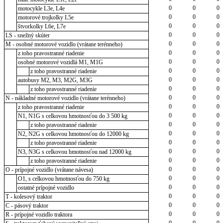
0
0
0
motocykle L3e, L4e
0
0
0
motorové trojkolky L5e
0
0
0
štvorkolky L6e, L7e
0
0
0
LS - snežný skúter
0
0
0
M - osobné motorové vozidlo (vrátane terénneho)
0
0
0
z toho pravostranné riadenie
0
0
0
osobné motorové vozidlá M1, M1G
0
0
0
z toho pravostranné riadenie
0
0
0
autobusy M2, M3, M2G, M3G
0
0
0
z toho pravostranné riadenie
0
0
0
N - nákladné motorové vozidlo (vrátane terénneho)
0
0
0
z toho pravostranné riadenie
0
0
0
N1, N1G s celkovou hmotnosťou do 3 500 kg
0
0
0
z toho pravostranné riadenie
0
0
0
N2, N2G s celkovou hmotnosťou do 12000 kg
0
0
0
z toho pravostranné riadenie
0
0
0
N3, N3G s celkovou hmotnosťou nad 12000 kg
0
0
0
z toho pravostranné riadenie
0
0
0
O - prípojné vozidlo (vrátane návesa)
0
0
0
O1, s celkovou hmotnosťou do 750 kg
0
0
0
ostatné prípojné vozidlo
0
0
0
T - kolesový traktor
0
0
0
C - pásový traktor
0
0
0
R - prípojné vozidlo traktora
0
0
0