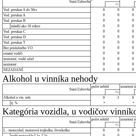
Stará Ľubovňa
+/-
Vod. preukaz A do 50cc
0
0
0
0
0
0
Vod. preukaz A
0
0
0
Vod. preukaz B
0
0
0
mladší ako 18 rokov
0
0
0
Vod. preukaz C
0
0
0
Vod. preukaz D
0
0
0
Vod. preukaz T
0
0
0
Bez príslušného VO
0
0
0
ostatní vodiči
0
0
0
nezistené, vodič ušiel
0
0
0
nezistené
0
0
0
NEZADANÉ
Alkohol u vinníka nehody
počet nehôd
usmrtení ú
Stará Ľubovňa
+/-
Alkohol u vin. neh.
0
-1
0
•
•
tj. %
Kategória vozidla, u vodičov vinník
počet nehôd
usmrtení ú
Stará Ľubovňa
+/-
L - motocykel, motorová trojkolka, štvorkolka
0
0
0
0
0
0
malé motocykle L1e, L2e