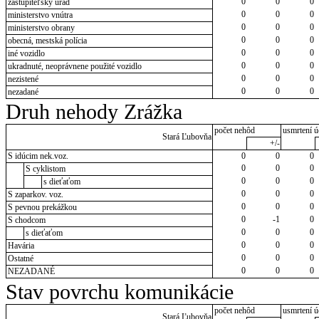
0
0
0
zastupiteľský úrad
0
0
0
ministerstvo vnútra
0
0
0
ministerstvo obrany
0
0
0
obecná, mestská polícia
0
0
0
iné vozidlo
0
0
0
ukradnuté, neoprávnene použité vozidlo
0
0
0
nezistené
0
0
0
nezadané
Druh nehody Zrážka
počet nehôd
usmrtení ú
Stará Ľubovňa
+/-
S idúcim nek.voz.
0
0
0
0
0
0
S cyklistom
0
0
0
s dieťaťom
0
0
0
S zaparkov. voz.
0
0
0
S pevnou prekážkou
0
-1
0
S chodcom
0
0
0
s dieťaťom
0
0
0
Havária
0
0
0
Ostatné
0
0
0
NEZADANÉ
Stav povrchu komunikácie
počet nehôd
usmrtení ú
Stará Ľubovňa