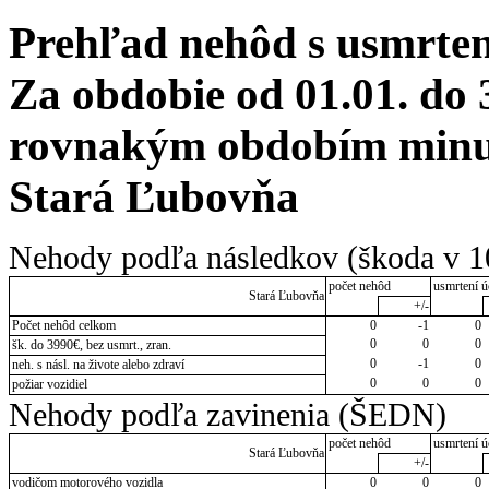
Prehľad nehôd s usmrten
Za obdobie od 01.01. do 
rovnakým obdobím minul
Stará Ľubovňa
Nehody podľa následkov (škoda v 1
počet nehôd
usmrtení ú
Stará Ľubovňa
+/-
Počet nehôd celkom
0
-1
0
0
0
0
šk. do 3990€, bez usmrt., zran.
0
-1
0
neh. s násl. na živote alebo zdraví
0
0
0
požiar vozidiel
Nehody podľa zavinenia (ŠEDN)
počet nehôd
usmrtení ú
Stará Ľubovňa
+/-
vodičom motorového vozidla
0
0
0