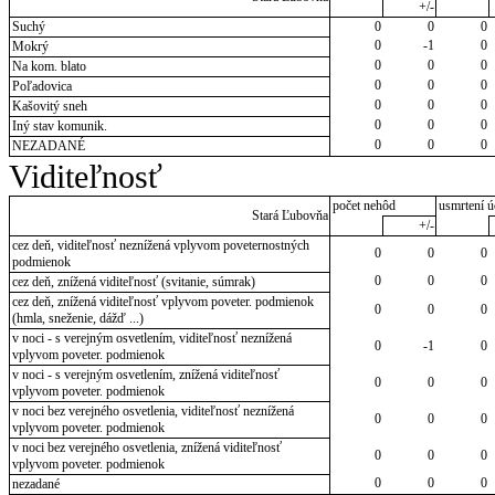
+/-
Suchý
0
0
0
0
-1
0
Mokrý
0
0
0
Na kom. blato
0
0
0
Poľadovica
0
0
0
Kašovitý sneh
0
0
0
Iný stav komunik.
0
0
0
NEZADANÉ
Viditeľnosť
počet nehôd
usmrtení ú
Stará Ľubovňa
+/-
cez deň, viditeľnosť neznížená vplyvom poveternostných
0
0
0
podmienok
0
0
0
cez deň, znížená viditeľnosť (svitanie, súmrak)
cez deň, znížená viditeľnosť vplyvom poveter. podmienok
0
0
0
(hmla, sneženie, dážď ...)
v noci - s verejným osvetlením, viditeľnosť neznížená
0
-1
0
vplyvom poveter. podmienok
v noci - s verejným osvetlením, znížená viditeľnosť
0
0
0
vplyvom poveter. podmienok
v noci bez verejného osvetlenia, viditeľnosť neznížená
0
0
0
vplyvom poveter. podmienok
v noci bez verejného osvetlenia, znížená viditeľnosť
0
0
0
vplyvom poveter. podmienok
0
0
0
nezadané